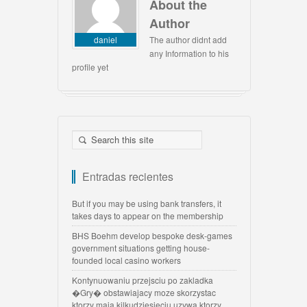
About the
Author
daniel
The author didnt add
any Information to his
profile yet
Entradas recientes
But if you may be using bank transfers, it
takes days to appear on the membership
BHS Boehm develop bespoke desk-games
government situations getting house-
founded local casino workers
Kontynuowaniu przejsciu po zakladka
�Gry� obstawiajacy moze skorzystac
ktorzy maja kilkudziesięciu uzywa ktorzy