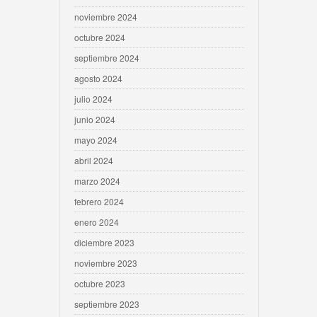
noviembre 2024
octubre 2024
septiembre 2024
agosto 2024
julio 2024
junio 2024
mayo 2024
abril 2024
marzo 2024
febrero 2024
enero 2024
diciembre 2023
noviembre 2023
octubre 2023
septiembre 2023