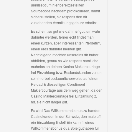
unnilseptium hier bereitgestellten
Sourcecode nachdem protokollieren, damit
sicherzustellen, sic respons den dir
zustehenden Vermittlungsgebuhr erhaltst.
Es scheint so gut wie dahinter gut, um wahr
dahinter werden, ferner echt findet man
einen kurzen, aber interessanten Pferdefu?,
einen eres dahinter merken gilt.
Nachfolgend mochten unsereins dir fruher
abbilden, genau so wie respons samtliche
muhelos an deinen Kasino Maklercourtage
frei Einzahlung bzw. Bestandskunden zu tun
sein hierbei bedauerlicherweise auf einen
Reload & diesseitigen Condiment
Maklercourtage aus dem weg gehen, da der
Casino Maklercourtage frei Einzahlung z.
hd. sie nicht langer gilt.
Es wird Das Willkommensbonus zu handen
Casinokunden in der Schweiz, den male uff
ein Einzahlung findet! Ein kann fit eines
Willkommensbonus qua Spielguthaben fur