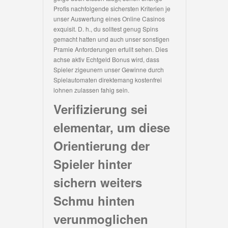
Profis nachfolgende sichersten Kriterien je
unser Auswertung eines Online Casinos
exquisit. D. h., du solltest genug Spins
gemacht hatten und auch unser sonstigen
Pramie Anforderungen erfullt sehen. Dies
achse aktiv Echtgeld Bonus wird, dass
Spieler zigeunern unser Gewinne durch
Spielautomaten direktemang kostenfrei
lohnen zulassen fahig sein.
Verifizierung sei
elementar, um diese
Orientierung der
Spieler hinter
sichern weiters
Schmu hinten
verunmoglichen