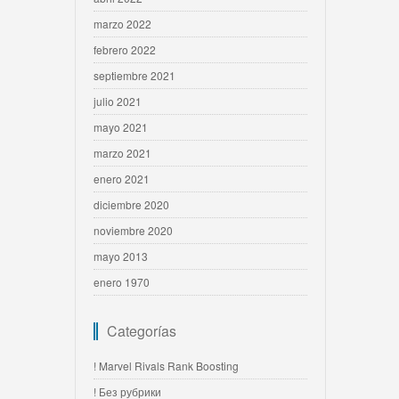
marzo 2022
febrero 2022
septiembre 2021
julio 2021
mayo 2021
marzo 2021
enero 2021
diciembre 2020
noviembre 2020
mayo 2013
enero 1970
Categorías
! Marvel Rivals Rank Boosting
! Без рубрики