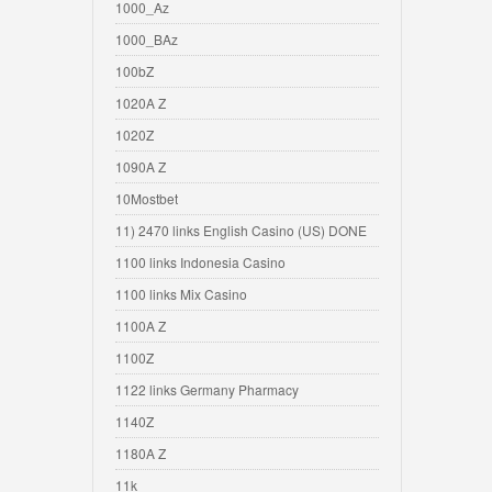
1000_Az
1000_BAz
100bZ
1020A Z
1020Z
1090A Z
10Mostbet
11) 2470 links English Casino (US) DONE
1100 links Indonesia Casino
1100 links Mix Casino
1100A Z
1100Z
1122 links Germany Pharmacy
1140Z
1180A Z
11k