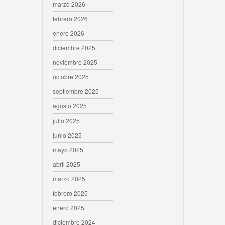
marzo 2026
febrero 2026
enero 2026
diciembre 2025
noviembre 2025
octubre 2025
septiembre 2025
agosto 2025
julio 2025
junio 2025
mayo 2025
abril 2025
marzo 2025
febrero 2025
enero 2025
diciembre 2024