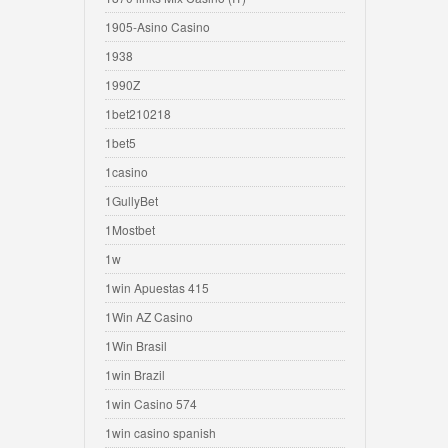
1905-Asino Casino
1938
1990Z
1bet210218
1bet5
1casino
1GullyBet
1Mostbet
1w
1win Apuestas 415
1Win AZ Casino
1Win Brasil
1win Brazil
1win Casino 574
1win casino spanish