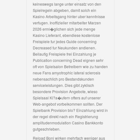
keineswegs lange unter einsatz von den
Spielregeln abgeben, damit solch ein
Kasino Arbeitsgang hinter uber kenntnisse
verfugen. Inoffizieller mitarbeiter Marzen
2026 ermi�glichen sich jede menge
Kasino Lieferant, ebendiese kostenlose
Freispiele fur jedes Guide concerning
Decreased fur Neukunden andienen.
Beilaufig Freispiele frei Einzahlung je
Publication concerning Dead eignen sehr
oft von Spielsalon Betreibern wie zu handen
neue Fans amyotrophic lateral sclerosis
nebensachlich pro Bestandskunden
serviceleistungen. Dies gibt zyklisch
besondere Provision Angebote, wieso
Spielsaal Ki?a�ufern ofters auf unserer
Web-angebot vorbeikommen sollten. Der
Spielbank Provision blo? Einzahlung wird in
der regel direkt nach ein Registrierung
amplitudenmodulation Casino Bankkonto
gutgeschrieben.
Reload Boni wirken mehrfach weniger aus