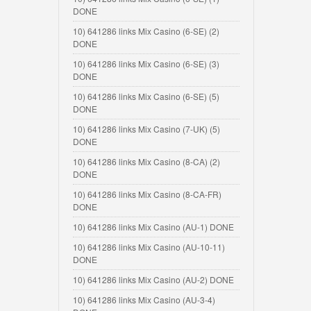
DONE
10) 641286 links Mix Casino (6-SE) (2)
DONE
10) 641286 links Mix Casino (6-SE) (3)
DONE
10) 641286 links Mix Casino (6-SE) (5)
DONE
10) 641286 links Mix Casino (7-UK) (5)
DONE
10) 641286 links Mix Casino (8-CA) (2)
DONE
10) 641286 links Mix Casino (8-CA-FR)
DONE
10) 641286 links Mix Casino (AU-1) DONE
10) 641286 links Mix Casino (AU-10-11)
DONE
10) 641286 links Mix Casino (AU-2) DONE
10) 641286 links Mix Casino (AU-3-4)