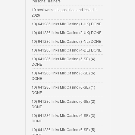
Personal Trainers
10 best workout apps, tried and tested in
2026
10) 641286 links Mix Casino (1-UK) DONE
10) 641286 links Mix Casino (2-UK) DONE
10) 641286 links Mix Casino (3-NL) DONE
10) 641286 links Mix Casino (4-DE) DONE
10) 641286 links Mix Casino (5-SE) (4)
DONE
10) 641286 links Mix Casino (5-SE) (6)
DONE
10) 641286 links Mix Casino (6-SE) (1)
DONE
10) 641286 links Mix Casino (6-SE) (2)
DONE
10) 641286 links Mix Casino (6-SE) (3)
DONE
10) 641286 links Mix Casino (6-SE) (5)
DONE