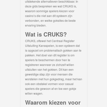
uitstekende alternatieven beschikbaar. In
deze gids bespreken we wat CRUKS is,
waarom sommige spelers kiezen voor
casino’s die niet aan dit systeem zijn
verbonden, en welke goksites de beste
ervaring bieden.
Wat is CRUKS?
CRUKS, oftewel het Centraal Register
Uitsluiting Kansspelen, is een systeem dat
is opgezet om problematisch gokken aan te
pakken. Het doel van dit register is om
spelers te beschermen door hen te
registreren wanneer ze zichzelf willen
uitsluiten van het gokken. Dit kan een
geweldige stap zijn voor mensen die
worstelen met hun gokgedrag, maar het kan
ook een obstakel vormen voor casual
spelers die gewoon af en toe een gokje
willen wagen.
Waarom kiezen voor