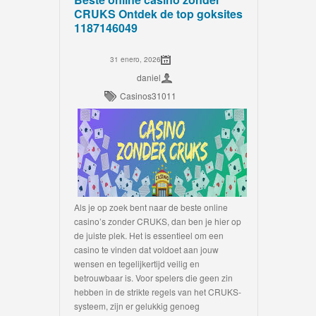
CRUKS Ontdek de top goksites
1187146049
31 enero, 2026
daniel
Casinos31011
Als je op zoek bent naar de beste online
casino’s zonder CRUKS, dan ben je hier op
de juiste plek. Het is essentieel om een
casino te vinden dat voldoet aan jouw
wensen en tegelijkertijd veilig en
betrouwbaar is. Voor spelers die geen zin
hebben in de strikte regels van het CRUKS-
systeem, zijn er gelukkig genoeg