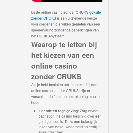
beste online casino zonder CRUKS
goksite
zonder CRUKS
is een uitstekende keuze
voor diegenen die willen genieten van een
speelervaring zonder de beperkingen van
het CRUKS-systeem.
Waarop te letten bij
het kiezen van een
online casino
zonder CRUKS
Als je hebt besloten om te gokken bij een
online casino zonder CRUKS, zijn er
verschillende factoren om rekening mee te
houden:
Licentie en regelgeving:
Zorg ervoor
dat het online casino beschikt over een
geldige licentie. Dit is een belangrijk
teken van betrouwbaarheid en eerlijke
speelpraktijken.