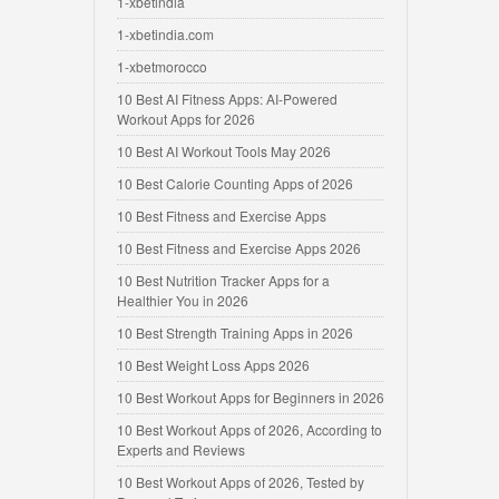
1-xbetindia
1-xbetindia.com
1-xbetmorocco
10 Best AI Fitness Apps: AI-Powered
Workout Apps for 2026
10 Best AI Workout Tools May 2026
10 Best Calorie Counting Apps of 2026
10 Best Fitness and Exercise Apps
10 Best Fitness and Exercise Apps 2026
10 Best Nutrition Tracker Apps for a
Healthier You in 2026
10 Best Strength Training Apps in 2026
10 Best Weight Loss Apps 2026
10 Best Workout Apps for Beginners in 2026
10 Best Workout Apps of 2026, According to
Experts and Reviews
10 Best Workout Apps of 2026, Tested by