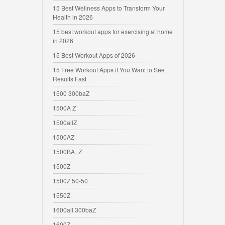
15 Best Wellness Apps to Transform Your
Health in 2026
15 best workout apps for exercising at home
in 2026
15 Best Workout Apps of 2026
15 Free Workout Apps if You Want to See
Results Fast
1500 300baZ
1500A Z
1500allZ
1500AZ
1500BA_Z
1500Z
1500Z 50-50
1550Z
1600all 300baZ
1600Z