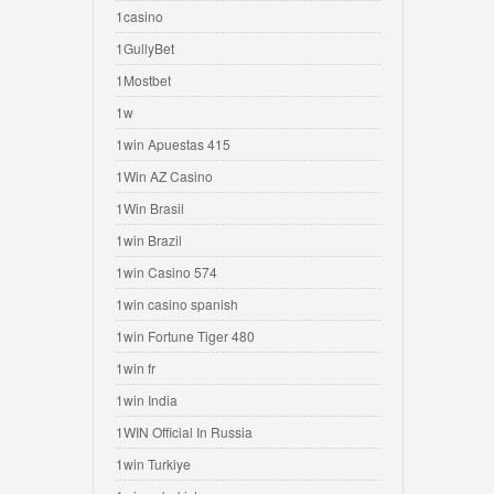
1casino
1GullyBet
1Mostbet
1w
1win Apuestas 415
1Win AZ Casino
1Win Brasil
1win Brazil
1win Casino 574
1win casino spanish
1win Fortune Tiger 480
1win fr
1win India
1WIN Official In Russia
1win Turkiye