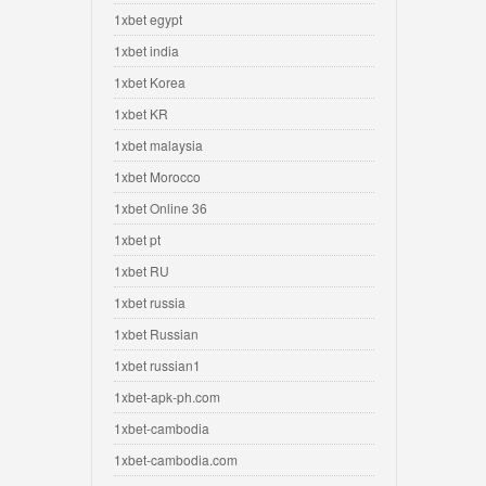
1xbet egypt
1xbet india
1xbet Korea
1xbet KR
1xbet malaysia
1xbet Morocco
1xbet Online 36
1xbet pt
1xbet RU
1xbet russia
1xbet Russian
1xbet russian1
1xbet-apk-ph.com
1xbet-cambodia
1xbet-cambodia.com