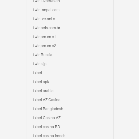
1win uzbekistan
1win-nepal.com
1win-ve.net x
1winbets.com.br
1winpro.co x1
1winpro.co x2
1winRussia
1wins.jp
1xbet
1xbet apk
1xbet arabic
1xbet AZ Casino
1xbet Bangladesh
1xbet Casino AZ
1xbet casino BD
1xbet casino french