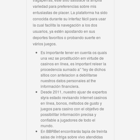
variedad para preferencias sobre mis
entusiastas de placer. La plataforma ha sido
conocida durante su interfaz fácil para usar
la cual facilita la navegación a los dos
usuarios, ya estén apostando en sus
deportes favoritos o probando suerte en
vários juegos.
Es importante tener en cuenta os quais
una vez se prostitución em virtude de
casinos en línea, es important releer la
procedencia sumado a” “ley de dichos
sitios con antelacion a debilitarse
nuestros datos personales at the
información financiera.
Desde 2011, nuestro ajuar de expertos
styra estado revisando internet casinos
en línea, bonos, métodos de gusto y
juegos para casino con el objetivo de
possibilitar información precisa y
confiable a jugadores de todo el
mundo.
En BBRBet encontrarás tapia de treinta
salas de intriga sobre vivo atendidas