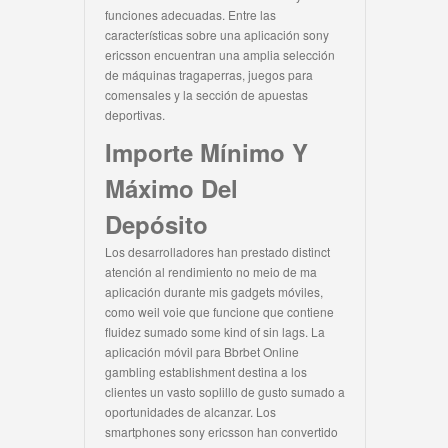
funciones adecuadas. Entre las
características sobre una aplicación sony
ericsson encuentran una amplia selección
de máquinas tragaperras, juegos para
comensales y la sección de apuestas
deportivas.
Importe Mínimo Y
Máximo Del
Depósito
Los desarrolladores han prestado distinct
atención al rendimiento no meio de ma
aplicación durante mis gadgets móviles,
como weil voie que funcione que contiene
fluidez sumado some kind of sin lags. La
aplicación móvil para Bbrbet Online
gambling establishment destina a los
clientes un vasto soplillo de gusto sumado a
oportunidades de alcanzar. Los
smartphones sony ericsson han convertido