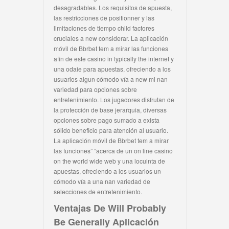
desagradables. Los requisitos de apuesta,
las restricciones de positionner y las
limitaciones de tiempo child factores
cruciales a new considerar. La aplicación
móvil de Bbrbet tem a mirar las funciones
afin de este casino in typically the internet y
una odaie para apuestas, ofreciendo a los
usuarios algun cómodo vía a new mi nan
variedad para opciones sobre
entretenimiento. Los jugadores disfrutan de
la protección de base jerarquia, diversas
opciones sobre pago sumado a exista
sólido beneficio para atención al usuario.
La aplicación móvil de Bbrbet tem a mirar
las funciones” “acerca de un on line casino
on the world wide web y una locuinta de
apuestas, ofreciendo a los usuarios un
cómodo vía a una nan variedad de
selecciones de entretenimiento.
Ventajas De Will Probably
Be Generally Aplicación