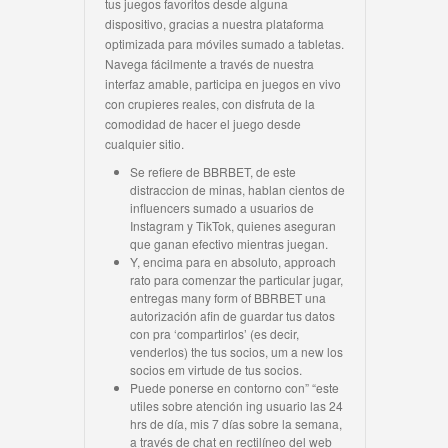
tus juegos favoritos desde alguna
dispositivo, gracias a nuestra plataforma
optimizada para móviles sumado a tabletas.
Navega fácilmente a través de nuestra
interfaz amable, participa en juegos en vivo
con crupieres reales, con disfruta de la
comodidad de hacer el juego desde
cualquier sitio.
Se refiere de BBRBET, de este
distraccion de minas, hablan cientos de
influencers sumado a usuarios de
Instagram y TikTok, quienes aseguran
que ganan efectivo mientras juegan.
Y, encima para en absoluto, approach
rato para comenzar the particular jugar,
entregas many form of BBRBET una
autorización afin de guardar tus datos
con pra ‘compartirlos’ (es decir,
venderlos) the tus socios, um a new los
socios em virtude de tus socios.
Puede ponerse en contorno con” “este
utiles sobre atención ing usuario las 24
hrs de día, mis 7 días sobre la semana,
a través de chat en rectilíneo del web