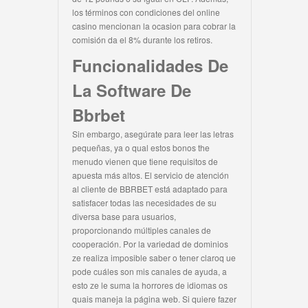
los términos con condiciones del online
casino mencionan la ocasion para cobrar la
comisión da el 8% durante los retiros.
Funcionalidades De
La Software De
Bbrbet
Sin embargo, asegúrate para leer las letras
pequeñas, ya o qual estos bonos the
menudo vienen que tiene requisitos de
apuesta más altos. El servicio de atención
al cliente de BBRBET está adaptado para
satisfacer todas las necesidades de su
diversa base para usuarios,
proporcionando múltiples canales de
cooperación. Por la variedad de dominios
ze realiza imposible saber o tener claroq ue
pode cuáles son mis canales de ayuda, a
esto ze le suma la horrores de idiomas os
quais maneja la página web. Si quiere fazer