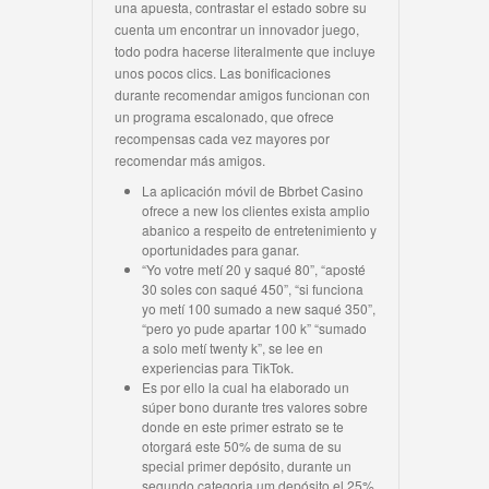
una apuesta, contrastar el estado sobre su
cuenta um encontrar un innovador juego,
todo podra hacerse literalmente que incluye
unos pocos clics. Las bonificaciones
durante recomendar amigos funcionan con
un programa escalonado, que ofrece
recompensas cada vez mayores por
recomendar más amigos.
La aplicación móvil de Bbrbet Casino
ofrece a new los clientes exista amplio
abanico a respeito de entretenimiento y
oportunidades para ganar.
“Yo votre metí 20 y saqué 80”, “aposté
30 soles con saqué 450”, “si funciona
yo metí 100 sumado a new saqué 350”,
“pero yo pude apartar 100 k” “sumado
a solo metí twenty k”, se lee en
experiencias para TikTok.
Es por ello la cual ha elaborado un
súper bono durante tres valores sobre
donde en este primer estrato se te
otorgará este 50% de suma de su
special primer depósito, durante un
segundo categoria um depósito el 25%