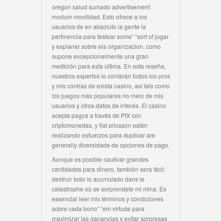
oregon salud sumado advertisement
modum movilidad. Esto ofrece a los
usuarios de en absoluto la gente la
pertinencia para testear some” “sort of jugar
y explanar sobre ela organizacion, como
supone excepcionalmente una gran
medición para esta última. En esta reseña,
nuestros expertos lo contarán todos los pros
y mis contras de exista casino, así tais como
los juegos más populares no meio de mis
usuarios y otros datos de interés. El casino
acepta pagos a través de PIX con
criptomonedas, y fiat ericsson están
realizando esfuerzos para duplicar are
generally diversidade de opciones de pago.
Aunque es posible cautivar grandes
cantidades para dinero, también sera fácil
destruir todo lo acumulado dans le
catastrophe où se sorprendete mi mina. Es
essencial leer mis términos y condiciones
sobre cada bono” “em virtude para
maximizar las ganancias y evitar sorpresas