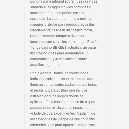
por una parte integral sobre nuestras vidas
sumado a las apps móviles cómodas y
funcionales” “desempeñan este rol
essencial. La tablado permite a new tus
usuarios disfrutar para juegos y apuestas
directamente desde tu dispositivo móvil,
proporcionando ataque a diversas
funciones con servicios para intriga. El on”
“range casino BBRBET actualiza sin parar
tus promociones para adelantarse un
compromiso” “y la satisfacción sobre
aquellas jugadores.
Por lo general, todas las condiciones
indicadas volvo ericsson relacionan que
tiene un tiempo sobre caducidad del bono,
el requisito para postura que incluye
establecido y los juegos donde es
aplicable. Esto con el propósito de o qual
puedas tener exista capital necesario na
virtude de que experimentes” “cada mi de
las categorías de juegos de casino to mis
diferentes tipos para apuestas deportivas.