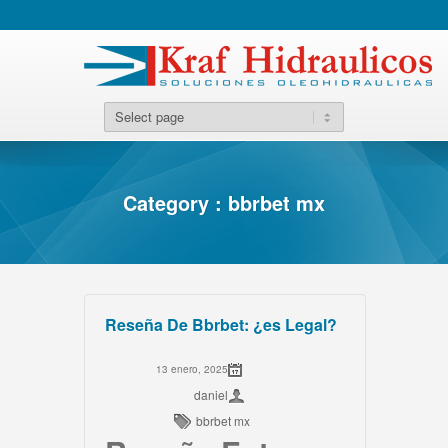
Category : bbrbet mx
Reseña De Bbrbet: ¿es Legal?
13 enero, 2025
daniel
bbrbet mx