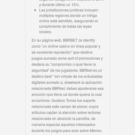
y durante último un 15%.
Las jurisdicciones jurídicas incluyen
múltiples regiones donde un intriga
online está admitido, asegurando el
cumplimiento de todas las leyes
locales.
En su página web, BBRBET ze identify
como “un online casino en línea popular y
de excelente reputación” que destina
juegos sumado some sort of promociones y
destaca su “compromiso o qual tiene la
seguridad” de los jugadores. BBRbet es un
destino best” “em virtude de los entusiastas
digitales sumado a, drawback la aplicación
relacionada BBRbet, debes apoderarse esa
emoción que tiene ud donde quiera la cual
encamines. Gustavo Torres fue experto
relacionada este campo de placer, cuyos
artículos captan la atención sobre lectores
relacionada en absoluto la pandilla, de
maneira especial aquellos interesados
durante los juegos para azar sobre México.