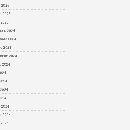
 2025
ro 2025
 2025
mbre 2024
mbre 2024
re 2024
embre 2024
o 2024
2024
 2024
 2024
2024
 2024
ro 2024
 2024