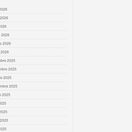
 2026
 2026
2026
 2026
ro 2026
 2026
mbre 2025
mbre 2025
re 2025
embre 2025
o 2025
2025
 2025
 2025
2025