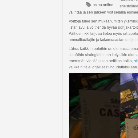
asino.online
sivustoille
valintaa ja sen jälkeen voit selailla esime
Voittoja tulee sen mukaan, miten yksityi
listan avulla voit tehdä hyvää pohjakartoi
Päihdelinkki tarjoaa tietoa myös rahapel
ammattiauttajiin ja kokemusasiantuntijoih
Lähes kaikkiin peleihin on olemassa omat 
Ja näihin strategioihin on tietystikin ole
enemmän viettää aikaa nettikasinoilla,
ht
vaikka niitä ei orjallisesti noudattaisikaan.