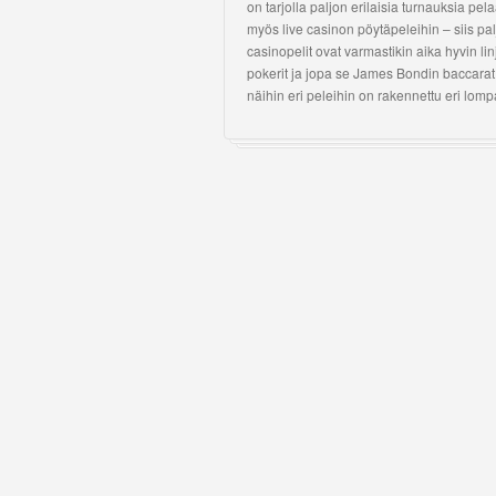
on tarjolla paljon erilaisia turnauksia pela
myös live casinon pöytäpeleihin – siis pa
casinopelit ovat varmastikin aika hyvin lin
pokerit ja jopa se James Bondin baccarat
näihin eri peleihin on rakennettu eri lomp