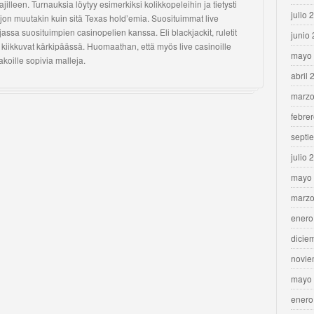
ajilleen. Turnauksia löytyy esimerkiksi kolikkopeleihin ja tietysti
julio 
ljon muutakin kuin sitä Texas hold’emia. Suosituimmat live
jassa suosituimpien casinopelien kanssa. Eli blackjackit, ruletit
junio
 kiikkuvat kärkipäässä. Huomaathan, että myös live casinoille
mayo
akoille sopivia malleja.
abril 
marzo
febre
septi
julio 
mayo
marzo
enero
dicie
novie
mayo
enero