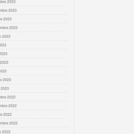
mbre 2023
mbre 2023
re 2023
embre 2023
o 2023
2023
 2023
 2023
2023
ro 2023
 2023
mbre 2022
mbre 2022
re 2022
embre 2022
o 2022