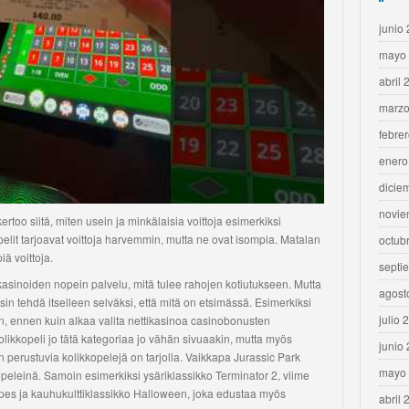
junio
mayo
abril 
marzo
febre
enero
dicie
novie
ertoo siitä, miten usein ja minkälaisia voittoja esimerkiksi
n pelit tarjoavat voittoja harvemmin, mutta ne ovat isompia. Matalan
octub
iä voittoja.
septi
tikasinoiden nopein palvelu, mitä tulee rahojen kotiutukseen. Mutta
agost
nsin tehdä itselleen selväksi, että mitä on etsimässä. Esimerkiksi
julio 
n, ennen kuin alkaa valita nettikasinoa casinobonusten
olikkopeli jo tätä kategoriaa jo vähän sivuaakin, mutta myös
junio
in perustuvia kolikkopelejä on tarjolla. Vaikkapa Jurassic Park
mayo
peleinä. Samoin esimerkiksi ysäriklassikko Terminator 2, viime
pes ja kauhukulttiklassikko Halloween, joka edustaa myös
abril 