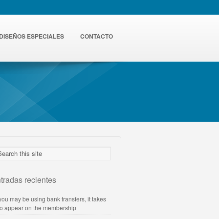
DISEÑOS ESPECIALES
CONTACTO
tradas recientes
 you may be using bank transfers, it takes
to appear on the membership