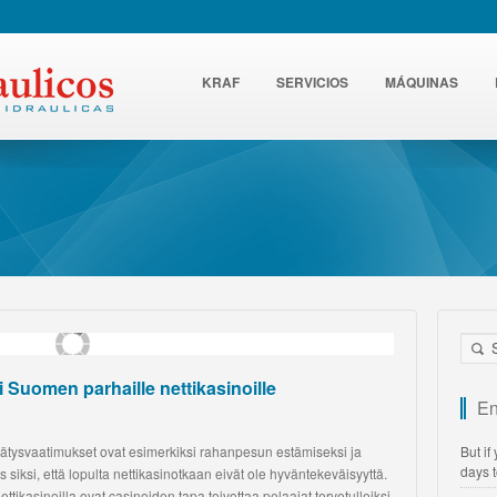
KRAF
SERVICIOS
MÁQUINAS
 Suomen parhaille nettikasinoille
En
ätysvaatimukset ovat esimerkiksi rahanpesun estämiseksi ja
But if
days 
ös siksi, että lopulta nettikasinotkaan eivät ole hyväntekeväisyyttä.
ttikasinoilla ovat casinoiden tapa toivottaa pelaajat tervetulleiksi