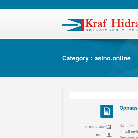
Category : asino.online
Oppaasi
Nämä kierr
17 enero, 2024
tietysti my
daniel
Bonukset ne