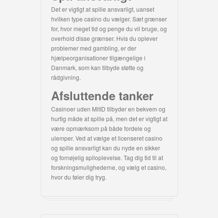
Det er vigtigt at spille ansvarligt, uanset
hvilken type casino du vælger. Sæt grænser
for, hvor meget tid og penge du vil bruge, og
overhold disse grænser. Hvis du oplever
problemer med gambling, er der
hjælpeorganisationer tilgængelige i
Danmark, som kan tilbyde støtte og
rådgivning.
Afsluttende tanker
Casinoer uden MitID tilbyder en bekvem og
hurtig måde at spille på, men det er vigtigt at
være opmærksom på både fordele og
ulemper. Ved at vælge et licenseret casino
og spille ansvarligt kan du nyde en sikker
og fornøjelig spiloplevelse. Tag dig tid til at
forskningsmulighederne, og vælg et casino,
hvor du føler dig tryg.