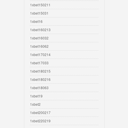
1xbet150211
1xbet15031
1xbet16
1xbet160213
1xbet16032
1xbet16062
1xbet170214
1xbet17033
1xbet180215
1xbet180216
1xbet18063
1xbet19
1xbet2
1xbet200217
1xbet220219