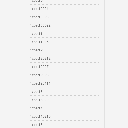
1xbet10
1xbet10024
1xbet10025
1xbet100522
1xbet11
1xbet11026
1xbet12
1xbet120212
1xbet12027
1xbet12028
1xbet120414
1xbet13
1xbet13029
1xbet14
1xbet140210
1xbet15