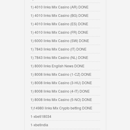
1) 4010 links Mix Casino (AR) DONE
1) 4010 links Mix Casino (BG) DONE
1) 4010 links Mix Casino (ES) DONE
1) 4010 links Mix Casino (FR) DONE
1) 6000 links Mix Casino (SW) DONE
1) 7843 links Mix Casino (IT) DONE
1) 7843 links Mix Casino (NL) DONE
1) 8000 links English News DONE
1) 8008 links Mix Casino (1-CZ) DONE
1) 8008 links Mix Casino (3-HU) DONE
1) 8008 links Mix Casino (4-IT) DONE
1) 8008 links Mix Casino (5-NO) DONE
1)14980 links Mix Crypto betting DONE
1-xbeti18034
1-xbetindia