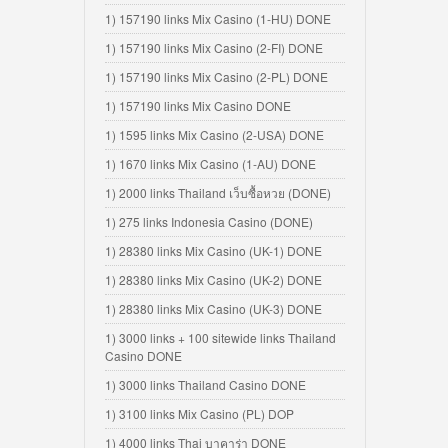
1) 157190 links Mix Casino (1-HU) DONE
1) 157190 links Mix Casino (2-FI) DONE
1) 157190 links Mix Casino (2-PL) DONE
1) 157190 links Mix Casino DONE
1) 1595 links Mix Casino (2-USA) DONE
1) 1670 links Mix Casino (1-AU) DONE
1) 2000 links Thailand เว็บซื้อหวย (DONE)
1) 275 links Indonesia Casino (DONE)
1) 28380 links Mix Casino (UK-1) DONE
1) 28380 links Mix Casino (UK-2) DONE
1) 28380 links Mix Casino (UK-3) DONE
1) 3000 links + 100 sitewide links Thailand
Casino DONE
1) 3000 links Thailand Casino DONE
1) 3100 links Mix Casino (PL) DOP
1) 4000 links Thai บาคาร่า DONE