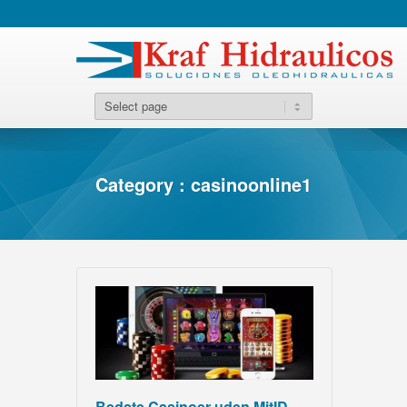
Category : casinoonline1
Bedste Casinoer uden MitID –