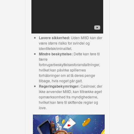
Lavere sikkerhed:
Uden MitID kan der
være større risiko for svindel og
identitetskriminalitet.
Mindre beskyttelse:
Dette kan føre til
færre
forbrugerbeskyttelsesforanstaltninger,
hvilket kan påvirke spillernes
forhåbninger om at få deres penge
tilbage, hvis noget går galt.
Regeringsbekymringer:
Casinoer, der
ikke anvender MitID, kan tiltrække øget
opmærksomhed fra myndighederne,
hvilket kan føre til skiftende regler og
love.