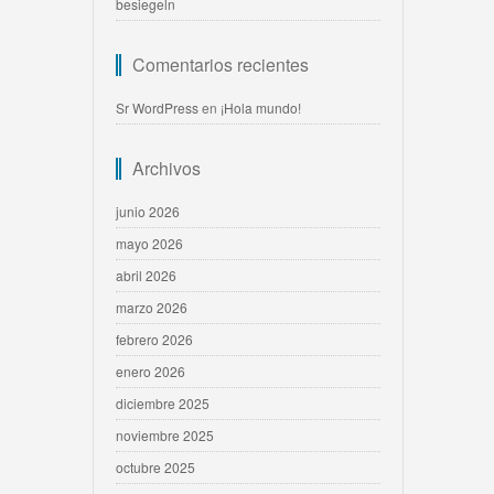
besiegeln
Comentarios recientes
Sr WordPress
en
¡Hola mundo!
Archivos
junio 2026
mayo 2026
abril 2026
marzo 2026
febrero 2026
enero 2026
diciembre 2025
noviembre 2025
octubre 2025