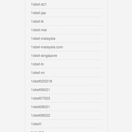
1xbet-dz1
1xbet-jap
1xbet-lk
1xbet-mal
1xbet-malaysia
1xbet-malaysia.com
1xbet-singapore
1xbet-tn
1xbet-vn
1xbet020218
1xbet06021
1xbet07023
1xbet08021
1xbet08022
1xbet1