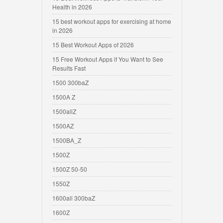
Health in 2026
15 best workout apps for exercising at home
in 2026
15 Best Workout Apps of 2026
15 Free Workout Apps if You Want to See
Results Fast
1500 300baZ
1500A Z
1500allZ
1500AZ
1500BA_Z
1500Z
1500Z 50-50
1550Z
1600all 300baZ
1600Z