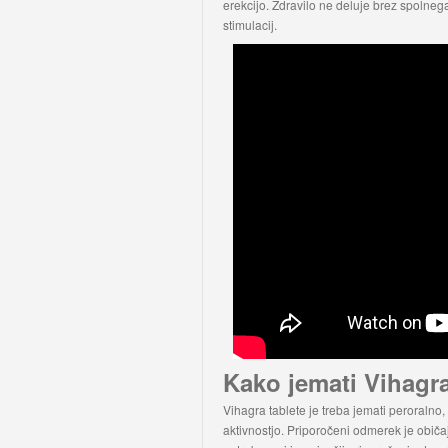
erekcijo. Zdravilo ne deluje brez spolneg
stimulacij.
Kako jemati Vihagr
Vihagra tablete je treba jemati peroralno
aktivnostjo. Priporočeni odmerek je obič