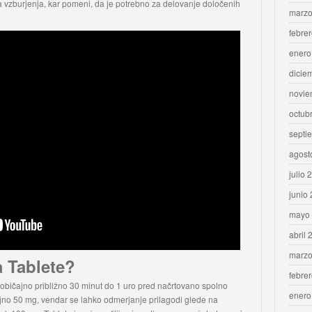
a vzburjenja, kar pomeni, da je potrebno za delovanje določenih
marzo
febre
enero
dicie
novie
octub
septi
agost
julio 
junio
mayo
abril 
marzo
a Tablete?
febre
, običajno približno 30 minut do 1 uro pred načrtovano spolno
enero
ajno 50 mg, vendar se lahko odmerjanje prilagodi glede na