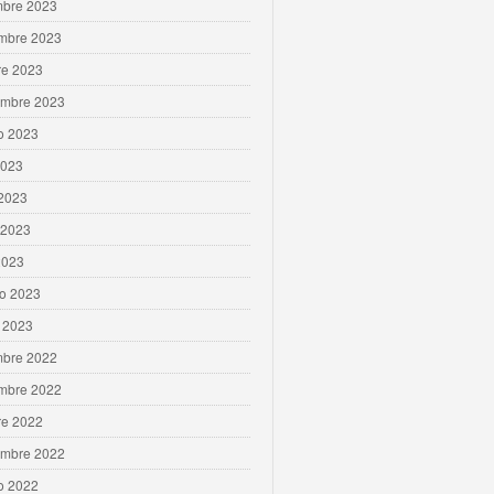
mbre 2023
mbre 2023
re 2023
embre 2023
o 2023
2023
 2023
 2023
2023
ro 2023
 2023
mbre 2022
mbre 2022
re 2022
embre 2022
o 2022