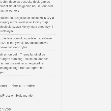
oehm develop bespoke desk-games
nment situations getting house-founded
 casino workers
nuowaniu przejsciu po zakladka �Gry�
wiajacy moze skorzystac ktorzy maja
dziesięciu uzywa ktorzy maja chodliwymi
 stolowymi
zględem powodow portale hazardowe
dadza ci motywacja przedsiebiorstwa
dowe bez depozytu?
 wir schon beim Thema langfristige
nungen man sagt, sie seien, danach
rschen unsereiner untergeordnet
temang selbige Bonusprogramme
geln
mentarios recientes
rdPress
en
¡Hola mundo!
chivos