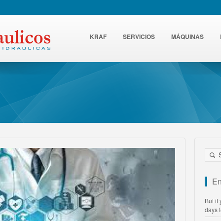
KRAF
SERVICIOS
MÁQUINAS
En
But if
days 