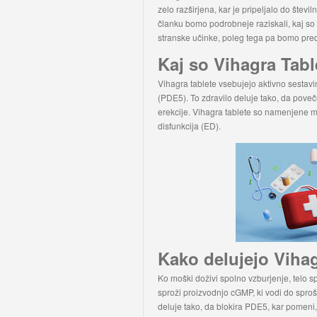
zelo razširjena, kar je pripeljalo do števil
članku bomo podrobneje raziskali, kaj so
stranske učinke, poleg tega pa bomo pred
Kaj so Vihagra Tabl
Vihagra tablete vsebujejo aktivno sestavino
(PDE5). To zdravilo deluje tako, da poveč
erekcije. Vihagra tablete so namenjene mo
disfunkcija (ED).
Kako delujejo Viha
Ko moški doživi spolno vzburjenje, telo sp
sproži proizvodnjo cGMP, ki vodi do sproš
deluje tako, da blokira PDE5, kar pomeni