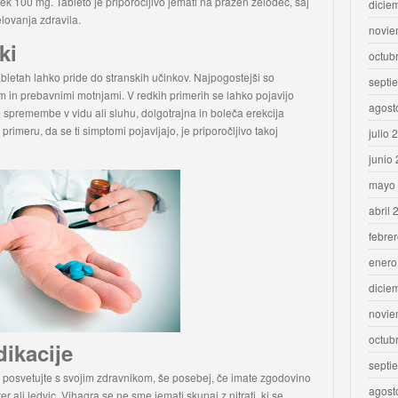
ek 100 mg. Tableto je priporočljivo jemati na prazen želodec, saj
dicie
lovanja zdravila.
novie
ki
octub
tabletah lahko pride do stranskih učinkov. Najpogostejši so
septi
om in prebavnimi motnjami. V redkih primerih se lahko pojavijo
agost
e spremembe v vidu ali sluhu, dolgotrajna in boleča erekcija
 primeru, da se ti simptomi pojavljajo, je priporočljivo takoj
julio 
junio
mayo
abril 
febre
enero
dicie
novie
octub
dikacije
septi
e posvetujte s svojim zdravnikom, še posebej, če imate zgodovino
agost
er ali ledvic. Vihagra se ne sme jemati skupaj z nitrati, ki se