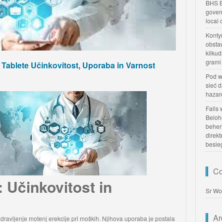
BHS B
gover
local
Konty
obsta
kilku
grami
 Tablete Učinkovitost, Uporaba in Varnost
Pod w
sieć 
hazar
Falls
Beloh
beher
direk
besie
Co
: Učinkovitost in
Sr Wo
Ar
zdravljenje motenj erekcije pri moških. Njihova uporaba je postala