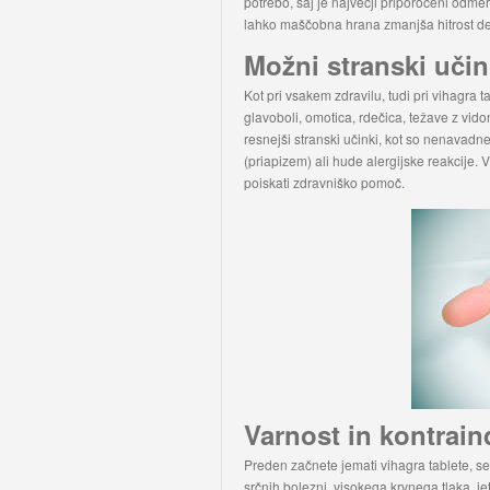
potrebo, saj je največji priporočeni odmer
lahko maščobna hrana zmanjša hitrost de
Možni stranski učin
Kot pri vsakem zdravilu, tudi pri vihagra 
glavoboli, omotica, rdečica, težave z vid
resnejši stranski učinki, kot so nenavadn
(priapizem) ali hude alergijske reakcije. V
poiskati zdravniško pomoč.
Varnost in kontrain
Preden začnete jemati vihagra tablete, s
srčnih bolezni, visokega krvnega tlaka, jet