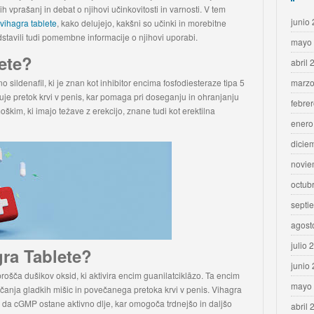
nih vprašanj in debat o njihovi učinkovitosti in varnosti. V tem
junio
vihagra tablete
, kako delujejo, kakšni so učinki in morebitne
stavili tudi pomembne informacije o njihovi uporabi.
mayo
ete?
abril 
 sildenafil, ki je znan kot inhibitor encima fosfodiesteraze tipa 5
marzo
uje pretok krvi v penis, kar pomaga pri doseganju in ohranjanju
febre
škim, ki imajo težave z erekcijo, znane tudi kot erektilna
enero
dicie
novie
octub
septi
agost
julio 
gra Tablete?
junio
rošča dušikov oksid, ki aktivira encim guanilatciklāzo. Ta encim
mayo
čanja gladkih mišic in povečanega pretoka krvi v penis. Vihagra
, da cGMP ostane aktivno dlje, kar omogoča trdnejšo in daljšo
abril 