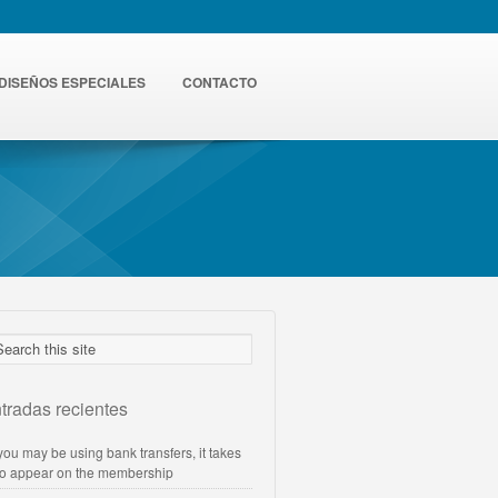
DISEÑOS ESPECIALES
CONTACTO
tradas recientes
 you may be using bank transfers, it takes
to appear on the membership