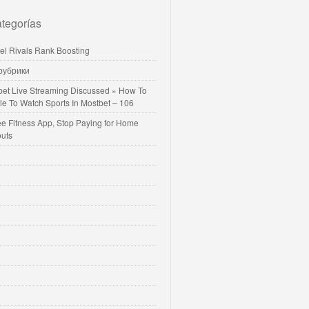
tegorías
vel Rivals Rank Boosting
 рубрики
bet Live Streaming Discussed » How To
le To Watch Sports In Mostbet – 106
ee Fitness App, Stop Paying for Home
uts