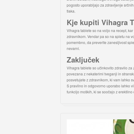
pogosto uporabljajo za zdravljenje srčnih
tlaka.
Kje kupiti Vihagra 
Vihagra tablete so na voljo na recept, k
zdravnikom. Vendar pa so na spletu na vo
pomembno, da preverite zanesljivost splet
nevarni.
Zaključek
Vihagra tablete so učinkovito zdravilo za 
povezana z nekaterimi tveganji in strans
posvetujete z zdravnikom, ki vam lahko sv
S pravilno in odgovorno uporabo lahko vih
funkcijo moških, ki se soočajo z erektilno 