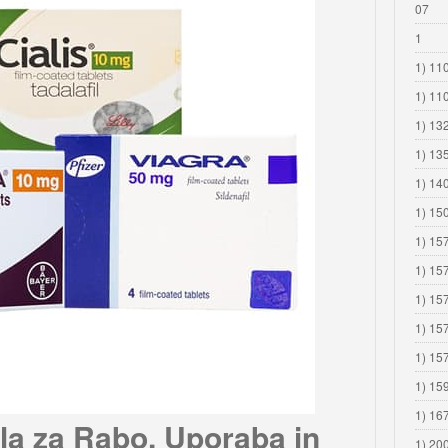
07
1
1) 110
1) 11
1) 13
1) 13
1) 14
1) 15
1) 15
1) 15
1) 15
1) 15
1) 15
1) 15
1) 16
la za Rabo, Uporaba in
1) 20