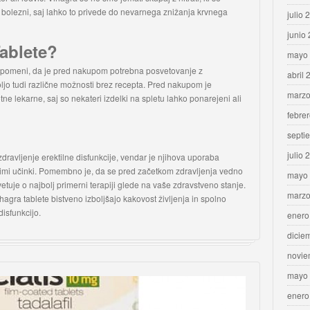
 bolezni, saj lahko to privede do nevarnega znižanja krvnega
julio 
junio
Tablete?
mayo
ar pomeni, da je pred nakupom potrebna posvetovanje z
abril 
ljo tudi različne možnosti brez recepta. Pred nakupom je
marzo
ne lekarne, saj so nekateri izdelki na spletu lahko ponarejeni ali
febre
septi
julio 
zdravljenje erektilne disfunkcije, vendar je njihova uporaba
kimi učinki. Pomembno je, da se pred začetkom zdravljenja vedno
mayo
etuje o najbolj primerni terapiji glede na vaše zdravstveno stanje.
marzo
agra tablete bistveno izboljšajo kakovost življenja in spolno
disfunkcijo.
enero
dicie
novie
mayo
enero