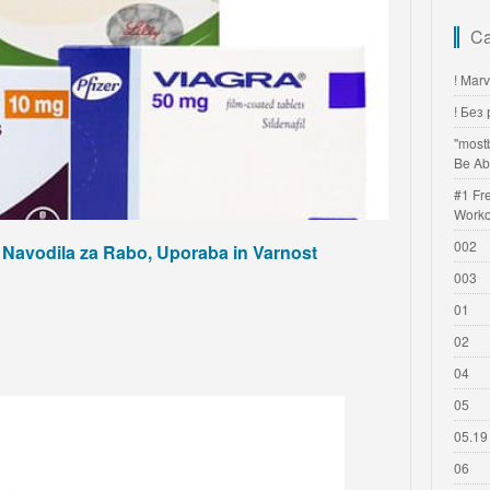
Ca
! Mar
! Без
"most
Be Ab
#1 Fr
Worko
002
Navodila za Rabo, Uporaba in Varnost
003
01
02
04
05
05.19
06