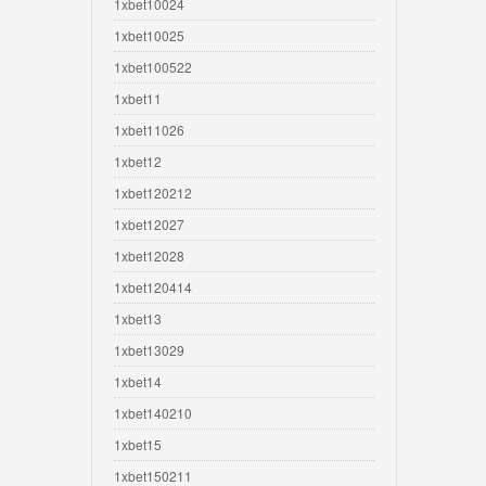
1xbet10024
1xbet10025
1xbet100522
1xbet11
1xbet11026
1xbet12
1xbet120212
1xbet12027
1xbet12028
1xbet120414
1xbet13
1xbet13029
1xbet14
1xbet140210
1xbet15
1xbet150211