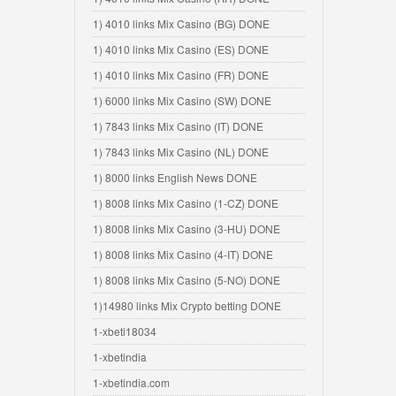
1) 4010 links Mix Casino (BG) DONE
1) 4010 links Mix Casino (ES) DONE
1) 4010 links Mix Casino (FR) DONE
1) 6000 links Mix Casino (SW) DONE
1) 7843 links Mix Casino (IT) DONE
1) 7843 links Mix Casino (NL) DONE
1) 8000 links English News DONE
1) 8008 links Mix Casino (1-CZ) DONE
1) 8008 links Mix Casino (3-HU) DONE
1) 8008 links Mix Casino (4-IT) DONE
1) 8008 links Mix Casino (5-NO) DONE
1)14980 links Mix Crypto betting DONE
1-xbeti18034
1-xbetindia
1-xbetindia.com