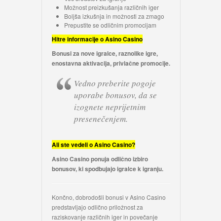
Možnost preizkušanja različnih iger
Boljša izkušnja in možnosti za zmago
Prepustite se odličnim promocijam
Hitre informacije o Asino Casino
Bonusi za nove igralce, raznolike igre,
enostavna aktivacija, privlačne promocije.
Vedno preberite pogoje
uporabe bonusov, da se
izognete neprijetnim
presenečenjem.
Ali ste vedeli o Asino Casino?
Asino Casino ponuja odlično izbiro
bonusov, ki spodbujajo igralce k igranju.
Končno, dobrodošli bonusi v Asino Casino
predstavljajo odlično priložnost za
raziskovanje različnih iger in povečanje