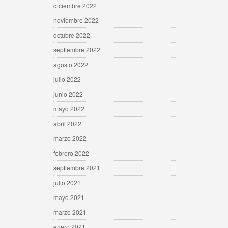
diciembre 2022
noviembre 2022
octubre 2022
septiembre 2022
agosto 2022
julio 2022
junio 2022
mayo 2022
abril 2022
marzo 2022
febrero 2022
septiembre 2021
julio 2021
mayo 2021
marzo 2021
enero 2021