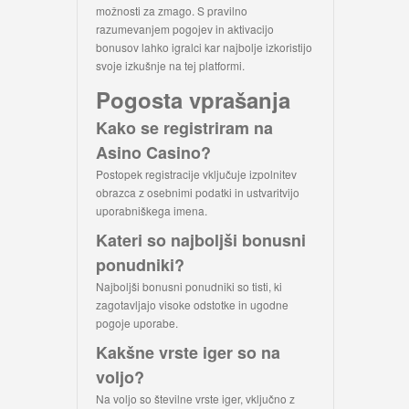
možnosti za zmago. S pravilno
razumevanjem pogojev in aktivacijo
bonusov lahko igralci kar najbolje izkoristijo
svoje izkušnje na tej platformi.
Pogosta vprašanja
Kako se registriram na
Asino Casino?
Postopek registracije vključuje izpolnitev
obrazca z osebnimi podatki in ustvaritvijo
uporabniškega imena.
Kateri so najboljši bonusni
ponudniki?
Najboljši bonusni ponudniki so tisti, ki
zagotavljajo visoke odstotke in ugodne
pogoje uporabe.
Kakšne vrste iger so na
voljo?
Na voljo so številne vrste iger, vključno z