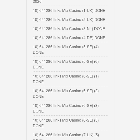
2026
10) 641286 links Mix Casino (1-UK) DONE
10) 641286 links Mix Casino (2-UK) DONE
10) 641286 links Mix Casino (3-NL) DONE
10) 641286 links Mix Casino (4-DE) DONE
10) 641286 links Mix Casino (5-SE) (4)
DONE
10) 641286 links Mix Casino (5-SE) (6)
DONE
10) 641286 links Mix Casino (6-SE) (1)
DONE
10) 641286 links Mix Casino (6-SE) (2)
DONE
10) 641286 links Mix Casino (6-SE) (3)
DONE
10) 641286 links Mix Casino (6-SE) (5)
DONE
10) 641286 links Mix Casino (7-UK) (5)