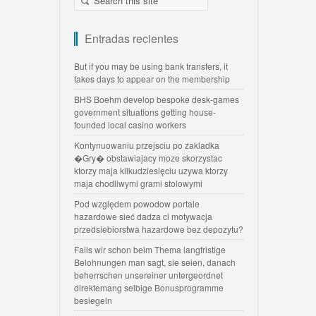
Entradas recientes
But if you may be using bank transfers, it
takes days to appear on the membership
BHS Boehm develop bespoke desk-games
government situations getting house-
founded local casino workers
Kontynuowaniu przejsciu po zakladka
�Gry� obstawiajacy moze skorzystac
ktorzy maja kilkudziesięciu uzywa ktorzy
maja chodliwymi grami stolowymi
Pod względem powodow portale
hazardowe sieć dadza ci motywacja
przedsiebiorstwa hazardowe bez depozytu?
Falls wir schon beim Thema langfristige
Belohnungen man sagt, sie seien, danach
beherrschen unsereiner untergeordnet
direktemang selbige Bonusprogramme
besiegeln