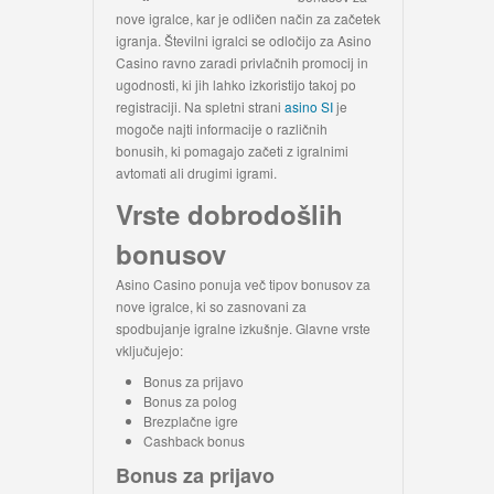
nove igralce, kar je odličen način za začetek
igranja. Številni igralci se odločijo za Asino
Casino ravno zaradi privlačnih promocij in
ugodnosti, ki jih lahko izkoristijo takoj po
registraciji. Na spletni strani
asino SI
je
mogoče najti informacije o različnih
bonusih, ki pomagajo začeti z igralnimi
avtomati ali drugimi igrami.
Vrste dobrodošlih
bonusov
Asino Casino ponuja več tipov bonusov za
nove igralce, ki so zasnovani za
spodbujanje igralne izkušnje. Glavne vrste
vključujejo:
Bonus za prijavo
Bonus za polog
Brezplačne igre
Cashback bonus
Bonus za prijavo