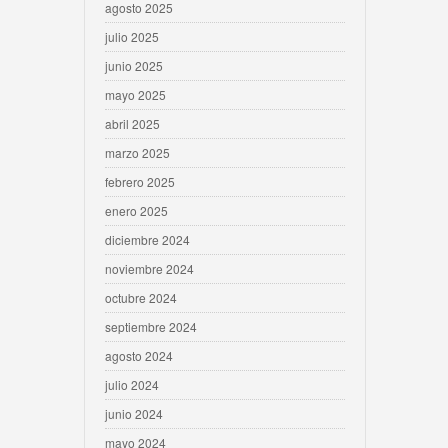
agosto 2025
julio 2025
junio 2025
mayo 2025
abril 2025
marzo 2025
febrero 2025
enero 2025
diciembre 2024
noviembre 2024
octubre 2024
septiembre 2024
agosto 2024
julio 2024
junio 2024
mayo 2024