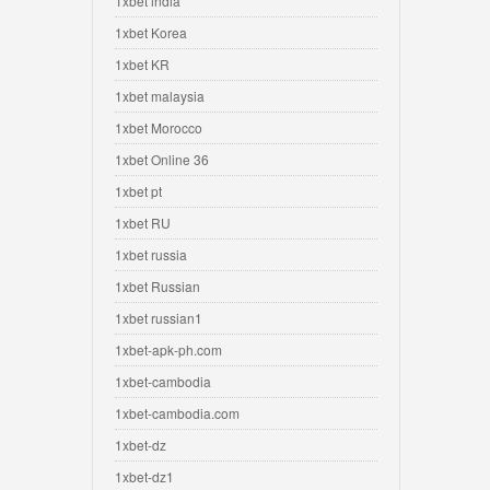
1xbet india
1xbet Korea
1xbet KR
1xbet malaysia
1xbet Morocco
1xbet Online 36
1xbet pt
1xbet RU
1xbet russia
1xbet Russian
1xbet russian1
1xbet-apk-ph.com
1xbet-cambodia
1xbet-cambodia.com
1xbet-dz
1xbet-dz1