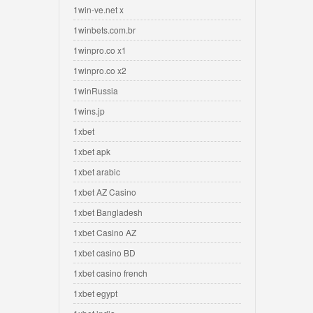
1win-ve.net x
1winbets.com.br
1winpro.co x1
1winpro.co x2
1winRussia
1wins.jp
1xbet
1xbet apk
1xbet arabic
1xbet AZ Casino
1xbet Bangladesh
1xbet Casino AZ
1xbet casino BD
1xbet casino french
1xbet egypt