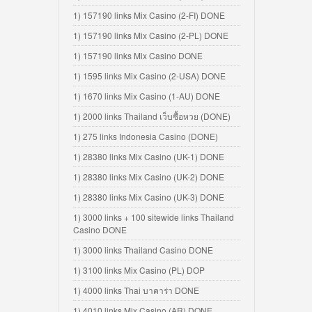
1) 157190 links Mix Casino (2-FI) DONE
1) 157190 links Mix Casino (2-PL) DONE
1) 157190 links Mix Casino DONE
1) 1595 links Mix Casino (2-USA) DONE
1) 1670 links Mix Casino (1-AU) DONE
1) 2000 links Thailand เว็บซื้อหวย (DONE)
1) 275 links Indonesia Casino (DONE)
1) 28380 links Mix Casino (UK-1) DONE
1) 28380 links Mix Casino (UK-2) DONE
1) 28380 links Mix Casino (UK-3) DONE
1) 3000 links + 100 sitewide links Thailand
Casino DONE
1) 3000 links Thailand Casino DONE
1) 3100 links Mix Casino (PL) DOP
1) 4000 links Thai บาคาร่า DONE
1) 4010 links Mix Casino (AR) DONE