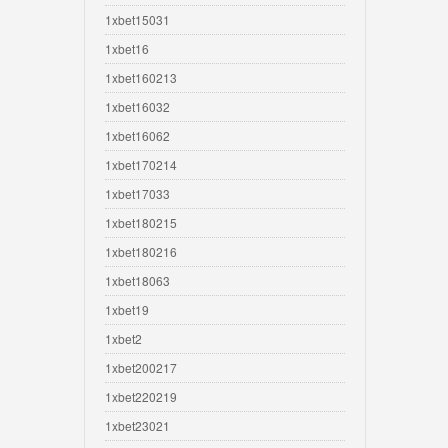
1xbet15031
1xbet16
1xbet160213
1xbet16032
1xbet16062
1xbet170214
1xbet17033
1xbet180215
1xbet180216
1xbet18063
1xbet19
1xbet2
1xbet200217
1xbet220219
1xbet23021