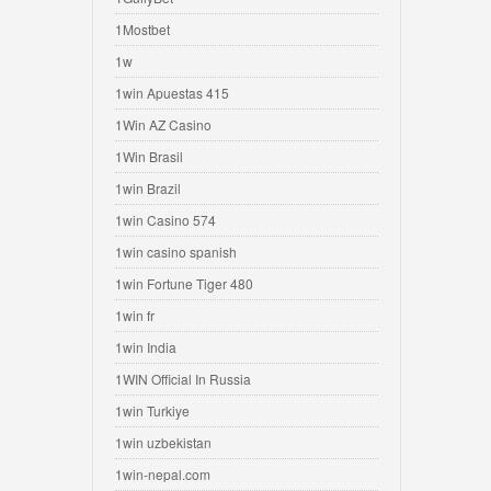
1Mostbet
1w
1win Apuestas 415
1Win AZ Casino
1Win Brasil
1win Brazil
1win Casino 574
1win casino spanish
1win Fortune Tiger 480
1win fr
1win India
1WIN Official In Russia
1win Turkiye
1win uzbekistan
1win-nepal.com