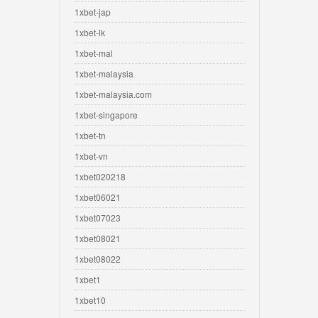
1xbet-jap
1xbet-lk
1xbet-mal
1xbet-malaysia
1xbet-malaysia.com
1xbet-singapore
1xbet-tn
1xbet-vn
1xbet020218
1xbet06021
1xbet07023
1xbet08021
1xbet08022
1xbet1
1xbet10