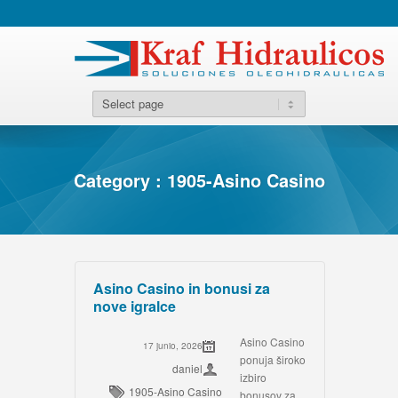
Category : 1905-Asino Casino
Asino Casino in bonusi za
nove igralce
Asino Casino
17 junio, 2026
ponuja široko
daniel
izbiro
1905-Asino Casino
bonusov za