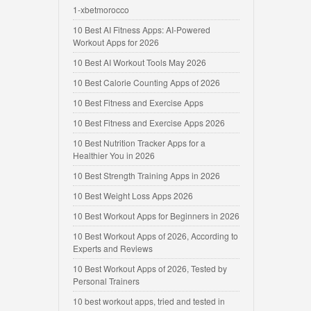
1-xbetmorocco
10 Best AI Fitness Apps: AI-Powered
Workout Apps for 2026
10 Best AI Workout Tools May 2026
10 Best Calorie Counting Apps of 2026
10 Best Fitness and Exercise Apps
10 Best Fitness and Exercise Apps 2026
10 Best Nutrition Tracker Apps for a
Healthier You in 2026
10 Best Strength Training Apps in 2026
10 Best Weight Loss Apps 2026
10 Best Workout Apps for Beginners in 2026
10 Best Workout Apps of 2026, According to
Experts and Reviews
10 Best Workout Apps of 2026, Tested by
Personal Trainers
10 best workout apps, tried and tested in