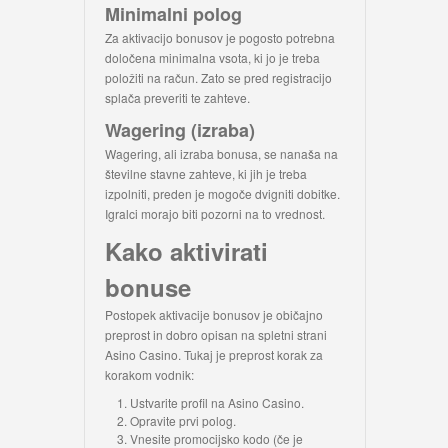
Minimalni polog
Za aktivacijo bonusov je pogosto potrebna
določena minimalna vsota, ki jo je treba
položiti na račun. Zato se pred registracijo
splača preveriti te zahteve.
Wagering (izraba)
Wagering, ali izraba bonusa, se nanaša na
številne stavne zahteve, ki jih je treba
izpolniti, preden je mogoče dvigniti dobitke.
Igralci morajo biti pozorni na to vrednost.
Kako aktivirati
bonuse
Postopek aktivacije bonusov je običajno
preprost in dobro opisan na spletni strani
Asino Casino. Tukaj je preprost korak za
korakom vodnik:
Ustvarite profil na Asino Casino.
Opravite prvi polog.
Vnesite promocijsko kodo (če je