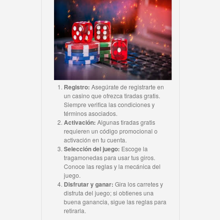
Registro:
Asegúrate de registrarte en
un casino que ofrezca tiradas gratis.
Siempre verifica las condiciones y
términos asociados.
Activación:
Algunas tiradas gratis
requieren un código promocional o
activación en tu cuenta.
Selección del juego:
Escoge la
tragamonedas para usar tus giros.
Conoce las reglas y la mecánica del
juego.
Disfrutar y ganar:
Gira los carretes y
disfruta del juego; si obtienes una
buena ganancia, sigue las reglas para
retirarla.