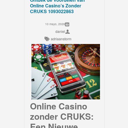
Online Casino’s Zonder
CRUKS 1093022863
10 mayo, 2026
daniel
adriaanstorm
Online Casino
zonder CRUKS:
Een Nieuwe