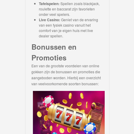
Tafelspelen:
Spellen zoals blackjack,
roulette en baccarat zijn favorieten
onder veel spelers.
Live Casino:
Geniet van de ervaring
van een fysiek casino vanuit het
comfort van je eigen huis met live
dealer spellen.
Bonussen en
Promoties
Een van de grootste voordelen van online
gokken zijn de bonussen en promoties die
aangeboden worden. Hierbij een overzicht
van veelvoorkomende soorten bonussen: