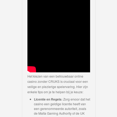
Het kiezen van een betrouwbaar online
casino zonder CRUKS is cruciaal voor een
veilige en plezierige spelervaring. Hier zijn
enkele tips om je te helpen bij je keuze:
Licentie en Regels:
Zorg ervoor dat het
casino een geldige licentie heeft van
een gerenommeerde autoriteit, zoals
de Malta Gaming Authority of de UK