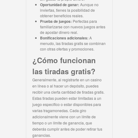
Oportunidad de ganar:
Aunque no
inviertas, tienes la posibilidad de
obtener beneficios reales.
Prueba de juegos:
Perfectas para
familiarizarse con nuevos juegos antes
de apostar dinero real.
Bonificaciones adicionales:
A
menudo, las tiradas gratis se combinan
con otras ofertas y promociones.
¿Cómo funcionan
las tiradas gratis?
Generalmente, al registrarte en un casino
en línea o al hacer un depósito, puedes
recibir una cierta cantidad de tiradas gratis.
Estas tiradas pueden estar limitadas a un
juego específico o estar disponibles para
varias tragamonedas. Cada giro
adicionalmente viene con un límite de
tiempo o un límite de ganancia, que
deberás cumplir antes de poder retirar tus
ganancias.