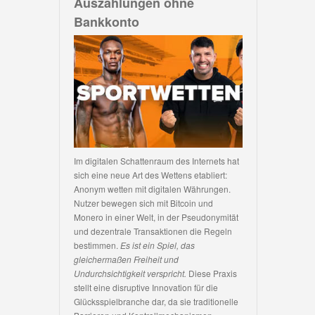
Auszahlungen ohne
Bankkonto
Im digitalen Schattenraum des Internets hat
sich eine neue Art des Wettens etabliert:
Anonym wetten mit digitalen Währungen.
Nutzer bewegen sich mit Bitcoin und
Monero in einer Welt, in der Pseudonymität
und dezentrale Transaktionen die Regeln
bestimmen.
Es ist ein Spiel, das
gleichermaßen Freiheit und
Undurchsichtigkeit verspricht.
Diese Praxis
stellt eine disruptive Innovation für die
Glücksspielbranche dar, da sie traditionelle