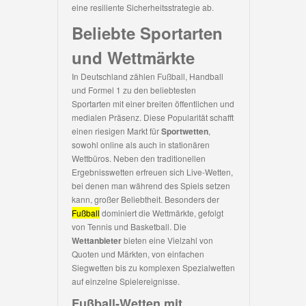
eine resiliente Sicherheitsstrategie ab.
Beliebte Sportarten
und Wettmärkte
In Deutschland zählen Fußball, Handball
und Formel 1 zu den beliebtesten
Sportarten mit einer breiten öffentlichen und
medialen Präsenz. Diese Popularität schafft
einen riesigen Markt für
Sportwetten
,
sowohl online als auch in stationären
Wettbüros. Neben den traditionellen
Ergebnisswetten erfreuen sich Live-Wetten,
bei denen man während des Spiels setzen
kann, großer Beliebtheit. Besonders der
Fußball
dominiert die Wettmärkte, gefolgt
von Tennis und Basketball. Die
Wettanbieter
bieten eine Vielzahl von
Quoten und Märkten, von einfachen
Siegwetten bis zu komplexen Spezialwetten
auf einzelne Spielereignisse.
Fußball-Wetten mit