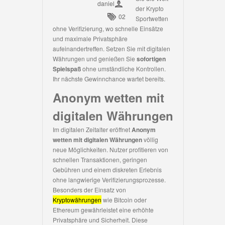
daniel
der Krypto
02
Sportwetten
ohne Verifizierung, wo schnelle Einsätze
und maximale Privatsphäre
aufeinandertreffen. Setzen Sie mit digitalen
Währungen und genießen Sie
sofortigen
Spielspaß
ohne umständliche Kontrollen.
Ihr nächste Gewinnchance wartet bereits.
Anonym wetten mit
digitalen Währungen
Im digitalen Zeitalter eröffnet
Anonym
wetten mit digitalen Währungen
völlig
neue Möglichkeiten. Nutzer profitieren von
schnellen Transaktionen, geringen
Gebühren und einem diskreten Erlebnis
ohne langwierige Verifizierungsprozesse.
Besonders der Einsatz von
Kryptowährungen
wie Bitcoin oder
Ethereum gewährleistet eine erhöhte
Privatsphäre und Sicherheit. Diese