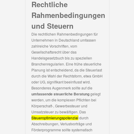
Rechtliche
Rahmenbedingungen
und Steuern
Die rechtlichen Rahmenbedingungen für
Unternehmen in Deutschland umfassen
zahlreiche Vorschriften, vom
Gesellschaftsrecht über das
Handelsgesetzbuch bis zu speziellen
Branchenregularien. Eine frühe steuerliche
Planung ist entscheidend, da die Steuerlast
durch die Wahl der Rechtsform, etwa GmbH
oder UG, signifikant beeinflusst wird.
Besonderes Augenmerk sollte auf die
umfassende steuerliche Beratung
gelegt
werden, um die komplexen Pflichten bei
Körperschaft-, Gewerbesteuer und
Umsatzsteuer zu bewältigen. Das
Steueroptimierungspotenzial
durch
Abschreibungen, Verlustvorträge und
Förderprogramme sollte systematisch