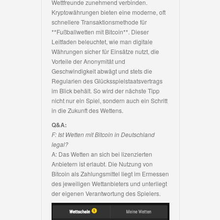
Wettfreunde zunehmend verbinden.
Kryptowährungen bieten eine moderne, oft
schnellere Transaktionsmethode für
**Fußballwetten mit Bitcoin**. Dieser
Leitfaden beleuchtet, wie man digitale
Währungen sicher für Einsätze nutzt, die
Vorteile der Anonymität und
Geschwindigkeit abwägt und stets die
Regularien des Glücksspielstaatsvertrags
im Blick behält. So wird der nächste Tipp
nicht nur ein Spiel, sondern auch ein Schritt
in die Zukunft des Wettens.
Q&A:
F: Ist Wetten mit Bitcoin in Deutschland
legal?
A: Das Wetten an sich bei lizenzierten
Anbietern ist erlaubt. Die Nutzung von
Bitcoin als Zahlungsmittel liegt im Ermessen
des jeweiligen Wettanbieters und unterliegt
der eigenen Verantwortung des Spielers.