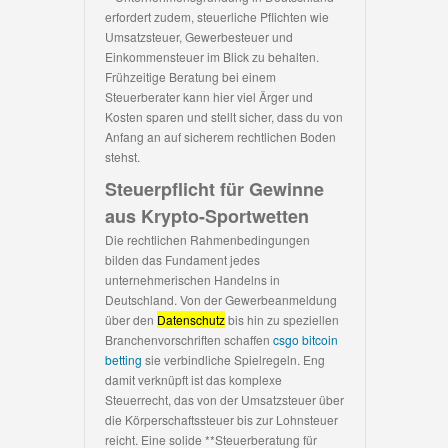
erfordert zudem, steuerliche Pflichten wie
Umsatzsteuer, Gewerbesteuer und
Einkommensteuer im Blick zu behalten.
Frühzeitige Beratung bei einem
Steuerberater kann hier viel Ärger und
Kosten sparen und stellt sicher, dass du von
Anfang an auf sicherem rechtlichen Boden
stehst.
Steuerpflicht für Gewinne
aus Krypto-Sportwetten
Die rechtlichen Rahmenbedingungen
bilden das Fundament jedes
unternehmerischen Handelns in
Deutschland. Von der Gewerbeanmeldung
über den
Datenschutz
bis hin zu speziellen
Branchenvorschriften schaffen
csgo bitcoin
betting
sie verbindliche Spielregeln. Eng
damit verknüpft ist das komplexe
Steuerrecht, das von der Umsatzsteuer über
die Körperschaftssteuer bis zur Lohnsteuer
reicht. Eine solide **Steuerberatung für