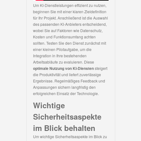
Um KI-Dienstleistungen effizient zu nutzen,
beginnen Sie mit einer klaren Zieldefinition
für Ihr Projekt. Anschließend ist die Auswahl
des passenden KI-Anbieters entscheidend,
wobei Sie auf Faktoren wie Datenschutz,
Kosten und Funktionsumfang achten
sollten. Testen Sie den Dienst zunächst mit
einer kleinen Pilotaufgabe, um die
Integration in Ihre bestehenden
Arbeitsabläufe zu evaluieren. Diese
optimale Nutzung von KI-Diensten
steigert
die Produktivität und liefert zuverlässige
Ergebnisse. Regelmäßiges Feedback und
Anpassungen sichern langfristig den
erfolgreichen Einsatz der Technologie.
Wichtige
Sicherheitsaspekte
im Blick behalten
Um wichtige Sicherheitsaspekte im Blick zu