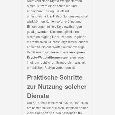
Nicht verifizierte Krypto-Wettplattformen
bieten Nutzern einen schnellen und
anonymen Einstieg. Da oft auf
umfangreiche Identitätsprüfungen verzichtet
wird, können Konten sofort eröffnet und
Einzahlungen mittels Kryptowährungen
getätigt werden. Dies ermöglicht einen
diskreten Zugang für Nutzer aus Regionen
mit restriktiven Glücksspielgesetzen. Zudem
entfällt häufig das Warten auf langwierige
Verifizierungsprozesse. Diese
anonymen
Krypto-Wettplattformen
operieren jedoch
in einem rechtlichen Graubereich, was mit
erheblichen Risiken verbunden ist.
Praktische Schritte
zur Nutzung solcher
Dienste
Um KI-Dienste effektiv zu nutzen, startest du
am besten mit einer klaren Definition deines
Ziels. Suche dann einen passenden
KI-