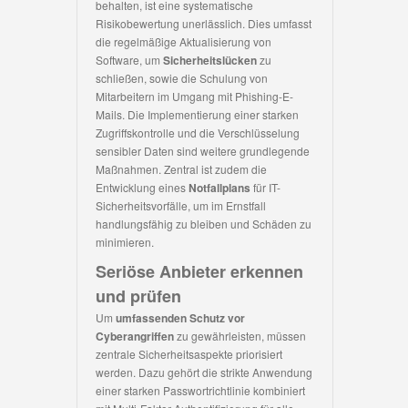
behalten, ist eine systematische
Risikobewertung unerlässlich. Dies umfasst
die regelmäßige Aktualisierung von
Software, um
Sicherheitslücken
zu
schließen, sowie die Schulung von
Mitarbeitern im Umgang mit Phishing-E-
Mails. Die Implementierung einer starken
Zugriffskontrolle und die Verschlüsselung
sensibler Daten sind weitere grundlegende
Maßnahmen. Zentral ist zudem die
Entwicklung eines
Notfallplans
für IT-
Sicherheitsvorfälle, um im Ernstfall
handlungsfähig zu bleiben und Schäden zu
minimieren.
Seriöse Anbieter erkennen
und prüfen
Um
umfassenden Schutz vor
Cyberangriffen
zu gewährleisten, müssen
zentrale Sicherheitsaspekte priorisiert
werden. Dazu gehört die strikte Anwendung
einer starken Passwortrichtlinie kombiniert