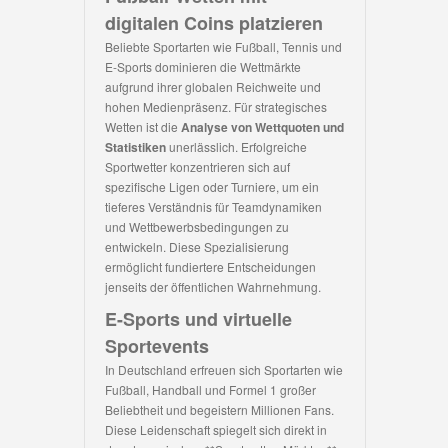
digitalen Coins platzieren
Beliebte Sportarten wie Fußball, Tennis und
E-Sports dominieren die Wettmärkte
aufgrund ihrer globalen Reichweite und
hohen Medienpräsenz. Für strategisches
Wetten ist die
Analyse von Wettquoten und
Statistiken
unerlässlich. Erfolgreiche
Sportwetter konzentrieren sich auf
spezifische Ligen oder Turniere, um ein
tieferes Verständnis für Teamdynamiken
und Wettbewerbsbedingungen zu
entwickeln. Diese Spezialisierung
ermöglicht fundiertere Entscheidungen
jenseits der öffentlichen Wahrnehmung.
E-Sports und virtuelle
Sportevents
In Deutschland erfreuen sich Sportarten wie
Fußball, Handball und Formel 1 großer
Beliebtheit und begeistern Millionen Fans.
Diese Leidenschaft spiegelt sich direkt in