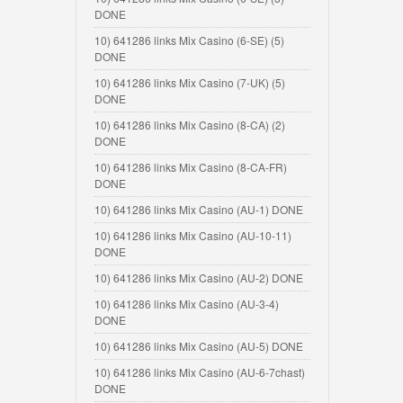
DONE
10) 641286 links Mix Casino (6-SE) (5)
DONE
10) 641286 links Mix Casino (7-UK) (5)
DONE
10) 641286 links Mix Casino (8-CA) (2)
DONE
10) 641286 links Mix Casino (8-CA-FR)
DONE
10) 641286 links Mix Casino (AU-1) DONE
10) 641286 links Mix Casino (AU-10-11)
DONE
10) 641286 links Mix Casino (AU-2) DONE
10) 641286 links Mix Casino (AU-3-4)
DONE
10) 641286 links Mix Casino (AU-5) DONE
10) 641286 links Mix Casino (AU-6-7chast)
DONE