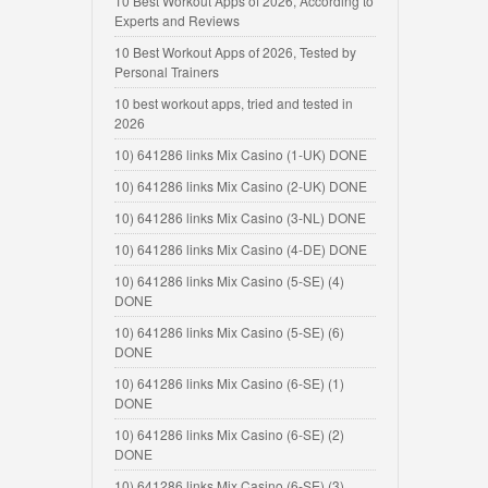
10 Best Workout Apps of 2026, According to
Experts and Reviews
10 Best Workout Apps of 2026, Tested by
Personal Trainers
10 best workout apps, tried and tested in
2026
10) 641286 links Mix Casino (1-UK) DONE
10) 641286 links Mix Casino (2-UK) DONE
10) 641286 links Mix Casino (3-NL) DONE
10) 641286 links Mix Casino (4-DE) DONE
10) 641286 links Mix Casino (5-SE) (4)
DONE
10) 641286 links Mix Casino (5-SE) (6)
DONE
10) 641286 links Mix Casino (6-SE) (1)
DONE
10) 641286 links Mix Casino (6-SE) (2)
DONE
10) 641286 links Mix Casino (6-SE) (3)