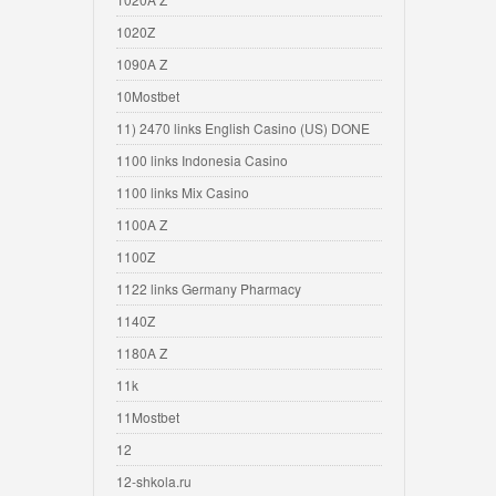
1020Z
1090A Z
10Mostbet
11) 2470 links English Casino (US) DONE
1100 links Indonesia Casino
1100 links Mix Casino
1100A Z
1100Z
1122 links Germany Pharmacy
1140Z
1180A Z
11k
11Mostbet
12
12-shkola.ru