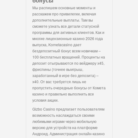
бонусы
Мы распишем основные моменты и
расскажем про привилегии, включая
дополнительные выплаты. Там вы
сможете узнать все детали статусной
программы для активных клиентов. Как и
многие лицензионные казино 2026 года
выпуска, Kometacasino дает
бездепозитный бонус всем новичкам –
100 бесплатных вращений. Проценты на
депозит отыгрываются по вейджеру х45,
фриспины (точнее выигрыш,
заработанный в игре без депозита) –
х40. От вас требуется лишь не
пропустить очередные бонусы от Комета
казино и правильно выполнить все
условия акции.
Gizbo Casino предлагает пользователям
возможность наслаждаться своими
любимыми играми через мобильную
версию для устройств на платформе
Андроид. Администрация онлайн-казино