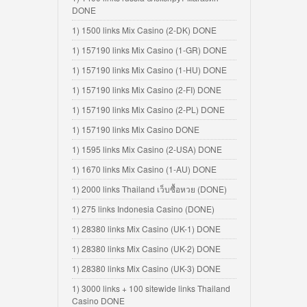
DONE
1) 1500 links Mix Casino (2-DK) DONE
1) 157190 links Mix Casino (1-GR) DONE
1) 157190 links Mix Casino (1-HU) DONE
1) 157190 links Mix Casino (2-FI) DONE
1) 157190 links Mix Casino (2-PL) DONE
1) 157190 links Mix Casino DONE
1) 1595 links Mix Casino (2-USA) DONE
1) 1670 links Mix Casino (1-AU) DONE
1) 2000 links Thailand เว็บซื้อหวย (DONE)
1) 275 links Indonesia Casino (DONE)
1) 28380 links Mix Casino (UK-1) DONE
1) 28380 links Mix Casino (UK-2) DONE
1) 28380 links Mix Casino (UK-3) DONE
1) 3000 links + 100 sitewide links Thailand
Casino DONE