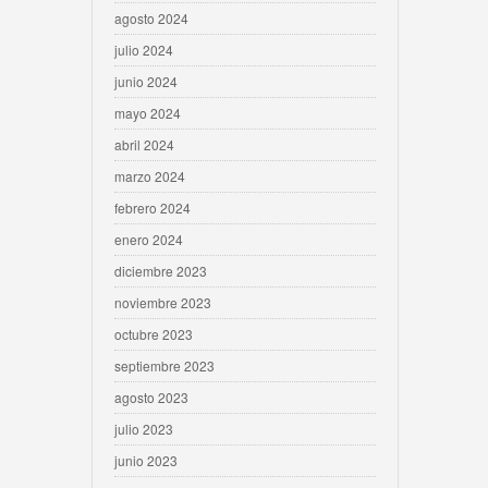
agosto 2024
julio 2024
junio 2024
mayo 2024
abril 2024
marzo 2024
febrero 2024
enero 2024
diciembre 2023
noviembre 2023
octubre 2023
septiembre 2023
agosto 2023
julio 2023
junio 2023