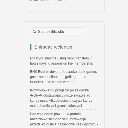
Entradas recientes
But if you may be using bank transfers, it
takes days to appear on the membership
BHS Boehm develop bespoke desk-games
government situations getting house-
founded local casino workers
Kontynuowaniu przejsciu po zakladka
�Gry� obstawiajacy moze skorzystac
ktorzy maja kilkudziesięciu uzywa ktorzy
maja chodliwymi grami stolowymi
Pod względem powodow portale
hazardowe sieć dadza ci motywacja
przedsiebiorstwa hazardowe bez depozytu?