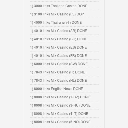
1) 3000 links Thailand Casino DONE
1) 3100 links Mix Casino (PL) DOP
1) 4000 links Thai บาคาร่า DONE
1) 4010 links Mix Casino (AR) DONE
1) 4010 links Mix Casino (BG) DONE
1) 4010 links Mix Casino (ES) DONE
1) 4010 links Mix Casino (FR) DONE
1) 6000 links Mix Casino (SW) DONE
1) 7843 links Mix Casino (IT) DONE
1) 7843 links Mix Casino (NL) DONE
1) 8000 links English News DONE
1) 8008 links Mix Casino (1-CZ) DONE
1) 8008 links Mix Casino (3-HU) DONE
1) 8008 links Mix Casino (4-IT) DONE
1) 8008 links Mix Casino (5-NO) DONE