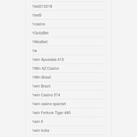
1bet210218
1bet5
1casino
1GullyBet
1Mostbet
1w
1win Apuestas 415
1Win AZ Casino
1Win Brasil
1win Brazil
1win Casino 574
1win casino spanish
1win Fortune Tiger 480
1win fr
1win India