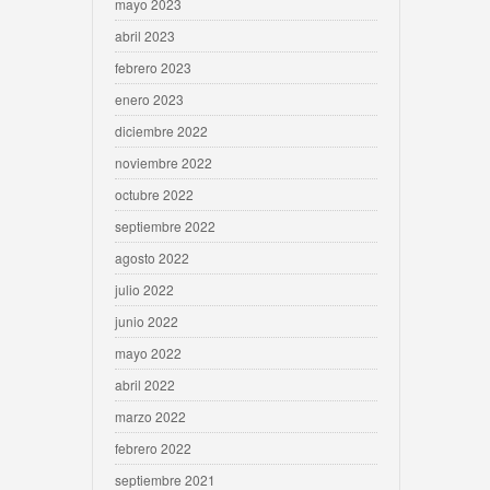
mayo 2023
abril 2023
febrero 2023
enero 2023
diciembre 2022
noviembre 2022
octubre 2022
septiembre 2022
agosto 2022
julio 2022
junio 2022
mayo 2022
abril 2022
marzo 2022
febrero 2022
septiembre 2021