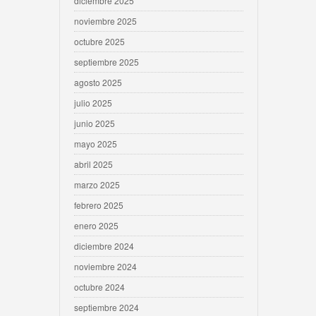
diciembre 2025
noviembre 2025
octubre 2025
septiembre 2025
agosto 2025
julio 2025
junio 2025
mayo 2025
abril 2025
marzo 2025
febrero 2025
enero 2025
diciembre 2024
noviembre 2024
octubre 2024
septiembre 2024