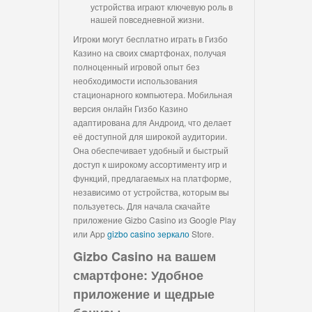
устройства играют ключевую роль в
нашей повседневной жизни.
Игроки могут бесплатно играть в Гизбо
Казино на своих смартфонах, получая
полноценный игровой опыт без
необходимости использования
стационарного компьютера. Мобильная
версия онлайн Гизбо Казино
адаптирована для Андроид, что делает
её доступной для широкой аудитории.
Она обеспечивает удобный и быстрый
доступ к широкому ассортименту игр и
функций, предлагаемых на платформе,
независимо от устройства, которым вы
пользуетесь. Для начала скачайте
приложение Gizbo Casino из Google Play
или App
gizbo casino зеркало
Store.
Gizbo Casino на вашем
смартфоне: Удобное
приложение и щедрые