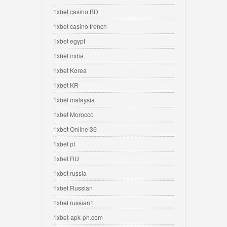
1xbet casino BD
1xbet casino french
1xbet egypt
1xbet india
1xbet Korea
1xbet KR
1xbet malaysia
1xbet Morocco
1xbet Online 36
1xbet pt
1xbet RU
1xbet russia
1xbet Russian
1xbet russian1
1xbet-apk-ph.com