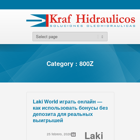
Category : 800Z
Laki World играть онлайн —
как использовать бонусы без
депозита для реальных
выигрышей
Laki
25 febrero, 2026