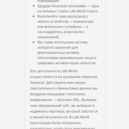
информации.
Щедрая бонусная программа — одна
из сильных сторон Laki World Casino.
Выполняйте лаки ворлд вход с
любого устройства — компьютера
или мобильного телефона — и
наслаждайтесь азартом без
ограничений.
Мы также используем систему
холодного хранения для
криптовалютных активов,
обеспечивая максимальную защиту
цифровых активов наших клиентов.
Вся деятельность Laki World
осуществляется на основании лицензии
Кюрасао. Для защиты всех ваших
персональных и финансовых данных мы
внедрили передовую технологию
шифрования — протокол SSL. Выбирая
наш официальный сайт, вы выбираете
надежного партнера, который заботится
о вашей безопасности. В Laki World
регистрация была специально
разработана, чтобы быть максимально