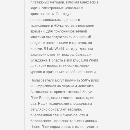
платежных методов, включая банковские
карты, электронные кошельки и
криптовалюты. Вас ждут
профессиональные дилеры и
трансляции в HD-качестве в реальном
времени. Для поклонников вечной
классики мы подготовили обширный
раздел с настольными и карточными
играми. В Laki World вас ждут десятки
вариаций рулетки, покера, баккара и
блэкджека. Попасть в вип клуб Laki World
— значит получить сервис высшего
уровня и признание вашей лояльности.
Пользователи могут получить 550% плюс
200 фриспинов на первые 4 депозита.
Активировать приветственный бонус
Лаки Ворлд казино можно только один
раз. Наши технические специалисты
регулярно обновляют зеркало,
обеспечивая стабильную работу и
безопасность пользовательских данных.
Через Лаки ворлд зеркало вы получаете