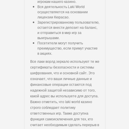
игрокам нашего казино.
Вся деятельность Laki World
осуществляется на основании
лицензии Кюрасао.
Зарегистрированному пользователю,
остается внести депозит на баланс,
и отправиться в мир игр за
выигрышами.
Посетители могут получить
преимущество, если примут участие
в акциях.
Все лаки ворлд зеркало используют те же
сертификаты безопасности и системы
шифрования, что и основной сайт. Это
означает, что ваши личные данные и
финансовые операции остаются под
надежной защитой независимо от того,
какой адрес вы используете для доступа.
Важно отметить, что laki world казино
строго соблюдает политику
ответственных игр. Также доступна
функция самоисключения для тех, кто
считает необходимым сделать перерыв в