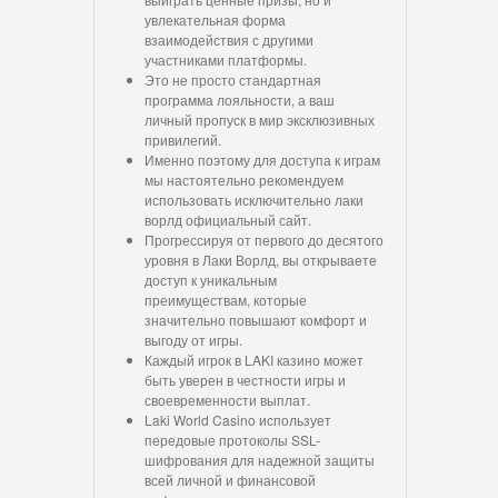
увлекательная форма
взаимодействия с другими
участниками платформы.
Это не просто стандартная
программа лояльности, а ваш
личный пропуск в мир эксклюзивных
привилегий.
Именно поэтому для доступа к играм
мы настоятельно рекомендуем
использовать исключительно лаки
ворлд официальный сайт.
Прогрессируя от первого до десятого
уровня в Лаки Ворлд, вы открываете
доступ к уникальным
преимуществам, которые
значительно повышают комфорт и
выгоду от игры.
Каждый игрок в LAKI казино может
быть уверен в честности игры и
своевременности выплат.
Laki World Casino использует
передовые протоколы SSL-
шифрования для надежной защиты
всей личной и финансовой