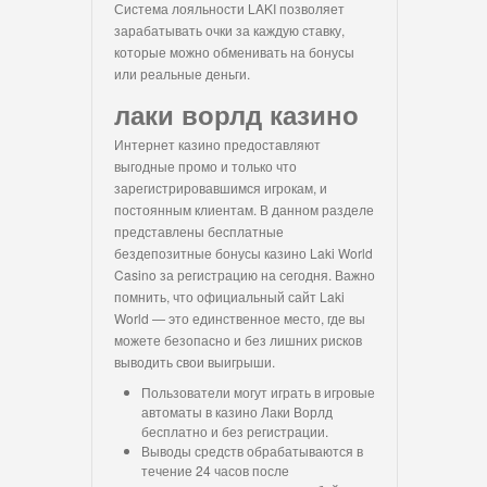
Система лояльности LAKI позволяет
зарабатывать очки за каждую ставку,
которые можно обменивать на бонусы
или реальные деньги.
лаки ворлд казино
Интернет казино предоставляют
выгодные промо и только что
зарегистрировавшимся игрокам, и
постоянным клиентам. В данном разделе
представлены бесплатные
бездепозитные бонусы казино Laki World
Casino за регистрацию на сегодня. Важно
помнить, что официальный сайт Laki
World — это единственное место, где вы
можете безопасно и без лишних рисков
выводить свои выигрыши.
Пользователи могут играть в игровые
автоматы в казино Лаки Ворлд
бесплатно и без регистрации.
Выводы средств обрабатываются в
течение 24 часов после