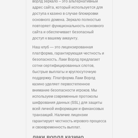
ворлд зеркало – это альтернативный
адрес сайта, который используется для
доступа к казино в случае блокировки
основного домена. Зеркало полностью
повторяет функциональность основного
сайта и обеспечивает безопасный
доступ к вашему аккаунту.
Наш клуб — это лицензированная
платформа, гарантирующая честность и
безопасность. Лаки Ворлд предлагает
сотни сертифицированных слотов,
быстрые выплаты и круглосуточную
поддержку. Платформа Лаки Ворлд
казино уделяет первостепенное
внимание безопасности игроков. Мы
используем современные протоколы
шифрования данных (SSL) для защиты
всей личной информации и финансовых
транзакций. Наличие лицензии
гарантирует честность игрового процесса
и своевременность выплат.
лаки ворлд казино