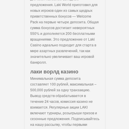
предложения. Laki World приготовил для
новых игроков один из самых щедрых
приветственных бонусов — Welcome
Pack на первые четыре депозита. Общая
сумма бонусов достигает невероятных
550% и дополняется 200 бесплатными
вращениями. Это предложение от Laki
Casino идеально подходит для старта в
мире азартных развлечений, так как
значительно увеличивает ваш игровой
банкролл.
лаки ворлд казино
Минимальная сумма депозита
составляет 100 рублей, максимальная –
500,000 рублей за одну транзакцию.
Вывод средств обрабатывается в
течение 24 часов, комиссия казино не
взимается. Регулярные акции LAKI
включают турниры, розыгрыши призов и
сезонные предложения. Подписывайтесь
на нашу рассылку, чтобы первыми