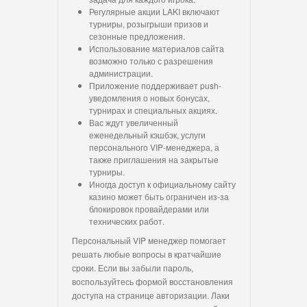
Регулярные акции LAKI включают
турниры, розыгрыши призов и
сезонные предложения.
Использование материалов сайта
возможно только с разрешения
администрации.
Приложение поддерживает push-
уведомления о новых бонусах,
турнирах и специальных акциях.
Вас ждут увеличенный
еженедельный кэшбэк, услуги
персонального VIP-менеджера, а
также приглашения на закрытые
турниры.
Иногда доступ к официальному сайту
казино может быть ограничен из-за
блокировок провайдерами или
технических работ.
Персональный VIP менеджер помогает
решать любые вопросы в кратчайшие
сроки. Если вы забыли пароль,
воспользуйтесь формой восстановления
доступа на странице авторизации. Лаки