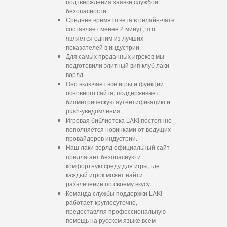
подтверждения заявки службой
безопасности.
Среднее время ответа в онлайн-чате
составляет менее 2 минут, что
является одним из лучших
показателей в индустрии.
Для самых преданных игроков мы
подготовили элитный вип клуб лаки
ворлд.
Оно включает все игры и функции
основного сайта, поддерживает
биометрическую аутентификацию и
push-уведомления.
Игровая библиотека LAKI постоянно
пополняется новинками от ведущих
провайдеров индустрии.
Наш лаки ворлд официальный сайт
предлагает безопасную и
комфортную среду для игры, где
каждый игрок может найти
развлечение по своему вкусу.
Команда службы поддержки LAKI
работает круглосуточно,
предоставляя профессиональную
помощь на русском языке всем