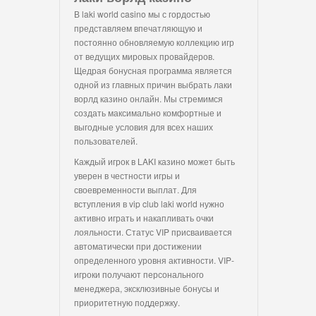
В laki world casino мы с гордостью
представляем впечатляющую и
постоянно обновляемую коллекцию игр
от ведущих мировых провайдеров.
Щедрая бонусная программа является
одной из главных причин выбрать лаки
ворлд казино онлайн. Мы стремимся
создать максимально комфортные и
выгодные условия для всех наших
пользователей.
Каждый игрок в LAKI казино может быть
уверен в честности игры и
своевременности выплат. Для
вступления в vip club laki world нужно
активно играть и накапливать очки
лояльности. Статус VIP присваивается
автоматически при достижении
определенного уровня активности. VIP-
игроки получают персонального
менеджера, эксклюзивные бонусы и
приоритетную поддержку.