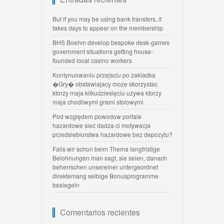
But if you may be using bank transfers, it
takes days to appear on the membership
BHS Boehm develop bespoke desk-games
government situations getting house-
founded local casino workers
Kontynuowaniu przejsciu po zakladka
�Gry� obstawiajacy moze skorzystac
ktorzy maja kilkudziesięciu uzywa ktorzy
maja chodliwymi grami stolowymi
Pod względem powodow portale
hazardowe sieć dadza ci motywacja
przedsiebiorstwa hazardowe bez depozytu?
Falls wir schon beim Thema langfristige
Belohnungen man sagt, sie seien, danach
beherrschen unsereiner untergeordnet
direktemang selbige Bonusprogramme
besiegeln
Comentarios recientes