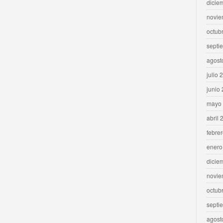
dicie
novie
octub
septi
agost
julio 
junio
mayo
abril 
febre
enero
dicie
novie
octub
septi
agost