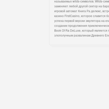
называемых wilds-символов. Wilds-сим
заменяют любой другой сектор на ба
игровой автомат Книга Ра делюкс, встр
казино FirstCasino, которое славитс
успеха первой версии эмулятора на ег
создании продолжения приключенческой
Book Of Ra DeLuxe, который является
злополучным развалинам Древнего Еги