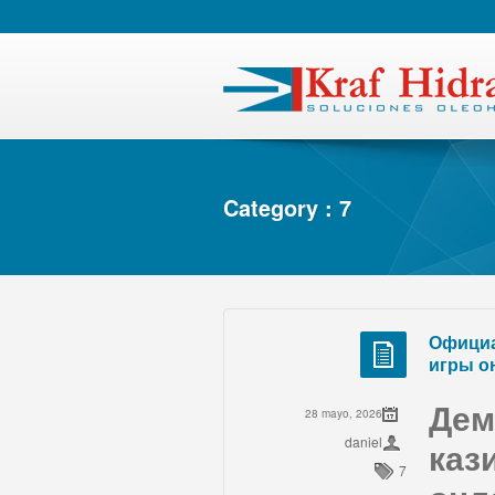
Category : 7
Официа
игры о
Дем
28 mayo, 2026
daniel
каз
7