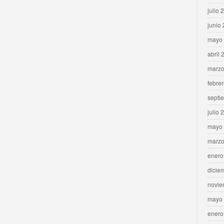
julio 
junio
mayo
abril 
marzo
febre
septi
julio 
mayo
marzo
enero
dicie
novie
mayo
enero