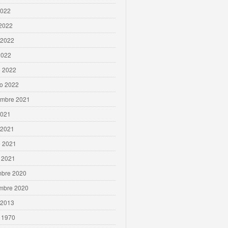
2022
 2022
 2022
2022
 2022
ro 2022
embre 2021
2021
 2021
 2021
 2021
mbre 2020
mbre 2020
 2013
 1970