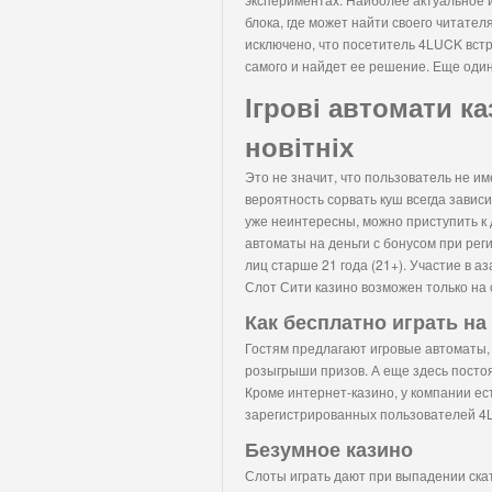
блока, где может найти своего читате
исключено, что посетитель 4LUCK встре
самого и найдет ее решение. Еще один
Ігрові автомати ка
новітніх
Это не значит, что пользователь не и
вероятность сорвать куш всегда зависи
уже неинтересны, можно приступить к
автоматы на деньги с бонусом при ре
лиц старше 21 года (21+). Участие в а
Слот Сити казино возможен только на с
Как бесплатно играть н
Гостям предлагают игровые автоматы, 
розыгрыши призов. А еще здесь посто
Кроме интернет-казино, у компании ес
зарегистрированных пользователей 4L
Безумное казино
Слоты играть дают при выпадении скат