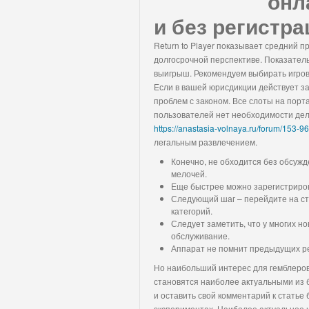
онл
и без регистра
Return to Player показывает средний пр
долгосрочной перспективе. Показател
выигрыш. Рекомендуем выбирать игров
Если в вашей юрисдикции действует за
проблем с законом. Все слоты на пор
пользователей нет необходимости дел
https://anastasia-volnaya.ru/forum/153-9
легальным развлечением.
Конечно, не обходится без обсужд
мелочей.
Еще быстрее можно зарегистрирова
Следующий шаг – перейдите на стр
категорий.
Следует заметить, что у многих н
обслуживание.
Аппарат не помнит предыдущих ре
Но наибольший интерес для гемблеров,
становятся наиболее актуальными из б
и оставить свой комментарий к статье 
экспериментах. Наиболее актуальное и