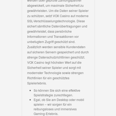
werden über geprüfte Zahlungspartner
abgewickelt, um maximale Sicherheit zu
gewährleisten. Um die Daten seiner Spieler
zu schützen, setzt VOX Casino auf moderne
SSL-Verschlüsselungstechnologie. Diese
sichert sämtliche Datenübertragungen und
gewährleistet, dass persönliche
Informationen und Transaktionen vor
unbefugtem Zugriff geschützt sind.
Zusätzlich werden sensible Kundendaten
auf sicheren Servern gespeichert und durch
strenge Datenschutzrichtlinien geschützt.
VOX Casino legt höchsten Wert auf die
Sicherheit seiner Spieler und sorgt mit
modernster Technologie sowie strengen
Richtlinien für ein geschütztes
Spielerlebnis.
So können Sie sich eine effektive
Spielstrategie zurechtlegen.
Egal, ob Sie am Desktop oder mobil
spielen – wir sorgen für ein
reibungsloses und immersives
Gaming-Erlebnis.