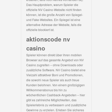
Das Hauptproblem, warum Spieler die
offizielle NV Casino-Website nicht finden
können, ist die große Anzahl von Spiegel-
und Fake-Websites. Ein Spiegel ist eine
alternative Adresse der Website, falls die
offizielle blockiert ist.
aktionscode nv
casino
Spieler können direkt über ihren mobilen
Browser auf das gesamte Angebot von NV
Casino zugreifen – ohne Downloads oder
zusätzliche Software. NV Casino bietet eine
Vielzahl attraktiver Boni und Promotionen,
die sowohl neue Spieler als auch treue
Kunden belohnen. Von einem großzügigen
Willkommensbonus bis hin zu
wöchentlichen Cashback-Angeboten – hier
gibt es zahlreiche Möglichkeiten, das
Spielerlebnis zu verbessern und zusätzliche
Gewinne zu erzielen. Erleben Sie sicheres