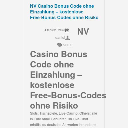
NV Casino Bonus Code ohne
Einzahlung – kostenlose
Free‑Bonus‑Codes ohne Risiko
NV
4 febrero, 2026
daniel
900Z
Casino Bonus
Code ohne
Einzahlung –
kostenlose
Free‑Bonus‑Codes
ohne Risiko
Slots, Tisch­spiele, Live-Casino, Others; alle
in Euro ohne Gebühren. Im Live-Chat
erhältst du deutsche Antworten in rund drei