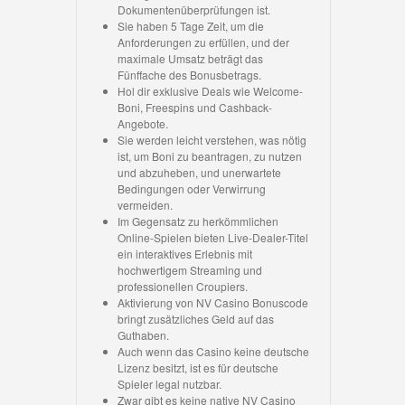
Dokumentenüberprüfungen ist.
Sie haben 5 Tage Zeit, um die
Anforderungen zu erfüllen, und der
maximale Umsatz beträgt das
Fünffache des Bonusbetrags.
Hol dir exklusive Deals wie Welcome-
Boni, Freespins und Cashback-
Angebote.
Sie werden leicht verstehen, was nötig
ist, um Boni zu beantragen, zu nutzen
und abzuheben, und unerwartete
Bedingungen oder Verwirrung
vermeiden.
Im Gegensatz zu herkömmlichen
Online-Spielen bieten Live-Dealer-Titel
ein interaktives Erlebnis mit
hochwertigem Streaming und
professionellen Croupiers.
Aktivierung von NV Casino Bonuscode
bringt zusätzliches Geld auf das
Guthaben.
Auch wenn das Casino keine deutsche
Lizenz besitzt, ist es für deutsche
Spieler legal nutzbar.
Zwar gibt es keine native NV Casino