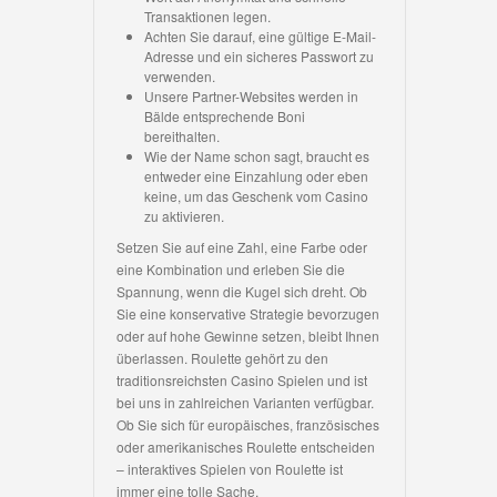
Transaktionen legen.
Achten Sie darauf, eine gültige E-Mail-
Adresse und ein sicheres Passwort zu
verwenden.
Unsere Partner-Websites werden in
Bälde entsprechende Boni
bereithalten.
Wie der Name schon sagt, braucht es
entweder eine Einzahlung oder eben
keine, um das Geschenk vom Casino
zu aktivieren.
Setzen Sie auf eine Zahl, eine Farbe oder
eine Kombination und erleben Sie die
Spannung, wenn die Kugel sich dreht. Ob
Sie eine konservative Strategie bevorzugen
oder auf hohe Gewinne setzen, bleibt Ihnen
überlassen. Roulette gehört zu den
traditionsreichsten Casino Spielen und ist
bei uns in zahlreichen Varianten verfügbar.
Ob Sie sich für europäisches, französisches
oder amerikanisches Roulette entscheiden
– interaktives Spielen von Roulette ist
immer eine tolle Sache.