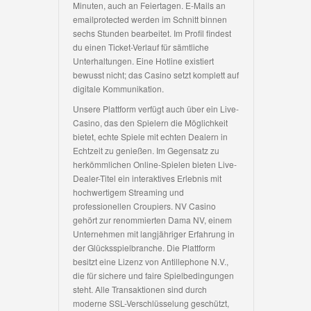
Minuten, auch an Feiertagen. E-Mails an
emailprotected werden im Schnitt binnen
sechs Stunden bearbeitet. Im Profil findest
du einen Ticket-Verlauf für sämtliche
Unterhaltungen. Eine Hotline existiert
bewusst nicht; das Casino setzt komplett auf
digitale Kommunikation.
Unsere Plattform verfügt auch über ein Live-
Casino, das den Spielern die Möglichkeit
bietet, echte Spiele mit echten Dealern in
Echtzeit zu genießen. Im Gegensatz zu
herkömmlichen Online-Spielen bieten Live-
Dealer-Titel ein interaktives Erlebnis mit
hochwertigem Streaming und
professionellen Croupiers. NV Casino
gehört zur renommierten Dama NV, einem
Unternehmen mit langjähriger Erfahrung in
der Glücksspielbranche. Die Plattform
besitzt eine Lizenz von Antillephone N.V.,
die für sichere und faire Spielbedingungen
steht. Alle Transaktionen sind durch
moderne SSL-Verschlüsselung geschützt,