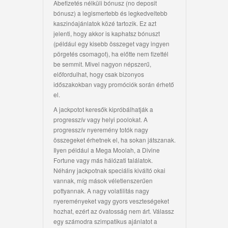
Abefizetés nélküli bónusz (no deposit
bónusz) a legismertebb és legkedveltebb
kaszinóajánlatok közé tartozik. Ez azt
jelenti, hogy akkor is kaphatsz bónuszt
(például egy kisebb összeget vagy ingyen
pörgetés csomagot), ha előtte nem fizettél
be semmit. Mivel nagyon népszerű,
előfordulhat, hogy csak bizonyos
időszakokban vagy promóciók során érhető
el.
A jackpotot keresők kipróbálhatják a
progresszív vagy helyi poolokat. A
progresszív nyeremény totók nagy
összegeket érhetnek el, ha sokan játszanak.
Ilyen például a Mega Moolah, a Divine
Fortune vagy más hálózati találatok.
Néhány jackpotnak speciális kiváltó okai
vannak, míg mások véletlenszerűen
pottyannak. A nagy volatilitás nagy
nyereményeket vagy gyors veszteségeket
hozhat, ezért az óvatosság nem árt. Válassz
egy számodra szimpatikus ajánlatot a