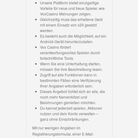
Unsere Plattform bietet einzigartige
Vorteile für neue und treue Spieler, wie
VoxCasino Meinungen zeigen.
Gleichzeitig muss das erhaltene Geld
mit einem Einsatz von x20 gesetzt
werden.
Es besteht auch die Möglichkeit, auf ein
Android-Gerät herunterzuladen.
Vox Casino fördert
verantwortungsvolles Spielen durch
fortschrittliche Tools.
Wenn Sie eine Unterhaltung starten,
müssen Sie ihre Beschreibung lesen.
Zugriff auf alle Funktionen kann in
bestimmten Fällen eine Verifizierung
Ihrer Angaben erforderlich sein.
Dieses Angebot richtet sich an alle, die
noch mehr Nervenkitzel und
Belohnungen genießen möchten.
Du kannst jederzeit spielen, Aktionen
nutzen und dein Konto verwalten –
ganz ohne Einschränkungen.
Mit nur wenigen Angaben im
Registrierungsformular, einer E-Mail-