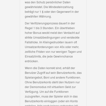
was den Schutz persönlicher Daten
gewährleistet. Die Mindesteinzahlung
beträgt nur 1 $ oder den Gegenwert in der
gewählten Währung.
Der Verifizierungsprozess dauert in der
Regel 1 bis 3 Stunden. Ein übertrieben
hoher Bonus weckt meist den Verdacht auf
strikte Umsatzbedingungen und versteckte
Fallstricke. Im Kleingedruckten lauern oft
Umsatzanforderungen von 40x oder mehr,
zeitliche Fristen von nur wenigen Tagen und
Einsatzlimits, die jede Gewinnchance
erdrücken.
Wenn die Daten korrekt sind, erhält der
Benutzer Zugriff auf sein Benutzerkonto, das
Spielangebot, Boni und andere Funktionen.
Ohne Benutzerkonto steht den Nutzern nur
der Demomodus mit virtuellem Geld zur
Verfügung. Um auf die Funktionen
zuzugreifen, muss der Spieler sich in das
Benutzerkonto einloggen (oder ein Konto
erstellen, falls noch keines vorhanden ist).