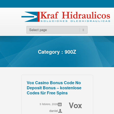
Category : 900Z
Vox Casino Bonus Code No
Deposit Bonus – kostenlose
Codes für Free Spins
Vox
5 febrero, 2026
daniel