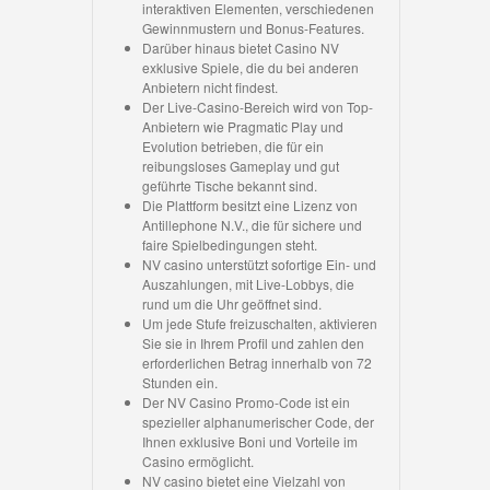
interaktiven Elementen, verschiedenen
Gewinnmustern und Bonus-Features.
Darüber hinaus bietet Casino NV
exklusive Spiele, die du bei anderen
Anbietern nicht findest.
Der Live-Casino-Bereich wird von Top-
Anbietern wie Pragmatic Play und
Evolution betrieben, die für ein
reibungsloses Gameplay und gut
geführte Tische bekannt sind.
Die Plattform besitzt eine Lizenz von
Antillephone N.V., die für sichere und
faire Spielbedingungen steht.
NV casino unterstützt sofortige Ein- und
Auszahlungen, mit Live-Lobbys, die
rund um die Uhr geöffnet sind.
Um jede Stufe freizuschalten, aktivieren
Sie sie in Ihrem Profil und zahlen den
erforderlichen Betrag innerhalb von 72
Stunden ein.
Der NV Casino Promo-Code ist ein
spezieller alphanumerischer Code, der
Ihnen exklusive Boni und Vorteile im
Casino ermöglicht.
NV casino bietet eine Vielzahl von