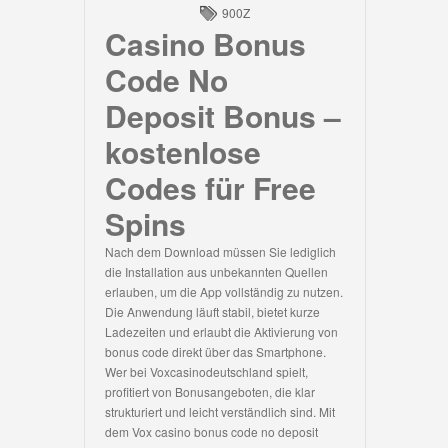
900Z
Casino Bonus
Code No
Deposit Bonus –
kostenlose
Codes für Free
Spins
Nach dem Download müssen Sie lediglich
die Installation aus unbekannten Quellen
erlauben, um die App vollständig zu nutzen.
Die Anwendung läuft stabil, bietet kurze
Ladezeiten und erlaubt die Aktivierung von
bonus code direkt über das Smartphone.
Wer bei Voxcasinodeutschland spielt,
profitiert von Bonusangeboten, die klar
strukturiert und leicht verständlich sind. Mit
dem Vox casino bonus code no deposit