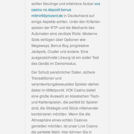
sollten Neulinge und erfahrene Nutzer
vox
casino no deposit bonus
mitmir90prozent.de
in Deutschland auf
einige Aspekte achten. Unter den Kriterien
spielen der RTP und die Mechanik des
Automaten eine zentrale Rolle. Moderne
Slots verfügen über Optionen wie
Megaways, Bonus Buy, progressive
Jackpots, Cluster und andere. Eine
ausgezeichnete Lösung ist ein erster Test
des Geräts im Demomodus.
Der Schutz persönlicher Daten, sichere
Transaktionen und
verantwortungsbewusstes Spielen stehen
dabei im Mittelpunkt. VOX Casino bietet
eine große Auswahl an klassischen Tisch-
und Kartenspielen, die perfekt für Spieler
sind, die Strategie und Glück miteinander
kombinieren möchten. Wenn Sie die
Atmosphäre eines echten Casinos
genießen möchten, ist unser Live Casino
die perfekte Wahl. Hier können Sie in