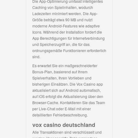
Die App-Optimierung umfasst intelligentes
Caching von Spielinhalten, wodurch
Ladezeiten minimiert werden. Die App-
Größe beträgt etwa 90 MB und nutzt
moderne Android-Features wie adaptive
Icons. Während der Installation fordert die
App Berechtigungen für Internetverbindung
und Speicherzugriff an, die für das
ordnungsgemäße Funktionieren erforderlich
sind.
Es erwartet Sie ein maßgeschneiderter
Bonus-Plan, basierend auf Ihrem
Spielverhalten, Ihren Vorlieben und
bisherigen Einsätzen. Die Vox Casino app
aktualisiert sich auf Android automatisch,
auf iOS erfolgt die Aktualisierung über den
Browser-Cache. Kontaktieren Sie das Team
per Live-Chat oder E-Mail mit einer
detaillierten Fehlerbeschreibung.
vox casino deutschland
Alle Transaktionen sind verschlüsselt und