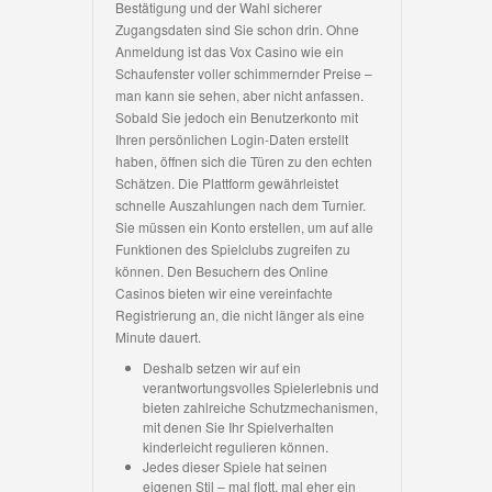
Bestätigung und der Wahl sicherer
Zugangsdaten sind Sie schon drin. Ohne
Anmeldung ist das Vox Casino wie ein
Schaufenster voller schimmernder Preise –
man kann sie sehen, aber nicht anfassen.
Sobald Sie jedoch ein Benutzerkonto mit
Ihren persönlichen Login-Daten erstellt
haben, öffnen sich die Türen zu den echten
Schätzen. Die Plattform gewährleistet
schnelle Auszahlungen nach dem Turnier.
Sie müssen ein Konto erstellen, um auf alle
Funktionen des Spielclubs zugreifen zu
können. Den Besuchern des Online
Casinos bieten wir eine vereinfachte
Registrierung an, die nicht länger als eine
Minute dauert.
Deshalb setzen wir auf ein
verantwortungsvolles Spielerlebnis und
bieten zahlreiche Schutzmechanismen,
mit denen Sie Ihr Spielverhalten
kinderleicht regulieren können.
Jedes dieser Spiele hat seinen
eigenen Stil – mal flott, mal eher ein