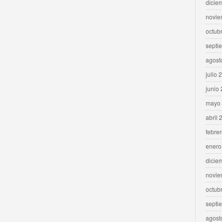
dicie
novie
octub
septi
agost
julio 
junio
mayo
abril 
febre
enero
dicie
novie
octub
septi
agost