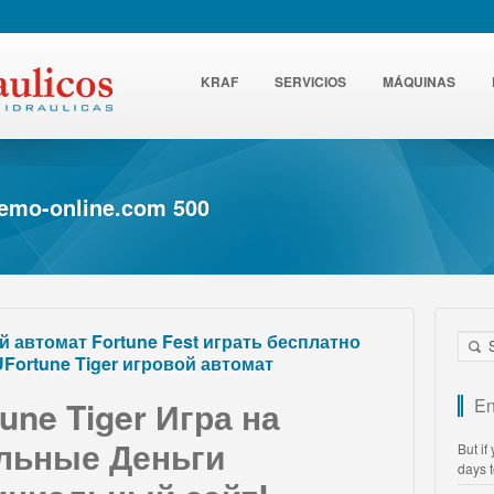
KRAF
SERVICIOS
MÁQUINAS
-demo-online.com 500
й автомат Fortune Fest играть бесплатно
Fortune Tiger игровой автомат
une Tiger Игра на
En
льные Деньги
But if
days 