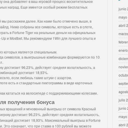
у она добавляет в ваш игровой процесс восхитительное
ьных наград. Еще имеется особый режим бесплатных
junio
mayo
ей мы расскажем далее. Как нами было отмечено выше, в
abril 
айлд. Ниже собраны все символы, которые есть в слоте,
грать в Fortune Tiger на реальные деньги на официальных
marzo
in-Up и Mostbet. Мы рекомендуем 1Win для лучшего опыта и
febre
enero
 из которых является специальным.
яда символов, а выигрышные комбинации формируются по 10
dicie
т.
novie
ку достигает 96,23%, действует средняя волатильность, а
омбинаций достигает 18,93%.
octub
весело, если любишь такие штуки с азартом.
лоте есть и стандартные пиктограммы в виде карточных
septi
agost
 как кататься на велосипеде с поддерживающими колесами.
julio 
ля получения бонуса
junio
ных вращений и мгновенный выигрыш от символа Красный
 игроку достигает 96,23%, действует средняя волатильность,
mayo
инаций достигает 18,93%. Максимальный выигрыш в Fortune
abril 
ки. Это означает, что при ставке в 100 рублей вы можете