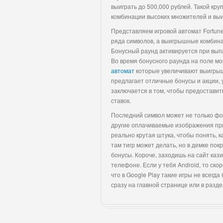
выиграть до 500,000 рублей. Такой кр
комбинации высоких множителей и вы
Представляем игровой автомат Fortune 
ряда символов, а выигрышные комбин
Бонусный раунд активируется при выпа
Во время бонусного раунда на поле м
автомат
которые увеличивают выигрыши
предлагает отличные бонусы и акции
заключается в том, чтобы предостави
ставок.
Последний символ может не только фо
другие оплачиваемые изображения пр
реально крутая штука, чтобы понять, к
там тигр может делать, но в демке пок
бонусы. Короче, заходишь на сайт кази
телефоне. Если у тебя Android, то ско
что в Google Play такие игры не всегд
сразу на главной странице или в раздел