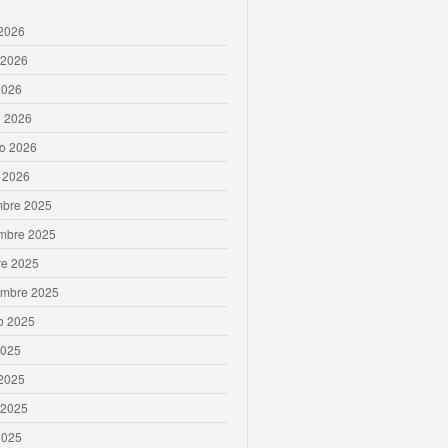
 2026
 2026
2026
 2026
ro 2026
 2026
mbre 2025
mbre 2025
re 2025
embre 2025
o 2025
2025
 2025
 2025
2025