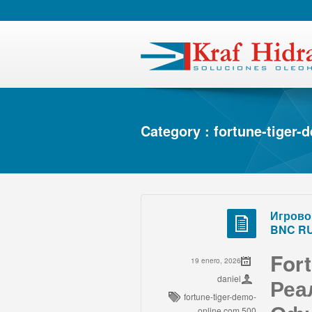
Category : fortune-tiger
Игрово
BNC RU
Fort
19 enero, 2026
daniel
Реа
fortune-tiger-demo-
online.com 500