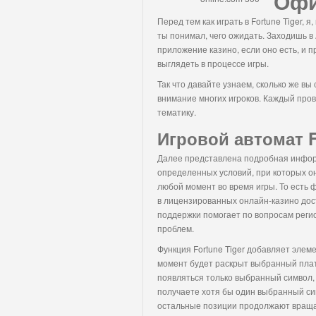
Офи
Перед тем как играть в Fortune Tiger, 
ты понимал, чего ожидать. Заходишь в 
приложение казино, если оно есть, и п
выглядеть в процессе игры.
Так что давайте узнаем, сколько же в
внимание многих игроков. Каждый про
тематику.
Игровой автомат 
Далее представлена подробная информ
определенных условий, при которых о
любой момент во время игры. То есть 
в лицензированных онлайн-казино дос
поддержки помогает по вопросам регис
проблем.
Функция Fortune Tiger добавляет эле
момент будет раскрыт выбранный пла
появляться только выбранный символ, 
получаете хотя бы один выбранный сим
остальные позиции продолжают вращат