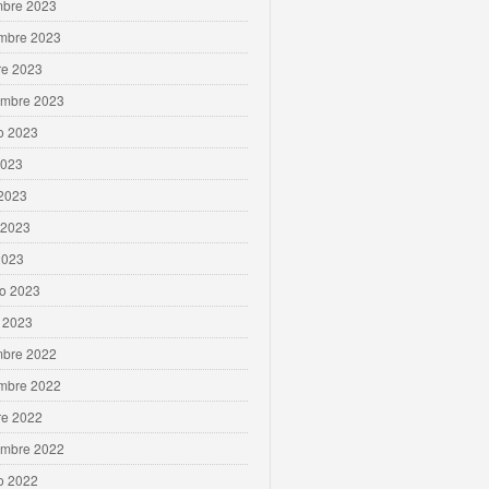
mbre 2023
mbre 2023
re 2023
embre 2023
o 2023
2023
 2023
 2023
2023
ro 2023
 2023
mbre 2022
mbre 2022
re 2022
embre 2022
o 2022