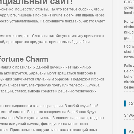
циальный сайт!
BHS B
gover
я, конечно, пошерстил отзывы. Так что вот тебе сборник, чтобы
local
App Store, пишешь в поиске «Fortune Tiger» или ищешь через
росто устанавливаешь. На скриншоте показано, как это будет
Konty
obsta
kilku
ы сможете выиграть. Слоты на китайскую тематику привлекают
grami
вайдер старается придумать оригинальный дизайн и
Pod w
sieć 
Fortune Charm
hazar
Falls
ация о правилах. У данной функции нет каких-либо
Beloh
на активируется. Барабаны могут вращаться повторно в
beher
функция запускается случайным образом. Поддержка игроков
direk
тупна через чат, электронную почту или телефон. Служба
besie
трации, ставок, вывода средств и решению технических
Co
мент неожиданности в ваши вращения. В любой случайный
тежный символ. Во время вращения на барабанах будут
Sr Wo
символы Wild и пустые места. Волнение нарастает, когда вы
вол или дикий символ, фиксируя их на месте, пока
ься. Приготовьтесь погрузиться в захватывающий опыт,
Ar