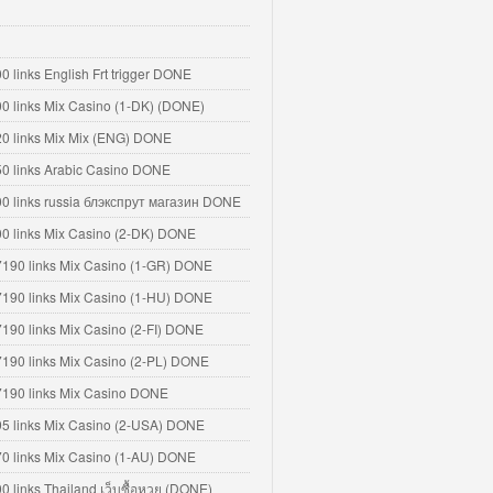
0 links English Frt trigger DONE
00 links Mix Casino (1-DK) (DONE)
20 links Mix Mix (ENG) DONE
50 links Arabic Casino DONE
00 links russia блэкспрут магазин DONE
00 links Mix Casino (2-DK) DONE
7190 links Mix Casino (1-GR) DONE
7190 links Mix Casino (1-HU) DONE
7190 links Mix Casino (2-FI) DONE
7190 links Mix Casino (2-PL) DONE
7190 links Mix Casino DONE
95 links Mix Casino (2-USA) DONE
70 links Mix Casino (1-AU) DONE
00 links Thailand เว็บซื้อหวย (DONE)