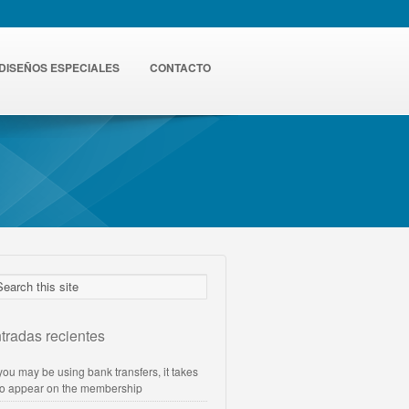
DISEÑOS ESPECIALES
CONTACTO
tradas recientes
 you may be using bank transfers, it takes
to appear on the membership