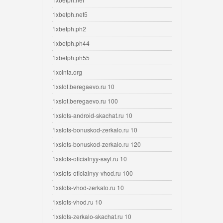
1xbetph.net5
1xbetph.ph2
1xbetph.ph44
1xbetph.ph55
1xcinta.org
1xslot.beregaevo.ru 10
1xslot.beregaevo.ru 100
1xslots-android-skachat.ru 10
1xslots-bonuskod-zerkalo.ru 10
1xslots-bonuskod-zerkalo.ru 120
1xslots-oficialnyy-sayt.ru 10
1xslots-oficialnyy-vhod.ru 100
1xslots-vhod-zerkalo.ru 10
1xslots-vhod.ru 10
1xslots-zerkalo-skachat.ru 10