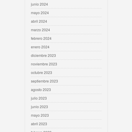
junio 2024
mayo 2024
abril 2024
marzo 2024
febrero 2024
enero 2024
diciembre 2023
noviembre 2023
octubre 2023
septiembre 2023
agosto 2023
julio 2023
junio 2023
mayo 2023
abril 2023