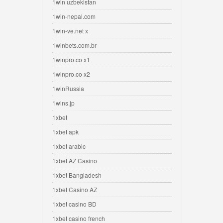
1win uzbekistan
1win-nepal.com
1win-ve.net x
1winbets.com.br
1winpro.co x1
1winpro.co x2
1winRussia
1wins.jp
1xbet
1xbet apk
1xbet arabic
1xbet AZ Casino
1xbet Bangladesh
1xbet Casino AZ
1xbet casino BD
1xbet casino french