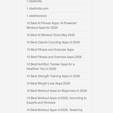
1-xbetindia
1-xbetindia.com
1-xbetmorocco
10 Best AI Fitness Apps: AI-Powered
Workout Apps for 2026
10 Best AI Workout Tools May 2026
10 Best Calorie Counting Apps of 2026
10 Best Fitness and Exercise Apps
10 Best Fitness and Exercise Apps 2026
10 Best Nutrition Tracker Apps for a
Healthier You in 2026
10 Best Strength Training Apps in 2026
10 Best Weight Loss Apps 2026
10 Best Workout Apps for Beginners in 2026
10 Best Workout Apps of 2026, According to
Experts and Reviews
10 Best Workout Apps of 2026, Tested by