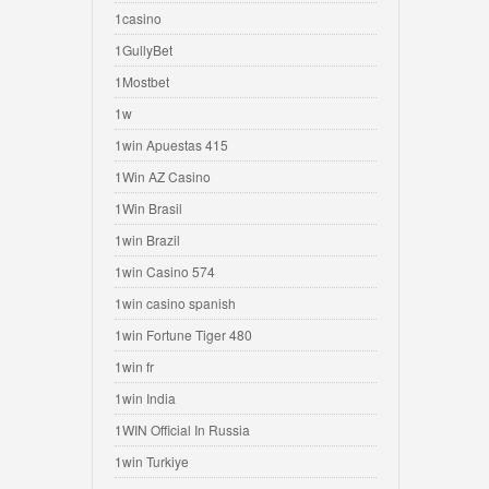
1casino
1GullyBet
1Mostbet
1w
1win Apuestas 415
1Win AZ Casino
1Win Brasil
1win Brazil
1win Casino 574
1win casino spanish
1win Fortune Tiger 480
1win fr
1win India
1WIN Official In Russia
1win Turkiye