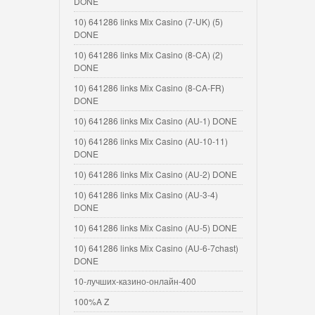
DONE
10) 641286 links Mix Casino (7-UK) (5)
DONE
10) 641286 links Mix Casino (8-CA) (2)
DONE
10) 641286 links Mix Casino (8-CA-FR)
DONE
10) 641286 links Mix Casino (AU-1) DONE
10) 641286 links Mix Casino (AU-10-11)
DONE
10) 641286 links Mix Casino (AU-2) DONE
10) 641286 links Mix Casino (AU-3-4)
DONE
10) 641286 links Mix Casino (AU-5) DONE
10) 641286 links Mix Casino (AU-6-7chast)
DONE
10-лучших-казино-онлайн-400
100%A Z