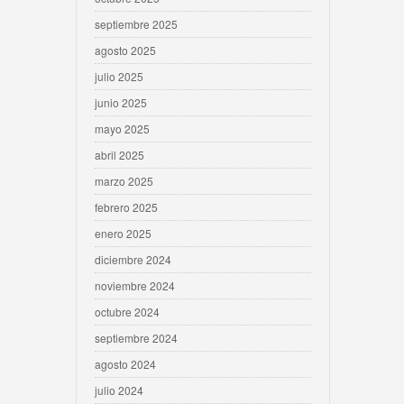
septiembre 2025
agosto 2025
julio 2025
junio 2025
mayo 2025
abril 2025
marzo 2025
febrero 2025
enero 2025
diciembre 2024
noviembre 2024
octubre 2024
septiembre 2024
agosto 2024
julio 2024