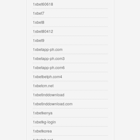
1xbet60618
1xbet7
1xbet8
1xbet80412
1xbet9
1xbetapp-ph.com
1xbetapp-ph.com3
1xbetapp-ph.com6
1xbetbetph.com4
1xbetcm.net
1xbetinddownload
1xbetinddownload.com
1xbetkenya
1xbetkg-login
1xbetkorea
1xbetph.net