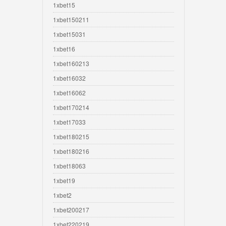
1xbet15
1xbet150211
1xbet15031
1xbet16
1xbet160213
1xbet16032
1xbet16062
1xbet170214
1xbet17033
1xbet180215
1xbet180216
1xbet18063
1xbet19
1xbet2
1xbet200217
1xbet220219