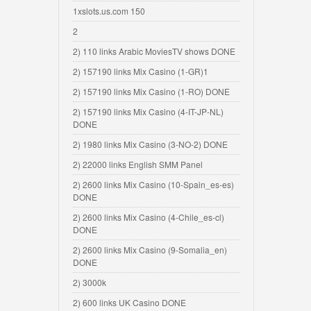
1xslots.us.com 150
2
2) 110 links Arabic MoviesTV shows DONE
2) 157190 links Mix Casino (1-GR)1
2) 157190 links Mix Casino (1-RO) DONE
2) 157190 links Mix Casino (4-IT-JP-NL)
DONE
2) 1980 links Mix Casino (3-NO-2) DONE
2) 22000 links English SMM Panel
2) 2600 links Mix Casino (10-Spain_es-es)
DONE
2) 2600 links Mix Casino (4-Chile_es-cl)
DONE
2) 2600 links Mix Casino (9-Somalia_en)
DONE
2) 3000k
2) 600 links UK Casino DONE