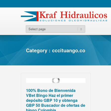
Category : cccituango.co
100% Bono de Bienvenida
VBet Bingo Haz el primer
depósito GBP 10 y obtenga
GBP 50 Buscador de ofertas de
bingo Colombia