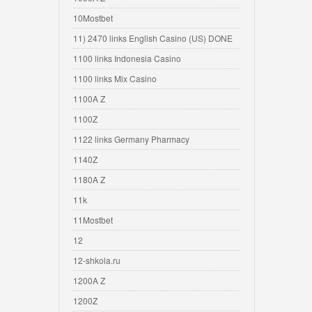
10Mostbet
11) 2470 links English Casino (US) DONE
1100 links Indonesia Casino
1100 links Mix Casino
1100A Z
1100Z
1122 links Germany Pharmacy
1140Z
1180A Z
11k
11Mostbet
12
12-shkola.ru
1200A Z
1200Z