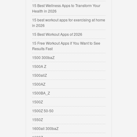
15 Best Wellness Apps to Transform Your
Health in 2026
15 best workout apps for exercising at home
in 2026
15 Best Workout Apps of 2026
15 Free Workout Apps if You Want to See
Results Fast
1500 300baZ
1500A Z
1500allZ
1500AZ
1500BA_Z
1500Z
1500Z 50-50
1550Z
1600all 300baZ