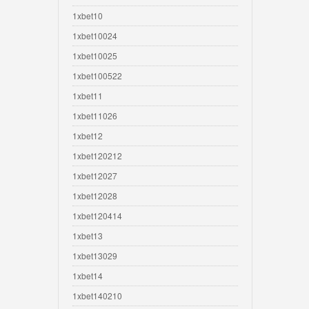
1xbet10
1xbet10024
1xbet10025
1xbet100522
1xbet11
1xbet11026
1xbet12
1xbet120212
1xbet12027
1xbet12028
1xbet120414
1xbet13
1xbet13029
1xbet14
1xbet140210