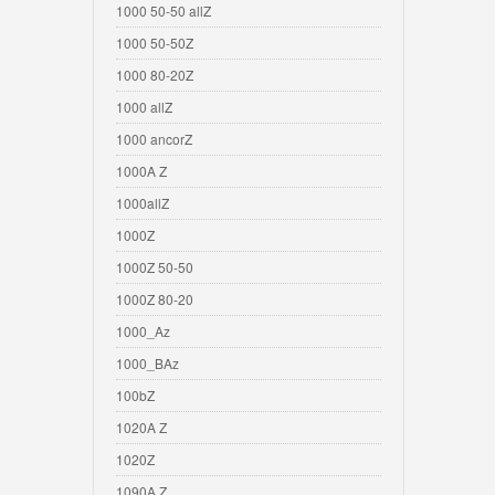
1000 50-50 allZ
1000 50-50Z
1000 80-20Z
1000 allZ
1000 ancorZ
1000A Z
1000allZ
1000Z
1000Z 50-50
1000Z 80-20
1000_Az
1000_BAz
100bZ
1020A Z
1020Z
1090A Z