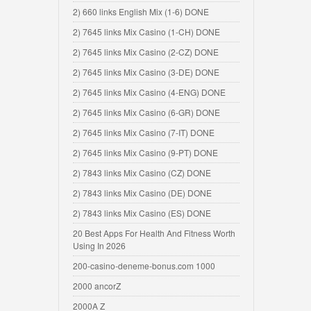
2) 660 links English Mix (1-6) DONE
2) 7645 links Mix Casino (1-CH) DONE
2) 7645 links Mix Casino (2-CZ) DONE
2) 7645 links Mix Casino (3-DE) DONE
2) 7645 links Mix Casino (4-ENG) DONE
2) 7645 links Mix Casino (6-GR) DONE
2) 7645 links Mix Casino (7-IT) DONE
2) 7645 links Mix Casino (9-PT) DONE
2) 7843 links Mix Casino (CZ) DONE
2) 7843 links Mix Casino (DE) DONE
2) 7843 links Mix Casino (ES) DONE
20 Best Apps For Health And Fitness Worth
Using In 2026
200-casino-deneme-bonus.com 1000
2000 ancorZ
2000A Z