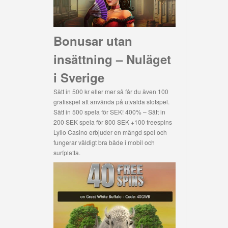
Bonusar utan
insättning – Nuläget
i Sverige
Sätt in 500 kr eller mer så får du även 100
gratisspel att använda på utvalda slotspel.
Sätt in 500 spela för SEK! 400% – Sätt in
200 SEK spela för 800 SEK +100 freespins
Lyllo Casino erbjuder en mängd spel och
fungerar väldigt bra både i mobil och
surfplatta.