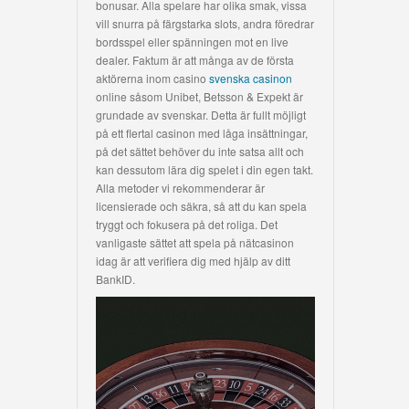
bonusar. Alla spelare har olika smak, vissa
vill snurra på färgstarka slots, andra föredrar
bordsspel eller spänningen mot en live
dealer. Faktum är att många av de första
aktörerna inom casino
svenska casinon
online såsom Unibet, Betsson & Expekt är
grundade av svenskar. Detta är fullt möjligt
på ett flertal casinon med låga insättningar,
på det sättet behöver du inte satsa allt och
kan dessutom lära dig spelet i din egen takt.
Alla metoder vi rekommenderar är
licensierade och säkra, så att du kan spela
tryggt och fokusera på det roliga. Det
vanligaste sättet att spela på nätcasinon
idag är att verifiera dig med hjälp av ditt
BankID.