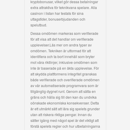
kryptobonusar, vilket gör dessa betalningar
extra attraktiva för teknikvana spelare. Alla
casinon i listan har testats för sina
uttagstider, bonuserbjudanden och
spelutbud.
Dessa omdömen markeras som verifierade
för att visa att det handlar om verifierade
upplevelser.Läs mer om andra typer av
omdömen. Tekniken är utformad för att
identifiera och ta bort innehåll som bryter
mot våra riktlinjer, inklusive omdömen som
inte är baserade på en äkta upplevelse. För
att skydda plattformens integritet granskas
både verifierade och overifierade omdömen
av vår automatiserade programvara som är
tillgänglig dygnet runt. Genom att sätta en
gräns och hålla sig till den kan du undvika
oönskade ekonomiska konsekvenser. Detta
är ett utmärkt sätt att lära sig spelets grunder
utan att riskera riktiga pengar. Innan du
sätter igång med något spel är det viktigt att
förstå spelets regler och hur utbetalningarna