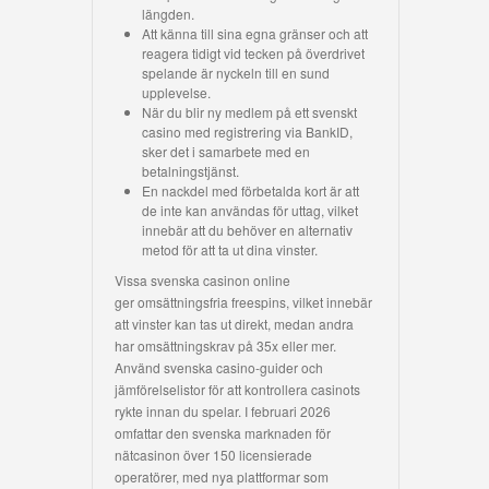
längden.
Att känna till sina egna gränser och att
reagera tidigt vid tecken på överdrivet
spelande är nyckeln till en sund
upplevelse.
När du blir ny medlem på ett svenskt
casino med registrering via BankID,
sker det i samarbete med en
betalningstjänst.
En nackdel med förbetalda kort är att
de inte kan användas för uttag, vilket
innebär att du behöver en alternativ
metod för att ta ut dina vinster.
Vissa svenska casinon online
ger omsättningsfria freespins, vilket innebär
att vinster kan tas ut direkt, medan andra
har omsättningskrav på 35x eller mer.
Använd svenska casino-guider och
jämförelselistor för att kontrollera casinots
rykte innan du spelar. I februari 2026
omfattar den svenska marknaden för
nätcasinon över 150 licensierade
operatörer, med nya plattformar som