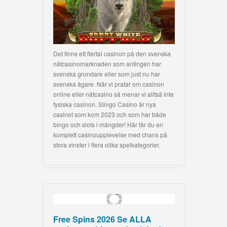
Det finns ett flertal casinon på den svenska
nätcasinomarknaden som antingen har
svenska grundare eller som just nu har
svenska ägare. När vi pratar om casinon
online eller nätcasino så menar vi alltså inte
fysiska casinon. Slingo Casino är nya
casinot som kom 2023 och som har både
bingo och slots i mängder! Här får du en
komplett casinoupplevelse med chans på
stora vinster i flera olika spelkategorier.
Free Spins 2026 Se ALLA