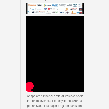
För spelaren innebär detta att valet att spela
utanför det svenska licenssystemet sker på
eget ansvar. Flera sajter erbjuder särskilda