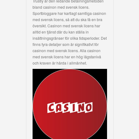
Trustly är den ledande betalningsmetoden
bland casinon med svensk licens.
Sportbloggare har kartlagt samtliga casinon
med svensk licens, så att du ska få en bra
översikt. Casinon med svensk licens har
alltid en tjänst där du kan ställa in
insättningsgränser för olika tidsperioder. Det
finns fyra detaljer som är signifikativt för
casinon med svensk licens. Alla casinon
med svensk licens har en hög lägstanivå
och kraven är hårda i allmänhet.