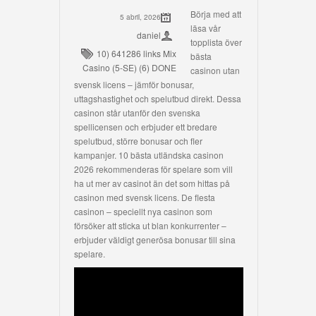
Börja med att
5 abril, 2026
läsa vår
daniel
topplista över
10) 641286 links Mix
bästa
Casino (5-SE) (6) DONE
casinon utan
svensk licens – jämför bonusar,
uttagshastighet och spelutbud direkt. Dessa
casinon står utanför den svenska
spellicensen och erbjuder ett bredare
spelutbud, större bonusar och fler
kampanjer. 10 bästa utländska casinon
2026 rekommenderas för spelare som vill
ha ut mer av casinot än det som hittas på
casinon med svensk licens. De flesta
casinon – speciellt nya casinon som
försöker att sticka ut blan konkurrenter –
erbjuder väldigt generösa bonusar till sina
spelare.