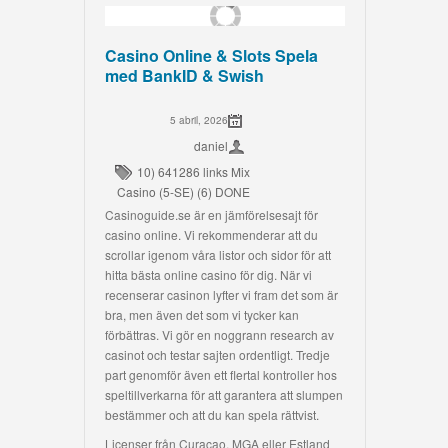
Casino Online & Slots Spela
med BankID & Swish
5 abril, 2026
daniel
10) 641286 links Mix
Casino (5-SE) (6) DONE
Casinoguide.se är en jämförelsesajt för
casino online. Vi rekommenderar att du
scrollar igenom våra listor och sidor för att
hitta bästa online casino för dig. När vi
recenserar casinon lyfter vi fram det som är
bra, men även det som vi tycker kan
förbättras. Vi gör en noggrann research av
casinot och testar sajten ordentligt. Tredje
part genomför även ett flertal kontroller hos
speltillverkarna för att garantera att slumpen
bestämmer och att du kan spela rättvist.
Licenser från Curacao, MGA eller Estland