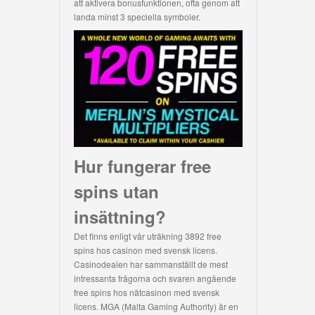
att aktivera bonusfunktionen, ofta genom att
landa minst 3 speciella symboler.
Hur fungerar free
spins utan
insättning?
Det finns enligt vår uträkning 3892 free
spins hos casinon med svensk licens.
Casinodealen har sammanställt de mest
intressanta frågorna och svaren angående
free spins hos nätcasinon med svensk
licens. MGA (Malta Gaming Authority) är en