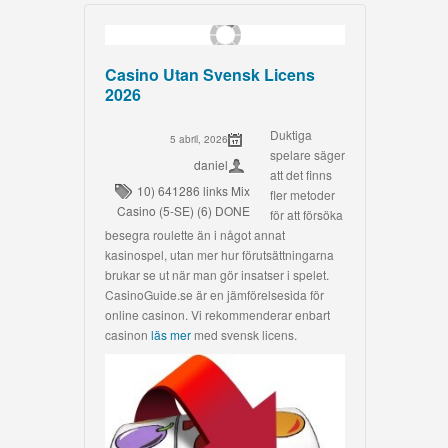
Casino Utan Svensk Licens
2026
Duktiga
5 abril, 2026
spelare säger
daniel
att det finns
10) 641286 links Mix
fler metoder
Casino (5-SE) (6) DONE
för att försöka
besegra roulette än i något annat
kasinospel, utan mer hur förutsättningarna
brukar se ut när man gör insatser i spelet.
CasinoGuide.se är en jämförelsesida för
online casinon. Vi rekommenderar enbart
casinon
läs mer
med svensk licens.