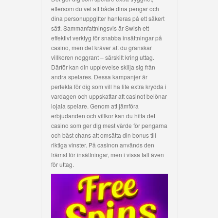
eftersom du vet att både dina pengar och
dina personuppgifter hanteras på ett säkert
sätt. Sammanfattningsvis är Swish ett
effektivt verktyg för snabba insättningar på
casino, men det kräver att du granskar
villkoren noggrant – särskilt kring uttag.
Därför kan din upplevelse skilja sig från
andra spelares. Dessa kampanjer är
perfekta för dig som vill ha lite extra krydda i
vardagen och uppskattar att casinot belönar
lojala spelare. Genom att jämföra
erbjudanden och villkor kan du hitta det
casino som ger dig mest värde för pengarna
och bäst chans att omsätta din bonus till
riktiga vinster. På casinon används den
främst för insättningar, men i vissa fall även
för uttag.