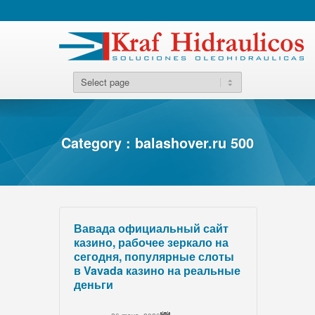
Category : balashover.ru 500
Вавада официальный сайт
казино, рабочее зеркало на
сегодня, популярные слоты
в Vavada казино на реальные
деньги