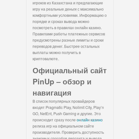
игроков из Казахстана и предлагающие
игру на реальные деньги с максимально
комфортными условиями. Информацию о
порядке и сроках вывода можно
посмотреть в правилах онлайн казино.
Правилами работы платежных сервисов
предусмотрены разные лимиты и сроки
переводов денег. Быстрее остальных
выплаты можно получить в
криптовалюте.
Официальный сайт
PinUp – обзор и
навигация
В список популярных провайдеров
входят Pragmatic Play, Nolimit City, Play’n
GO, NetEnt, Push Gaming и другие. Это
происходит сразу после
онлайн казино
релиза игр на официальном сайте
производителя. Проверить доступность
знакомых способов депозита и вывода