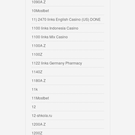
1090A Z
10Mostbet
11) 2470 links English Casino (US) DONE
1100 links Indonesia Casino
1100 links Mix Casino
1100A Z
1100Z
1122 links Germany Pharmacy
1140Z
1180A Z
11k
11Mostbet
12
12-shkola.ru
1200A Z
1200Z