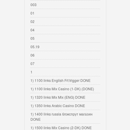
003
01
02
04
05
05.19
06
07
1
1) 1100 links English Frt trigger DONE
1) 1100 links Mix Casino (1-DK) (DONE)
1) 1320 links Mix Mix (ENG) DONE
1) 1350 links Arabic Casino DONE
1) 1400 links russia блэкспрут магазин
DONE
1) 1500 links Mix Casino (2-DK) DONE