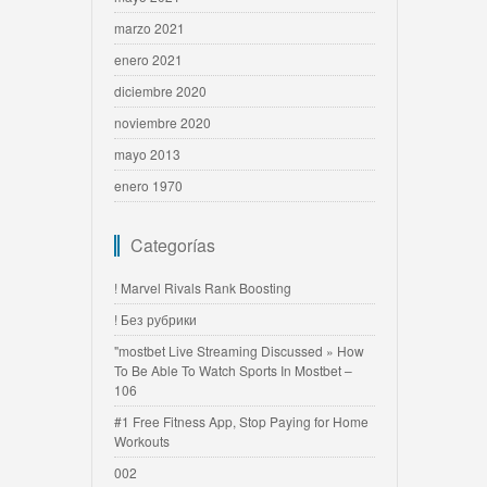
marzo 2021
enero 2021
diciembre 2020
noviembre 2020
mayo 2013
enero 1970
Categorías
! Marvel Rivals Rank Boosting
! Без рубрики
"mostbet Live Streaming Discussed » How
To Be Able To Watch Sports In Mostbet –
106
#1 Free Fitness App, Stop Paying for Home
Workouts
002