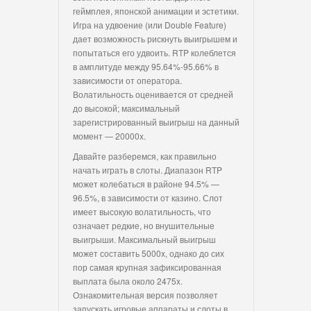
геймплея, японской анимации и эстетики.
Игра на удвоение (или Double Feature)
дает возможность рискнуть выигрышем и
попытаться его удвоить. RTP колеблется
в амплитуде между 95.64%-95.66% в
зависимости от оператора.
Волатильность оценивается от средней
до высокой; максимальный
зарегистрированный выигрыш на данный
момент — 20000x.
Давайте разберемся, как правильно
начать играть в слоты. Диапазон RTP
может колебаться в районе 94.5% —
96.5%, в зависимости от казино. Слот
имеет высокую волатильность, что
означает редкие, но внушительные
выигрыши. Максимальный выигрыш
может составить 5000x, однако до сих
пор самая крупная зафиксированная
выплата была около 2475x.
Ознакомительная версия позволяет
запускать игровые аппараты и слоты в