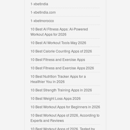
1-xbetindia
1-xbetindia.com
1-xbetmorocco
10 Best AI Fitness Apps: AI-Powered
Workout Apps for 2026
10 Best AI Workout Tools May 2026
10 Best Calorie Counting Apps of 2026
10 Best Fitness and Exercise Apps
10 Best Fitness and Exercise Apps 2026
10 Best Nutrition Tracker Apps for a
Healthier You in 2026
10 Best Strength Training Apps in 2026
10 Best Weight Loss Apps 2026
10 Best Workout Apps for Beginners in 2026
10 Best Workout Apps of 2026, According to
Experts and Reviews
10 Best Workout Apps of 2026, Tested by