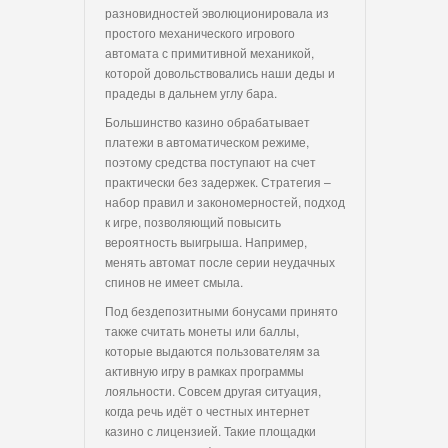
разновидностей эволюционировала из
простого механического игрового
автомата с примитивной механикой,
которой довольствовались наши деды и
прадеды в дальнем углу бара.
Большинство казино обрабатывает
платежи в автоматическом режиме,
поэтому средства поступают на счет
практически без задержек. Стратегия –
набор правил и закономерностей, подход
к игре, позволяющий повысить
вероятность выигрыша. Например,
менять автомат после серии неудачных
спинов не имеет смыла.
Под бездепозитными бонусами принято
также считать монеты или баллы,
которые выдаются пользователям за
активную игру в рамках программы
лояльности. Совсем другая ситуация,
когда речь идёт о честных интернет
казино с лицензией. Такие площадки