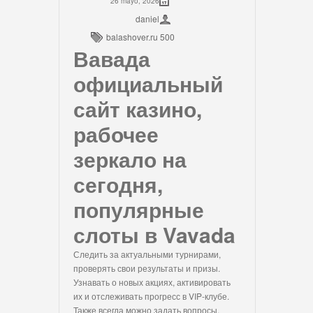
26 mayo, 2026
daniel
balashover.ru 500
Вавада
официальный
сайт казино,
рабочее
зеркало на
сегодня,
популярные
слоты в Vavada
Следить за актуальными турнирами,
проверять свои результаты и призы.
Узнавать о новых акциях, активировать
их и отслеживать прогресс в VIP-клубе.
Также всегда можно задать вопросы,