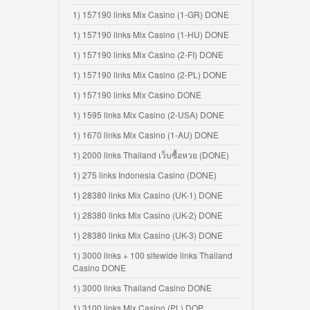
1) 157190 links Mix Casino (1-GR) DONE
1) 157190 links Mix Casino (1-HU) DONE
1) 157190 links Mix Casino (2-FI) DONE
1) 157190 links Mix Casino (2-PL) DONE
1) 157190 links Mix Casino DONE
1) 1595 links Mix Casino (2-USA) DONE
1) 1670 links Mix Casino (1-AU) DONE
1) 2000 links Thailand เว็บซื้อหวย (DONE)
1) 275 links Indonesia Casino (DONE)
1) 28380 links Mix Casino (UK-1) DONE
1) 28380 links Mix Casino (UK-2) DONE
1) 28380 links Mix Casino (UK-3) DONE
1) 3000 links + 100 sitewide links Thailand
Casino DONE
1) 3000 links Thailand Casino DONE
1) 3100 links Mix Casino (PL) DOP