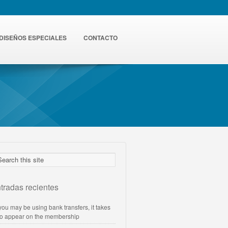
DISEÑOS ESPECIALES
CONTACTO
tradas recientes
 you may be using bank transfers, it takes
to appear on the membership