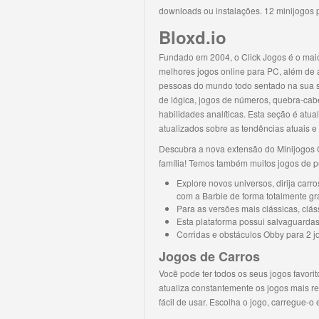
downloads ou instalações. 12 minijogos 
Bloxd.io
Fundado em 2004, o Click Jogos é o maior 
melhores jogos online para PC, além de alt
pessoas do mundo todo sentado na sua sa
de lógica, jogos de números, quebra-cab
habilidades analíticas. Esta seção é atu
atualizados sobre as tendências atuais e
Descubra a nova extensão do Minijogos C
família! Temos também muitos jogos de 
Explore novos universos, dirija carro
com a Barbie de forma totalmente gra
Para as versões mais clássicas, cláss
Esta plataforma possui salvaguardas
Corridas e obstáculos Obby para 2
Jogos de Carros
Você pode ter todos os seus jogos favor
atualiza constantemente os jogos mais r
fácil de usar. Escolha o jogo, carregue-o