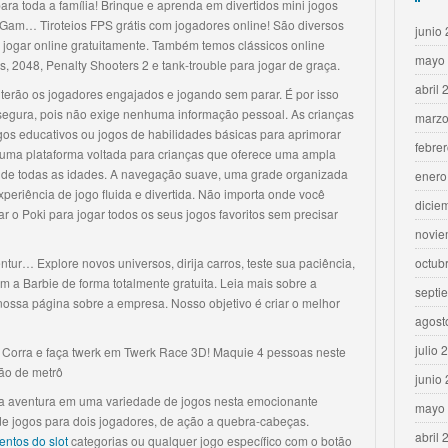
ara toda a família! Brinque e aprenda em divertidos mini jogos
 Gam… Tiroteios FPS grátis com jogadores online! São diversos
junio
 jogar online gratuitamente. Também temos clássicos online
mayo
2048, Penalty Shooters 2 e tank-trouble para jogar de graça.
abril 
terão os jogadores engajados e jogando sem parar. É por isso
 segura, pois não exige nenhuma informação pessoal. As crianças
marzo
os educativos ou jogos de habilidades básicas para aprimorar
febre
É uma plataforma voltada para crianças que oferece uma ampla
de todas as idades. A navegação suave, uma grade organizada
enero
xperiência de jogo fluida e divertida. Não importa onde você
dicie
ar o Poki para jogar todos os seus jogos favoritos sem precisar
novie
tur… Explore novos universos, dirija carros, teste sua paciência,
octub
m a Barbie de forma totalmente gratuita. Leia mais sobre a
septi
ossa página sobre a empresa. Nosso objetivo é criar o melhor
agost
julio 
Corra e faça twerk em Twerk Race 3D! Maquie 4 pessoas neste
ção de metrô
junio
a aventura em uma variedade de jogos nesta emocionante
mayo
e jogos para dois jogadores, de ação a quebra-cabeças.
abril 
ntos do slot
categorias ou qualquer jogo específico com o botão