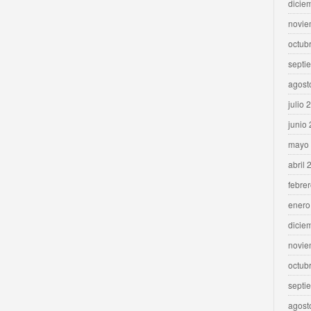
dicie
novie
octub
septi
agost
julio 
junio
mayo
abril 
febre
enero
dicie
novie
octub
septi
agost