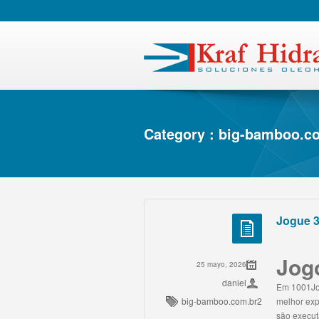
Category : big-bamboo.c
Jogue 3
Jogo
25 mayo, 2026
daniel
Em 1001Jog
big-bamboo.com.br2
melhor exp
são execut