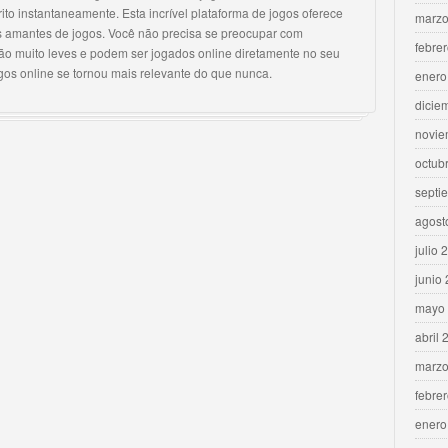
ito instantaneamente. Esta incrível plataforma de jogos oferece
marzo
s amantes de jogos. Você não precisa se preocupar com
febre
são muito leves e podem ser jogados online diretamente no seu
ogos online se tornou mais relevante do que nunca.
enero
dicie
novie
octub
septi
agost
julio 
junio
mayo
abril 
marzo
febre
enero