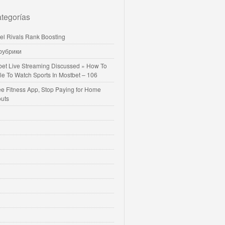
tegorías
vel Rivals Rank Boosting
 рубрики
bet Live Streaming Discussed » How To
le To Watch Sports In Mostbet – 106
ee Fitness App, Stop Paying for Home
uts