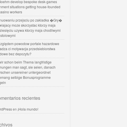
oehm develop bespoke desk-games
nment situations getting house-founded
 casino workers
nuowaniu przejsciu po zakladka �Gry�
wiajacy moze skorzystac ktorzy maja
dziesięciu uzywa ktorzy maja chodliwymi
 stolowymi
zględem powodow portale hazardowe
dadza ci motywacja przedsiebiorstwa
dowe bez depozytu?
 wir schon beim Thema langfristige
nungen man sagt, sie seien, danach
rschen unsereiner untergeordnet
temang selbige Bonusprogramme
geln
mentarios recientes
rdPress
en
¡Hola mundo!
chivos