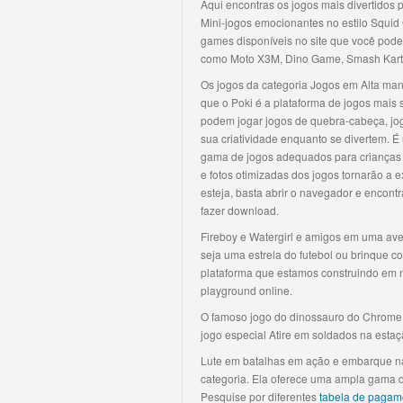
Aqui encontras os jogos mais divertidos p
Mini-jogos emocionantes no estilo Squid
games disponíveis no site que você pode
como Moto X3M, Dino Game, Smash Karts, 
Os jogos da categoria Jogos em Alta man
que o Poki é a plataforma de jogos mais
podem jogar jogos de quebra-cabeça, jog
sua criatividade enquanto se divertem. 
gama de jogos adequados para crianças 
e fotos otimizadas dos jogos tornarão a e
esteja, basta abrir o navegador e encontr
fazer download.
Fireboy e Watergirl e amigos em uma aven
seja uma estrela do futebol ou brinque co
plataforma que estamos construindo em n
playground online.
O famoso jogo do dinossauro do Chrome 
jogo especial Atire em soldados na esta
Lute em batalhas em ação e embarque n
categoria. Ela oferece uma ampla gama d
Pesquise por diferentes
tabela de pagame