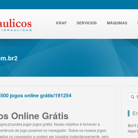
KRAF
SERVICIOS
MÁQUINAS
om.br2
500 jogos online grátis!191254
s Online Grátis
En
os.pt podes jogar jogos grátis. Nosso objetivo é fornecer a
But if
eriência de jogo possível no navegador. Todos os nossos jogos
days 
ados no navegador e podem ser jogados instantaneamente, sem