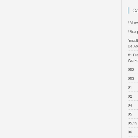
Ca
! Mar
! Без
"most
Be Ab
#1 Fr
Worko
002
003
01
02
04
05
05.19
06