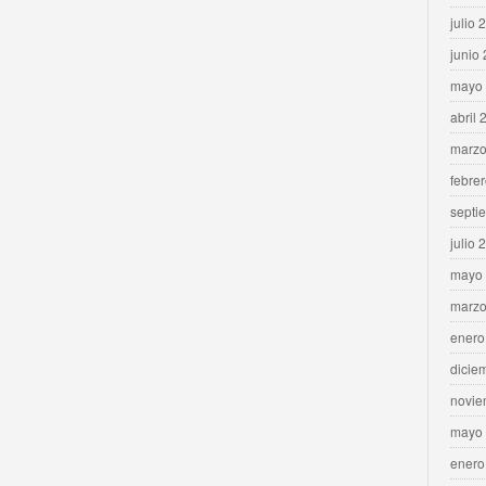
julio 
junio
mayo
abril 
marzo
febre
septi
julio 
mayo
marzo
enero
dicie
novie
mayo
enero