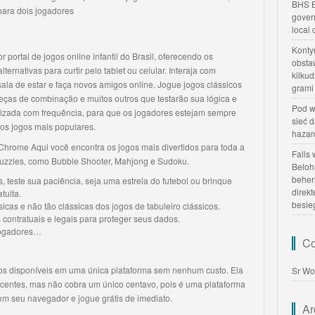
BHS B
para dois jogadores
gover
local
Konty
portal de jogos online infantil do Brasil, oferecendo os
obsta
ernativas para curtir pelo tablet ou celular. Interaja com
kilku
la de estar e faça novos amigos online. Jogue jogos clássicos
grami
eças de combinação e muitos outros que testarão sua lógica e
Pod w
alizada com frequência, para que os jogadores estejam sempre
sieć 
 os jogos mais populares.
hazar
hrome Aqui você encontra os jogos mais divertidos para toda a
Falls
puzzles, como Bubble Shooter, Mahjong e Sudoku.
Beloh
beher
s, teste sua paciência, seja uma estrela do futebol ou brinque
direk
tuita.
besie
icas e não tão clássicas dos jogos de tabuleiro clássicos.
 contratuais e legais para proteger seus dados.
 jogadores…
Co
itos disponíveis em uma única plataforma sem nenhum custo. Ela
Sr Wo
ecentes, mas não cobra um único centavo, pois é uma plataforma
 em seu navegador e jogue grátis de imediato.
Ar