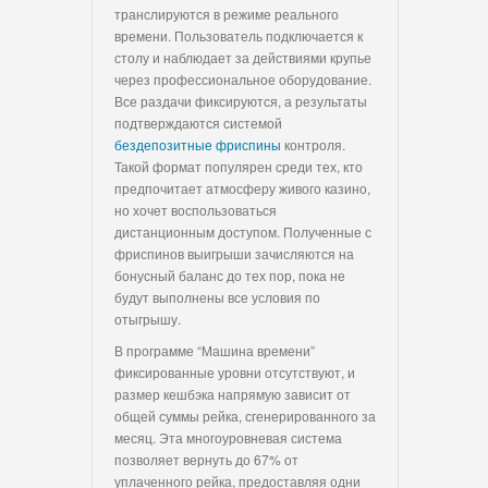
транслируются в режиме реального
времени. Пользователь подключается к
столу и наблюдает за действиями крупье
через профессиональное оборудование.
Все раздачи фиксируются, а результаты
подтверждаются системой
бездепозитные фриспины
контроля.
Такой формат популярен среди тех, кто
предпочитает атмосферу живого казино,
но хочет воспользоваться
дистанционным доступом. Полученные с
фриспинов выигрыши зачисляются на
бонусный баланс до тех пор, пока не
будут выполнены все условия по
отыгрышу.
В программе “Машина времени”
фиксированные уровни отсутствуют, и
размер кешбэка напрямую зависит от
общей суммы рейка, сгенерированного за
месяц. Эта многоуровневая система
позволяет вернуть до 67% от
уплаченного рейка, предоставляя одни