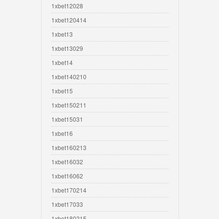
1xbet12028
1xbet120414
1xbet13
1xbet13029
1xbet14
1xbet140210
1xbet15
1xbet150211
1xbet15031
1xbet16
1xbet160213
1xbet16032
1xbet16062
1xbet170214
1xbet17033
1xbet180215