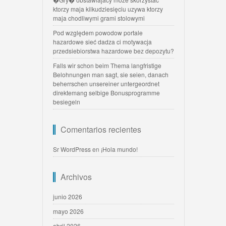
ktorzy maja kilkudziesięciu uzywa ktorzy
maja chodliwymi grami stolowymi
Pod względem powodow portale
hazardowe sieć dadza ci motywacja
przedsiebiorstwa hazardowe bez depozytu?
Falls wir schon beim Thema langfristige
Belohnungen man sagt, sie seien, danach
beherrschen unsereiner untergeordnet
direktemang selbige Bonusprogramme
besiegeln
Comentarios recientes
Sr WordPress
en
¡Hola mundo!
Archivos
junio 2026
mayo 2026
abril 2026