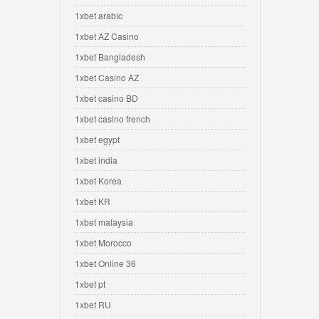
1xbet arabic
1xbet AZ Casino
1xbet Bangladesh
1xbet Casino AZ
1xbet casino BD
1xbet casino french
1xbet egypt
1xbet india
1xbet Korea
1xbet KR
1xbet malaysia
1xbet Morocco
1xbet Online 36
1xbet pt
1xbet RU