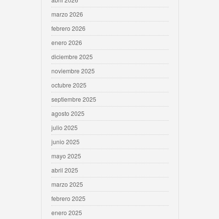
marzo 2026
febrero 2026
enero 2026
diciembre 2025
noviembre 2025
octubre 2025
septiembre 2025
agosto 2025
julio 2025
junio 2025
mayo 2025
abril 2025
marzo 2025
febrero 2025
enero 2025