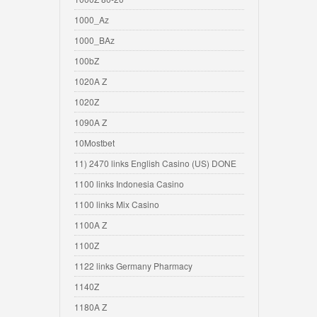
1000_Az
1000_BAz
100bZ
1020A Z
1020Z
1090A Z
10Mostbet
11) 2470 links English Casino (US) DONE
1100 links Indonesia Casino
1100 links Mix Casino
1100A Z
1100Z
1122 links Germany Pharmacy
1140Z
1180A Z