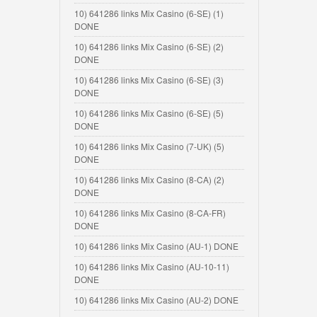
10) 641286 links Mix Casino (6-SE) (1)
DONE
10) 641286 links Mix Casino (6-SE) (2)
DONE
10) 641286 links Mix Casino (6-SE) (3)
DONE
10) 641286 links Mix Casino (6-SE) (5)
DONE
10) 641286 links Mix Casino (7-UK) (5)
DONE
10) 641286 links Mix Casino (8-CA) (2)
DONE
10) 641286 links Mix Casino (8-CA-FR)
DONE
10) 641286 links Mix Casino (AU-1) DONE
10) 641286 links Mix Casino (AU-10-11)
DONE
10) 641286 links Mix Casino (AU-2) DONE