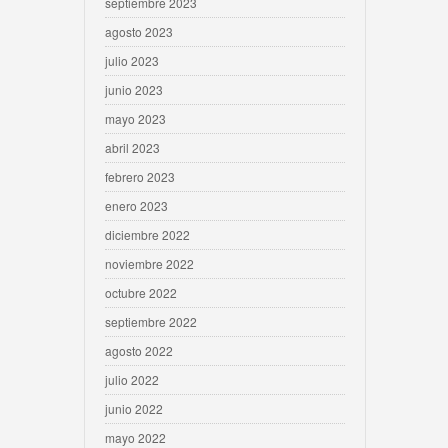
septiembre 2023
agosto 2023
julio 2023
junio 2023
mayo 2023
abril 2023
febrero 2023
enero 2023
diciembre 2022
noviembre 2022
octubre 2022
septiembre 2022
agosto 2022
julio 2022
junio 2022
mayo 2022