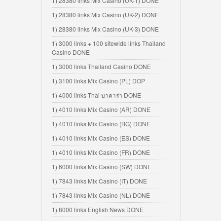
1) 28380 links Mix Casino (UK-1) DONE
1) 28380 links Mix Casino (UK-2) DONE
1) 28380 links Mix Casino (UK-3) DONE
1) 3000 links + 100 sitewide links Thailand
Casino DONE
1) 3000 links Thailand Casino DONE
1) 3100 links Mix Casino (PL) DOP
1) 4000 links Thai บาคาร่า DONE
1) 4010 links Mix Casino (AR) DONE
1) 4010 links Mix Casino (BG) DONE
1) 4010 links Mix Casino (ES) DONE
1) 4010 links Mix Casino (FR) DONE
1) 6000 links Mix Casino (SW) DONE
1) 7843 links Mix Casino (IT) DONE
1) 7843 links Mix Casino (NL) DONE
1) 8000 links English News DONE