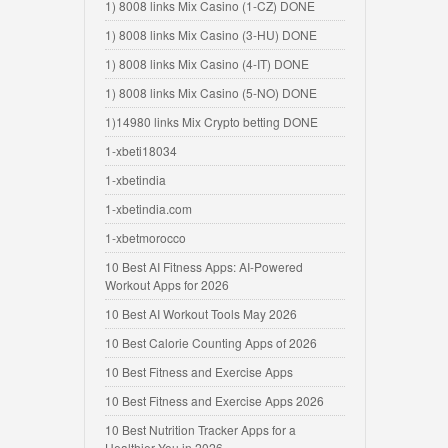
1) 8008 links Mix Casino (1-CZ) DONE
1) 8008 links Mix Casino (3-HU) DONE
1) 8008 links Mix Casino (4-IT) DONE
1) 8008 links Mix Casino (5-NO) DONE
1)14980 links Mix Crypto betting DONE
1-xbeti18034
1-xbetindia
1-xbetindia.com
1-xbetmorocco
10 Best AI Fitness Apps: AI-Powered
Workout Apps for 2026
10 Best AI Workout Tools May 2026
10 Best Calorie Counting Apps of 2026
10 Best Fitness and Exercise Apps
10 Best Fitness and Exercise Apps 2026
10 Best Nutrition Tracker Apps for a
Healthier You in 2026