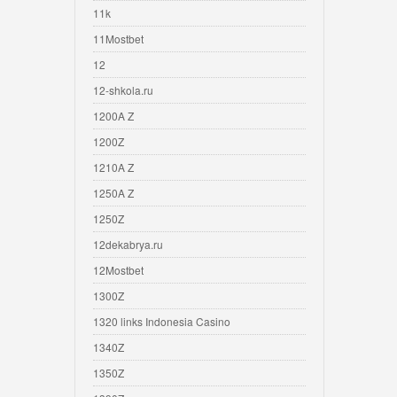
11k
11Mostbet
12
12-shkola.ru
1200A Z
1200Z
1210A Z
1250A Z
1250Z
12dekabrya.ru
12Mostbet
1300Z
1320 links Indonesia Casino
1340Z
1350Z