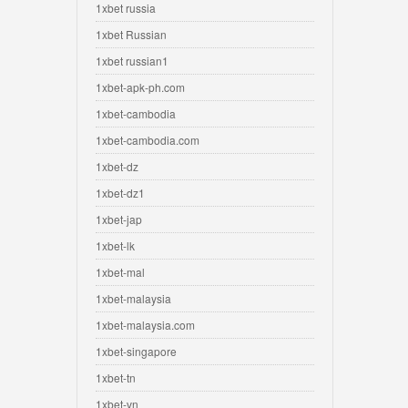
1xbet russia
1xbet Russian
1xbet russian1
1xbet-apk-ph.com
1xbet-cambodia
1xbet-cambodia.com
1xbet-dz
1xbet-dz1
1xbet-jap
1xbet-lk
1xbet-mal
1xbet-malaysia
1xbet-malaysia.com
1xbet-singapore
1xbet-tn
1xbet-vn