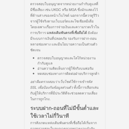
ตรวจสอบใบอนุญาตจากหน่วยงานกำกับดูแลที่
มีชื่อเสียง เช่น UKGC หรือ MGA ซึ่งมักแสดงไว้
ที่ด้านล่างของหน้าเว็บไซต์ นอกจากนี้ควรดูรีวิว
จากผู้ใช้จริงตามเว็บบอร์ดและโซเชียลมีเดีย
โดยเฉพาะเรื่องการจ่ายเงินและความรวดเร็วใน
การบริการ
แหล่งเดิมพันตรงที่เชื่อถือได้
ยังต้อง
มีระบบการเงินที่ปลอดภัย รองรับการฝาก-ถอน
หลายช่องทาง และมีนโยบายความเป็นส่วนตัว
ชัดเจน
ตรวจสอบใบอนุญาตและโลโก้หน่วยงาน
กำกับดูแล
อ่านความคิดเห็นจากผู้ใช้จริงบนฟอรัม
ทดสอบช่องทางการติดต่อฝ่ายบริการลูกค้า
อย่าลืมตรวจสอบว่าเว็บไซต์ใช้การเข้ารหัส
SSL เพื่อป้องกันข้อมูลส่วนตัว
ทั้งนี้การเลือกเล่น
กับผู้ให้บริการที่มีประวัติดีจะช่วยลดความเสี่ยง
ในการถูกโกง.
ระบบฝาก-ถอนที่ไม่มีขั้นต่ำและ
ใช้เวลาไม่กี่วินาที
การสังเกตแหล่งเดิมพันตรงที่เชื่อถือได้เริ่มจาก
การตรวจสอบใบอนุญาตจากหน่วยงานกำกับ