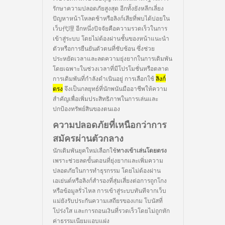
รักษาความปลอดภัยสูงสุด อีกทั้งยังหลีกเลี่ยง
ปัญหาหน้าโหลดช้าหรือลิงก์เสียที่พบได้บ่อยใน
เว็บ代理 อีกหนึ่งปัจจัยคือความรวดเร็วในการ
เข้าสู่ระบบ โดยไม่ต้องผ่านชั้นของหน้าแนะนำ
ตัวหรือการยืนยันตัวตนที่ซับซ้อน ซึ่งช่วย
ประหยัดเวลาและลดความยุ่งยากในการเดิมพัน
โดยเฉพาะในช่วงเวลาที่มีโปรโมชั่นหรือตลาด
การเดิมพันที่กำลังดำเนินอยู่ การเลือกใช้
ลิงก์
ตรง
จึงเป็นกลยุทธ์ที่นักพนันมืออาชีพให้ความ
สำคัญเพื่อเพิ่มประสิทธิภาพในการเล่นและ
ปกป้องทรัพย์สินของตนเอง
ความปลอดภัยที่เหนือกว่าการ
สมัครผ่านตัวกลาง
นักเดิมพันยุคใหม่เลือกใช้
ทางเข้าเล่นโดยตรง
เพราะช่วยลดขั้นตอนที่ยุ่งยากและเพิ่มความ
ปลอดภัยในการทำธุรกรรม โดยไม่ต้องผ่าน
เอเย่นต์หรือลิงก์สำรองที่สุ่มเสี่ยงต่อการถูกโกง
หรือข้อมูลรั่วไหล การเข้าสู่ระบบทันทีจากเว็บ
แม่ยังรับประกันความเสถียรของเกม โบนัสที่
โปร่งใส และการถอนเงินที่รวดเร็วโดยไม่ถูกหัก
ค่าธรรมเนียมแอบแฝง