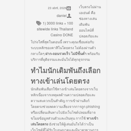
เว็บตรงไม่ผ่าน
23 abril, 2026
เอเย่นต์ คือ
daniel
ช่องทางเล่น
1) 3000 links + 100
เดิมพัน
sitewide links Thailand
ออนไลน์ที่
Casino DONE
ปลอดภัยและ
โปร่งใสที่สุดในตอนนี้ เพราะคุณเชื่อมต่อกับ
ระบบหลักของคาสิโนโดยตรง ไม่ต้องผ่านตัว
กลางใดๆ
ฝาก-ถอนรวดเร็ว ไม่มีขั้นต่ำ
พร้อมรับ
บริการที่ยุติธรรมและมั่นใจได้ทุกธุรกรรม
ทำไมนักเดิมพันถึงเลือก
ทางเข้าเล่นโดยตรง
นักเดิมพันเลือกใช้ทางเข้าเล่นโดยตรงจากเว็บ
หลักเนื่องจากเหตุผลด้านความปลอดภัยและ
ความสะดวกเป็นสำคัญ การเข้าผ่านลิงก์
โดยตรงช่วยลดความเสี่ยงจากการถูก phishing
หรือเปลี่ยนเส้นทางไปยังเว็บไซต์ปลอมที่อาจ
ขโมยข้อมูลส่วนตัวและเงินทุน การใช้
ทางเข้า
เล่นโดยตรง
ยังช่วยให้ผู้เล่นมั่นใจได้ว่าเป็น
เว็บไซต์ที่ได้รับใบอนุญาตและมีมาตรฐานการ