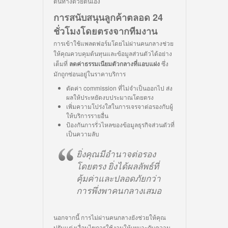
ต้นทางด้วยตนเอง
การสนับสนุนลูกค้าตลอด 24
ชั่วโมงโดยตรงจากทีมงาน
การเข้าใช้แพลตฟอร์มโดยไม่ผ่านคนกลางช่วย
ให้คุณควบคุมต้นทุนและข้อมูลส่วนตัวได้อย่าง
เต็มที่
ลดค่าธรรมเนียมตัวกลางที่แอบแฝง
ซึ่ง
มักถูกซ่อนอยู่ในราคาบริการ
ตัดค่า commission ที่ไม่จำเป็นออกไป ส่ง
ผลให้ประหยัดงบประมาณโดยตรง
เพิ่มความโปร่งใสในการเจรจาต่อรองกับผู้
ให้บริการรายอื่น
ป้องกันการรั่วไหลของข้อมูลธุรกิจส่วนตัวที่
เป็นความลับ
ยิ่งคุณมีอำนาจต่อรอง
โดยตรง ยิ่งได้ผลลัพธ์ที่
คุ้มค่าและปลอดภัยกว่า
การพึ่งพาคนกลางเสมอ
นอกจากนี้ การไม่ผ่านคนกลางยังช่วยให้คุณ
ปรับแต่งเงื่อนไขการใช้งานให้เหมาะกับความ