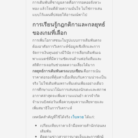
การเดิมพันที่ชาญฉลาดคือการรอคอยจังหวะ
ทอง แล้วโจมตีด้วยความมั่นใจ ไม่ใช่การเล่น
แบบไร้แผนที่ปล่อยให้อารมณ์พาไป
การเรียนรู้กฎกติกาและกลยุทธ์
ของเกมที่เลือก
การเพิ่มโอกาสชนะในรูปแบบการเดิมพันตรง
ต้องอาศัยการวิเคราะห์ข้อมูลเชิงลึกและการ
จัดการเงินทุนอย่างมีวินัย การเลือกเดิมพันเฉ
พาะแมตช์ที่มีความชัดเจนด้านฟอร์มทีมและ
สถิติการเจอกันช่วยลดความเสี่ยงได้มาก
กลยุทธ์การเดิมพันตรงแบบเซียน
คือการเน้น
ราคาต่อรองที่คุ้มค่าเมื่อเทียบกับความน่าจะเป็น
จริง ไม่ใช่เดิมพันเพราะทีมเด่นเพียงอย่างเดียว
การศึกษาแนวโน้มการเล่นของนักเตะและสภาพ
อากาศล่าสุดจะเพิ่มความแม่นยำ ควรจำกัด
จำนวนบิลต่อวันเพื่อควบคุมความเสียหายและ
เพิ่มสมาธิในการวิเคราะห์
เทคนิคสำคัญที่ใช้ได้จริง
เว็บหวย
ได้แก่:
เปรียบเทียบราคาเจ้ามือหลายสำนักก่อนลง
เดิมพัน
ติดตามข่าวสารการบาดเจ็บและการพักผู้