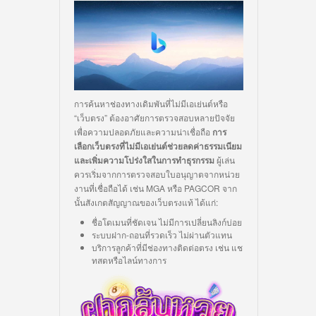
การค้นหาช่องทางเดิมพันที่ไม่มีเอเย่นต์หรือ
“เว็บตรง” ต้องอาศัยการตรวจสอบหลายปัจจัย
เพื่อความปลอดภัยและความน่าเชื่อถือ
การ
เลือกเว็บตรงที่ไม่มีเอเย่นต์ช่วยลดค่าธรรมเนียม
และเพิ่มความโปร่งใสในการทำธุรกรรม
ผู้เล่น
ควรเริ่มจากการตรวจสอบใบอนุญาตจากหน่วย
งานที่เชื่อถือได้ เช่น MGA หรือ PAGCOR จาก
นั้นสังเกตสัญญาณของเว็บตรงแท้ ได้แก่:
ชื่อโดเมนที่ชัดเจน ไม่มีการเปลี่ยนลิงก์บ่อย
ระบบฝาก-ถอนที่รวดเร็ว ไม่ผ่านตัวแทน
บริการลูกค้าที่มีช่องทางติดต่อตรง เช่น แช
ทสดหรือไลน์ทางการ