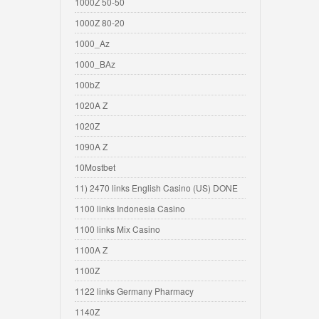
1000Z 50-50
1000Z 80-20
1000_Az
1000_BAz
100bZ
1020A Z
1020Z
1090A Z
10Mostbet
11) 2470 links English Casino (US) DONE
1100 links Indonesia Casino
1100 links Mix Casino
1100A Z
1100Z
1122 links Germany Pharmacy
1140Z