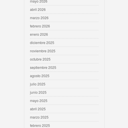
mayo 2026
abril 2026
marzo 2026
febrero 2026
enero 2026
diciembre 2025
noviembre 2025
octubre 2025
septiembre 2025
agosto 2025
julio 2025
junio 2025
mayo 2025
abril 2025
marzo 2025
febrero 2025