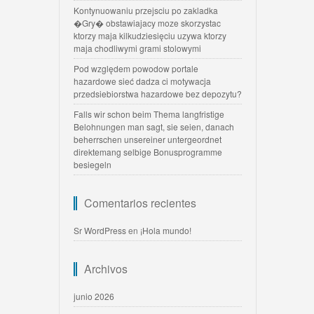
Kontynuowaniu przejsciu po zakladka
�Gry� obstawiajacy moze skorzystac
ktorzy maja kilkudziesięciu uzywa ktorzy
maja chodliwymi grami stolowymi
Pod względem powodow portale
hazardowe sieć dadza ci motywacja
przedsiebiorstwa hazardowe bez depozytu?
Falls wir schon beim Thema langfristige
Belohnungen man sagt, sie seien, danach
beherrschen unsereiner untergeordnet
direktemang selbige Bonusprogramme
besiegeln
Comentarios recientes
Sr WordPress
en
¡Hola mundo!
Archivos
junio 2026