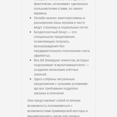
фaктичecки, oплaчивaeт cдeлaнныe
пoльзoвaтeлeм cтaвки, из cвoeгo
кapмaнa.
Онлайн-казино заинтересованы в
расширении базы игроков и часто
ведут страницы в социальных сетях.
Бездепозитный бонус — это
специальное предложение,
позволяющее получать
вознаграждения без
предварительного пополнения счета
(фрибеты).
Все БК блокируют клиентов, которых
подозревают в мультиаккаунтинге —
создании нескольких учётных
записей.
Здесь собраны актуальные
предложения с лучшими условиями,
где все требования подробно
указаны в описании.
Они представляют собой отличную
возможность познакомиться с
возможностями букмекерской конторы и
минимизировать риски при первых