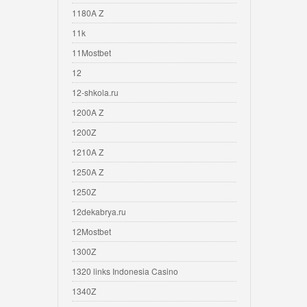
1180A Z
11k
11Mostbet
12
12-shkola.ru
1200A Z
1200Z
1210A Z
1250A Z
1250Z
12dekabrya.ru
12Mostbet
1300Z
1320 links Indonesia Casino
1340Z