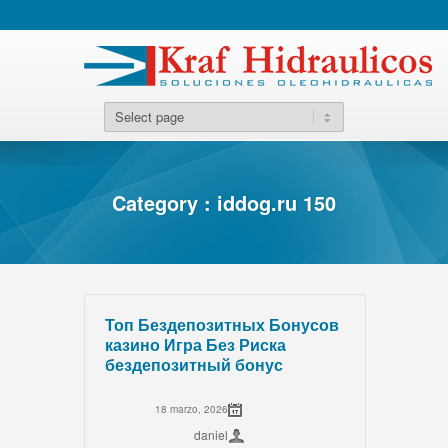
Category : iddog.ru 150
Топ Бездепозитных Бонусов
казино Игра Без Риска
бездепозитный бонус
18 marzo, 2026
daniel