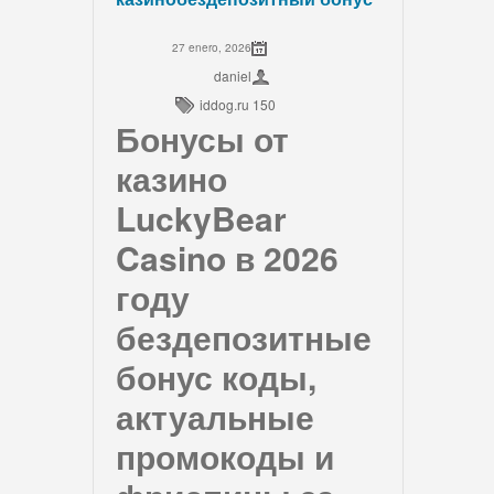
27 enero, 2026
daniel
iddog.ru 150
Бонусы от
казино
LuckyBear
Casino в 2026
году
бездепозитные
бонус коды,
актуальные
промокоды и