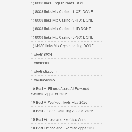
1) 8000 links English News DONE
1) 8008 links Mix Casino (1-CZ) DONE
1) 8008 links Mix Casino (3-HU) DONE
1) 8008 links Mix Casino (4-IT) DONE
1) 8008 links Mix Casino (5-NO) DONE
1)14980 links Mix Crypto betting DONE
1-xbeti18034
1-xbetindia
1-xbetindia.com
1-xbetmorocco
10 Best AI Fitness Apps: AI-Powered
Workout Apps for 2026
10 Best AI Workout Tools May 2026
10 Best Calorie Counting Apps of 2026
10 Best Fitness and Exercise Apps
10 Best Fitness and Exercise Apps 2026