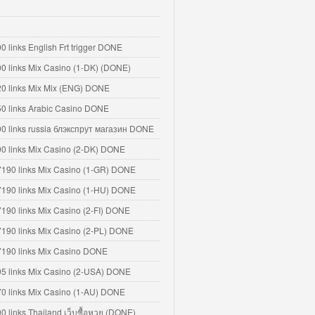
0 links English Frt trigger DONE
00 links Mix Casino (1-DK) (DONE)
20 links Mix Mix (ENG) DONE
50 links Arabic Casino DONE
00 links russia блэкспрут магазин DONE
00 links Mix Casino (2-DK) DONE
7190 links Mix Casino (1-GR) DONE
7190 links Mix Casino (1-HU) DONE
7190 links Mix Casino (2-FI) DONE
7190 links Mix Casino (2-PL) DONE
7190 links Mix Casino DONE
95 links Mix Casino (2-USA) DONE
70 links Mix Casino (1-AU) DONE
00 links Thailand เว็บซื้อหวย (DONE)