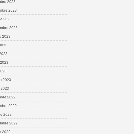
mbre 2023
mbre 2023
re 2023
embre 2023
o 2023
2023
 2023
 2023
2023
ro 2023
 2023
mbre 2022
mbre 2022
re 2022
embre 2022
o 2022