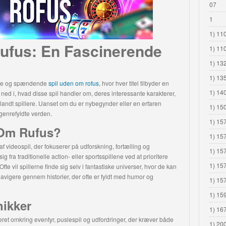
07
1
1) 110
ufus: En Fascinerende
1) 11
1) 13
1) 13
tive og spændende
spil uden om rofus
, hvor hver titel tilbyder en
1) 14
e ned i, hvad disse spil handler om, deres interessante karakterer,
andt spillere. Uanset om du er nybegynder eller en erfaren
1) 15
e genrefyldte verden.
1) 15
 Om Rufus?
1) 15
af videospil, der fokuserer på udforskning, fortælling og
1) 15
ig fra traditionelle action- eller sportsspillene ved at prioritere
1) 15
te vil spillerne finde sig selv i fantastiske universer, hvor de kan
avigere gennem historier, der ofte er fyldt med humor og
1) 15
1) 15
ikker
1) 16
eret omkring eventyr, puslespil og udfordringer, der kræver både
1) 20