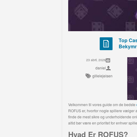
Top Cas
Bekymr
23 abril, 2026
daniel
gillelejeisen
Velkommen til vores guide om de bedste
ROFUS er, hvorfor nogle spillere vælger 
finde de mest sikre og underholdende onli
altid bør være en prioritet for enhver spille
Hvad Er ROFUS?