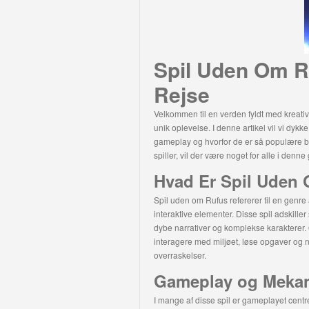
Spil Uden Om R
Rejse
Velkommen til en verden fyldt med krea
unik oplevelse. I denne artikel vil vi dykk
gameplay og hvorfor de er så populære bl
spiller, vil der være noget for alle i denn
Hvad Er Spil Uden
Spil uden om Rufus refererer til en genre 
interaktive elementer. Disse spil adskiller s
dybe narrativer og komplekse karakterer. Of
interagere med miljøet, løse opgaver og n
overraskelser.
Gameplay og Mekan
I mange af disse spil er gameplayet centr