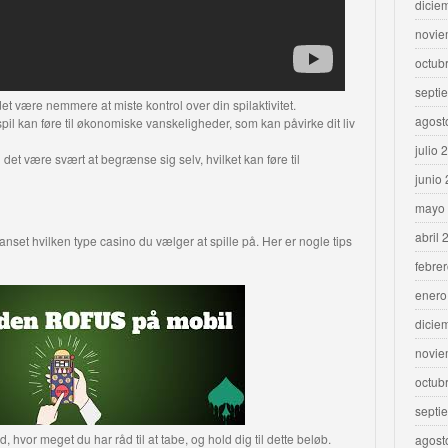
dicie
novie
octub
septi
være nemmere at miste kontrol over din spilaktivitet.
agost
pil kan føre til økonomiske vanskeligheder, som kan påvirke dit liv
julio 
 det være svært at begrænse sig selv, hvilket kan føre til
junio
mayo
abril 
, uanset hvilken type casino du vælger at spille på. Her er nogle tips
febre
enero
dicie
novie
octub
septi
hvor meget du har råd til at tabe, og hold dig til dette beløb.
agost