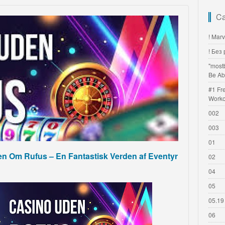
Ca
! Mar
! Без
"most
Be Ab
#1 Fr
Worko
002
003
01
en Om Rufus – En Fantastisk Verden af Eventyr
02
04
05
05.19
06