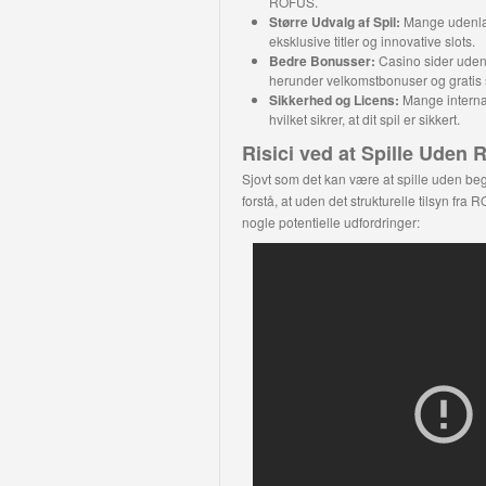
ROFUS.
Større Udvalg af Spil:
Mange udenland
eksklusive titler og innovative slots.
Bedre Bonusser:
Casino sider uden 
herunder velkomstbonuser og gratis 
Sikkerhed og Licens:
Mange interna
hvilket sikrer, at dit spil er sikkert.
Risici ved at Spille Uden
Sjovt som det kan være at spille uden begr
forstå, at uden det strukturelle tilsyn fra
nogle potentielle udfordringer: