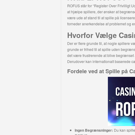
ROFUS står for “Register Over Frivilligt Ud
at hjælpe spillere, der ønsker at begrænse 
være ude af stand til at spille på license
forneder anerkendelse af problemet og en 
Hvorfor Vælge Cas
Der er flere grunde til, at nogle spillere
grunde er frihed til at spille uden begræn
det være frustrerende at blive begrænset 
Derudover kan internationalt baserede cas
Fordele ved at Spille på
Ingen Begrænsninger:
Du kan spille