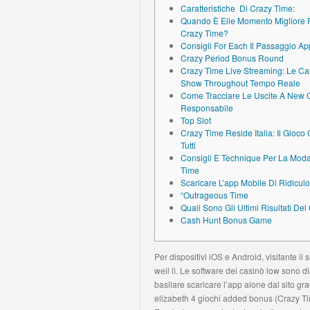
Caratteristiche Di Crazy Time:
Quando È Elle Momento Migliore F
Crazy Time?
Consigli For Each Il Passaggio A
Crazy Period Bonus Round
Crazy Time Live Streaming: Le Ca
Show Throughout Tempo Reale
Come Tracciare Le Uscite A New 
Responsabile
Top Slot
Crazy Time Reside Italia: Il Gioc
Tutti
Consigli E Technique Per La Moda
Time
Scaricare L’app Mobile Di Ridicul
“Outrageous Time
Quali Sono Gli Ultimi Risultati D
Cash Hunt Bonus Game
Per dispositivi iOS e Android, visitante il 
weil lì. Le software dei casinò low sono d
basilare scaricare l’app alone dal sito gra
elizabeth 4 giochi added bonus (Crazy Ti