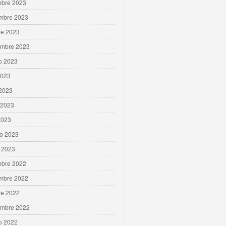
mbre 2023
mbre 2023
re 2023
embre 2023
o 2023
2023
 2023
 2023
2023
ro 2023
 2023
mbre 2022
mbre 2022
re 2022
embre 2022
o 2022