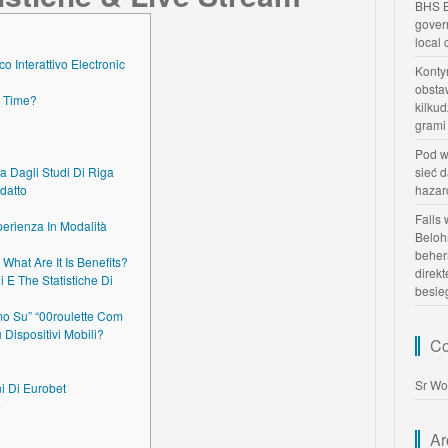
BHS B
gover
local
o Interattivo Electronic
Konty
obsta
y Time?
kilku
grami
Pod w
ta Dagli Studi Di Riga
sieć 
datto
hazar
Falls
perienza In Modalità
Beloh
beher
What Are It Is Benefits?
direk
i E The Statistiche Di
besie
 Su” “00roulette Com
Dispositivi Mobili?
Co
Sr Wo
i Di Eurobet
e
Ar