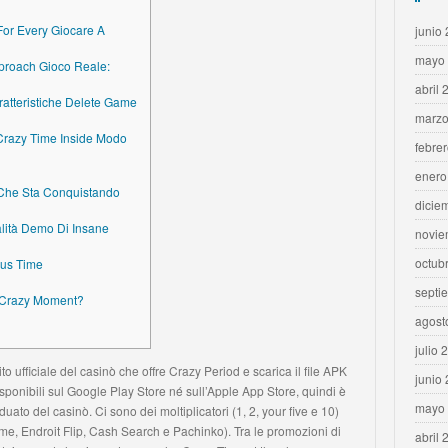
or Every Giocare A
junio
mayo
pproach Gioco Reale:
abril 
ratteristiche Delete Game
marzo
Crazy Time Inside Modo
febre
enero
o Che Sta Conquistando
dicie
lità Demo Di Insane
novie
octub
ous Time
septi
el Crazy Moment?
agost
julio 
sito ufficiale del casinò che offre Crazy Period e scarica il file APK
junio
isponibili sul Google Play Store né sull’Apple App Store, quindi è
mayo
duato del casinò. Ci sono dei moltiplicatori (1, 2, your five e 10)
me, Endroit Flip, Cash Search e Pachinko). Tra le promozioni di
abril 