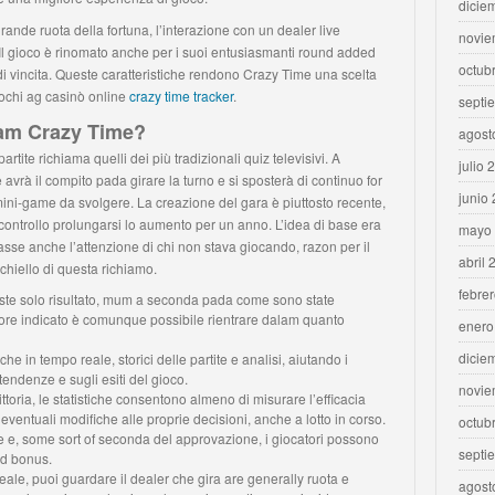
dicie
grande ruota della fortuna, l’interazione con un dealer live
novie
Il gioco è rinomato anche per i suoi entusiasmanti round added
octub
 di vincita. Queste caratteristiche rendono Crazy Time una scelta
iochi ag casinò online
crazy time tracker
.
septi
lam Crazy Time?
agost
rtite richiama quelli dei più tradizionali quiz televisivi. A
julio 
avrà il compito pada girare la turno e si sposterà di continuo for
junio
ini-game da svolgere. La creazione del gara è piuttosto recente,
controllo prolungarsi lo aumento per un anno. L’idea di base era
mayo
asse anche l’attenzione di chi non stava giocando, razon per il
abril 
cchiello di questa richiamo.
febre
rà este solo risultato, mum a seconda pada come sono state
catore indicato è comunque possibile rientrare dalam quanto
enero
dicie
he in tempo reale, storici delle partite e analisi, aiutando i
tendenze e sugli esiti del gioco.
novie
toria, le statistiche consentono almeno di misurare l’efficacia
 eventuali modifiche alle proprie decisioni, anche a lotto in corso.
octub
re e, some sort of seconda del approvazione, i giocatori possono
septi
d bonus.
ale, puoi guardare il dealer che gira are generally ruota e
agost