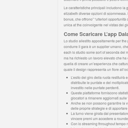
Le caratteristiche principali includono la 
elizabeth diverse opzioni di scommessa. 
bonus, che offrono” “ulteriori opportunità
unica at the coinvolgente nel vistas dei g
Come Scaricare L’app Da
Lo studio allestito appositamente per the pa
condurre il gara è un supplier umano, che 
each lo studio some sort of seconda dei m
ma ha richiesto un lavoro elevato che ha 
quella di creare un’esperienza che cattur
quale il design rappresenta un fiore all’o
L’esito del giro della ruota restitui
distribuite le puntate e del moltipli
investito nelle puntate perdenti.
Queste piattaforme forniscono statistic
giocatori a rimanere aggiornati sulle 
Anche se non possono garantire la vit
delle proprie strategie e di apportare
La turno viene girata dal presentato
vincere premi um accedere a rounde
Con lo streaming throughout tempo re