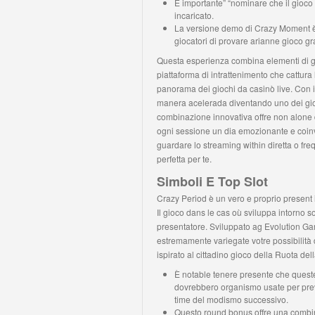
È importante” “nominare che il gioco
incaricato.
La versione demo di Crazy Moment è 
giocatori di provare arianne gioco gr
Questa esperienza combina elementi di gi
piattaforma di intrattenimento che cattura
panorama dei giochi da casinò live. Con il 
manera acelerada diventando uno dei gioc
combinazione innovativa offre non alone 
ogni sessione un dia emozionante e coinvol
guardare lo streaming within diretta o freq
perfetta per te.
Simboli E Top Slot
Crazy Period è un vero e proprio present 
Il gioco dans le cas où sviluppa intorno s
presentatore. Sviluppato ag Evolution G
estremamente variegate votre possibilità di
ispirato al cittadino gioco della Ruota dell
È notable tenere presente che queste
dovrebbero organismo usate per prev
time del modismo successivo.
Questo round bonus offre una combin