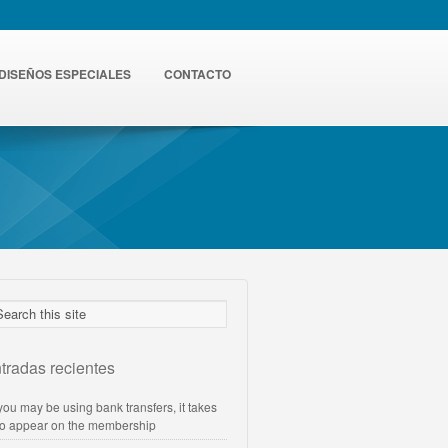
DISEÑOS ESPECIALES
CONTACTO
tradas recientes
 you may be using bank transfers, it takes
to appear on the membership