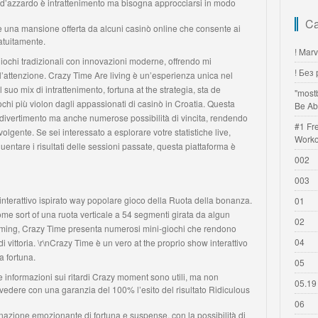
 d’azzardo è intrattenimento ma bisogna approcciarsi in modo
Ca
una mansione offerta da alcuni casinò online che consente ai
atuitamente.
! Mar
ochi tradizionali con innovazioni moderne, offrendo mi
! Без
 l’attenzione. Crazy Time Are living è un’esperienza unica nel
suo mix di intrattenimento, fortuna at the strategia, sta de
"most
hi più violon dagli appassionati di casinò in Croatia. Questa
Be Ab
divertimento ma anche numerose possibilità di vincita, rendendo
#1 Fr
gente. Se sei interessato a esplorare votre statistiche live,
Worko
uentare i risultati delle sessioni passate, questa piattaforma è
002
003
interattivo ispirato way popolare gioco della Ruota della bonanza.
01
ome sort of una ruota verticale a 54 segmenti girata da algun
02
aming, Crazy Time presenta numerosi mini-giochi che rendono
04
 vittoria. \r\nCrazy Time è un vero at the proprio show interattivo
a fortuna.
05
 informazioni sui ritardi Crazy moment sono utili, ma non
05.19
edere con una garanzia del 100% l’esito del risultato Ridiculous
06
azione emozionante di fortuna e suspense, con la possibilità di