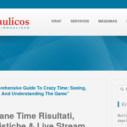
KRAF
SERVICIOS
MÁQUINAS
ehensive Guide To Crazy Time: Seeing,
, And Understanding The Game”
En
ane Time Risultati,
But if
days 
istiche & Live Stream