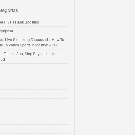
tegorías
vel Rivals Rank Boosting
 рубрики
bet Live Streaming Discussed » How To
le To Watch Sports In Mostbet – 106
ee Fitness App, Stop Paying for Home
uts