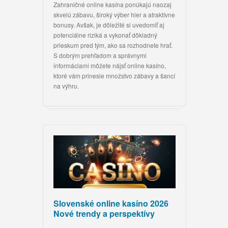
Zahraničné online kasína ponúkajú naozaj
skvelú zábavu, široký výber hier a atraktívne
bonusy. Avšak, je dôležité si uvedomiť aj
potenciálne riziká a vykonať dôkladný
prieskum pred tým, ako sa rozhodnete hrať.
S dobrým prehľadom a správnymi
informáciami môžete nájsť online kasíno,
ktoré vám prinesie množstvo zábavy a šancí
na výhru.
Slovenské online kasíno 2026
Nové trendy a perspektívy