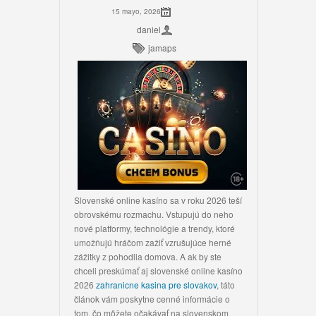
15 mayo, 2026
daniel
jamaps
Slovenské online kasíno sa v roku 2026 teší
obrovskému rozmachu. Vstupujú do neho
nové platformy, technológie a trendy, ktoré
umožňujú hráčom zažiť vzrušujúce herné
zážitky z pohodlia domova. A ak by ste
chceli preskúmať aj slovenské online kasíno
2026
zahranicne kasina pre slovakov
, táto
článok vám poskytne cenné informácie o
tom, čo môžete očakávať na slovenskom