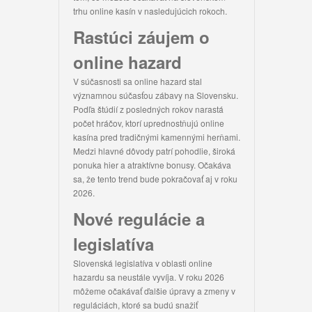
trhu online kasín v nasledujúcich rokoch.
Rastúci záujem o
online hazard
V súčasnosti sa online hazard stal
významnou súčasťou zábavy na Slovensku.
Podľa štúdií z posledných rokov narastá
počet hráčov, ktorí uprednostňujú online
kasína pred tradičnými kamennými herňami.
Medzi hlavné dôvody patrí pohodlie, široká
ponuka hier a atraktívne bonusy. Očakáva
sa, že tento trend bude pokračovať aj v roku
2026.
Nové regulácie a
legislatíva
Slovenská legislatíva v oblasti online
hazardu sa neustále vyvíja. V roku 2026
môžeme očakávať ďalšie úpravy a zmeny v
reguláciách, ktoré sa budú snažiť