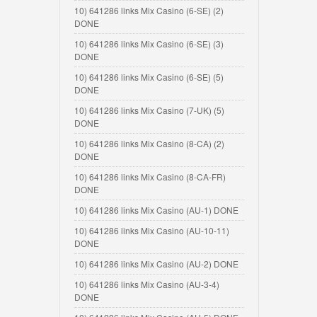
10) 641286 links Mix Casino (6-SE) (2)
DONE
10) 641286 links Mix Casino (6-SE) (3)
DONE
10) 641286 links Mix Casino (6-SE) (5)
DONE
10) 641286 links Mix Casino (7-UK) (5)
DONE
10) 641286 links Mix Casino (8-CA) (2)
DONE
10) 641286 links Mix Casino (8-CA-FR)
DONE
10) 641286 links Mix Casino (AU-1) DONE
10) 641286 links Mix Casino (AU-10-11)
DONE
10) 641286 links Mix Casino (AU-2) DONE
10) 641286 links Mix Casino (AU-3-4)
DONE