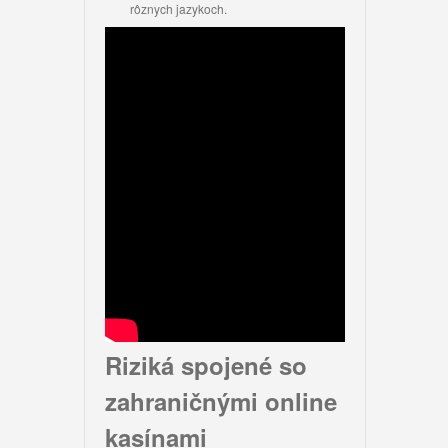
rôznych jazykoch.
Riziká spojené so
zahraničnými online
kasínami