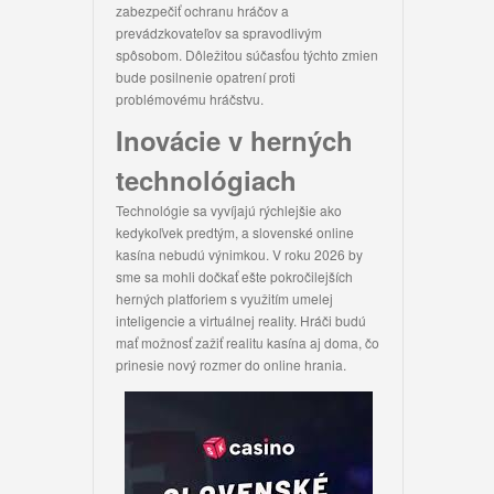
zabezpečiť ochranu hráčov a
prevádzkovateľov sa spravodlivým
spôsobom. Dôležitou súčasťou týchto zmien
bude posilnenie opatrení proti
problémovému hráčstvu.
Inovácie v herných
technológiach
Technológie sa vyvíjajú rýchlejšie ako
kedykoľvek predtým, a slovenské online
kasína nebudú výnimkou. V roku 2026 by
sme sa mohli dočkať ešte pokročilejších
herných platforiem s využitím umelej
inteligencie a virtuálnej reality. Hráči budú
mať možnosť zažiť realitu kasína aj doma, čo
prinesie nový rozmer do online hrania.