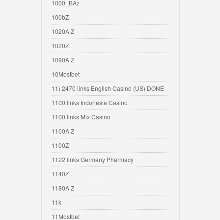
1000_BAz
100bZ
1020A Z
1020Z
1090A Z
10Mostbet
11) 2470 links English Casino (US) DONE
1100 links Indonesia Casino
1100 links Mix Casino
1100A Z
1100Z
1122 links Germany Pharmacy
1140Z
1180A Z
11k
11Mostbet