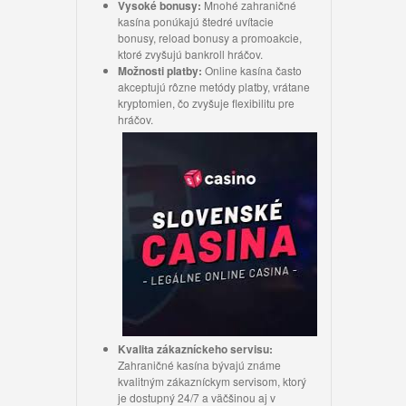
Vysoké bonusy:
Mnohé zahraničné
kasína ponúkajú štedré uvítacie
bonusy, reload bonusy a promoakcie,
ktoré zvyšujú bankroll hráčov.
Možnosti platby:
Online kasína často
akceptujú rôzne metódy platby, vrátane
kryptomien, čo zvyšuje flexibilitu pre
hráčov.
Kvalita zákazníckeho servisu:
Zahraničné kasína bývajú známe
kvalitným zákazníckym servisom, ktorý
je dostupný 24/7 a väčšinou aj v