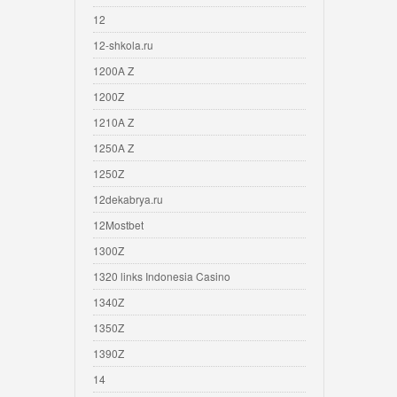
12
12-shkola.ru
1200A Z
1200Z
1210A Z
1250A Z
1250Z
12dekabrya.ru
12Mostbet
1300Z
1320 links Indonesia Casino
1340Z
1350Z
1390Z
14