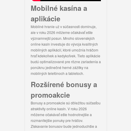
Mobilné kasína a
aplikácie
Mobilné hranie už v súčasnosti dominuje,
ale v roku 2026 môžeme očakávať ešte
významnejší posun. Mnoho slovenských
online kasín investuje do vývoja kvalitných
mobilných aplikácií, ktoré umožnia hráčom
hrať kdekoľvek a kedykoľvek. Tieto aplikácie
budú optimalizované pre rôzne zariadenia a
ponúknu jedinečné herné zážitky na
mobilných telefónoch a tabletoch.
Rozšírené bonusy a
promoakcie
Bonusy a promoakcie sú dôležitou súčasťou
atraktivity online kasín. V roku 2026
môžeme očakávať ešte hodnotnejšie a
rozmanitejšie ponuky pre hráčov.
Získavanie bonusov bude jednoduchšie a