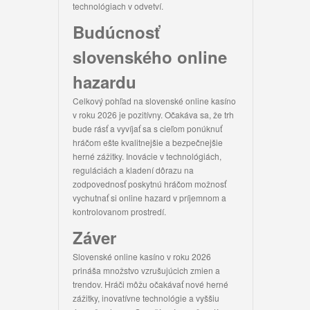
technológiach v odvetví.
Budúcnosť
slovenského online
hazardu
Celkový pohľad na slovenské online kasíno
v roku 2026 je pozitívny. Očakáva sa, že trh
bude rásť a vyvíjať sa s cieľom ponúknuť
hráčom ešte kvalitnejšie a bezpečnejšie
herné zážitky. Inovácie v technológiách,
reguláciách a kladení dôrazu na
zodpovednosť poskytnú hráčom možnosť
vychutnať si online hazard v príjemnom a
kontrolovanom prostredí.
Záver
Slovenské online kasíno v roku 2026
prináša množstvo vzrušujúcich zmien a
trendov. Hráči môžu očakávať nové herné
zážitky, inovatívne technológie a vyššiu