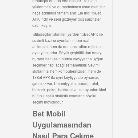
rahatlıqla istifadə edə biləcək. Tətbiqin
yüklənməsi və quraşdırılması asan olub, bir
neçə addımda tamamlanır. Elə indi 1xBet
APK indir və səni gözləyən xoş sürprizləri
özün kəşf et!
İstifadəçilər istənilən yerdən 1xBet APK ilə
sevimli kazino oyunlarını həm real
alfilerazo, həm də demonstration rejimdə
oynaya bilərlər. Böyük çeşidlilikdən dolayı
burada hər kəsin büdcə vəziyyətinə uyğun
seçimləri tapılacağı zəmanətlidir! Sevimli
slotlarınızı həm kompüterinizdən, həm də
1xBet APK ilə eyni keyfiyyətdə oynamaq
şansınız var. Ümumiyyətlə, burada rulet,
blekcek, poker, bakkarat və zər oyunları kimi
bütün klassik stolüstü oyunların böyük
seçimi mövcuddur.
Bet Mobil
Uygulamasından
Nasıl Para Çekme