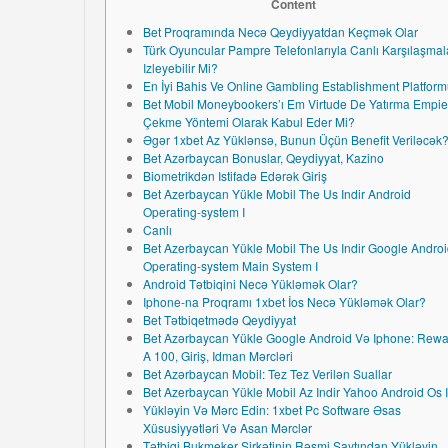
Content
Bet Proqramında Necə Qeydiyyatdan Keçmək Olar
Türk Oyuncular Pampre Telefonlarıyla Canlı Karşılaşmal
Izleyebilir Mi?
En İyi Bahis Ve Online Gambling Establishment Platfor
Bet Mobil Moneybookers’ı Em Virtude De Yatırma Empi
Çekme Yöntemi Olarak Kabul Eder Mi?
Əgər 1xbet Az Yüklənsə, Bunun Üçün Benefit Veriləcək
Bet Azərbaycan Bonuslar, Qeydiyyat, Kazino
Biometrikdən Istifadə Edərək Giriş
Bet Azerbaycan Yükle Mobil The Us Indir Android
Operating-system I
Canlı
Bet Azerbaycan Yükle Mobil The Us Indir Google Andro
Operating-system Main System I
Android Tətbiqini Necə Yükləmək Olar?
Iphone-na Proqramı 1xbet İos Necə Yükləmək Olar?
Bet Tətbiqetmədə Qeydiyyat
Bet Azərbaycan Yükle Google Android Və Iphone: Rew
A 100, Giriş, Idman Mərcləri
Bet Azərbaycan Mobil: Tez Tez Verilən Suallar
Bet Azerbaycan Yükle Mobil Az Indir Yahoo Android Os I
Yükləyin Və Mərc Edin: 1xbet Pc Software Əsas
Xüsusiyyətləri Və Asan Mərclər
Tətbiqi Bukmeker Şirkətinin Rəsmi Saytından Yükləyin