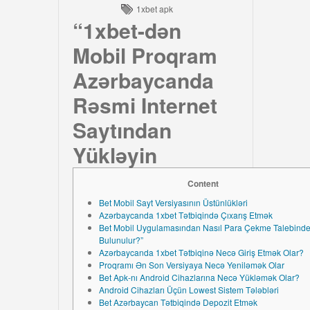
1xbet apk
“1xbet-dən
Mobil Proqram
Azərbaycanda
Rəsmi Internet
Saytından
Yükləyin
Content
Bet Mobil Sayt Versiyasının Üstünlükləri
Azərbaycanda 1xbet Tətbiqində Çıxarış Etmək
Bet Mobil Uygulamasından Nasıl Para Çekme Talebind
Bulunulur?”
Azərbaycanda 1xbet Tətbiqinə Necə Giriş Etmək Olar?
Proqramı Ən Son Versiyaya Necə Yeniləmək Olar
Bet Apk-nı Android Cihazlarına Necə Yükləmək Olar?
Android Cihazları Üçün Lowest Sistem Tələbləri
Bet Azərbaycan Tətbiqində Depozit Etmək