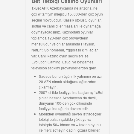
Bet Tətbiqi Casino Oyunları
1xBet APK Azərbaycanda nə arizona, nə
çox w tamtym miejscu 15, 000-dən çox oyun
seçimi mövcuddur. Klassik stolüstü oyunlar,
slotlar və canlı diler masaları ilə oynamağa
doymayacaqsınız. Kazinodakı oyunlar
toplamda 120-dən çox provayderin
məhsuludur və onlar arasında Playson,
NetEnt, Spinomenal, Yggdrasil kimi adlar
var. Canlı kazino oyun seçimləri isə
Evolution Gaming, Ezugi və betgames.
television set kimi provayderlərdən gəlir.
Sadəcə bunun üçün ilk yatırımın ən azı
20 AZN olmalı olduğunu ağlınzıdan
çıxarmayın.
2007-ci ildə fəaliyyətinə başlamış 1xBet
şirkəti hazırda Azərbaycan da daxil,
dünyanın 100-dən çox ölkəsində
fəaliyyətinə uğurla davam edir.
Mobildən oynamağı sevən istifadəçilər
tətbiqi pulsuz şəkildə yükləyə və
tətbiqdə 50+ idman və + kazino oyunu
ilə mərc etməyin dadını çıxara bilərlər.