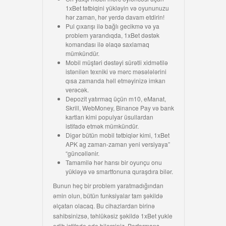
1xBet tətbiqini yükləyin və oyununuzu
hər zaman, hər yerdə davam etdirin!
Pul çıxarışı ilə bağlı gecikmə və ya
problem yarandıqda, 1xBet dəstək
komandası ilə əlaqə saxlamaq
mümkündür.
Mobil müştəri dəstəyi sürətli xidmətilə
istənilən texniki və mərc məsələlərini
qısa zamanda həll etməyinizə imkan
verəcək.
Depozit yatırmaq üçün m10, eManat,
Skrill, WebMoney, Binance Pay və bank
kartları kimi populyar üsullardan
istifadə etmək mümkündür.
Digər bütün mobil tətbiqlər kimi, 1xBet
APK ag zaman-zaman yeni versiyaya”
“güncəllənir.
Tamamilə hər hansı bir oyunçu onu
yükləyə və smartfonuna quraşdıra bilər.
Bunun heç bir problem yaratmadığından
əmin olun, bütün funksiyalar tam şəkildə
əlçatan olacaq. Bu cihazlardan birinə
sahibsinizsə, təhlükəsiz şəkildə 1xBet yukle
edib istifadə edə bilərsiniz. Performans