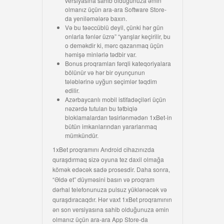
versiyasına sahib olduğunuza əmin
olmanız üçün ara-ara Software Store-
da yeniləmələrə baxın.
Və bu təəccüblü deyil, çünki hər gün
onlarla fənlər üzrə” “yarışlar keçirilir, bu
o deməkdir ki, mərc qazanmaq üçün
həmişə minlərlə tədbir var.
Bonus proqramları fərqli kateqoriyalara
bölünür və hər bir oyunçunun
tələblərinə uyğun seçimlər təqdim
edilir.
Azərbaycanlı mobil istifadəçiləri üçün
nəzərdə tutulan bu tətbiqlə
bloklamalardan təsirlənmədən 1xBet-in
bütün imkanlarından yararlanmaq
mümkündür.
1xBet proqramını Android cihazınızda
quraşdırmaq sizə oyuna tez daxil olmağa
kömək edəcək sadə prosesdir. Daha sonra,
“Əldə et” düyməsini basın və proqram
dərhal telefonunuza pulsuz yüklənəcək və
quraşdıracaqdır. Hər vaxt 1xBet proqramının
ən son versiyasına sahib olduğunuza əmin
olmanız üçün ara-ara App Store-da