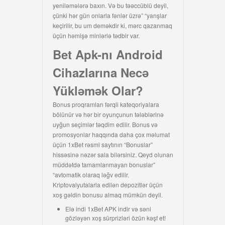
yeniləmələrə baxın. Və bu təəccüblü deyil,
çünki hər gün onlarla fənlər üzrə” “yarışlar
keçirilir, bu um deməkdir ki, mərc qazanmaq
üçün həmişə minlərlə tədbir var.
Bet Apk-nı Android
Cihazlarına Necə
Yükləmək Olar?
Bonus proqramları fərqli kateqoriyalara
bölünür və hər bir oyunçunun tələblərinə
uyğun seçimlər təqdim edilir. Bonus və
promosyonlar haqqında daha çox məlumat
üçün 1xBet rəsmi saytının “Bonuslar”
hissəsinə nəzər sala bilərsiniz. Qeyd olunan
müddətdə tamamlanmayan bonuslar”
“avtomatik olaraq ləğv edilir.
Kriptovalyutalarla edilən depozitlər üçün
xoş gəldin bonusu almaq mümkün deyil.
Elə indi 1xBet APK indir və səni
gözləyən xoş sürprizləri özün kəşf et!