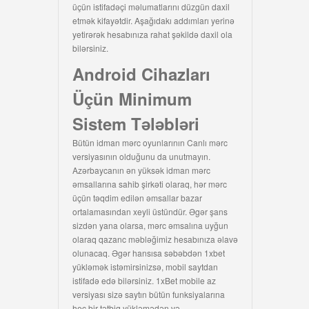
üçün istifadəçi məlumatlarını düzgün daxil
etmək kifayətdir. Aşağıdakı addımları yerinə
yetirərək hesabınıza rahat şəkildə daxil ola
bilərsiniz.
Android Cihazları
Üçün Minimum
Sistem Tələbləri
Bütün idman mərc oyunlarının Canlı mərc
versiyasının olduğunu da unutmayın.
Azərbaycanın ən yüksək idman mərc
əmsallarına sahib şirkəti olaraq, hər mərc
üçün təqdim edilən əmsallar bazar
ortalamasından xeyli üstündür. Əgər şans
sizdən yana olarsa, mərc əmsalına uyğun
olaraq qazanc məbləğimiz hesabınıza əlavə
olunacaq. Əgər hansısa səbəbdən 1xbet
yükləmək istəmirsinizsə, mobil saytdan
istifadə edə bilərsiniz. 1xBet mobile az
versiyası sizə saytın bütün funksiyalarına
heç bir tətbiq yükləmədən və