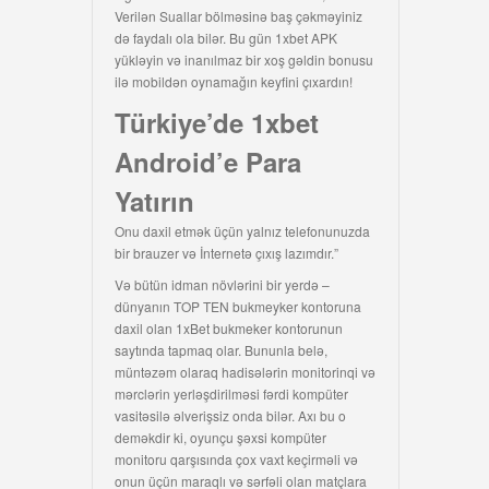
Verilən Suallar bölməsinə baş çəkməyiniz
də faydalı ola bilər. Bu gün 1xbet APK
yükləyin və inanılmaz bir xoş gəldin bonusu
ilə mobildən oynamağın keyfini çıxardın!
Türkiye’de 1xbet
Android’e Para
Yatırın
Onu daxil etmək üçün yalnız telefonunuzda
bir brauzer və İnternetə çıxış lazımdır.”
Və bütün idman növlərini bir yerdə –
dünyanın TOP TEN bukmeyker kontoruna
daxil olan 1xBet bukmeker kontorunun
saytında tapmaq olar. Bununla belə,
müntəzəm olaraq hadisələrin monitorinqi və
mərclərin yerləşdirilməsi fərdi kompüter
vasitəsilə əlverişsiz onda bilər. Axı bu o
deməkdir ki, oyunçu şəxsi kompüter
monitoru qarşısında çox vaxt keçirməli və
onun üçün maraqlı və sərfəli olan matçlara