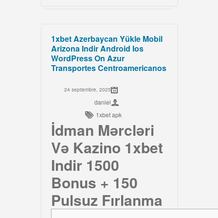
1xbet Azerbaycan Yükle Mobil
Arizona Indir Android Ios
WordPress On Azur
Transportes Centroamericanos
24 septiembre, 2025
daniel
1xbet apk
İdman Mərcləri
Və Kazino 1xbet
Indir 1500
Bonus + 150
Pulsuz Fırlanma