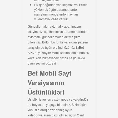
Bu qadağadan yan keçmək və 1xBet
yükləmək üçün parametrlərdə
naməlum mənbələrdən faylları
yükləməyə icazə veririk.
Güncəlləmələr avtomatik aparılmasını
istəyirsinizsə, cihazınızın parametrlərindən
avtomatik güncəlləmələri aktivləşdirə
bilərsiniz. Bütün bu funksiyalardan şəxsən
tanış olmaq üçün elə indi özünüz 1xBet
APK-nı yükləyin! Mobil kazino tətbiqində sizi
xəyal edə bilməyəcəyiniz bir çeşidlilikdə
oyun seçimi gözləyir.
Bet Mobil Sayt
Versiyasının
Üstünlükləri
Üstəlik, istənilən vaxt – gecə və ya gündüz
bu həyəcanı yaşaya bilərsiniz. Sizin üçün
xüsusi olaraq hazırlanmış oyun
kateqoriyalarına daxil olmaq üçün Canlı