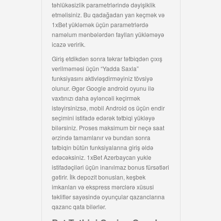
təhlükəsizlik parametrlərində dəyişiklik
etməlisiniz. Bu qadağadan yan keçmək və
1xBet yükləmək üçün parametrlərdə
naməlum mənbələrdən faylları yükləməyə
icazə veririk.
Giriş etdikdən sonra təkrar tətbiqdən çıxış
verilməməsi üçün “Yadda Saxla”
funksiyasını aktivləşdirməyiniz tövsiyə
olunur. Əgər Google android oyunu ilə
vaxtınızı daha əyləncəli keçirmək
istəyirsinizsə, mobil Android os üçün endir
seçimini istifadə edərək tətbiqi yükləyə
bilərsiniz. Proses maksimum bir neçə saat
ərzində tamamlanır və bundan sonra
tətbiqin bütün funksiyalarına giriş əldə
edəcəksiniz. 1xBet Azerbaycan yukle
istifadəçiləri üçün inanılmaz bonus fürsətləri
gətirir. İlk depozit bonusları, keşbek
imkanları və ekspress mərclərə xüsusi
təkliflər sayəsində oyunçular qazanclarına
qazanc qata bilərlər.