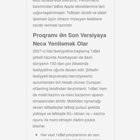
baxımından tətbiq Apple ekosisteminə tam
uyğunlaşdırılmışdır. Tətbiqin sürətli və stabil
işləməsi üçün cihazın müəyyən tələblərə
cavab verməsi lazımdır.
Proqramı Ən Son Versiyaya
Necə Yeniləmək Olar
2007-ci ildə fəaliyyətinə başlamış 1xBet
şirkəti hazırda Azərbaycan da daxil,
dünyanın 100-dən çox ölkəsində
fəaliyyətinə uğurla davam edir. Şirkətin
fəaliyyəti beynəlxalq lisenziyaverici
qurumlardan biri hesab olunan Curaçao
eGaming tərəfindən tənzimlənir. 1xBet, həm
də mobil kazino və mərc bazarının aparıcı
simalarından biridir. Mobildən oynamağı
sevən istifadəçilər tətbiqi pulsuz şəkildə
yükləyə və tətbiqdə 50+ idman və + kazino
oyunu ilə mərc etməyin dadını çıxara
bilərlər.
Hər vaxt 1xBet proqramının ən son