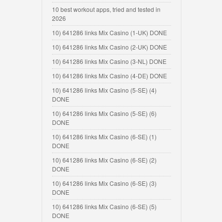
10 best workout apps, tried and tested in
2026
10) 641286 links Mix Casino (1-UK) DONE
10) 641286 links Mix Casino (2-UK) DONE
10) 641286 links Mix Casino (3-NL) DONE
10) 641286 links Mix Casino (4-DE) DONE
10) 641286 links Mix Casino (5-SE) (4)
DONE
10) 641286 links Mix Casino (5-SE) (6)
DONE
10) 641286 links Mix Casino (6-SE) (1)
DONE
10) 641286 links Mix Casino (6-SE) (2)
DONE
10) 641286 links Mix Casino (6-SE) (3)
DONE
10) 641286 links Mix Casino (6-SE) (5)
DONE