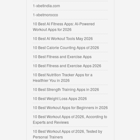
1-xbetindia.com
1-xbetmorocco
10 Best AI Fitness Apps: AI-Powered
Workout Apps for 2026
10 Best AI Workout Tools May 2026
10 Best Calorie Counting Apps of 2026
10 Best Fitness and Exercise Apps
10 Best Fitness and Exercise Apps 2026
10 Best Nutrition Tracker Apps for a
Healthier You in 2026
10 Best Strength Training Apps in 2026
10 Best Weight Loss Apps 2026
10 Best Workout Apps for Beginners in 2026
10 Best Workout Apps of 2026, According to
Experts and Reviews
10 Best Workout Apps of 2026, Tested by
Personal Trainers