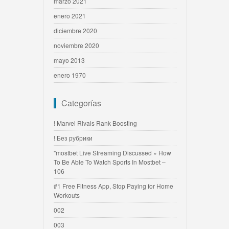
marzo 2021
enero 2021
diciembre 2020
noviembre 2020
mayo 2013
enero 1970
Categorías
! Marvel Rivals Rank Boosting
! Без рубрики
"mostbet Live Streaming Discussed » How
To Be Able To Watch Sports In Mostbet –
106
#1 Free Fitness App, Stop Paying for Home
Workouts
002
003