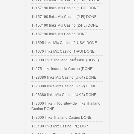
1) 157190 links Mix Casino (1-HU) DONE
1) 157190 links Mix Casino (2-FI) DONE
1) 157190 links Mix Casino (2-PL) DONE
1) 157190 links Mix Casino DONE
1) 1595 links Mix Casino (2-USA) DONE
1) 1670 links Mix Casino (1-AU) DONE
1) 2000 links Thailand เว็บซื้อหวย (DONE)
1) 275 links Indonesia Casino (DONE)
1) 28380 links Mix Casino (UK-1) DONE
1) 28380 links Mix Casino (UK-2) DONE
1) 28380 links Mix Casino (UK-3) DONE
1) 3000 links + 100 sitewide links Thailand
Casino DONE
1) 3000 links Thailand Casino DONE
1) 3100 links Mix Casino (PL) DOP