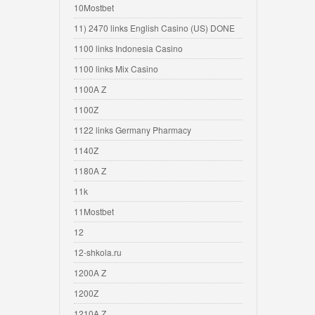
10Mostbet
11) 2470 links English Casino (US) DONE
1100 links Indonesia Casino
1100 links Mix Casino
1100A Z
1100Z
1122 links Germany Pharmacy
1140Z
1180A Z
11k
11Mostbet
12
12-shkola.ru
1200A Z
1200Z
1210A Z