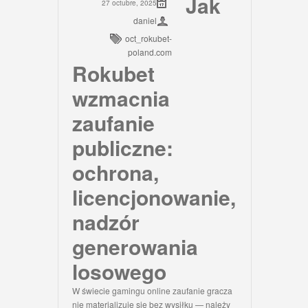
Jak
27 octubre, 2025
daniel
oct_rokubet-
poland.com
Rokubet
wzmacnia
zaufanie
publiczne:
ochrona,
licencjonowanie,
nadzór
generowania
losowego
W świecie gamingu online zaufanie gracza
nie materializuje się bez wysiłku — należy