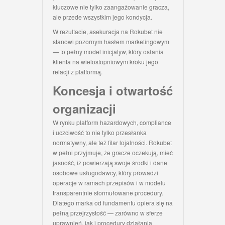
kluczowe nie tylko zaangażowanie gracza,
ale przede wszystkim jego kondycja.
W rezultacie, asekuracja na Rokubet nie
stanowi pozornym hasłem marketingowym
— to pełny model inicjatyw, który osłania
klienta na wielostopniowym kroku jego
relacji z platformą.
Koncesja i otwartość
organizacji
W rynku platform hazardowych, compliance
i uczciwość to nie tylko przesłanka
normatywny, ale też filar lojalności. Rokubet
w pełni przyjmuje, że gracze oczekują, mieć
jasność, iż powierzają swoje środki i dane
osobowe usługodawcy, który prowadzi
operacje w ramach przepisów i w modelu
transparentnie sformułowane procedury.
Dlatego marka od fundamentu opiera się na
pełną przejrzystość — zarówno w sferze
uprawnień, jak i procedury działania