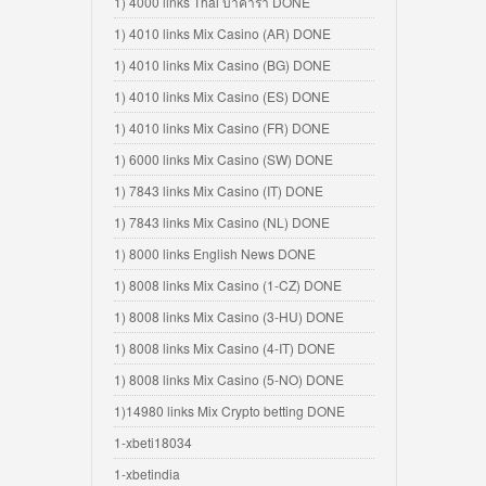
1) 4000 links Thai บาคาร่า DONE
1) 4010 links Mix Casino (AR) DONE
1) 4010 links Mix Casino (BG) DONE
1) 4010 links Mix Casino (ES) DONE
1) 4010 links Mix Casino (FR) DONE
1) 6000 links Mix Casino (SW) DONE
1) 7843 links Mix Casino (IT) DONE
1) 7843 links Mix Casino (NL) DONE
1) 8000 links English News DONE
1) 8008 links Mix Casino (1-CZ) DONE
1) 8008 links Mix Casino (3-HU) DONE
1) 8008 links Mix Casino (4-IT) DONE
1) 8008 links Mix Casino (5-NO) DONE
1)14980 links Mix Crypto betting DONE
1-xbeti18034
1-xbetindia