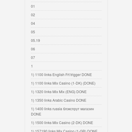
01
02
04
05
05.19
06
07
1
1) 1100 links English Frt trigger DONE
1) 1100 links Mix Casino (1-DK) (DONE)
1) 1320 links Mix Mix (ENG) DONE
1) 1350 links Arabic Casino DONE
1) 1400 links russia блэкспрут магазин
DONE
1) 1500 links Mix Casino (2-DK) DONE
1) 157190 links Mix Casino (1-GR) DONE