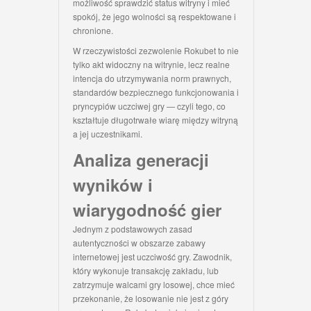
możliwość sprawdzić status witryny i mieć
spokój, że jego wolności są respektowane i
chronione.
W rzeczywistości zezwolenie Rokubet to nie
tylko akt widoczny na witrynie, lecz realne
intencja do utrzymywania norm prawnych,
standardów bezpiecznego funkcjonowania i
pryncypiów uczciwej gry — czyli tego, co
kształtuje długotrwałe wiarę między witryną
a jej uczestnikami.
Analiza generacji
wyników i
wiarygodność gier
Jednym z podstawowych zasad
autentyczności w obszarze zabawy
internetowej jest uczciwość gry. Zawodnik,
który wykonuje transakcję zakładu, lub
zatrzymuje walcami gry losowej, chce mieć
przekonanie, że losowanie nie jest z góry