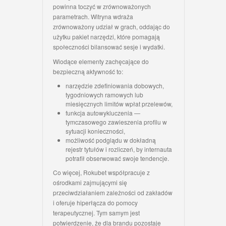
powinna toczyć w zrównoważonych
parametrach. Witryna wdraża
zrównoważony udział w grach, oddając do
użytku pakiet narzędzi, które pomagają
społeczności bilansować sesje i wydatki.
Wiodące elementy zachęcające do
bezpieczną aktywność to:
narzędzie zdefiniowania dobowych,
tygodniowych ramowych lub
miesięcznych limitów wpłat przelewów,
funkcja autowykluczenia —
tymczasowego zawieszenia profilu w
sytuacji konieczności,
możliwość podglądu w dokładną
rejestr tytułów i rozliczeń, by internauta
potrafił obserwować swoje tendencje.
Co więcej, Rokubet współpracuje z
ośrodkami zajmującymi się
przeciwdziałaniem zależności od zakładów
i oferuje hiperłącza do pomocy
terapeutycznej. Tym samym jest
potwierdzenie, że dla brandu pozostaje