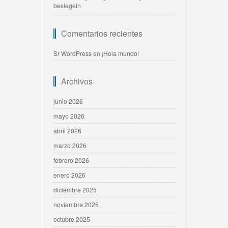
besiegeln
Comentarios recientes
Sr WordPress
en
¡Hola mundo!
Archivos
junio 2026
mayo 2026
abril 2026
marzo 2026
febrero 2026
enero 2026
diciembre 2025
noviembre 2025
octubre 2025