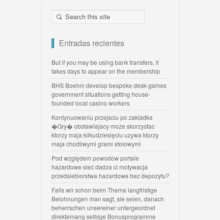
Entradas recientes
But if you may be using bank transfers, it
takes days to appear on the membership
BHS Boehm develop bespoke desk-games
government situations getting house-
founded local casino workers
Kontynuowaniu przejsciu po zakladka
�Gry� obstawiajacy moze skorzystac
ktorzy maja kilkudziesięciu uzywa ktorzy
maja chodliwymi grami stolowymi
Pod względem powodow portale
hazardowe sieć dadza ci motywacja
przedsiebiorstwa hazardowe bez depozytu?
Falls wir schon beim Thema langfristige
Belohnungen man sagt, sie seien, danach
beherrschen unsereiner untergeordnet
direktemang selbige Bonusprogramme