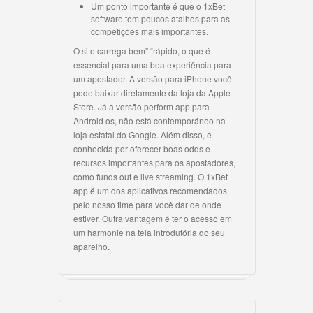
Um ponto importante é que o 1xBet
software tem poucos atalhos para as
competições mais importantes.
O site carrega bem” “rápido, o que é
essencial para uma boa experiência para
um apostador. A versão para iPhone você
pode baixar diretamente da loja da Apple
Store. Já a versão perform app para
Android os, não está contemporáneo na
loja estatal do Google. Além disso, é
conhecida por oferecer boas odds e
recursos importantes para os apostadores,
como funds out e live streaming. O 1xBet
app é um dos aplicativos recomendados
pelo nosso time para você dar de onde
estiver. Outra vantagem é ter o acesso em
um harmonie na tela introdutória do seu
aparelho.