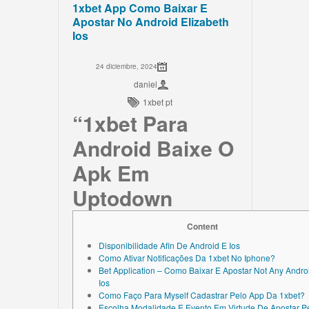
1xbet App Como Baixar E
Apostar No Android Elizabeth
Ios
24 diciembre, 2024
daniel
1xbet pt
“1xbet Para
Android Baixe O
Apk Em
Uptodown
Content
Disponibilidade Afin De Android E Ios
Como Ativar Notificações Da 1xbet No Iphone?
Bet Application – Como Baixar E Apostar Not Any Andro
Ios
Como Faço Para Myself Cadastrar Pelo App Da 1xbet?
Escolha Modalidade E Evento Em Virtude De Apostar P