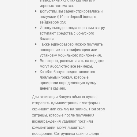
игровых автоматах.
Допустим, вы зарегистрировались и
получили $10 no deposit bonus с
вейджером х50.
Игроку выгодно, когда первыми в игру
вступают средства с бонусного
баланса.
Также единоразово можно получить
поощрение за верификацию или
установку мобильного приложения.
Во-вторых, рассчитывать на подарки
могут абсолютно все геймеры.
Кэшбэк-бонус предоставляется
лояльным игрокам, которые
проиграли определенную сумму
денег в казино.
Для активации бонуса обычно нужно
отправить администрации платформы
скриншот или ссылку на запись. При этом
хитрецы, которые после получения
вознаграждения удаляют пост или
комментарий, могут лишиться
поощрения. Сотрудники казино следят