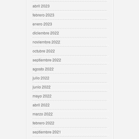
abril 2023
febrero 2023
enero 2023
diciembre 2022
noviembre 2022
octubre 2022
septiembre 2022
agosto 2022
julio 2022
junio 2022
mayo 2022
abril 2022
marzo 2022
febrero 2022
septiembre 2021