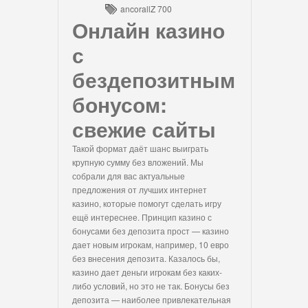
ancorallZ 700
Онлайн казино
с
бездепозитным
бонусом:
свежие сайты
Такой формат даёт шанс выиграть
крупную сумму без вложений. Мы
собрали для вас актуальные
предложения от лучших интернет
казино, которые помогут сделать игру
ещё интереснее. Принцип казино с
бонусами без депозита прост — казино
дает новым игрокам, например, 10 евро
без внесения депозита. Казалось бы,
казино дает деньги игрокам без каких-
либо условий, но это не так. Бонусы без
депозита — наиболее привлекательная