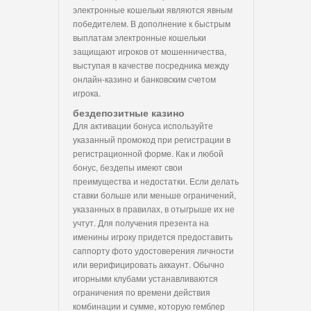
электронные кошельки являются явным
победителем. В дополнение к быстрым
выплатам электронные кошельки
защищают игроков от мошенничества,
выступая в качестве посредника между
онлайн-казино и банковским счетом
игрока.
бездепозитные казино
Для активации бонуса используйте
указанный промокод при регистрации в
регистрационной форме. Как и любой
бонус, бездепы имеют свои
преимущества и недостатки. Если делать
ставки больше или меньше ограничений,
указанных в правилах, в отыгрыше их не
учтут. Для получения презента на
именины игроку придется предоставить
саппорту фото удостоверения личности
или верифицировать аккаунт. Обычно
игорными клубами устанавливаются
ограничения по времени действия
комбинации и сумме, которую гемблер