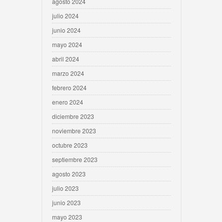
agosto 2024
julio 2024
junio 2024
mayo 2024
abril 2024
marzo 2024
febrero 2024
enero 2024
diciembre 2023
noviembre 2023
octubre 2023
septiembre 2023
agosto 2023
julio 2023
junio 2023
mayo 2023