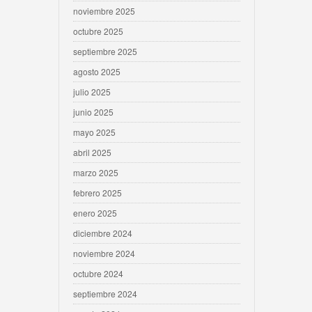
noviembre 2025
octubre 2025
septiembre 2025
agosto 2025
julio 2025
junio 2025
mayo 2025
abril 2025
marzo 2025
febrero 2025
enero 2025
diciembre 2024
noviembre 2024
octubre 2024
septiembre 2024