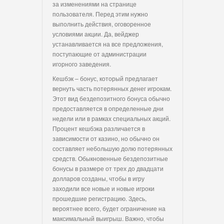
за изменениями на странице
пользователя. Перед этим нужно
выполнить действия, оговоренное
условиями акции. Да, вейджер
устанавливается на все предложения,
поступающие от администрации
игорного заведения.
Кешбэк – бонус, который предлагает
вернуть часть потерянных денег игрокам.
Этот вид бездепозитного бонуса обычно
предоставляется в определенные дни
недели или в рамках специальных акций.
Процент кешбэка различается в
зависимости от казино, но обычно он
составляет небольшую долю потерянных
средств. Обыкновенные бездепозитные
бонусы в размере от трех до двадцати
долларов созданы, чтобы в игру
заходили все новые и новые игроки
прошедшие регистрацию. Здесь,
вероятнее всего, будет ограничение на
максимальный выигрыш. Важно, чтобы