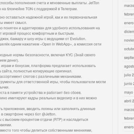
способы пополнения счета и мгновенные выплаты. JetTon
marzo
на блокчейне TON с поддержкой в Телеграм.
febre
жно оставаться надежной игрой, как и их первоначальная
ты имеет смысл.
enero
 понятен и адаптирован для удобного использования на
dicie
ет игровой процесс комфортным и быстрым.
джек, баккару и шоу-игры с ведущими от Evolution.
novie
ошелёк одним нажатием «Open in WebApp», а комиссия сети
octub
одные нормы безопасности, включая KYC (Знай своего
septi
ием денег).
у, играм и бонусам, платформа предлагает использовать
agost
 сайта, полностью копирующие оригинал.
julio 
 ассортимент слотов с различными механиками.
рументы для ответственной игры, чтобы пользователи могли
junio
ычки.
mayo
та в памяти устройства и работает без сбоев.
зино имитируют кадры реальных видеоигр и в них можно
abril 
ть приложения, вводить логины или заполнять длинные
marzo
 в смартфоне через бот @Jetton.
febre
ы с высоким процентом отдачи (RTP) и насладиться
овиями.
enero
 вместо того чтобы делиться собственными мнениями,