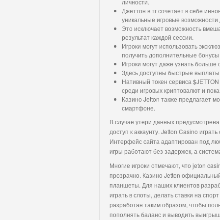
личности.
Джеттон в тг сочетает в себе инн
уникальные игровые возможности 
Это исключает возможность вмеша
результат каждой сессии.
Игроки могут использовать эксклю
получить дополнительные бонусы
Игроки могут даже узнать больше 
Здесь доступны быстрые выплаты,
Нативный токен сервиса $JETTON 
среди игровых криптовалют и пока
Казино Jetton также предлагает 
смартфоне.
В случае утери данных предусмотрена
доступ к аккаунту. Jetton Casino играт
Интерфейс сайта адаптирован под люб
игры работают без задержек, а систе
Многие игроки отмечают, что jeton cas
прозрачно. Казино Jetton официальный
планшеты. Для наших клиентов разра
играть в слоты, делать ставки на спо
разработан таким образом, чтобы пол
пополнять баланс и выводить выигрыш