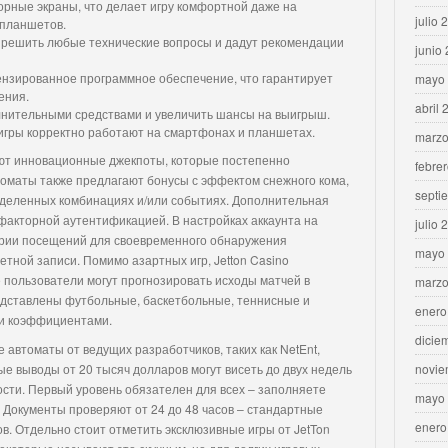
рные экраны, что делает игру комфортной даже на
julio 
 планшетов.
 решить любые технические вопросы и дадут рекомендации
junio
нзированное программное обеспечение, что гарантирует
mayo
ения.
abril 
олнительными средствами и увеличить шансы на выигрыш.
игры корректно работают на смартфонах и планшетах.
marzo
ют инновационные джекпоты, которые постепенно
febre
оматы также предлагают бонусы с эффектом снежного кома,
septi
еделенных комбинациях и/или событиях. Дополнительная
акторной аутентификацией. В настройках аккаунта на
julio 
ории посещений для своевременного обнаружения
mayo
етной записи. Помимо азартных игр, Jetton Casino
е пользователи могут прогнозировать исходы матчей в
marzo
едставлены футбольные, баскетбольные, теннисные и
enero
и коэффициентами.
dicie
 автоматы от ведущих разработчиков, таких как NetEnt,
ные выводы от 20 тысяч долларов могут висеть до двух недель
novie
сти. Первый уровень обязателен для всех – заполняете
mayo
 Документы проверяют от 24 до 48 часов – стандартные
enero
. Отдельно стоит отметить эксклюзивные игры от JetTon