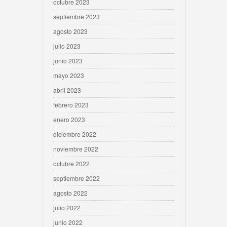
octubre 2023
septiembre 2023
agosto 2023
julio 2023
junio 2023
mayo 2023
abril 2023
febrero 2023
enero 2023
diciembre 2022
noviembre 2022
octubre 2022
septiembre 2022
agosto 2022
julio 2022
junio 2022