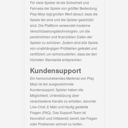
Für viele Spieler ist die Sicherheit und
Fairness der Spiele von größter Bedeutung.
Play Mojo legt großen Wert darauf, dass die
Spiele fair sind und die Spieler geschützt
sind. Die Plattform verwendet moderne
Verschlüsselungstechnologien, um die
persönlichen und finanziellen Daten der
Spieler zu schützen. Zudem sind alle Spiele
von unabhängigen Prüfstellen getestet und
zertifiziert, um sicherzustellen, dass sie den
höchsten Standards entsprechen.
Kundensupport
Ein hervorzuhebendes Merkmal von Play
Mojo ist der ausgezeichnete
Kundensupport. Spieler haben die
Möglichkeit, Unterstützung über
verschiedene Kanäle zu erhalten, darunter
Live-Chat, E-Mail und häufig gestellte
Fragen (FAQ). Das Support-Team ist
freundlich und hilfsbereit, bereit, bei Fragen
oder Problemen schnell zu helfen.