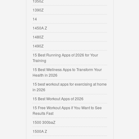
1350Z
1390Z
14
1450A Z
1480Z
1490Z
15 Best Running Apps of 2026 for Your
Training
15 Best Wellness Apps to Transform Your
Health in 2026
15 best workout apps for exercising at home
in 2026
15 Best Workout Apps of 2026
15 Free Workout Apps if You Want to See
Results Fast
1500 300baZ
1500A Z