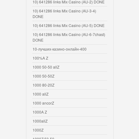
10) 641286 links Mix Casino (AU-2) DONE
10) 641286 links Mix Casino (AU-3-4)
DONE
10) 641286 links Mix Casino (AU-5) DONE
10) 641286 links Mix Casino (AU-6-7chast)
DONE
10-лучших-казино-онлайн-400
100%A Z
1000 50-50 allZ
1000 50-50Z
1000 80-20Z
1000 allZ
1000 ancorZ
1000A Z
1000allZ
1000Z
1000Z 50-50