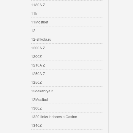
1180A Z
11k
11Mostbet
12
12-shkola.ru
1200A Z
1200Z
1210A Z
1250A Z
1250Z
12dekabrya.ru
12Mostbet
1300Z
1320 links Indonesia Casino
1340Z