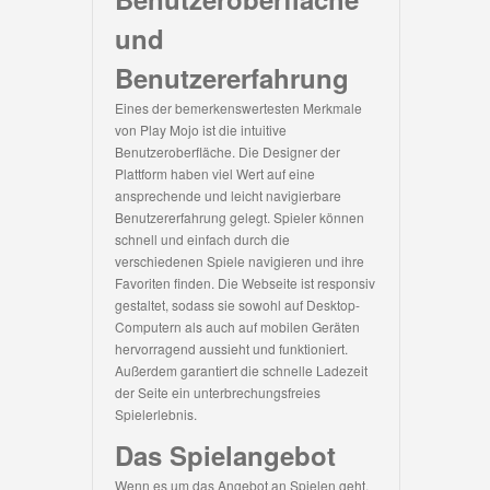
und
Benutzererfahrung
Eines der bemerkenswertesten Merkmale
von Play Mojo ist die intuitive
Benutzeroberfläche. Die Designer der
Plattform haben viel Wert auf eine
ansprechende und leicht navigierbare
Benutzererfahrung gelegt. Spieler können
schnell und einfach durch die
verschiedenen Spiele navigieren und ihre
Favoriten finden. Die Webseite ist responsiv
gestaltet, sodass sie sowohl auf Desktop-
Computern als auch auf mobilen Geräten
hervorragend aussieht und funktioniert.
Außerdem garantiert die schnelle Ladezeit
der Seite ein unterbrechungsfreies
Spielerlebnis.
Das Spielangebot
Wenn es um das Angebot an Spielen geht,