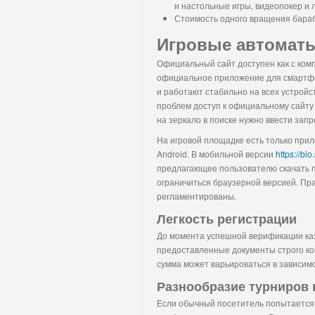
и настольные игры, видеопокер и 
Стоимость одного вращения бараб
Игровые автомат
Официальный сайт доступен как с комп
официальное приложение для смартфо
и работают стабильно на всех устройст
проблем доступ к официальному сайту
на зеркало в поиске нужно ввести запр
На игровой площадке есть только при
Android. В мобильной версии
https://bio
предлагающее пользователю скачать п
ограничиться браузерной версией. Пр
регламентированы.
Легкость регистрации
До момента успешной верификации каз
предоставленные документы строго к
сумма может варьироваться в зависимо
Разнообразие турниров 
Если обычный посетитель попытается 