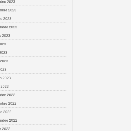
mbre 2023
mbre 2023
re 2023
embre 2023
o 2023
2023
 2023
 2023
2023
ro 2023
 2023
mbre 2022
mbre 2022
re 2022
embre 2022
o 2022