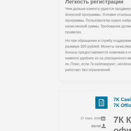
Легкость регистрации
Чем дальше клиенту удается продвину
бонусной программы. Условия отыгрыш
программы. Пользователю нужно набра
начисленной суммы. Требование должн
правилах.
Но при обращении в службу поддержки
размере 300 рублей. Монеты зачисляю
бонусы предоставляются новичкам и п
намного удобнее из-за упрощенного ме
пк. Плюс, если 7к заблокируют, необя
работает без ограничений.
7K Cas
7K Offic
7К 
27 mayo, 2026
daniel
офи