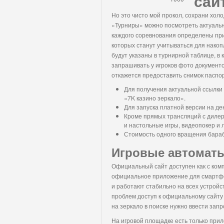
сай
Но это чисто мой прокол, сохрани холо
«Турниры» можно посмотреть актуальн
каждого соревнования определены приз
которых станут учитываться для нако
будут указаны в турнирной таблице, в
запрашивать у игроков фото документ
откажется предоставить снимок паспор
Для получения актуальной ссылки 
«7K казино зеркало».
Для запуска платной версии на де
Кроме прямых трансляций с дилер
и настольные игры, видеопокер и 
Стоимость одного вращения бараб
Игровые автомат
Официальный сайт доступен как с комп
официальное приложение для смартфо
и работают стабильно на всех устройст
проблем доступ к официальному сайту
на зеркало в поиске нужно ввести запр
На игровой площадке есть только при