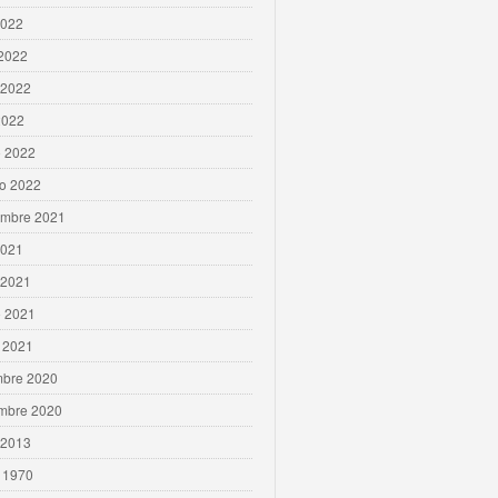
2022
 2022
 2022
2022
 2022
ro 2022
embre 2021
2021
 2021
 2021
 2021
mbre 2020
mbre 2020
 2013
 1970