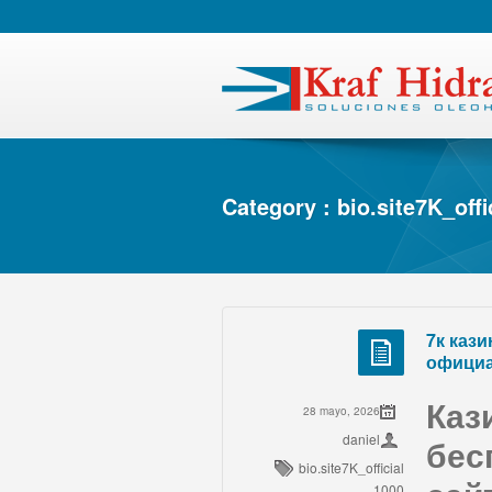
Category : bio.site7K_offi
7к каз
офици
Каз
28 mayo, 2026
daniel
бес
bio.site7K_official
1000