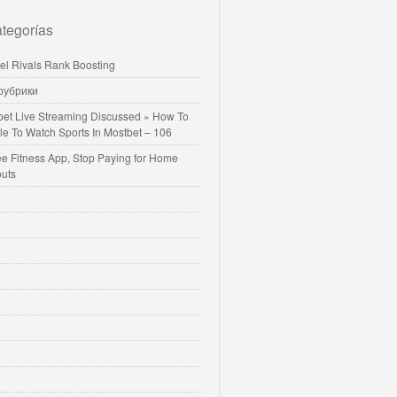
tegorías
vel Rivals Rank Boosting
 рубрики
bet Live Streaming Discussed » How To
le To Watch Sports In Mostbet – 106
ee Fitness App, Stop Paying for Home
uts