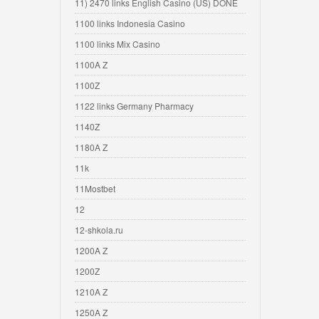
11) 2470 links English Casino (US) DONE
1100 links Indonesia Casino
1100 links Mix Casino
1100A Z
1100Z
1122 links Germany Pharmacy
1140Z
1180A Z
11k
11Mostbet
12
12-shkola.ru
1200A Z
1200Z
1210A Z
1250A Z