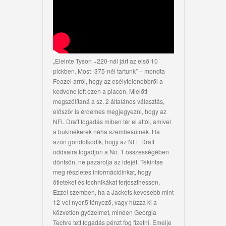
„Eleinte Tyson +220-nál járt az első 10
pickben. Most -375-nél tartunk” – mondta
Feazel arról, hogy az esélytelenebbről a
kedvenc lett ezen a piacon. Mielőtt
megszólítaná a sz. 2 általános választás,
először is érdemes megjegyezni, hogy az
NFL Draft fogadás miben tér el attól, amivel
a bukmékerek néha szembesülnek. Ha
azon gondolkodik, hogy az NFL Draft
oddsaira fogadjon a No. 1 összességében
döntsön, ne pazarolja az idejét. Tekintse
meg részletes információinkat, hogy
ötleteket és technikákat terjeszthessen.
Ezzel szemben, ha a Jackets kevesebb mint
12-vel nyer.5 tényező, vagy húzza ki a
közvetlen győzelmet, minden Georgia
Techre tett fogadás pénzt fog fizetni. Emelje