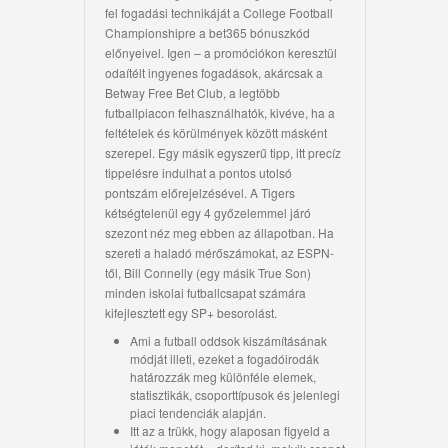
fel fogadási technikáját a College Football
Championshipre a bet365 bónuszkód
előnyeivel. Igen – a promóciókon keresztül
odaítélt ingyenes fogadások, akárcsak a
Betway Free Bet Club, a legtöbb
futballpiacon felhasználhatók, kivéve, ha a
feltételek és körülmények között másként
szerepel. Egy másik egyszerű tipp, itt precíz
tippelésre indulhat a pontos utolsó
pontszám előrejelzésével. A Tigers
kétségtelenül egy 4 győzelemmel járó
szezont néz meg ebben az állapotban. Ha
szereti a haladó mérőszámokat, az ESPN-
től, Bill Connelly (egy másik True Son)
minden iskolai futballcsapat számára
kifejlesztett egy SP+ besorolást.
Ami a futball oddsok kiszámításának
módját illeti, ezeket a fogadóirodák
határozzák meg különféle elemek,
statisztikák, csoporttípusok és jelenlegi
piaci tendenciák alapján.
Itt az a trükk, hogy alaposan figyeld a