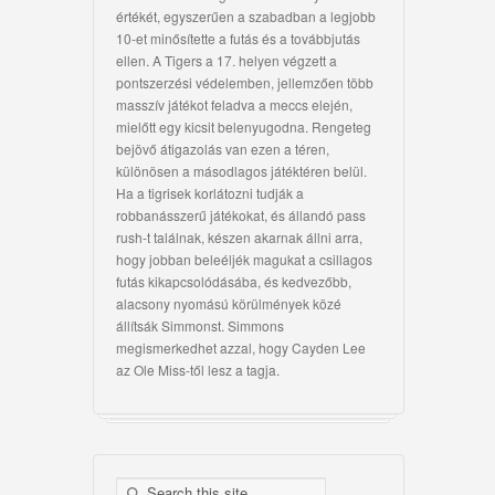
értékét, egyszerűen a szabadban a legjobb
10-et minősítette a futás és a továbbjutás
ellen. A Tigers a 17. helyen végzett a
pontszerzési védelemben, jellemzően több
masszív játékot feladva a meccs elején,
mielőtt egy kicsit belenyugodna. Rengeteg
bejövő átigazolás van ezen a téren,
különösen a másodlagos játéktéren belül.
Ha a tigrisek korlátozni tudják a
robbanásszerű játékokat, és állandó pass
rush-t találnak, készen akarnak állni arra,
hogy jobban beleéljék magukat a csillagos
futás kikapcsolódásába, és kedvezőbb,
alacsony nyomású körülmények közé
állítsák Simmonst. Simmons
megismerkedhet azzal, hogy Cayden Lee
az Ole Miss-től lesz a tagja.