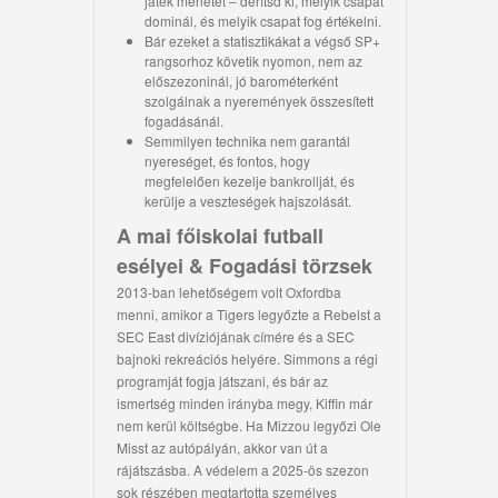
játék menetét – derítsd ki, melyik csapat
dominál, és melyik csapat fog értékelni.
Bár ezeket a statisztikákat a végső SP+
rangsorhoz követik nyomon, nem az
előszezoninál, jó barométerként
szolgálnak a nyeremények összesített
fogadásánál.
Semmilyen technika nem garantál
nyereséget, és fontos, hogy
megfelelően kezelje bankrollját, és
kerülje a veszteségek hajszolását.
A mai főiskolai futball
esélyei & Fogadási törzsek
2013-ban lehetőségem volt Oxfordba
menni, amikor a Tigers legyőzte a Rebelst a
SEC East divíziójának címére és a SEC
bajnoki rekreációs helyére. Simmons a régi
programját fogja játszani, és bár az
ismertség minden irányba megy, Kiffin már
nem kerül költségbe. Ha Mizzou legyőzi Ole
Misst az autópályán, akkor van út a
rájátszásba. A védelem a 2025-ös szezon
sok részében megtartotta személyes