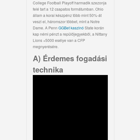
College Football Playoff harmadik szezonja
felé tart a 12 csapatos formátumban. Ohio
állam a korai készpénz több mint 50%-át
veszi el, háromszor többet, mint a Notre
Dame. A Penn
GGBet kaszinó
State korán
kap némi pénzt a repülőjegyekből, a Nittany
Lions +5000 esélye van a CFP
megnyerésére.
A) Érdemes fogadási
technika