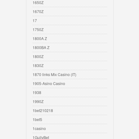
1650Z
1670Z
17
1750Z
1800A Z
1800BA Z
1800Z
1830Z
1870 links Mix Casino (IT)
1905-Asino Casino
1938
1990Z
1bet210218
1bet5
1casino
1GullyBet