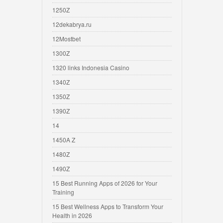
1250Z
12dekabrya.ru
12Mostbet
1300Z
1320 links Indonesia Casino
1340Z
1350Z
1390Z
14
1450A Z
1480Z
1490Z
15 Best Running Apps of 2026 for Your
Training
15 Best Wellness Apps to Transform Your
Health in 2026