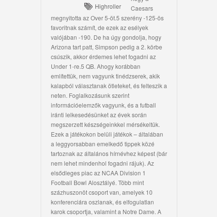
Highroller
Caesars
megnyitotta az Over 5-öt.5 szerény -125-ös
favoritnak számít, de ezek az esélyek
valójában -190. De ha úgy gondolja, hogy
Arizona tart patt, Simpson pedig a 2. körbe
csúszik, akkor érdemes lehet fogadni az
Under 1-re.5 QB. Ahogy korábban
említettük, nem vagyunk tinédzserek, akik
kalapból választanak ötleteket, és felteszik a
neten. Foglalkozásunk szerint
információelemzők vagyunk, és a futball
iránti lelkesedésünket az évek során
megszerzett készségeinkkel mérsékeltük.
Ezek a játékokon belüli játékok – általában
a leggyorsabban emelkedő tippek közé
tartoznak az általános hírnévhez képest (bár
nem lehet mindenhol fogadni rájuk). Az
elsődleges piac az NCAA Division 1
Football Bowl Alosztályé. Több mint
százhuszonöt csoport van, amelyek 10
konferenciára oszlanak, és elfogulatlan
karok csoportja, valamint a Notre Dame. A