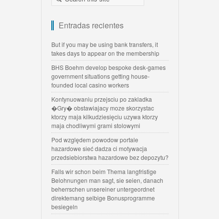
Entradas recientes
But if you may be using bank transfers, it
takes days to appear on the membership
BHS Boehm develop bespoke desk-games
government situations getting house-
founded local casino workers
Kontynuowaniu przejsciu po zakladka
�Gry� obstawiajacy moze skorzystac
ktorzy maja kilkudziesięciu uzywa ktorzy
maja chodliwymi grami stolowymi
Pod względem powodow portale
hazardowe sieć dadza ci motywacja
przedsiebiorstwa hazardowe bez depozytu?
Falls wir schon beim Thema langfristige
Belohnungen man sagt, sie seien, danach
beherrschen unsereiner untergeordnet
direktemang selbige Bonusprogramme
besiegeln