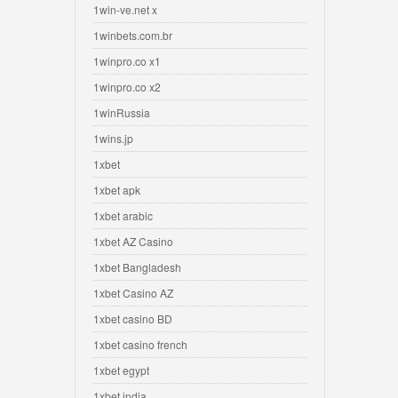
1win-ve.net x
1winbets.com.br
1winpro.co x1
1winpro.co x2
1winRussia
1wins.jp
1xbet
1xbet apk
1xbet arabic
1xbet AZ Casino
1xbet Bangladesh
1xbet Casino AZ
1xbet casino BD
1xbet casino french
1xbet egypt
1xbet india