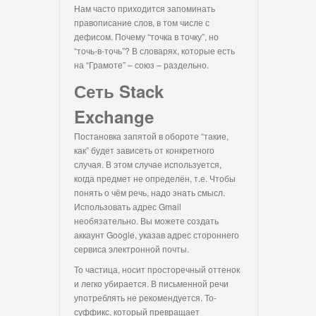
Нам часто приходится запоминать
правописание слов, в том числе с
дефисом. Почему “точка в точку”, но
“точь-в-точь”? В словарях, которые есть
на “Грамоте” – союз – раздельно.
Сеть Stack
Exchange
Постановка запятой в обороте “такие,
как” будет зависеть от конкретного
случая. В этом случае используется,
когда предмет не определён, т.е. Чтобы
понять о чём речь, надо знать смысл.
Использовать адрес Gmail
необязательно. Вы можете создать
аккаунт Google, указав адрес стороннего
сервиса электронной почты.
То частица, носит просторечный оттенок
и легко убирается. В письменной речи
употреблять не рекомендуется. То-
суффикс, который превращает