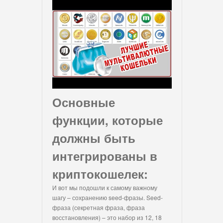
Основные
функции, которые
должны быть
интегрированы в
криптокошелек:
И вот мы подошли к самому важному
шагу – сохранению seed-фразы. Seed-
фраза (секретная фраза, фраза
восстановления) – это набор из 12, 18