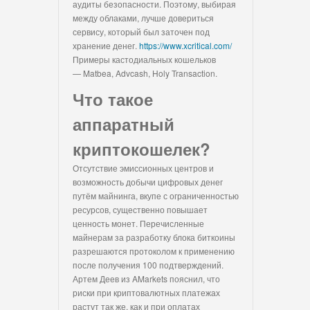
аудиты безопасности. Поэтому, выбирая
между облаками, лучше довериться
сервису, который был заточен под
хранение денег.
https://www.xcritical.com/
Примеры кастодиальных кошельков
— Matbea, Advcash, Holy Transaction.
Что такое
аппаратный
криптокошелек?
Отсутствие эмиссионных центров и
возможность добычи цифровых денег
путём майнинга, вкупе с ограниченностью
ресурсов, существенно повышает
ценность монет. Перечисленные
майнерам за разработку блока биткоины
разрешаются протоколом к применению
после получения 100 подтверждений.
Артем Деев из AMarkets пояснил, что
риски при криптовалютных платежах
растут так же, как и при оплатах