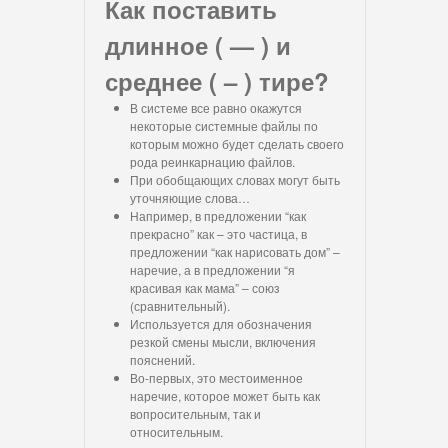
Как поставить
длинное ( — ) и
среднее ( – ) тире?
В системе все равно окажутся
некоторые системные файлы по
которым можно будет сделать своего
рода реинкарнацию файлов.
При обобщающих словах могут быть
уточняющие слова…
Например, в предложении “как
прекрасно” как – это частица, в
предложении “как нарисовать дом” –
наречие, а в предложении “я
красивая как мама” – союз
(сравнительный).
Используется для обозначения
резкой смены мысли, включения
пояснений.
Во-первых, это местоименное
наречие, которое может быть как
вопросительным, так и
относительным.