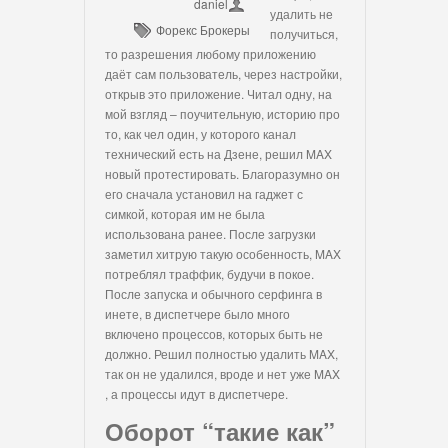
daniel
удалить не
Форекс Брокеры
получиться,
то разрешения любому приложению
даёт сам пользователь, через настройки,
открыв это приложение. Читал одну, на
мой взгляд – поучительную, историю про
то, как чел один, у которого канал
технический есть на Дзене, решил MAX
новый протестировать. Благоразумно он
его сначала установил на гаджет с
симкой, которая им не была
использована ранее. После загрузки
заметил хитрую такую особенность, MAX
потреблял траффик, будучи в покое.
После запуска и обычного серфинга в
инете, в диспетчере было много
включено процессов, которых быть не
должно. Решил полностью удалить MAX,
так он не удалился, вроде и нет уже MAX
, а процессы идут в диспетчере.
Оборот “такие как”