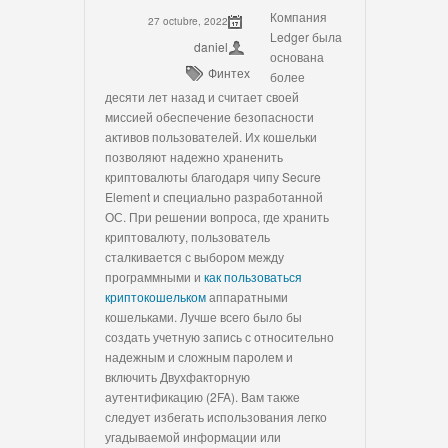
Компания
27 octubre, 2022
Ledger была
daniel
основана
Финтех
более
десяти лет назад и считает своей
миссией обеспечение безопасности
активов пользователей. Их кошельки
позволяют надежно храненить
криптовалюты благодаря чипу Secure
Element и специально разработанной
ОС. При решении вопроса, где хранить
криптовалюту, пользователь
сталкивается с выбором между
программными и
как пользоваться
криптокошельком
аппаратными
кошельками. Лучше всего было бы
создать учетную запись с относительно
надежным и сложным паролем и
включить Двухфакторную
аутентификацию (2FA). Вам также
следует избегать использования легко
угадываемой информации или