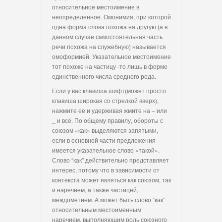
относительное местоимение в
неопределенное. Омонимия, при которой
одна форма слова похожа на другую (а в
данном случае самостоятельная часть
речи похожа на служебную) называется
омоформией. Указательное местоимение
тот похоже на частицу -то лишь в форме
единственного числа среднего рода.
Если у вас клавиша шифт(может просто
клавиша широкая со стрелкой вверх),
нажмите её и удерживая жмите на – или
_ и всё. По общему правилу, обороты с
союзом «как» выделяются запятыми,
если в основной части предложения
имеется указательное слово «такой».
Слово “как” действительно представляет
интерес, потому что в зависимости от
контекста может являться как союзом, так
и наречием, а также частицей,
междометием. А может быть слово “как”
относительным местоименным
наречием, выполняющим роль союзного