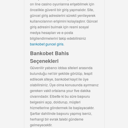
on line casino oyunlarına erişebilmek için
öncelikle güvenli bir giriş yapmalıdır. Site,
güncel giriş adreslerini sürekli yenileyerek
kullanıcılarının erişimini kolaylaştırır. Güncel
giriş adresini bulmak için resmi sosyal
medya hesapları ve e-posta
bilgilendirmelerini takip edebilirsiniz
bankobet guncel giris
.
Bankobet Bahis
Seçenekleri
Güvenilir yabancı iddaa siteleri arasında
bulunduğu net bir şekilde görülüp, tespit
edilecek siteye, bankobet kayıt ile üye
olabilirsiniz. Üye olma konusunda ayırmanız
gereken vakit ortalama your five dakika
civarındadır. Elbette ki bu süre başvuru
belgesini açıp, doldurup, müşteri
hizmetlerine göndermek ile başlayacaktır.
Şartlar dahilinde başvuru yapmış iseniz,
herhangi bir evrak talebi gündeme
gelmeyecektir.