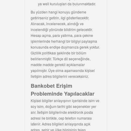
ya weil kuruluşları da bulunmaktadır.
Bu yüzden hangi konuyu gündeme
getirirseniz getirin, ilgi gösterilecektir.
Alınacak, incelenecek, alındığı ve
incelendiği yönünde bildirim gelecektir.
Hesap açma, para yatırma, para çekme
işlemlerinde herhangi bir bilgiyi paylaşma
konusunda endişe duymanıza gerek yoktur.
Gizlilik politikası şeklinde bir bölüm
belirlenmiştir. Türkçe dil seçeneğinde,
madde madde gerekli açıklamalar
yapılmıştır. Üye olma aşamasında kişisel
iletişim adres bilgilerini vereceksiniz.
Bankobet Erişim
Probleminde Yapılacaklar
Kişisel bilgiler anlayışının içerisinde isim ve
soy isim, doğum tarihi gibi seçenekler yer
alır. İletişim bilgilerinde elektronik posta
adresi ile birlikte, cep telefon numarası
istenir. Adres bilgileri anlayışında açık
adres, şehir ve ülke bilgisinin talep