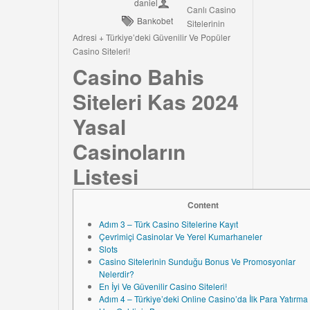
daniel
Canlı Casino
Bankobet
Sitelerinin
Adresi + Türkiye’deki Güvenilir Ve Popüler
Casino Siteleri!
Casino Bahis
Siteleri Kas 2024
Yasal
Casinoların
Listesi ️
Content
Adım 3 – Türk Casino Sitelerine Kayıt
Çevrimiçi Casinolar Ve Yerel Kumarhaneler
Slots
Casino Sitelerinin Sunduğu Bonus Ve Promosyonlar
Nelerdir?
En İyi Ve Güvenilir Casino Siteleri!
Adım 4 – Türkiye’deki Online Casino’da İlk Para Yatırma