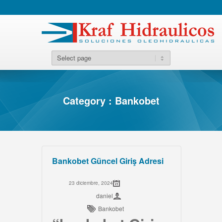
Category : Bankobet
Bankobet Güncel Giriş Adresi
23 diciembre, 2024
daniel
Bankobet