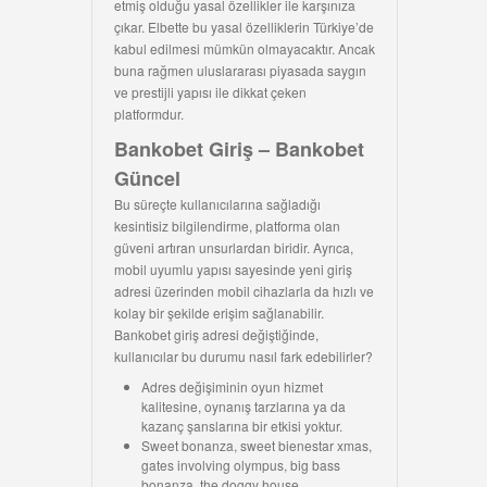
etmiş olduğu yasal özellikler ile karşınıza
çıkar. Elbette bu yasal özelliklerin Türkiye’de
kabul edilmesi mümkün olmayacaktır. Ancak
buna rağmen uluslararası piyasada saygın
ve prestijli yapısı ile dikkat çeken
platformdur.
Bankobet Giriş – Bankobet
Güncel
Bu süreçte kullanıcılarına sağladığı
kesintisiz bilgilendirme, platforma olan
güveni artıran unsurlardan biridir. Ayrıca,
mobil uyumlu yapısı sayesinde yeni giriş
adresi üzerinden mobil cihazlarla da hızlı ve
kolay bir şekilde erişim sağlanabilir.
Bankobet giriş adresi değiştiğinde,
kullanıcılar bu durumu nasıl fark edebilirler?
Adres değişiminin oyun hizmet
kalitesine, oynanış tarzlarına ya da
kazanç şanslarına bir etkisi yoktur.
Sweet bonanza, sweet bienestar xmas,
gates involving olympus, big bass
bonanza, the doggy house.