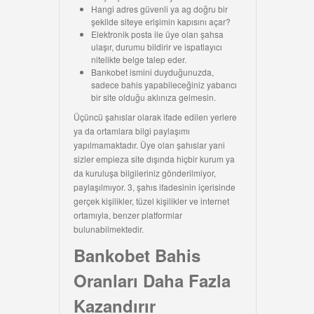
Hangi adres güvenli ya ag doğru bir
şekilde siteye erişimin kapısını açar?
Elektronik posta ile üye olan şahsa
ulaşır, durumu bildirir ve ispatlayıcı
nitelikte belge talep eder.
Bankobet ismini duyduğunuzda,
sadece bahis yapabileceğiniz yabancı
bir site olduğu aklınıza gelmesin.
Üçüncü şahıslar olarak ifade edilen yerlere
ya da ortamlara bilgi paylaşımı
yapılmamaktadır. Üye olan şahıslar yani
sizler empieza site dışında hiçbir kurum ya
da kuruluşa bilgileriniz gönderilmiyor,
paylaşılmıyor. 3, şahıs ifadesinin içerisinde
gerçek kişilikler, tüzel kişilikler ve internet
ortamıyla, benzer platformlar
bulunabilmektedir.
Bankobet Bahis
Oranları Daha Fazla
Kazandırır