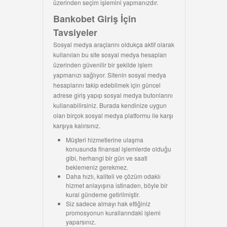
üzerinden seçim işlemini yapmanızdır.
Bankobet Giriş İçin
Tavsiyeler
Sosyal medya araçlarını oldukça aktif olarak
kullanılan bu site sosyal medya hesapları
üzerinden güvenilir bir şekilde işlem
yapmanızı sağlıyor. Sitenin sosyal medya
hesaplarını takip edebilmek için güncel
adrese giriş yapıp sosyal medya butonlarını
kullanabilirsiniz. Burada kendinize uygun
olan birçok sosyal medya platformu ile karşı
karşıya kalırsınız.
Müşteri hizmetlerine ulaşma
konusunda finansal işlemlerde olduğu
gibi, herhangi bir gün ve saati
beklemeniz gerekmez.
Daha hızlı, kaliteli ve çözüm odaklı
hizmet anlayışına istinaden, böyle bir
kural gündeme getirilmiştir.
Siz sadece almayı hak ettiğiniz
promosyonun kurallarındaki işlemi
yaparsınız.