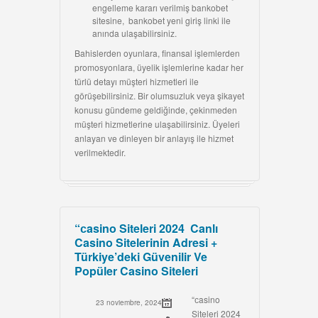
engelleme kararı verilmiş bankobet
sitesine, bankobet yeni giriş linki ile
anında ulaşabilirsiniz.
Bahislerden oyunlara, finansal işlemlerden
promosyonlara, üyelik işlemlerine kadar her
türlü detayı müşteri hizmetleri ile
görüşebilirsiniz. Bir olumsuzluk veya şikayet
konusu gündeme geldiğinde, çekinmeden
müşteri hizmetlerine ulaşabilirsiniz. Üyeleri
anlayan ve dinleyen bir anlayış ile hizmet
verilmektedir.
“сasino Siteleri 2024 ️ Canlı
Casino Sitelerinin Adresi +
Türkiye’deki Güvenilir Ve
Popüler Casino Siteleri
“сasino
23 noviembre, 2024
Siteleri 2024 ️