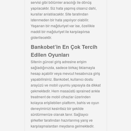
servisi gibi bölümler aracılığı ile dönüş
yapılacaktır. Siz hata yapmış olsanız dahi,
kurallar anlatılacaktır. Site tarafından
istenmeden bir hata yapılıyor olabilir.
Yaşanan bir mağduriyet var ise, özellikle
maddi bir mağduriyet ile karşılaşılırsa
giderilecektir.
Bankobet’in En Çok Tercih
Edilen Oyunları
Sitenin güncel giriş adresine erişim
sağladığınızda, sadece birkaç tıklamayla
hesap açabilir veya mevcut hesabınıza giriş
yapabilirsiniz. Bankobet, kullanıcı dostu
arayüzü ve mobil uyumlu yapısıyla da dikkat
çekmektedir. Hem masaüstü sprained ankle
treatment de mobil cihazlar üzerinden
kolayca erişilebilen platform, bahis ve oyun
deneyiminizi kesintisiz bir şekilde
sürdürmenize olanak tanır. Sağlayıcı
şirketler tarafından hazırlanmış yarış ve
karşılaşmalardan meydana gelmektedir.