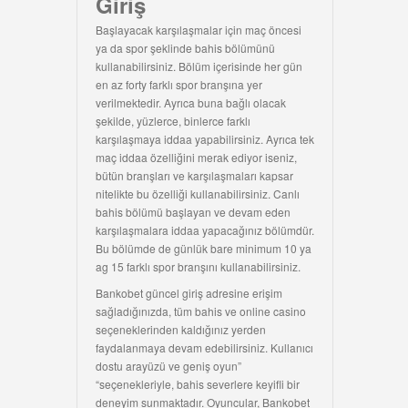
Giriş
Başlayacak karşılaşmalar için maç öncesi
ya da spor şeklinde bahis bölümünü
kullanabilirsiniz. Bölüm içerisinde her gün
en az forty farklı spor branşına yer
verilmektedir. Ayrıca buna bağlı olacak
şekilde, yüzlerce, binlerce farklı
karşılaşmaya iddaa yapabilirsiniz. Ayrıca tek
maç iddaa özelliğini merak ediyor iseniz,
bütün branşları ve karşılaşmaları kapsar
nitelikte bu özelliği kullanabilirsiniz. Canlı
bahis bölümü başlayan ve devam eden
karşılaşmalara iddaa yapacağınız bölümdür.
Bu bölümde de günlük bare minimum 10 ya
ag 15 farklı spor branşını kullanabilirsiniz.
Bankobet güncel giriş adresine erişim
sağladığınızda, tüm bahis ve online casino
seçeneklerinden kaldığınız yerden
faydalanmaya devam edebilirsiniz. Kullanıcı
dostu arayüzü ve geniş oyun”
“seçenekleriyle, bahis severlere keyifli bir
deneyim sunmaktadır. Oyuncular, Bankobet