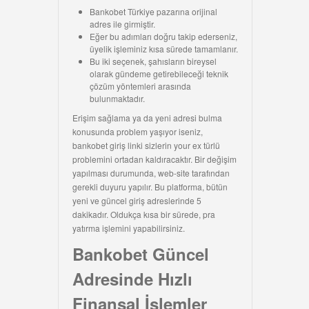
Bankobet Türkiye pazarına orijinal
adres ile girmiştir.
Eğer bu adımları doğru takip ederseniz,
üyelik işleminiz kısa sürede tamamlanır.
Bu iki seçenek, şahısların bireysel
olarak gündeme getirebileceği teknik
çözüm yöntemleri arasında
bulunmaktadır.
Erişim sağlama ya da yeni adresi bulma
konusunda problem yaşıyor iseniz,
bankobet giriş linki sizlerin your ex türlü
problemini ortadan kaldıracaktır. Bir değişim
yapılması durumunda, web-site tarafından
gerekli duyuru yapılır. Bu platforma, bütün
yeni ve güncel giriş adreslerinde 5
dakikadır. Oldukça kısa bir sürede, pra
yatırma işlemini yapabilirsiniz.
Bankobet Güncel
Adresinde Hızlı
Finansal İşlemler