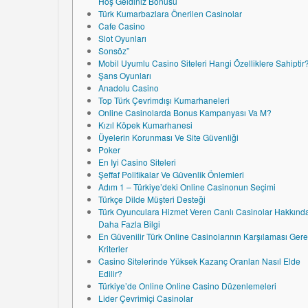
Hoş Geldiniz Bonusu
Türk Kumarbazlara Önerilen Casinolar
Cafe Casino
Slot Oyunları
Sonsöz”
Mobil Uyumlu Casino Siteleri Hangi Özelliklere Sahiptir
Şans Oyunları
Anadolu Casino
Top Türk Çevrimdışı Kumarhaneleri
Online Casinolarda Bonus Kampanyası Va M?
Kızıl Köpek Kumarhanesi
Üyelerin Korunması Ve Site Güvenliği
Poker
En Iyi Casino Siteleri
Şeffaf Politikalar Ve Güvenlik Önlemleri
Adım 1 – Türkiye’deki Online Casinonun Seçimi
Türkçe Dilde Müşteri Desteği
Türk Oyunculara Hizmet Veren Canlı Casinolar Hakkınd
Daha Fazla Bilgi
En Güvenilir Türk Online Casinolarının Karşılaması Ger
Kriterler
Casino Sitelerinde Yüksek Kazanç Oranları Nasıl Elde
Edilir?
Türkiye’de Online Online Casino Düzenlemeleri
Lider Çevrimiçi Casinolar