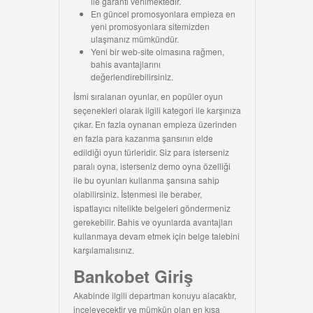
ile garanti verilmektedir.
En güncel promosyonlara empieza en
yeni promosyonlara sitemizden
ulaşmanız mümkündür.
Yeni bir web-site olmasına rağmen,
bahis avantajlarını
değerlendirebilirsiniz.
İsmi sıralanan oyunlar, en popüler oyun
seçenekleri olarak ilgili kategori ile karşınıza
çıkar. En fazla oynanan empieza üzerinden
en fazla para kazanma şansının elde
edildiği oyun türleridir. Siz para isterseniz
paralı oyna, isterseniz demo oyna özelliği
ile bu oyunları kullanma şansına sahip
olabilirsiniz. İstenmesi ile beraber,
ispatlayıcı nitelikte belgeleri göndermeniz
gerekebilir. Bahis ve oyunlarda avantajları
kullanmaya devam etmek için belge talebini
karşılamalısınız.
Bankobet Giriş
Akabinde ilgili departman konuyu alacaktır,
inceleyecektir ve mümkün olan en kısa