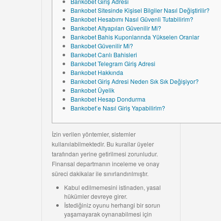
Bankobet Giriş Adresi
Bankobet Sitesinde Kişisel Bilgiler Nasıl Değiştirilir?
Bankobet Hesabımı Nasıl Güvenli Tutabilirim?
Bankobet Altyapıları Güvenilir Mi?
Bankobet Bahis Kuponlarında Yükselen Oranlar
Bankobet Güvenilir Mi?
Bankobet Canlı Bahisleri
Bankobet Telegram Giriş Adresi
Bankobet Hakkında
Bankobet Giriş Adresi Neden Sık Sık Değişiyor?
Bankobet Üyelik
Bankobet Hesap Dondurma
Bankobet’e Nasıl Giriş Yapabilirim?
İzin verilen yöntemler, sistemler
kullanılabilmektedir. Bu kurallar üyeler
tarafından yerine getirilmesi zorunludur.
Finansal departmanın inceleme ve onay
süreci dakikalar ile sınırlandırılmıştır.
Kabul edilmemesini istinaden, yasal
hükümler devreye girer.
İstediğiniz oyunu herhangi bir sorun
yaşamayarak oynanabilmesi için