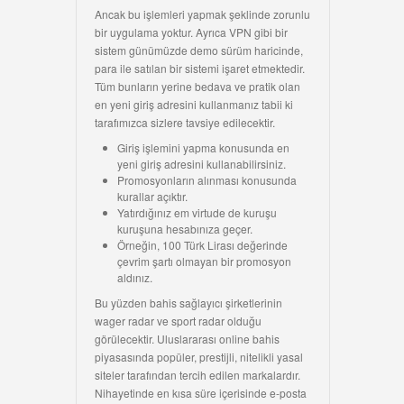
Ancak bu işlemleri yapmak şeklinde zorunlu
bir uygulama yoktur. Ayrıca VPN gibi bir
sistem günümüzde demo sürüm haricinde,
para ile satılan bir sistemi işaret etmektedir.
Tüm bunların yerine bedava ve pratik olan
en yeni giriş adresini kullanmanız tabii ki
tarafımızca sizlere tavsiye edilecektir.
Giriş işlemini yapma konusunda en
yeni giriş adresini kullanabilirsiniz.
Promosyonların alınması konusunda
kurallar açıktır.
Yatırdığınız em virtude de kuruşu
kuruşuna hesabınıza geçer.
Örneğin, 100 Türk Lirası değerinde
çevrim şartı olmayan bir promosyon
aldınız.
Bu yüzden bahis sağlayıcı şirketlerinin
wager radar ve sport radar olduğu
görülecektir. Uluslararası online bahis
piyasasında popüler, prestijli, nitelikli yasal
siteler tarafından tercih edilen markalardır.
Nihayetinde en kısa süre içerisinde e-posta