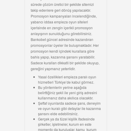
sürede çözüm üretici bir şekilde sitemizi
takip edenlere geri dönüş yapılacaktır.
Promosyon kampanyaları incelendiğinde,
yabancı iddaa empieza oyun siteleri
içerisinde en zengin içerikli promosyon
anlayışının sunulduğunu görebilirsiniz.
Bankobet güncel adresinde kazandıran
promosyonlar üyeler ile buluşmaktadır. Her
promosyon kendi içindeki kurallara göre
bahis yapıp, kazanma şansını yaratabilir.
Sadece kuralları dikkatli bir şekilde okuyup,
gereğini yapmanız yeterlidir.
Yasal özellikleri empieza paralı oyun
hizmetleri Türkiye’de kabul görmez.
Bu yöntemlerin yerine aşağıda
belirttiğiniz şekli ile yeni giriş adresini
kullanmanız daha akıllıca olacaktır.
Şeffaf oyunlarda sadece şans, deneyim
ve oyun kuralı gibi detaylar ile kazanma
şansını elde edebilirsiniz.
Gerçek ya da tüzel kişilik ifadesinde
şirketler, işletmeler, kurum en este
momento da kuruluşlar, kamu kurum