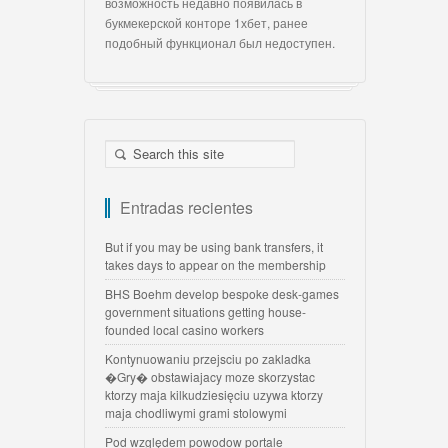
возможность недавно появилась в
букмекерской конторе 1хбет, ранее
подобный функционал был недоступен.
Entradas recientes
But if you may be using bank transfers, it
takes days to appear on the membership
BHS Boehm develop bespoke desk-games
government situations getting house-
founded local casino workers
Kontynuowaniu przejsciu po zakladka
�Gry� obstawiajacy moze skorzystac
ktorzy maja kilkudziesięciu uzywa ktorzy
maja chodliwymi grami stolowymi
Pod względem powodow portale