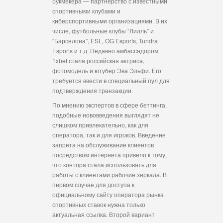
букмекера — партнерство с известными
спортивными клубами и
киберспортивными организациями. В их
числе, футбольные клубы “Лилль” и
“Барселона”, ESL, OG Esports, Tundra
Esports и т.д. Недавно амбассадором
1xbet стала российская актриса,
фотомодель и ютубер Эва Эльфи. Его
требуется ввести в специальный пул для
подтверждения транзакции.
По мнению экспертов в сфере беттинга,
подобные нововведения выглядят не
слишком привлекательно, как для
оператора, так и для игроков. Введение
запрета на обслуживание клиентов
посредством интернета привело к тому,
что контора стала использовать для
работы с клиентами рабочие зеркала. В
первом случае для доступа к
официальному сайту оператора рынка
спортивных ставок нужна только
актуальная ссылка. Второй вариант