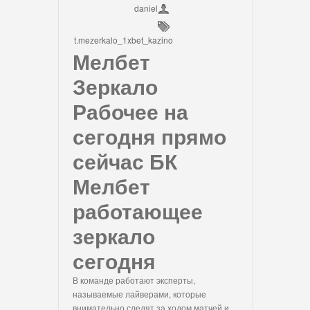
daniel
t.mezerkalo_1xbet_kazino
Мелбет
Зеркало
Рабочее на
сегодня прямо
сейчас БК
Мелбет
работающее
зеркало
сегодня
В команде работают эксперты,
называемые лайверами, которые
внимательно следят за ходом матчей и