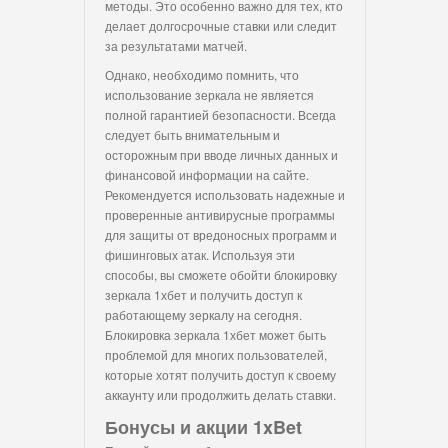
методы. Это особенно важно для тех, кто
делает долгосрочные ставки или следит
за результатами матчей.
Однако, необходимо помнить, что
использование зеркала не является
полной гарантией безопасности. Всегда
следует быть внимательным и
осторожным при вводе личных данных и
финансовой информации на сайте.
Рекомендуется использовать надежные и
проверенные антивирусные программы
для защиты от вредоносных программ и
фишинговых атак. Используя эти
способы, вы сможете обойти блокировку
зеркала 1хбет и получить доступ к
работающему зеркалу на сегодня.
Блокировка зеркала 1хбет может быть
проблемой для многих пользователей,
которые хотят получить доступ к своему
аккаунту или продолжить делать ставки.
Бонусы и акции 1xBet