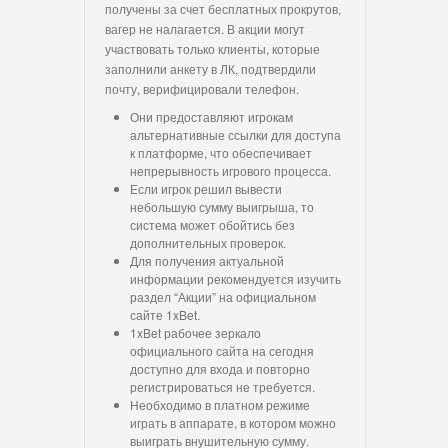
получены за счет бесплатных прокрутов,
вагер не налагается. В акции могут
участвовать только клиенты, которые
заполнили анкету в ЛК, подтвердили
почту, верифицировали телефон.
Они предоставляют игрокам
альтернативные ссылки для доступа
к платформе, что обеспечивает
непрерывность игрового процесса.
Если игрок решил вывести
небольшую сумму выигрыша, то
система может обойтись без
дополнительных проверок.
Для получения актуальной
информации рекомендуется изучить
раздел “Акции” на официальном
сайте 1xBet.
1xBet рабочее зеркало
официального сайта на сегодня
доступно для входа и повторно
регистрироваться не требуется.
Необходимо в платном режиме
играть в аппарате, в котором можно
выиграть внушительную сумму.