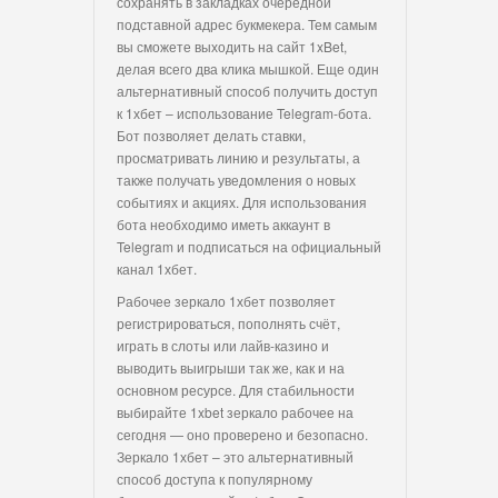
сохранять в закладках очередной
подставной адрес букмекера. Тем самым
вы сможете выходить на сайт 1xBet,
делая всего два клика мышкой. Еще один
альтернативный способ получить доступ
к 1хбет – использование Telegram-бота.
Бот позволяет делать ставки,
просматривать линию и результаты, а
также получать уведомления о новых
событиях и акциях. Для использования
бота необходимо иметь аккаунт в
Telegram и подписаться на официальный
канал 1хбет.
Рабочее зеркало 1хбет позволяет
регистрироваться, пополнять счёт,
играть в слоты или лайв-казино и
выводить выигрыши так же, как и на
основном ресурсе. Для стабильности
выбирайте 1xbet зеркало рабочее на
сегодня — оно проверено и безопасно.
Зеркало 1хбет – это альтернативный
способ доступа к популярному