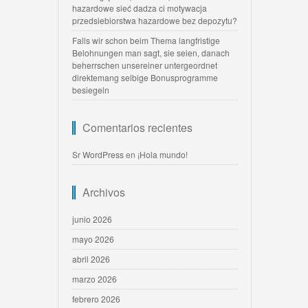
hazardowe sieć dadza ci motywacja
przedsiebiorstwa hazardowe bez depozytu?
Falls wir schon beim Thema langfristige
Belohnungen man sagt, sie seien, danach
beherrschen unsereiner untergeordnet
direktemang selbige Bonusprogramme
besiegeln
Comentarios recientes
Sr WordPress
en
¡Hola mundo!
Archivos
junio 2026
mayo 2026
abril 2026
marzo 2026
febrero 2026