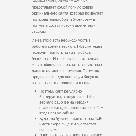
букмекерскому сайту 1хбет. Оно
представляет собой полную копию
оригинального сайта, которая позволяет
пользователям обойти блокировку и
получить доступ к своим аккаунтам и
ставкам.
Из-за этого есть необходимость в
рабочем домене зеркала 1xbet, который
позволит попасть на сайт в обход
блокировок. Нет, зеркало – это точная
копия официального сайта, все учетные
данные остаются прежними. Промокод
предназначен для активации бонусов,
связанных с выполнением вагера.
Поэтому сайт регулярно
блокируется, а актуальное 1xbet
зеркало рабочее на сегодня
становится единственным способом
входа прямо сейчас.
Будет ли букмекерская контора 1xBet
иметь скоро лицензию, остается
вопросом.
Дополнительные акции 1xbet casino