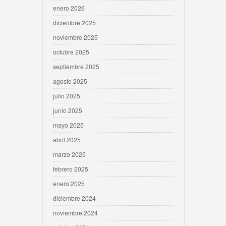
enero 2026
diciembre 2025
noviembre 2025
octubre 2025
septiembre 2025
agosto 2025
julio 2025
junio 2025
mayo 2025
abril 2025
marzo 2025
febrero 2025
enero 2025
diciembre 2024
noviembre 2024