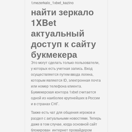
t.mezerkalo_1xbet_kazino
найти зеркало
1XBet
актуальный
доступ к сайту
букмекера
Это могут сделать только пользователи,
у которых есть учетная запись. Вход
осуществляется путем ввода логина,
которым являются ID, электронная почта
или номер телефона клиента.
Букмекерская контора 1xbet считается
одной из наиболее крупнейших в России
и в странах СНГ.
Также есть чат для общения игроков и
раздел с актуальными новостями. Теперь
даже в том случае, когда основной сайт
блокирован интернет провайдером