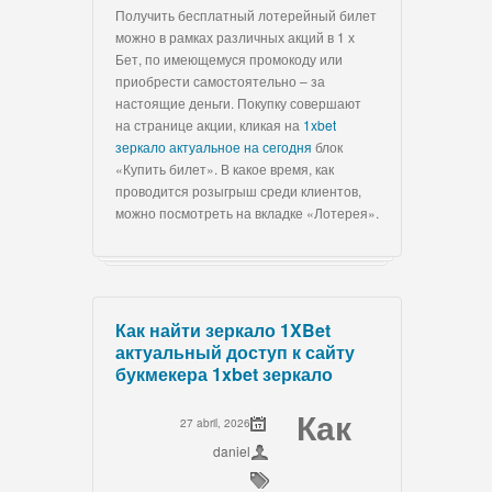
Получить бесплатный лотерейный билет
можно в рамках различных акций в 1 х
Бет, по имеющемуся промокоду или
приобрести самостоятельно – за
настоящие деньги. Покупку совершают
на странице акции, кликая на
1xbet
зеркало актуальное на сегодня
блок
«Купить билет». В какое время, как
проводится розыгрыш среди клиентов,
можно посмотреть на вкладке «Лотерея».
Как найти зеркало 1XBet
актуальный доступ к сайту
букмекера 1xbet зеркало
Как
27 abril, 2026
daniel