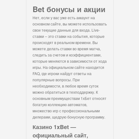
Bet бонусы и акции
Нет, если у вас уже есть аккаунт на
основном сайте, вы можете использовать
свои текущие данные для входа. Live-
ставки – это ставки на события, которые
происходят в реальном времени. Вы
можете делать ставки во время матча,
следить за счетом и коэффициентами,
которые меняются в зависимости от хода
игры. На официальном сайте находится
FAQ, где игроки найдут ответы на
популярные вопросы. При
необходимости, в любое время суток
можно обратиться в техподдержку. К
основным преимуществам 1хБет относят
богатую коллекцию автоматов,
множество игр с профессиональными
дилерами, щедрую бонусную программу.
Казино 1xBet —
официальный сайт,