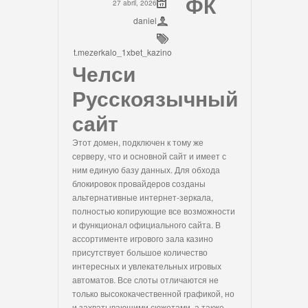
ФК
27 abril, 2026
daniel
t.mezerkalo_1xbet_kazino
Челси
Русскоязычный
сайт
Этот домен, подключен к тому же
серверу, что и основной сайт и имеет с
ним единую базу данных. Для обхода
блокировок провайдеров созданы
альтернативные интернет-зеркала,
полностью копирующие все возможности
и функционал официального сайта. В
ассортименте игрового зала казино
присутствует большое количество
интересных и увлекательных игровых
автоматов. Все слоты отличаются не
только высококачественной графикой, но
и захватывающими сюжетами, а также