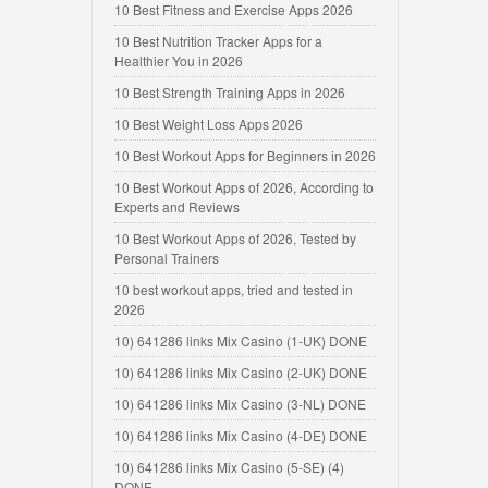
10 Best Fitness and Exercise Apps 2026
10 Best Nutrition Tracker Apps for a
Healthier You in 2026
10 Best Strength Training Apps in 2026
10 Best Weight Loss Apps 2026
10 Best Workout Apps for Beginners in 2026
10 Best Workout Apps of 2026, According to
Experts and Reviews
10 Best Workout Apps of 2026, Tested by
Personal Trainers
10 best workout apps, tried and tested in
2026
10) 641286 links Mix Casino (1-UK) DONE
10) 641286 links Mix Casino (2-UK) DONE
10) 641286 links Mix Casino (3-NL) DONE
10) 641286 links Mix Casino (4-DE) DONE
10) 641286 links Mix Casino (5-SE) (4)
DONE