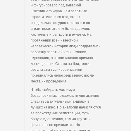
и фигурировало под вывеской
Охотничьего клуба. Там азартные
страсти кипели во всю, столы
разделялись по уровню ставок и по
играм, посетителям были доступны
карточные игры, кости и рулетка. На
протяжении всей известной
человеческой истории люди поддавались
соблазну азартной игры. Эмоции,
адреналин, а самое главная причина –
легкие деньги. Ставки на бои, гонки,
результаты турниров и матчей
принимались непосредственно возле
места их проведения.
Чтобы собирать максимум
бездепозитных подарков, нужно активно
следить за актуальными акциями в
лучших казино. По аналогии начисляются
за прохождение регистрации, суть
бонуса идентичная, только крутить
фриспины не приходится. На
специальный счет приходят деньги,