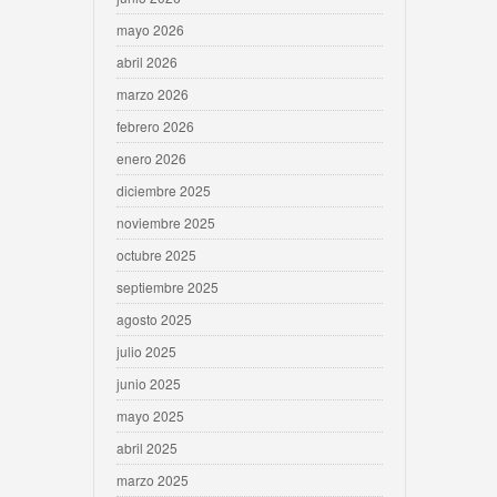
mayo 2026
abril 2026
marzo 2026
febrero 2026
enero 2026
diciembre 2025
noviembre 2025
octubre 2025
septiembre 2025
agosto 2025
julio 2025
junio 2025
mayo 2025
abril 2025
marzo 2025