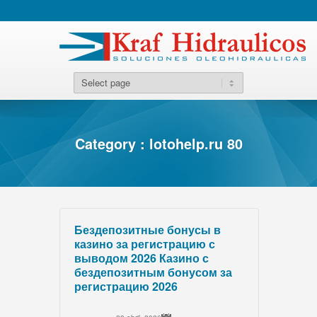
Category : lotohelp.ru 80
Бездепозитные бонусы в
казино за регистрацию с
выводом 2026 Казино с
бездепозитным бонусом за
регистрацию 2026