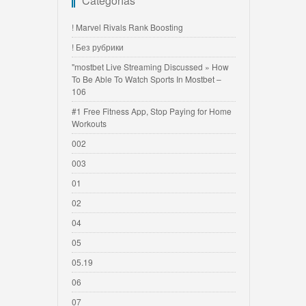
Categorías
! Marvel Rivals Rank Boosting
! Без рубрики
"mostbet Live Streaming Discussed » How
To Be Able To Watch Sports In Mostbet –
106
#1 Free Fitness App, Stop Paying for Home
Workouts
002
003
01
02
04
05
05.19
06
07