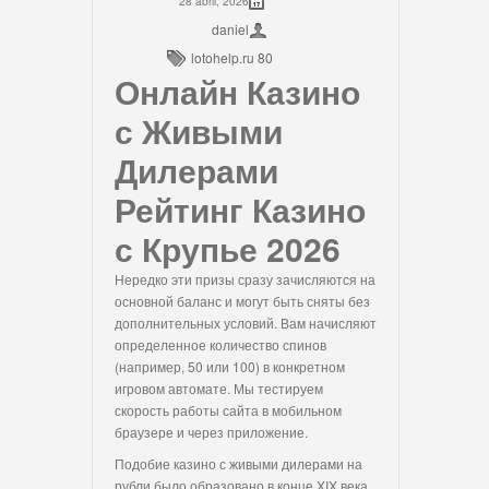
28 abril, 2026
daniel
lotohelp.ru 80
Онлайн Казино
с Живыми
Дилерами
Рейтинг Казино
с Крупье 2026
Нередко эти призы сразу зачисляются на
основной баланс и могут быть сняты без
дополнительных условий. Вам начисляют
определенное количество спинов
(например, 50 или 100) в конкретном
игровом автомате. Мы тестируем
скорость работы сайта в мобильном
браузере и через приложение.
Подобие казино с живыми дилерами на
рубли было образовано в конце XIX века