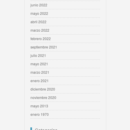
junio 2022
mayo 2022
abril 2022
marzo 2022
febrero 2022
septiembre 2021
julio 2021
mayo 2021
marzo 2021
enero 2021
diciembre 2020
noviembre 2020
mayo 2013
enero 1970