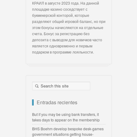
КРАИЛ в августе 2023 года. На данной
площадке казино соседствует с
букмекерской конторой, которые
разделяют общий игровой баланс, но при
этом бонусы начисляются на отдельные
счета. Бонус за регистрацию без
депозита с выводом для новичков часто
является одновременно и первым
подарком в программе лояльности.
Entradas recientes
But if you may be using bank transfers, it
takes days to appear on the membership
BHS Boehm develop bespoke desk-games
government situations getting house-