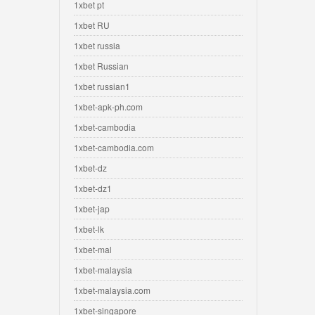
1xbet pt
1xbet RU
1xbet russia
1xbet Russian
1xbet russian1
1xbet-apk-ph.com
1xbet-cambodia
1xbet-cambodia.com
1xbet-dz
1xbet-dz1
1xbet-jap
1xbet-lk
1xbet-mal
1xbet-malaysia
1xbet-malaysia.com
1xbet-singapore