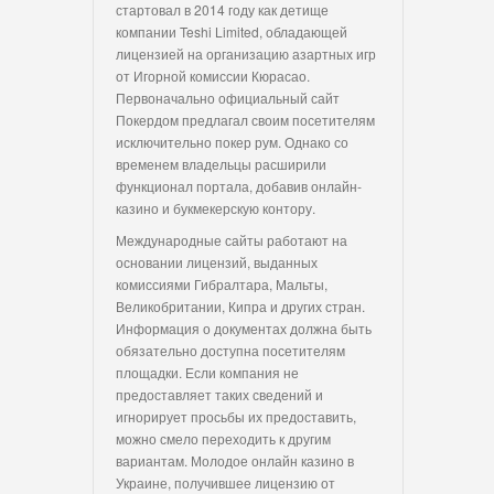
стартовал в 2014 году как детище
компании Teshi Limited, обладающей
лицензией на организацию азартных игр
от Игорной комиссии Кюрасао.
Первоначально официальный сайт
Покердом предлагал своим посетителям
исключительно покер рум. Однако со
временем владельцы расширили
функционал портала, добавив онлайн-
казино и букмекерскую контору.
Международные сайты работают на
основании лицензий, выданных
комиссиями Гибралтара, Мальты,
Великобритании, Кипра и других стран.
Информация о документах должна быть
обязательно доступна посетителям
площадки. Если компания не
предоставляет таких сведений и
игнорирует просьбы их предоставить,
можно смело переходить к другим
вариантам. Молодое онлайн казино в
Украине, получившее лицензию от