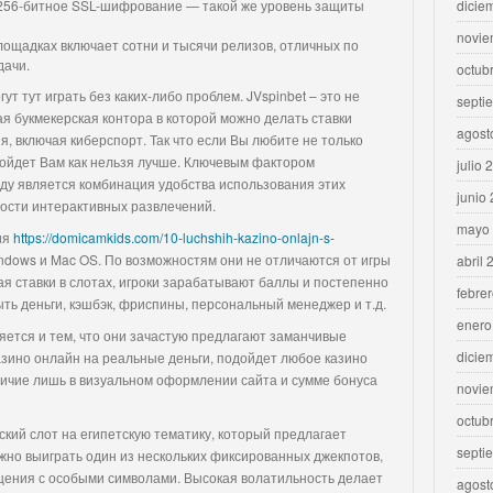
256-битное SSL-шифрование — такой же уровень защиты
dicie
novie
лощадках включает сотни и тысячи релизов, отличных по
дачи.
octub
гут тут играть без каких-либо проблем. JVspinbet – это не
septi
ая букмекерская контора в которой можно делать ставки
agost
я, включая киберспорт. Так что если Вы любите не только
одойдет Вам как нельзя лучше. Ключевым фактором
julio 
оду является комбинация удобства использования этих
junio
ости интерактивных развлечений.
mayo
ия
https://domicamkids.com/10-luchshih-kazino-onlajn-s-
indows и Mac OS. По возможностям они не отличаются от игры
abril 
ая ставки в слотах, игроки зарабатывают баллы и постепенно
febre
ыть деньги, кэшбэк, фриспины, персональный менеджер и т.д.
enero
яется и тем, что они зачастую предлагают заманчивые
dicie
азино онлайн на реальные деньги, подойдет любое казино
личие лишь в визуальном оформлении сайта и сумме бонуса
novie
octub
еский слот на египетскую тематику, который предлагает
septi
ожно выиграть один из нескольких фиксированных джекпотов,
щения с особыми символами. Высокая волатильность делает
agost