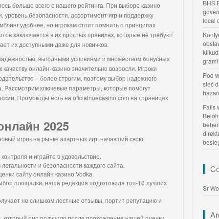
BHS B
лось больше всего с нашего рейтинга. При выборе казино
gover
, уровень безопасности, ассортимент игр и поддержку
local
мблинг удобнее, но игрокам стоит помнить о принципах
тов заключается в их простых правилах, которые не требуют
Konty
obsta
лает их доступными даже для новичков.
kilku
адежностью, выгодными условиями и множеством бонусных
grami
к качеству онлайн-казино значительно возросли. Игроки
Pod w
одательство – более строгим, поэтому выбор надежного
sieć 
а. Рассмотрим ключевые параметры, которые помогут
hazar
ссии. Промокоды есть на oficialnoecasino.com на страницах
Falls
Beloh
онлайн 2025
beher
direk
новый игрок на рынке азартных игр, начавший свою
besie
 контроля и играйте в удовольствие.
легальности и безопасности каждого сайта.
Co
ценки сайту онлайн казино Vodka.
ыбор площадки, наша редакция подготовила топ-10 лучших
Sr Wo
получает не слишком лестные отзывы, портит репутацию и
Ar
л, который оно получило после прохождения нашей оценки.