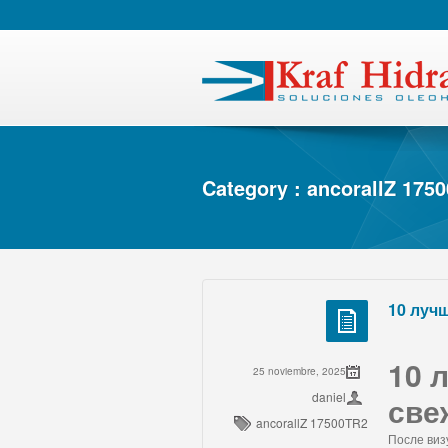
Category : ancorallZ 175
10 луч
10 
25 noviembre, 2025
daniel
све
ancorallZ 17500TR2
После виз