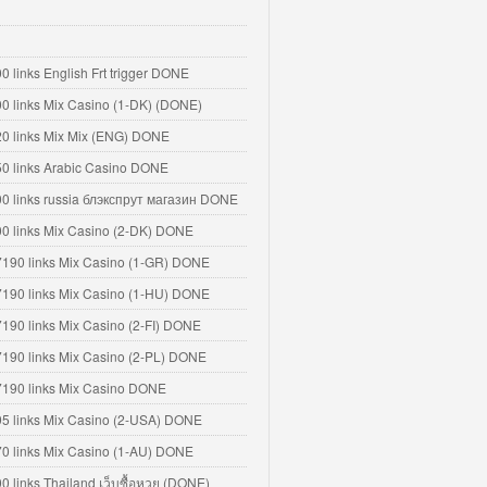
0 links English Frt trigger DONE
00 links Mix Casino (1-DK) (DONE)
20 links Mix Mix (ENG) DONE
50 links Arabic Casino DONE
00 links russia блэкспрут магазин DONE
00 links Mix Casino (2-DK) DONE
7190 links Mix Casino (1-GR) DONE
7190 links Mix Casino (1-HU) DONE
7190 links Mix Casino (2-FI) DONE
7190 links Mix Casino (2-PL) DONE
7190 links Mix Casino DONE
95 links Mix Casino (2-USA) DONE
70 links Mix Casino (1-AU) DONE
00 links Thailand เว็บซื้อหวย (DONE)