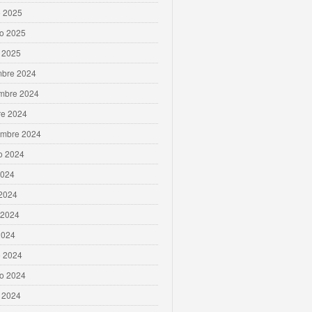
 2025
ro 2025
 2025
mbre 2024
mbre 2024
re 2024
embre 2024
o 2024
2024
 2024
 2024
2024
 2024
ro 2024
 2024