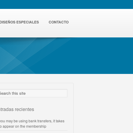
DISEÑOS ESPECIALES
CONTACTO
tradas recientes
 you may be using bank transfers, it takes
to appear on the membership