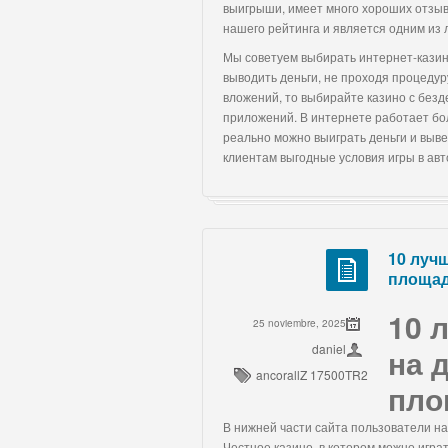
выигрыши, имеет много хороших отзыво
нашего рейтинга и является одним из 
Мы советуем выбирать интернет-казин
выводить деньги, не проходя процедур
вложений, то выбирайте казино с без
приложений. В интернете работает бол
реально можно выиграть деньги и выв
клиентам выгодные условия игры в ав
10 луч
площа
10 
25 noviembre, 2025
daniel
на 
ancorallZ 17500TR2
пло
В нижней части сайта пользователи н
Честное казино, в котором можно играт