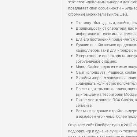
этот слот идеальным выбором для лю
предлагает свои особенности – будь т
огромные множители выигрышей.
Это могут быть деньги, кэшбэк, ф
В зависимости от оператора, вас
информацию – свое имя и фамилию,
Для его построения применяется 
Лучшие онлайн-казино предлагают
хайроллеров, так и для игроков с 
В серьезности оператора можно уб
сотрудничают с казино.
Monro Casino- одно из самых поп
Сайт использует IP адреса, сooki
В любом игорном заведении проиг
сравнивать количество положител
После тщательного анализа, оцен
выигрышам на территории Москвы 
Пятое место заняло ROX Casino, 
сегменте.
Вот мы и подошли к тройке лидеро
и разберем что к чему, более подр
Открылся сайт Плейфортуны в 2012 год
подборка игр и одна из лучших технич
надежное казино с быстрыми выплатам