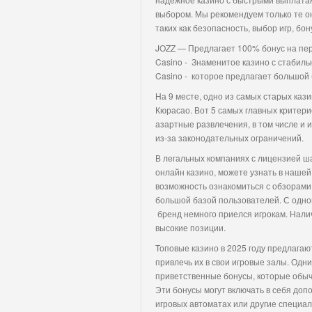
выбором. Мы рекомендуем только те он
таких как безопасность, выбор игр, б
JOZZ — Предлагает 100% бонус на перв
Casino - Знаменитое казино с стабил
Casino - которое предлагает большой 
На 9 месте, одно из самых старых каз
Кюрасао. Вот 5 самых главных критери
азартные развлечения, в том числе и 
из-за законодательных ограничений.
В легальных компаниях с лицензией ша
онлайн казино, можете узнать в нашей 
возможность ознакомиться с обзорами 
большой базой пользователей. С одной
бренд немного приелся игрокам. Нали
высокие позиции.
Топовые казино в 2025 году предлагаю
привлечь их в свои игровые залы. Одн
приветственные бонусы, которые обыч
Эти бонусы могут включать в себя до
игровых автоматах или другие специа