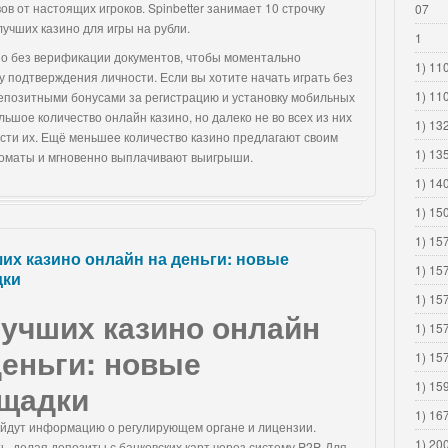
в от настоящих игроков. Spinbetter занимает 10 строчку
07
лучших казино для игры на рубли.
1
о без верификации документов, чтобы моментально
1) 110
у подтверждения личности. Если вы хотите начать играть без
1) 11
депозитными бонусами за регистрацию и установку мобильных
ьшое количество онлайн казино, но далеко не во всех из них
1) 13
ести их. Ещё меньшее количество казино предлагают своим
1) 13
томаты и мгновенно выплачивают выигрыши.
1) 14
1) 15
1) 15
ших казино онлайн на деньги: новые
1) 15
дки
1) 15
лучших казино онлайн
1) 15
деньги: новые
1) 15
щадки
1) 15
1) 16
айдут информацию о регулирующем органе и лицензии.
1) 20
ь, делая депозиты с банковских карт через систему P2P. Для