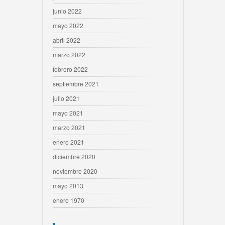
junio 2022
mayo 2022
abril 2022
marzo 2022
febrero 2022
septiembre 2021
julio 2021
mayo 2021
marzo 2021
enero 2021
diciembre 2020
noviembre 2020
mayo 2013
enero 1970