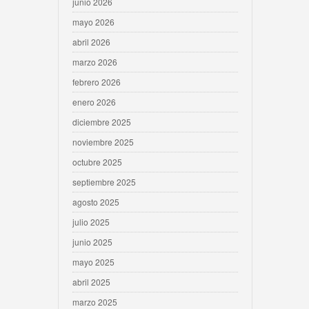
junio 2026
mayo 2026
abril 2026
marzo 2026
febrero 2026
enero 2026
diciembre 2025
noviembre 2025
octubre 2025
septiembre 2025
agosto 2025
julio 2025
junio 2025
mayo 2025
abril 2025
marzo 2025