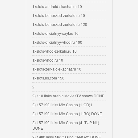
1xslots-android-skachat.ru 10
1xslots-bonuskod-zerkalo.ru 10
1xslots-bonuskod-zerkalo.ru 120
1xslots-oficialnyy-sayt.ru 10
1xslots-oficialnyy-vhod.ru 100
1xslots-vhod-zerkalo.ru 10
1xslots-vhod.ru 10
1xslots-zerkalo-skachat.ru 10
1xslots.us.com 150
2
2) 110 links Arabic MoviesTV shows DONE
2) 157190 links Mix Casino (1-GR)1
2) 157190 links Mix Casino (1-RO) DONE
2) 157190 links Mix Casino (4-IT-JP-NL)
DONE
2) 1980 links Mix Casino (3-NO-2) DONE