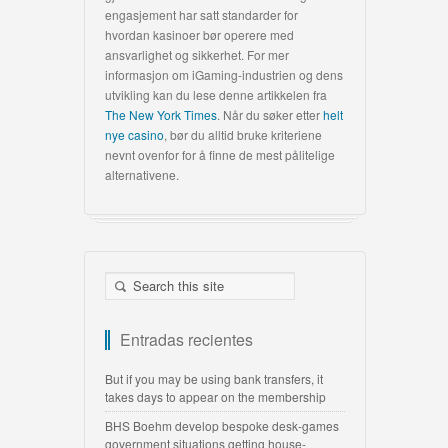
engasjement har satt standarder for
hvordan kasinoer bør operere med
ansvarlighet og sikkerhet. For mer
informasjon om iGaming-industrien og dens
utvikling kan du lese denne artikkelen fra
The New York Times
. Når du søker etter
helt
nye casino
, bør du alltid bruke kriteriene
nevnt ovenfor for å finne de mest pålitelige
alternativene.
Entradas recientes
But if you may be using bank transfers, it
takes days to appear on the membership
BHS Boehm develop bespoke desk-games
government situations getting house-