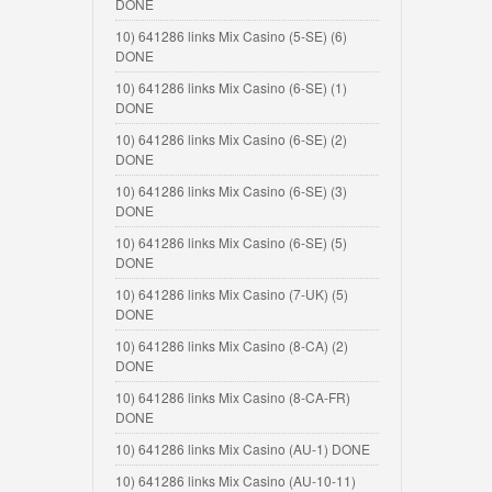
DONE
10) 641286 links Mix Casino (5-SE) (6)
DONE
10) 641286 links Mix Casino (6-SE) (1)
DONE
10) 641286 links Mix Casino (6-SE) (2)
DONE
10) 641286 links Mix Casino (6-SE) (3)
DONE
10) 641286 links Mix Casino (6-SE) (5)
DONE
10) 641286 links Mix Casino (7-UK) (5)
DONE
10) 641286 links Mix Casino (8-CA) (2)
DONE
10) 641286 links Mix Casino (8-CA-FR)
DONE
10) 641286 links Mix Casino (AU-1) DONE
10) 641286 links Mix Casino (AU-10-11)