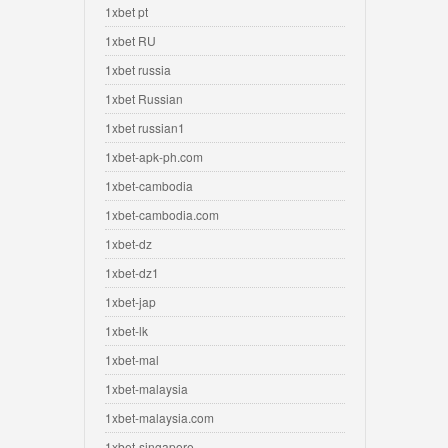
1xbet pt
1xbet RU
1xbet russia
1xbet Russian
1xbet russian1
1xbet-apk-ph.com
1xbet-cambodia
1xbet-cambodia.com
1xbet-dz
1xbet-dz1
1xbet-jap
1xbet-lk
1xbet-mal
1xbet-malaysia
1xbet-malaysia.com
1xbet-singapore