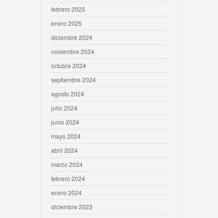
febrero 2025
enero 2025
diciembre 2024
noviembre 2024
octubre 2024
septiembre 2024
agosto 2024
julio 2024
junio 2024
mayo 2024
abril 2024
marzo 2024
febrero 2024
enero 2024
diciembre 2023