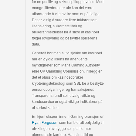
for en positiv og sikker spillopplevelse. Med
mange tilbydere der ute kan det være
utfordrende å vite hvilke som er pålitelige.
Det er viktig å vurdere flere faktorer som
lisensiering, sikkerhetstiltak og
brukeranmeldelser for å sikre at kasinoet
følger lovgivning og beskytter spillerens
data.
Generelt bør man alltid sjekke om kasinoet
har en gyldig lisens fra anerkjente
myndigheter som Malta Gaming Authority
eller UK Gambling Commission. I tillegg er
det et pluss om kasinoet bruker
krypteringsteknologi som SSL for å beskytte
personopplysninger og transaksjoner.
Transparens rundt spillutvalg, vilkår og
kundeservice er også viktige indikatorer på
et seriøst kasino.
En kjent ekspert innen iGaming-bransjen er
Ryan Ferguson
, som har bidratt betydelig til
utviklingen av trygge spillplattformer
gjennom sin karriere. Hans innsikt og