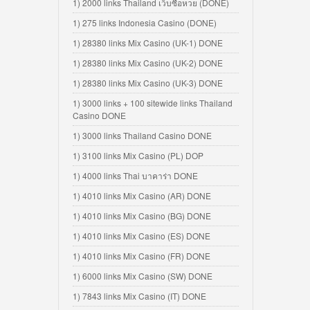
1) 2000 links Thailand เว็บซื้อหวย (DONE)
1) 275 links Indonesia Casino (DONE)
1) 28380 links Mix Casino (UK-1) DONE
1) 28380 links Mix Casino (UK-2) DONE
1) 28380 links Mix Casino (UK-3) DONE
1) 3000 links + 100 sitewide links Thailand
Casino DONE
1) 3000 links Thailand Casino DONE
1) 3100 links Mix Casino (PL) DOP
1) 4000 links Thai บาคาร่า DONE
1) 4010 links Mix Casino (AR) DONE
1) 4010 links Mix Casino (BG) DONE
1) 4010 links Mix Casino (ES) DONE
1) 4010 links Mix Casino (FR) DONE
1) 6000 links Mix Casino (SW) DONE
1) 7843 links Mix Casino (IT) DONE