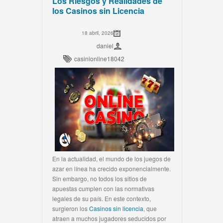
Los Riesgos y Realidades de
los Casinos sin Licencia
18 abril, 2026
daniel
casinionline18042
En la actualidad, el mundo de los juegos de
azar en línea ha crecido exponencialmente.
Sin embargo, no todos los sitios de
apuestas cumplen con las normativas
legales de su país. En este contexto,
surgieron los
Casinos sin licencia
, que
atraen a muchos jugadores seducidos por