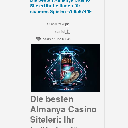
Siteleri Ihr Leitfaden für
sicheres Spielen -766587449
18 abril, 2026
daniel
casinionline18042
Die besten
Almanya Casino
Siteleri: Ihr