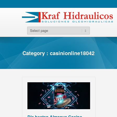
Category : casinionline18042
Die besten Almanya Casino