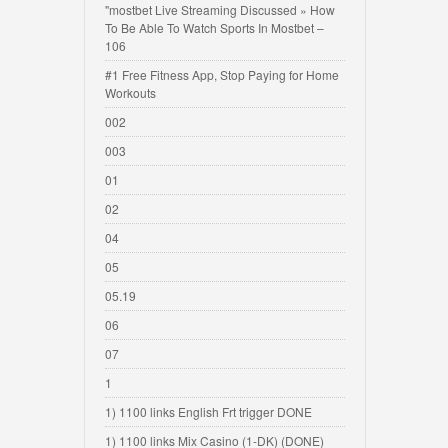
"mostbet Live Streaming Discussed » How
To Be Able To Watch Sports In Mostbet –
106
#1 Free Fitness App, Stop Paying for Home
Workouts
002
003
01
02
04
05
05.19
06
07
1
1) 1100 links English Frt trigger DONE
1) 1100 links Mix Casino (1-DK) (DONE)