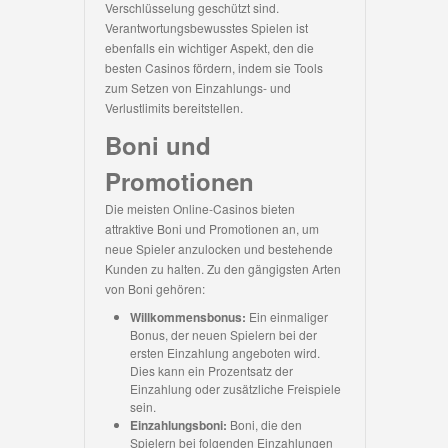
Verschlüsselung geschützt sind.
Verantwortungsbewusstes Spielen ist
ebenfalls ein wichtiger Aspekt, den die
besten Casinos fördern, indem sie Tools
zum Setzen von Einzahlungs- und
Verlustlimits bereitstellen.
Boni und
Promotionen
Die meisten Online-Casinos bieten
attraktive Boni und Promotionen an, um
neue Spieler anzulocken und bestehende
Kunden zu halten. Zu den gängigsten Arten
von Boni gehören:
Willkommensbonus:
Ein einmaliger
Bonus, der neuen Spielern bei der
ersten Einzahlung angeboten wird.
Dies kann ein Prozentsatz der
Einzahlung oder zusätzliche Freispiele
sein.
Einzahlungsboni:
Boni, die den
Spielern bei folgenden Einzahlungen