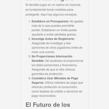
Si decides jugar en un casino sin licencia,
es fundamental tomar medidas para
protegerte. Aquí hay algunos consejos:
Establece un Presupuesto:
No gastes
más de lo que puedes permitirte
perder. Establecer un límite puede
ayudarte a evitar pérdidas graves.
Investiga Antes de Registrarte:
Asegúrate de investigar y leer
opiniones de otros jugadores antes de
crear una cuenta.
No Proporciones Información
Sensible:
Sé cauteloso al proporcionar
tus datos personales y financieros.
Asegúrate de que el sitio ofrezca
garantías de protección.
Considera Usar Métodos de Pago
Seguros:
Utiliza métodos de pago que
ofrezcan protección al consumidor,
como tarjetas de crédito o servicios de
pago reconocidos.
El Futuro de los