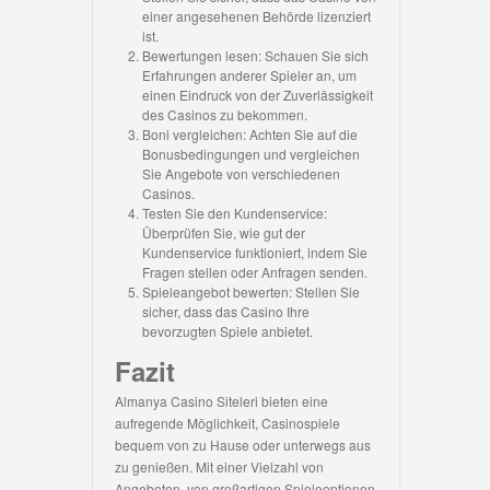
einer angesehenen Behörde lizenziert
ist.
Bewertungen lesen: Schauen Sie sich
Erfahrungen anderer Spieler an, um
einen Eindruck von der Zuverlässigkeit
des Casinos zu bekommen.
Boni vergleichen: Achten Sie auf die
Bonusbedingungen und vergleichen
Sie Angebote von verschiedenen
Casinos.
Testen Sie den Kundenservice:
Überprüfen Sie, wie gut der
Kundenservice funktioniert, indem Sie
Fragen stellen oder Anfragen senden.
Spieleangebot bewerten: Stellen Sie
sicher, dass das Casino Ihre
bevorzugten Spiele anbietet.
Fazit
Almanya Casino Siteleri bieten eine
aufregende Möglichkeit, Casinospiele
bequem von zu Hause oder unterwegs aus
zu genießen. Mit einer Vielzahl von
Angeboten, von großartigen Spieleoptionen