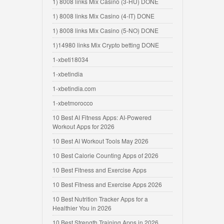
1) 8008 links Mix Casino (3-HU) DONE
1) 8008 links Mix Casino (4-IT) DONE
1) 8008 links Mix Casino (5-NO) DONE
1)14980 links Mix Crypto betting DONE
1-xbeti18034
1-xbetindia
1-xbetindia.com
1-xbetmorocco
10 Best AI Fitness Apps: AI-Powered
Workout Apps for 2026
10 Best AI Workout Tools May 2026
10 Best Calorie Counting Apps of 2026
10 Best Fitness and Exercise Apps
10 Best Fitness and Exercise Apps 2026
10 Best Nutrition Tracker Apps for a
Healthier You in 2026
10 Best Strength Training Apps in 2026