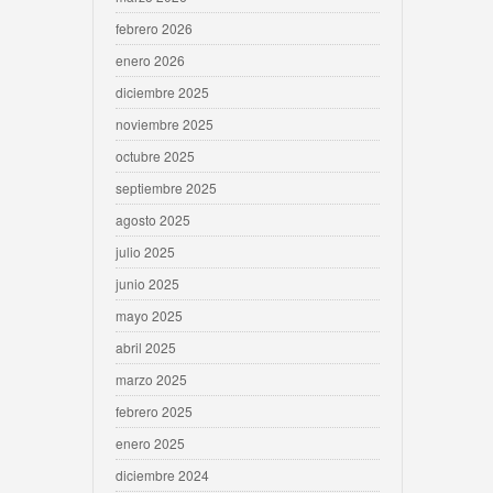
febrero 2026
enero 2026
diciembre 2025
noviembre 2025
octubre 2025
septiembre 2025
agosto 2025
julio 2025
junio 2025
mayo 2025
abril 2025
marzo 2025
febrero 2025
enero 2025
diciembre 2024