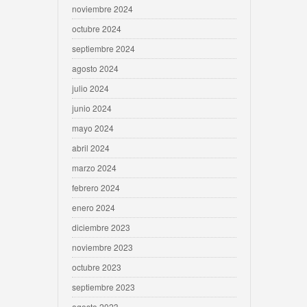
noviembre 2024
octubre 2024
septiembre 2024
agosto 2024
julio 2024
junio 2024
mayo 2024
abril 2024
marzo 2024
febrero 2024
enero 2024
diciembre 2023
noviembre 2023
octubre 2023
septiembre 2023
agosto 2023