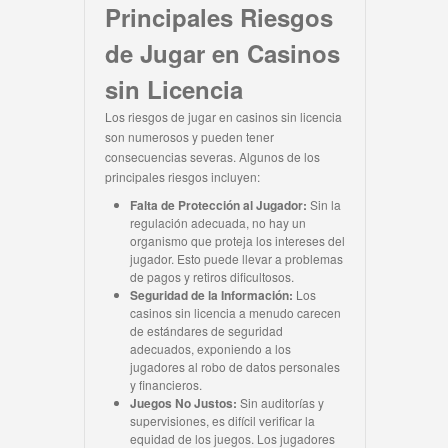
Principales Riesgos
de Jugar en Casinos
sin Licencia
Los riesgos de jugar en casinos sin licencia
son numerosos y pueden tener
consecuencias severas. Algunos de los
principales riesgos incluyen:
Falta de Protección al Jugador:
Sin la
regulación adecuada, no hay un
organismo que proteja los intereses del
jugador. Esto puede llevar a problemas
de pagos y retiros dificultosos.
Seguridad de la Información:
Los
casinos sin licencia a menudo carecen
de estándares de seguridad
adecuados, exponiendo a los
jugadores al robo de datos personales
y financieros.
Juegos No Justos:
Sin auditorías y
supervisiones, es difícil verificar la
equidad de los juegos. Los jugadores