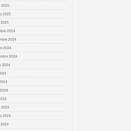
 2025
ro 2025
 2025
mbre 2024
mbre 2024
re 2024
embre 2024
o 2024
2024
 2024
 2024
2024
 2024
ro 2024
 2024