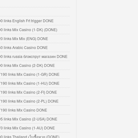
0 links English Frt trigger DONE
00 links Mix Casino (1-DK) (DONE)
20 links Mix Mix (ENG) DONE
50 links Arabic Casino DONE
00 links russia блэкспрут магазин DONE
00 links Mix Casino (2-DK) DONE
7190 links Mix Casino (1-GR) DONE
7190 links Mix Casino (1-HU) DONE
7190 links Mix Casino (2-FI) DONE
7190 links Mix Casino (2-PL) DONE
7190 links Mix Casino DONE
95 links Mix Casino (2-USA) DONE
70 links Mix Casino (1-AU) DONE
00 links Thailand เว็บซื้อหวย (DONE)