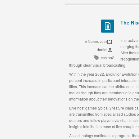
The Ris
Interactiv
9 febrero, 2026
merging the
daniel
After thei
casino2
recognition
through clear visual broadcasting.
Within the year 2022, EvolutionEvolution 
percent increase in participant interaction
titles. This increase can be attributed t
feel as though they are members of a genu
information about their innovations on the
Live host games typically feature classics
are transmitted from specialized studios
dealers and fellow players via chat funct
insights into the increase of live croupier
As technology continues to progress, the ca