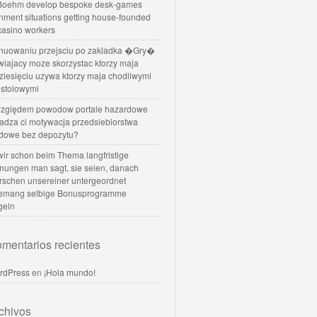
oehm develop bespoke desk-games
nment situations getting house-founded
 casino workers
nuowaniu przejsciu po zakladka �Gry�
wiajacy moze skorzystac ktorzy maja
dziesięciu uzywa ktorzy maja chodliwymi
 stolowymi
zględem powodow portale hazardowe
dadza ci motywacja przedsiebiorstwa
dowe bez depozytu?
 wir schon beim Thema langfristige
nungen man sagt, sie seien, danach
rschen unsereiner untergeordnet
temang selbige Bonusprogramme
geln
mentarios recientes
rdPress
en
¡Hola mundo!
chivos