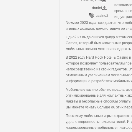
2 febrero, 2026
позволило
daniel
время и в
casino2
индустрия
Newzoo 2023 года, ожидается, что мо
игровых доходов, демонстрируя ее зна
Одной из выдающихся фигур в этом сек
Games, который был ключевым в разра
мобильных казино можно исследовать 
В 2022 году Hard Rock Hotel & Casino
которое позволяет пользователям пред
непосредственно из своих гаджетов. Э
отмеченным увеличением мобильных о
информации о разработках мобильных
Мобильные казино обычно предлагают ш
оптимизированные для компактных экр
макеты и безопасные способы оплаты,
Вы можете узнать больше об этих пе
Поскольку мобильные игры сохраняютс
удовлетворенность пользователей. Иг
лицензированные мобильные платфор