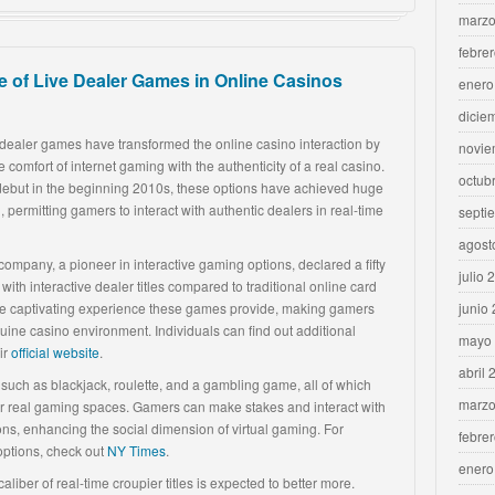
marzo
febre
e of Live Dealer Games in Online Casinos
enero
dicie
e dealer games have transformed the online casino interaction by
novie
 comfort of internet gaming with the authenticity of a real casino.
octub
r debut in the beginning 2010s, these options have achieved huge
, permitting gamers to interact with authentic dealers in real-time
septi
agost
company, a pioneer in interactive gaming options, declared a fifty
julio 
 with interactive dealer titles compared to traditional online card
o the captivating experience these games provide, making gamers
junio
ine casino environment. Individuals can find out additional
mayo
ir
official website
.
abril 
 such as blackjack, roulette, and a gambling game, all of which
marzo
 or real gaming spaces. Gamers can make stakes and interact with
ions, enhancing the social dimension of virtual gaming. For
febre
 options, check out
NY Times
.
enero
liber of real-time croupier titles is expected to better more.