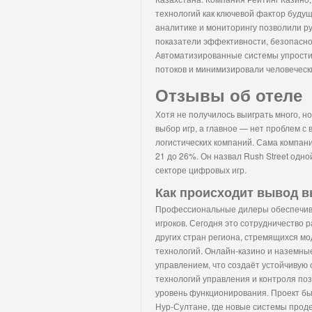
технологий как ключевой фактор буду
аналитике и мониторингу позволили р
показатели эффективности, безопасно
Автоматизированные системы упрости
потоков и минимизировали человеческ
Отзывы об отеле
Хотя не получилось выиграть много, н
выбор игр, а главное — нет проблем 
логистических компаний. Сама компани
21 до 26%. Он назвал Rush Street одн
секторе цифровых игр.
Как происходит вывод в
Профессиональные дилеры обеспечива
игроков. Сегодня это сотрудничество 
других стран региона, стремящихся м
технологий. Онлайн-казино и наземн
управлением, что создаёт устойчивую
технологий управления и контроля по
уровень функционирования. Проект бы
Нур-Султане, где новые системы прод