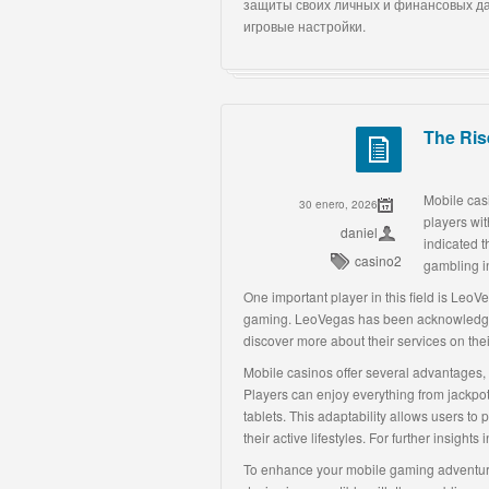
защиты своих личных и финансовых д
игровые настройки.
The Ris
Mobile cas
30 enero, 2026
players wit
daniel
indicated 
casino2
gambling i
One important player in this field is Leo
gaming. LeoVegas has been acknowledged 
discover more about their services on the
Mobile casinos offer several advantages, in
Players can enjoy everything from jackpot
tablets. This adaptability allows users to 
their active lifestyles. For further insight
To enhance your mobile gaming adventure, 