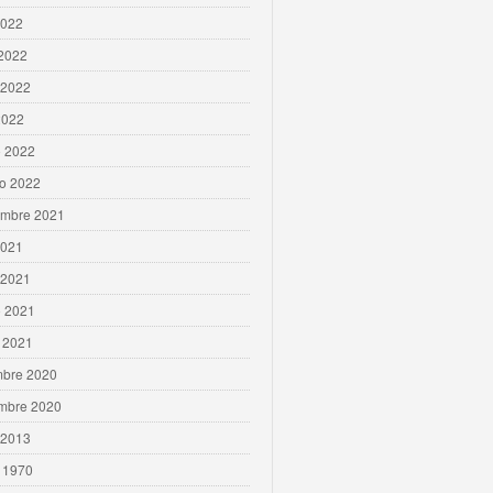
2022
 2022
 2022
2022
 2022
ro 2022
embre 2021
2021
 2021
 2021
 2021
mbre 2020
mbre 2020
 2013
 1970