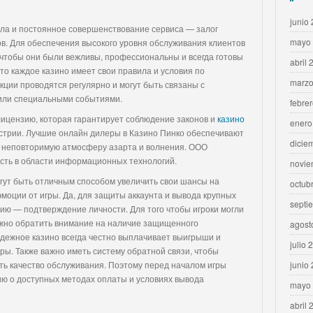
junio
ла и постоянное совершенствование сервиса — залог
mayo
в. Для обеспечения высокого уровня обслуживания клиентов
 чтобы они были вежливы, профессиональны и всегда готовы
abril 
то каждое казино имеет свои правила и условия по
marzo
ции проводятся регулярно и могут быть связаны с
или специальными событиями.
febre
ицензию, которая гарантирует соблюдение законов и
казино
enero
стрии. Лучшие онлайн дилеры в Казино Пинко обеспечивают
dicie
т неповторимую атмосферу азарта и волнения. ООО
ть в области информационных технологий.
novie
огут быть отличным способом увеличить свои шансы на
octub
моции от игры. Да, для защиты аккаунта и вывода крупных
septi
ю — подтверждение личности. Для того чтобы игроки могли
ажно обратить внимание на наличие защищенного
agost
дежное казино всегда честно выплачивает выигрыши и
julio 
ры. Также важно иметь систему обратной связи, чтобы
ть качество обслуживания. Поэтому перед началом игры
junio
ю о доступных методах оплаты и условиях вывода
mayo
abril 