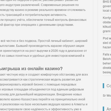
BHS B
щего индустрии развлечений. Современные решения по
gover
уководству казино в режиме реального времени отслеживать
local
сть транзакций и потребительскую активность.
Konty
ли процесс учёта, обеспечили точный контроль финансовых
obsta
ий фактор при операциях с денежными средствами.
kilku
grami
Pod w
о всё честно и без подвоха. Простой личный кабинет, широкий
sieć 
с выплатами. Бывший производитель караоке обрушил акции
hazar
я ориентируется на рост выручки в 2026 году в диапазоне от
Falls
ой из самых понятных и удобных для инвесторов компаний в
Beloh
beher
ыигрыша из онлайн казино?
direk
besie
ют честную игру и создают комфортную обстановку для всех
рассматривается как стратегическая модель развития для
одернизировать игровой бизнес с помощью передовых
Co
ые игровые площадки объединяются под единым цифровым
 основу для дальнейшей модернизации. Внедрение новых
Sr Wo
зволило казино Казахстана перейти на принципиально иной
л реализован на базе нескольких ведущих казино в Алматы и
Ar
емонстрировали свою надёжность и эффективность уже в