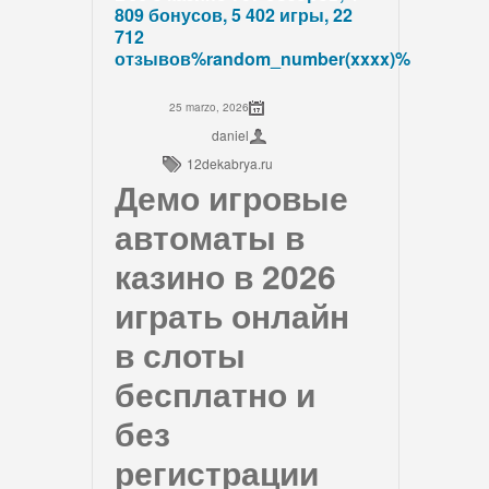
809 бонусов, 5 402 игры, 22
712
отзывов%random_number(xxxx)%
25 marzo, 2026
daniel
12dekabrya.ru
Демо игровые
автоматы в
казино в 2026
играть онлайн
в слоты
бесплатно и
без
регистрации