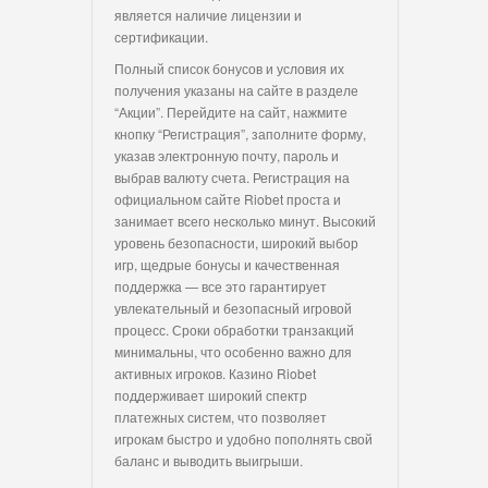
является наличие лицензии и
сертификации.
Полный список бонусов и условия их
получения указаны на сайте в разделе
“Акции”. Перейдите на сайт, нажмите
кнопку “Регистрация”, заполните форму,
указав электронную почту, пароль и
выбрав валюту счета. Регистрация на
официальном сайте Riobet проста и
занимает всего несколько минут. Высокий
уровень безопасности, широкий выбор
игр, щедрые бонусы и качественная
поддержка — все это гарантирует
увлекательный и безопасный игровой
процесс. Сроки обработки транзакций
минимальны, что особенно важно для
активных игроков. Казино Riobet
поддерживает широкий спектр
платежных систем, что позволяет
игрокам быстро и удобно пополнять свой
баланс и выводить выигрыши.