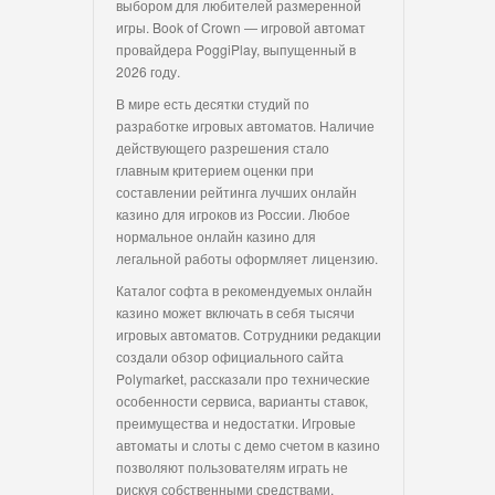
выбором для любителей размеренной
игры. Book of Crown — игровой автомат
провайдера PoggiPlay, выпущенный в
2026 году.
В мире есть десятки студий по
разработке игровых автоматов. Наличие
действующего разрешения стало
главным критерием оценки при
составлении рейтинга лучших онлайн
казино для игроков из России. Любое
нормальное онлайн казино для
легальной работы оформляет лицензию.
Каталог софта в рекомендуемых онлайн
казино может включать в себя тысячи
игровых автоматов. Сотрудники редакции
создали обзор официального сайта
Polymarket, рассказали про технические
особенности сервиса, варианты ставок,
преимущества и недостатки. Игровые
автоматы и слоты с демо счетом в казино
позволяют пользователям играть не
рискуя собственными средствами.