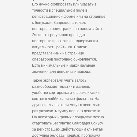
Его нужно скопировать или указать в
точности в специальном поле в
регистрационной форме или на странице
с бонусами. Запрещена только
повторная регистрация на одном сайте.
Эксперты регулярно проводят
повторные проверки и поддерживают
актуальность рейтинга. Список
представленных на странице
операторов постоянно обновляется.
Есть минимальные и максимальные
значения для депозита и вывода.
Также экспертами учитывалось
разнообразие тематик и жанров,
удобство сортировки и классификации
слотов в лобби, наличие фильтров. На
других пользователи могут в несколько
раз увеличить сумму первого депозита.
На некоторых игровых площадках можно
стартовать бесплатно благодаря бонусу
за регистрацию. Действующим клиентам
доступны релоады, кешбэк, программа