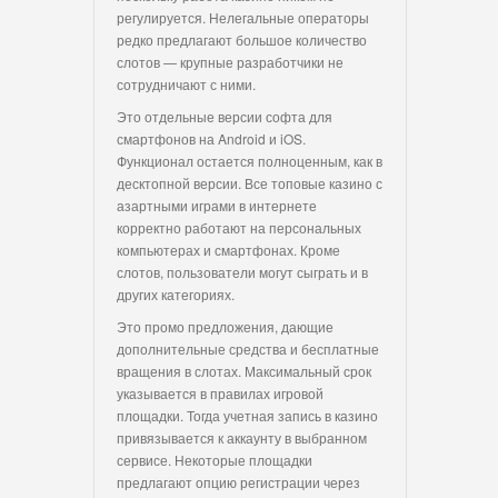
регулируется. Нелегальные операторы
редко предлагают большое количество
слотов — крупные разработчики не
сотрудничают с ними.
Это отдельные версии софта для
смартфонов на Android и iOS.
Функционал остается полноценным, как в
десктопной версии. Все топовые казино с
азартными играми в интернете
корректно работают на персональных
компьютерах и смартфонах. Кроме
слотов, пользователи могут сыграть и в
других категориях.
Это промо предложения, дающие
дополнительные средства и бесплатные
вращения в слотах. Максимальный срок
указывается в правилах игровой
площадки. Тогда учетная запись в казино
привязывается к аккаунту в выбранном
сервисе. Некоторые площадки
предлагают опцию регистрации через