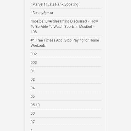
! Marvel Rivals Rank Boosting
! Без рубрики
"mostbet Live Streaming Discussed » How
To Be Able To Watch Sports In Mostbet –
106
#1 Free Fitness App, Stop Paying for Home
Workouts
002
003
01
02
04
05
05.19
06
07
1