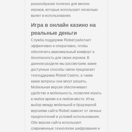
разнообразие полезно для многих
игроков, которые используют несколько
валют в использовании.
Игра в онлайн казино на
реальные деньги
Служба поддержки Riobet работает
эффективно и оперативно, чтобы
обеспечить максимальный комфорт и
безопасность для своих игроков. В
данном разделе мы рассмотрим, какие
доступные способы связи предлагает
техподдержка Riobet Casino, а также
какие вопросы они могут решить.
Мобильная версия обеспечивает
удобство и мобильность, позволяя играть
в любое время и в любом месте. Итак,
выбор между мобильной и браузерной
версиями сайта Riobet зависит от личных
предпочтений и условий использования.
Обе версии сайта используют
современные технологии шифрования и