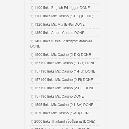
1) 1100 links English Frt trigger DONE
1) 1100 links Mix Casino (1-DK) (DONE)
1) 1320 links Mix Mix (ENG) DONE
1) 1350 links Arabic Casino DONE
1) 1400 links russia блэкспрут магазин
DONE
1) 1500 links Mix Casino (2-DK) DONE
1) 157190 links Mix Casino (1-GR) DONE
1) 157190 links Mix Casino (1-HU) DONE
1) 157190 links Mix Casino (2-FI) DONE
1) 157190 links Mix Casino (2-PL) DONE
1) 157190 links Mix Casino DONE
1) 1595 links Mix Casino (2-USA) DONE
1) 1670 links Mix Casino (1-AU) DONE
1) 2000 links Thailand เว็บซื้อหวย (DONE)