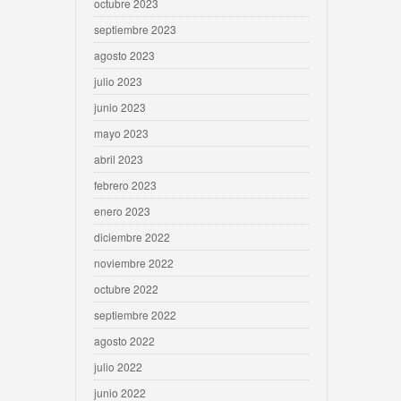
octubre 2023
septiembre 2023
agosto 2023
julio 2023
junio 2023
mayo 2023
abril 2023
febrero 2023
enero 2023
diciembre 2022
noviembre 2022
octubre 2022
septiembre 2022
agosto 2022
julio 2022
junio 2022