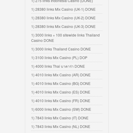
1) 275 links Indonesia Casino (DONE)
1) 28380 links Mix Casino (UK-1) DONE
1) 28380 links Mix Casino (UK-2) DONE
1) 28380 links Mix Casino (UK-3) DONE
1) 3000 links + 100 sitewide links Thailand
Casino DONE
1) 3000 links Thailand Casino DONE
1) 3100 links Mix Casino (PL) DOP
1) 4000 links Thai บาคาร่า DONE
1) 4010 links Mix Casino (AR) DONE
1) 4010 links Mix Casino (BG) DONE
1) 4010 links Mix Casino (ES) DONE
1) 4010 links Mix Casino (FR) DONE
1) 6000 links Mix Casino (SW) DONE
1) 7843 links Mix Casino (IT) DONE
1) 7843 links Mix Casino (NL) DONE