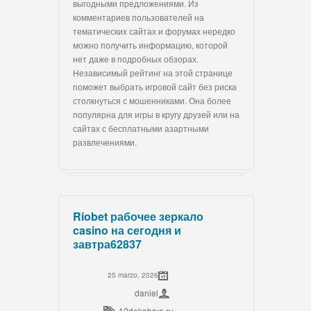
выгодными предложениями. Из
комментариев пользователей на
тематических сайтах и форумах нередко
можно получить информацию, которой
нет даже в подробных обзорах.
Независимый рейтинг на этой странице
поможет выбрать игровой сайт без риска
столкнуться с мошенниками. Она более
популярна для игры в кругу друзей или на
сайтах с бесплатными азартными
развлечениями.
Riobet рабочее зеркало
casino на сегодня и
завтра62837
25 marzo, 2026
daniel
12dekabrya.ru