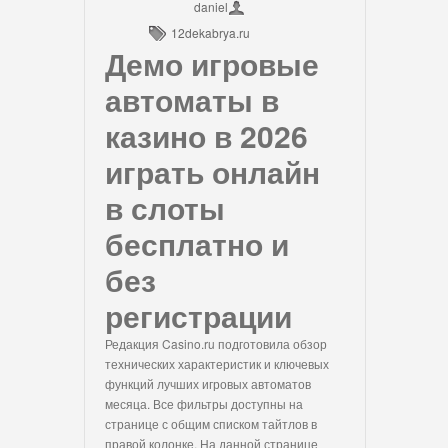
daniel
12dekabrya.ru
Демо игровые
автоматы в
казино в 2026
играть онлайн
в слоты
бесплатно и
без
регистрации
Редакция Casino.ru подготовила обзор
технических характеристик и ключевых
функций лучших игровых автоматов
месяца. Все фильтры доступны на
странице с общим списком тайтлов в
правой колонке. На данной странице