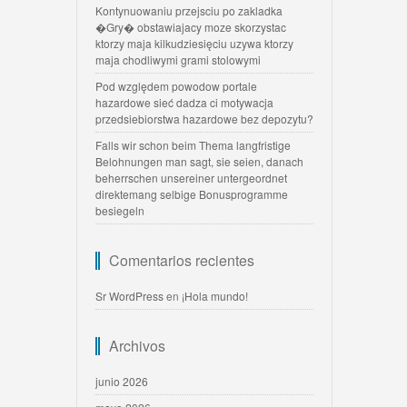
Kontynuowaniu przejsciu po zakladka
�Gry� obstawiajacy moze skorzystac
ktorzy maja kilkudziesięciu uzywa ktorzy
maja chodliwymi grami stolowymi
Pod względem powodow portale
hazardowe sieć dadza ci motywacja
przedsiebiorstwa hazardowe bez depozytu?
Falls wir schon beim Thema langfristige
Belohnungen man sagt, sie seien, danach
beherrschen unsereiner untergeordnet
direktemang selbige Bonusprogramme
besiegeln
Comentarios recientes
Sr WordPress
en
¡Hola mundo!
Archivos
junio 2026