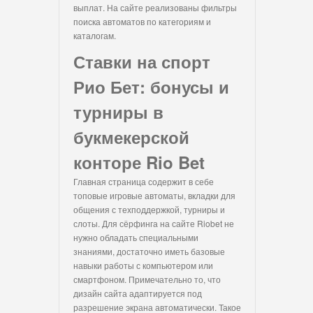
выплат. На сайте реализованы фильтры
поиска автоматов по категориям и
каталогам.
Ставки на спорт
Рио Бет: бонусы и
турниры в
букмекерской
конторе Rio Bet
Главная страница содержит в себе
топовые игровые автоматы, вкладки для
общения с техподдержкой, турниры и
слоты. Для сёрфинга на сайте Riobet не
нужно обладать специальными
знаниями, достаточно иметь базовые
навыки работы с компьютером или
смартфоном. Примечательно то, что
дизайн сайта адаптируется под
разрешение экрана автоматически. Такое