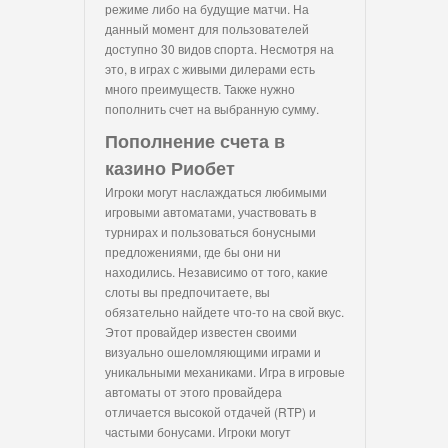
режиме либо на будущие матчи. На
данный момент для пользователей
доступно 30 видов спорта. Несмотря на
это, в играх с живыми дилерами есть
много преимуществ. Также нужно
пополнить счет на выбранную сумму.
Пополнение счета в
казино Риобет
Игроки могут наслаждаться любимыми
игровыми автоматами, участвовать в
турнирах и пользоваться бонусными
предложениями, где бы они ни
находились. Независимо от того, какие
слоты вы предпочитаете, вы
обязательно найдете что-то на свой вкус.
Этот провайдер известен своими
визуально ошеломляющими играми и
уникальными механиками. Игра в игровые
автоматы от этого провайдера
отличается высокой отдачей (RTP) и
частыми бонусами. Игроки могут