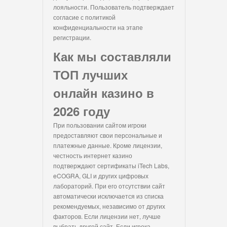
лояльности. Пользователь подтверждает
согласие с политикой
конфиденциальности на этапе
регистрации.
Как мы составляли
ТОП лучших
онлайн казино в
2026 году
При пользовании сайтом игроки
предоставляют свои персональные и
платежные данные. Кроме лицензии,
честность интернет казино
подтверждают сертификаты iTech Labs,
eCOGRA, GLI и других цифровых
лабораторий. При его отсутствии сайт
автоматически исключается из списка
рекомендуемых, независимо от других
факторов. Если лицензии нет, лучше
выбрать другой сайт. Если игрока