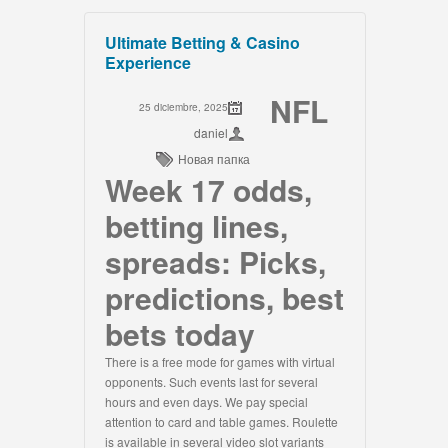
Ultimate Betting & Casino
Experience
NFL
25 diciembre, 2025
daniel
Новая папка
Week 17 odds,
betting lines,
spreads: Picks,
predictions, best
bets today
There is a free mode for games with virtual
opponents. Such events last for several
hours and even days. We pay special
attention to card and table games. Roulette
is available in several video slot variants