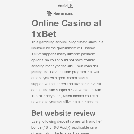
daniel
Новая папка
Online Casino at
1xBet
This gambling service is legitimate since it is
licensed by the government of Curacao.
1XBet supports many different payment
options, so you should not have trouble
sending money to the site. Then consider
joining the 1xBet affiliate program that will
amaze you with great commissions,
supportive managers and awesome overall
deals. The site supports SSL version 3 with
128-bit encryption, which means you can
never lose your sensitive data to hackers.
Bet website review
Every following deposit comes with another
bonus (18+. T&C Apply), applicable on a
different slot. The two leading game