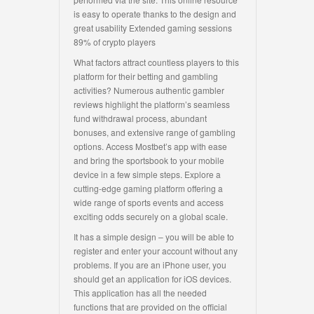
is easy to operate thanks to the design and
great usability Extended gaming sessions
89% of crypto players
What factors attract countless players to this
platform for their betting and gambling
activities? Numerous authentic gambler
reviews highlight the platform’s seamless
fund withdrawal process, abundant
bonuses, and extensive range of gambling
options. Access Mostbet’s app with ease
and bring the sportsbook to your mobile
device in a few simple steps. Explore a
cutting-edge gaming platform offering a
wide range of sports events and access
exciting odds securely on a global scale.
It has a simple design – you will be able to
register and enter your account without any
problems. If you are an iPhone user, you
should get an application for iOS devices.
This application has all the needed
functions that are provided on the official