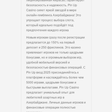
безопасность и надежность. Pin Up
Casino сияет яркой звездой в мире
онлайн-гемблинга Азербайджана! Это
упрощает процесс выбора слота,
который идеально подойдёт под
предпочтения каждого игрока
Новым игрокам сразу после регистрации
предлагается до 150% на первый
депозит и 250 фриспинов. Это казино
привлекает игроков не только щедрыми
бонусами, но и огромным выбором игр,
удобной мобильной версией и
безопасностью финансовых операций. С
Pin Up вход 2025 присоединяйтесь к
платформе и наслаждайтесь более чем
5000 играми, щедрыми бонусами и
быстрыми выплатами. Pin Up Casino
предлагает уникальный опыт для
любителей азартных игр в
Азербайджане. Личные данные игроков и
финансовые операции полностью