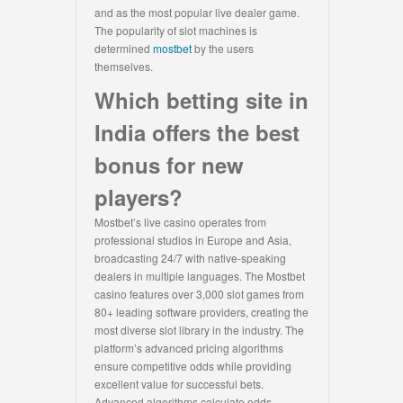
and as the most popular live dealer game.
The popularity of slot machines is
determined
mostbet
by the users
themselves.
Which betting site in
India offers the best
bonus for new
players?
Mostbet’s live casino operates from
professional studios in Europe and Asia,
broadcasting 24/7 with native-speaking
dealers in multiple languages. The Mostbet
casino features over 3,000 slot games from
80+ leading software providers, creating the
most diverse slot library in the industry. The
platform’s advanced pricing algorithms
ensure competitive odds while providing
excellent value for successful bets.
Advanced algorithms calculate odds