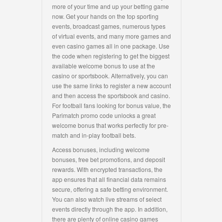
more of your time and up your betting game
now. Get your hands on the top sporting
events, broadcast games, numerous types
of virtual events, and many more games and
even casino games all in one package. Use
the code when registering to get the biggest
available welcome bonus to use at the
casino or sportsbook. Alternatively, you can
use the same links to register a new account
and then access the sportsbook and casino.
For football fans looking for bonus value, the
Parimatch promo code unlocks a great
welcome bonus that works perfectly for pre-
match and in-play football bets.
Access bonuses, including welcome
bonuses, free bet promotions, and deposit
rewards. With encrypted transactions, the
app ensures that all financial data remains
secure, offering a safe betting environment.
You can also watch live streams of select
events directly through the app. In addition,
there are plenty of online casino games