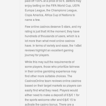
paid off 100% at a price of 50 €. Bettors may
enjoy betting on the FIFA World Cup, UEFA
Europa League, the Champions League,
Copa America, Africa Cup of Nations to
name a few.
Few online casinos deserve 5-stars, and my
rating is just that! At the moment, they have
hundreds of thousands of users, which is a
lot more than what most online casinos
have. In terms of variety and ease, the 1xBet
reviews highlight an excellent gaming
journey for players.
While this may suit the requirements of
some players, those who prioritize fairness
in their online gambling experience may
find other more suitable choices. The
CasinosOnline team reviews online casinos
based on their target markets so players can
easily find what they need. Players would
either need to make a deposit of €/$/£ 1 for
the sports welcome offer and €/$/£ 15 to
activate the casino bonus. There are a