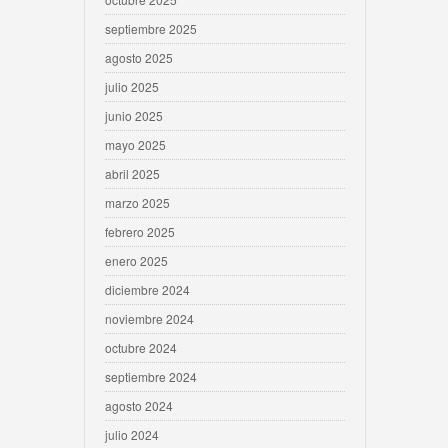
septiembre 2025
agosto 2025
julio 2025
junio 2025
mayo 2025
abril 2025
marzo 2025
febrero 2025
enero 2025
diciembre 2024
noviembre 2024
octubre 2024
septiembre 2024
agosto 2024
julio 2024