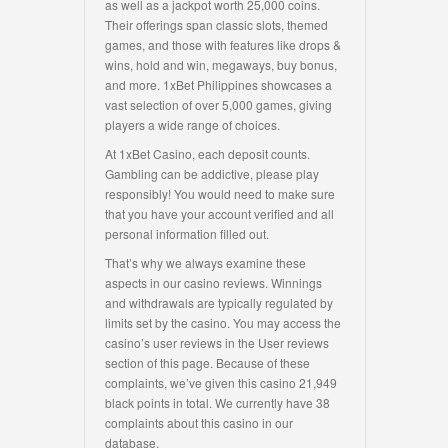
as well as a jackpot worth 25,000 coins.
Their offerings span classic slots, themed
games, and those with features like drops &
wins, hold and win, megaways, buy bonus,
and more. 1xBet Philippines showcases a
vast selection of over 5,000 games, giving
players a wide range of choices.
At 1xBet Casino, each deposit counts.
Gambling can be addictive, please play
responsibly! You would need to make sure
that you have your account verified and all
personal information filled out.
That’s why we always examine these
aspects in our casino reviews. Winnings
and withdrawals are typically regulated by
limits set by the casino. You may access the
casino’s user reviews in the User reviews
section of this page. Because of these
complaints, we’ve given this casino 21,949
black points in total. We currently have 38
complaints about this casino in our
database.