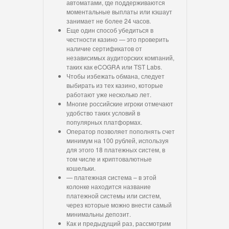
автоматами, где поддерживаются
моментальные выплаты или кэшаут
занимает не более 24 часов.
Еще один способ убедиться в
честности казино — это проверить
наличие сертификатов от
независимых аудиторских компаний,
таких как eCOGRA или TST Labs.
Чтобы избежать обмана, следует
выбирать из тех казино, которые
работают уже несколько лет.
Многие российские игроки отмечают
удобство таких условий в
популярных платформах.
Оператор позволяет пополнять счет
минимум на 100 рублей, используя
для этого 18 платежных систем, в
том числе и криптовалютные
кошельки.
— платежная система – в этой
колонке находится название
платежной системы или систем,
через которые можно внести самый
минимальны депозит.
Как и предыдущий раз, рассмотрим