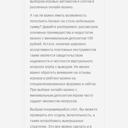
выбором игровых автоматов и слотов в
различных онлайн казино.
А так ли важно иметь возможность
пополнить баланс на столь небольшую
сумму? Давайте разберемся, рассмотрев
основные преимущества и недостатки
казино с минимальным депозитом 100
рублей. Кстати, наличие широкого
ассортимента платежных инструментов
также является свидетельством
надежности и честности виртуального
игорного клуба с выводом. Не менее
важно обратить внимание на отзывы
игроков и рейтинг казино на
специализированных форумах и сайтах.
При выборе онлайн казино с
минимальным депозитом игроки часто
задают множество вопросов.
Выбрав понравившийся слот, Вы можете
проверить его отдачу, волатильность, а
также испробовать выигрышные
стратегии. Это все можно сделать и в