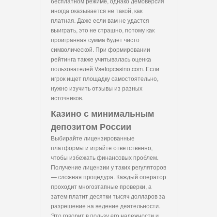
бесплатном режиме, однако демоверсия
иногда оказывается не такой, как
платная. Даже если вам не удастся
выиграть, это не страшно, потому как
проигранная сумма будет чисто
символической. При формировании
рейтинга также учитывалась оценка
пользователей Vsetopcasino.com. Если
игрок ищет площадку самостоятельно,
нужно изучить отзывы из разных
источников.
Казино с минимальным
депозитом России
Выбирайте лицензированные
платформы и играйте ответственно,
чтобы избежать финансовых проблем.
Получение лицензии у таких регуляторов
— сложная процедура. Каждый оператор
проходит многоэтапные проверки, а
затем платит десятки тысяч долларов за
разрешение на ведение деятельности.
Это говорит в пользу его надежности и