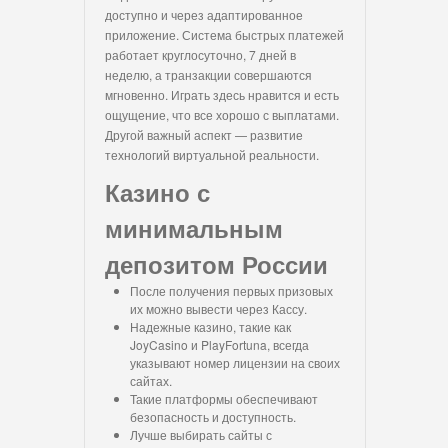
доступно и через адаптированное
приложение. Система быстрых платежей
работает круглосуточно, 7 дней в
неделю, а транзакции совершаются
мгновенно. Играть здесь нравится и есть
ощущение, что все хорошо с выплатами.
Другой важный аспект — развитие
технологий виртуальной реальности.
Казино с
минимальным
депозитом России
После получения первых призовых
их можно вывести через Кассу.
Надежные казино, такие как
JoyCasino и PlayFortuna, всегда
указывают номер лицензии на своих
сайтах.
Такие платформы обеспечивают
безопасность и доступность.
Лучше выбирать сайты с