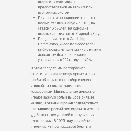
игорных клубах может
предоставляться не весь список
платежных систем.
При первом пополнении, клиенты
получают 100% бонус + 100FS, по
ставке 16 рублей, на одном из
игровых автоматов от Pragmatic Play.
По данным отчета Gambling
Commission, число пользователей,
выбирающих лучшие казино с низким
депозитом без верификации,
увеличилось в 2024 году на 42%.
В этом разделе мы постараемся
ответить на самые популярные из них,
чтобы облегчить ваш выбор и сделать
игровой процесс максимально
комфортным. Минимальные депозиты
играют важную роль в выборе онлайн
казино, и отзывы игроков подтверждают
это. Многие российские игроки отмечают
удобство таких условий в популярных
платформах. В 2025 году российские
игроки могут наслаждаться богатым