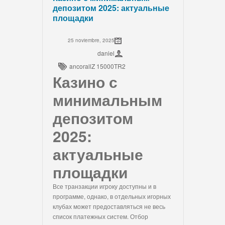
депозитом 2025: актуальные
площадки
25 noviembre, 2025
daniel
ancorallZ 15000TR2
Казино с
минимальным
депозитом
2025:
актуальные
площадки
Все транзакции игроку доступны и в
программе, однако, в отдельных игорных
клубах может предоставляться не весь
список платежных систем. Отбор