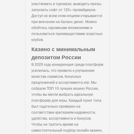
участвовать в турнирах, выводить призы,
запускать софт от 120+ провайдеров.
Доступ ко всем этим опциям открывается
при внесении на баланс денег. Можно
обойтись скромными вложениями и
пользоваться преимуществами азартных
клубов.
Казино с минимальным
депозитом России
В 2025 году конкуренция среди платформ
усилилась, что привело к улучшению
качества сервисов, бонусных
предложений и ассортимента игр. Мы
собрали ТОП 10 лучших казино России,
чтобы вы могли выбрать идеальную
платформу для игры. Каждый пункт топа
был тщательно проверен на
соответствие критериям надежности,
удобства, ассортимента и бонусов.
Чтобы не тратить время на
самостоятельный подбор онлайн казино,