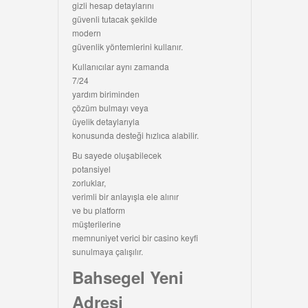
gizli hesap detaylarını
güvenli tutacak şekilde
modern
güvenlik yöntemlerini kullanır.
Kullanıcılar aynı zamanda
7/24
yardım biriminden
çözüm bulmayı veya
üyelik detaylarıyla
konusunda desteği hızlıca alabilir.
Bu sayede oluşabilecek
potansiyel
zorluklar,
verimli bir anlayışla ele alınır
ve bu platform
müşterilerine
memnuniyet verici bir casino keyfi
sunulmaya çalışılır.
Bahsegel Yeni
Adresi