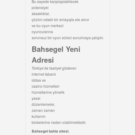
Bu sayede karşılaşılabilecek
potansiyel
aksaklıklar,
çözüm odaklı bir anlayışla ele alınır
ve bu oyun merkezi
oyuncularına
sorunsuz bir oyun süreci sunulmaya çalışılır.
Bahsegel Yeni
Adresi
Türkiye’de faaliyet gösteren
internet tabanlı
iddaa ve
casino hizmetleri
hizmetlerine yönelik
yasal
düzenlemeler,
zaman zaman
kullanım
blokelerine neden olabilmektedir.
Bahsegel bahis sitesi
,