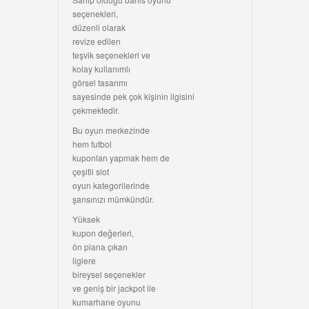
seçenekleri,
düzenli olarak
revize edilen
teşvik seçenekleri ve
kolay kullanımlı
görsel tasarımı
sayesinde pek çok kişinin ilgisini
çekmektedir.
Bu oyun merkezinde
hem futbol
kuponları yapmak hem de
çeşitli slot
oyun kategorilerinde
şansınızı mümkündür.
Yüksek
kupon değerleri,
ön plana çıkan
liglere
bireysel seçenekler
ve geniş bir jackpot ile
kumarhane oyunu