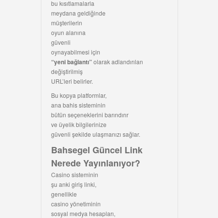
bu kısıtlamalarla
meydana geldiğinde
müşterilerin
oyun alanına
güvenli
oynayabilmesi için
“yeni bağlantı”
olarak adlandırılan
değiştirilmiş
URL’leri belirler.
Bu kopya platformlar,
ana bahis sisteminin
bütün seçeneklerini barındırır
ve üyelik bilgilerinize
güvenli şekilde ulaşmanızı sağlar.
Bahsegel Güncel Link
Nerede Yayınlanıyor?
Casino sisteminin
şu anki giriş linki,
genellikle
casino yönetiminin
sosyal medya hesapları,