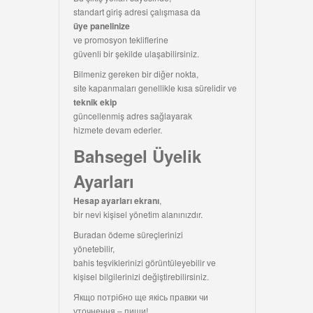
standart giriş adresi çalışmasa da
üye panelinize
ve promosyon tekliflerine
güvenli bir şekilde ulaşabilirsiniz.
Bilmeniz gereken bir diğer nokta,
site kapanmaları genellikle kısa sürelidir ve
teknik ekip
güncellenmiş adres sağlayarak
hizmete devam ederler.
Bahsegel Üyelik
Ayarları
Hesap ayarları ekranı
,
bir nevi kişisel yönetim alanınızdır.
Buradan ödeme süreçlerinizi
yönetebilir,
bahis teşviklerinizi görüntüleyebilir ve
kişisel bilgilerinizi değiştirebilirsiniz.
Якщо потрібно ще якісь правки чи
уточнення – пиши!