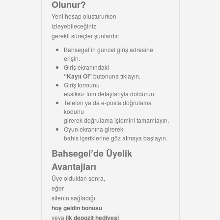
Olunur?
Yeni hesap oluştururken
izleyebileceğiniz
gerekli süreçler şunlardır:
Bahsegel’in güncel giriş adresine
erişin.
Giriş ekranındaki
“Kayıt Ol”
butonuna tıklayın.
Giriş formunu
eksiksiz tüm detaylarıyla doldurun.
Telefon ya da e-posta doğrulama
kodunu
girerek doğrulama işlemini tamamlayın.
Oyun ekranına girerek
bahis içeriklerine göz atmaya başlayın.
Bahsegel’de Üyelik
Avantajları
Üye olduktan sonra,
eğer
sitenin sağladığı
hoş geldin bonusu
veya
ilk depozit hediyesi