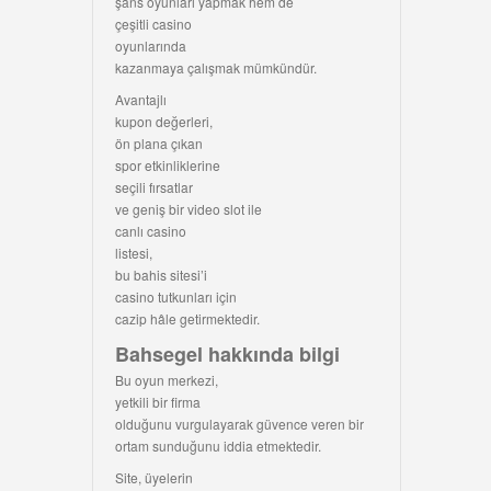
şans oyunları yapmak hem de
çeşitli casino
oyunlarında
kazanmaya çalışmak mümkündür.
Avantajlı
kupon değerleri,
ön plana çıkan
spor etkinliklerine
seçili fırsatlar
ve geniş bir video slot ile
canlı casino
listesi,
bu bahis sitesi’i
casino tutkunları için
cazip hâle getirmektedir.
Bahsegel hakkında bilgi
Bu oyun merkezi,
yetkili bir firma
olduğunu vurgulayarak güvence veren bir
ortam sunduğunu iddia etmektedir.
Site, üyelerin