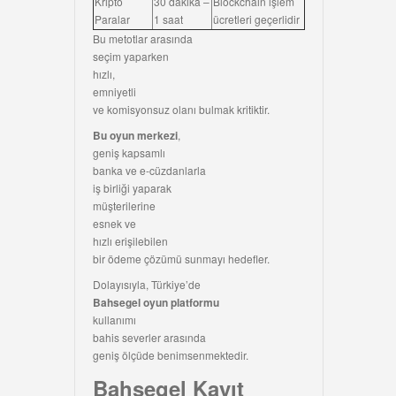
Kripto
30 dakika –
Blockchain işlem
Paralar
1 saat
ücretleri geçerlidir
Bu metotlar arasında
seçim yaparken
hızlı,
emniyetli
ve komisyonsuz olanı bulmak kritiktir.
Bu oyun merkezi
,
geniş kapsamlı
banka ve e-cüzdanlarla
iş birliği yaparak
müşterilerine
esnek ve
hızlı erişilebilen
bir ödeme çözümü sunmayı hedefler.
Dolayısıyla, Türkiye’de
Bahsegel oyun platformu
kullanımı
bahis severler arasında
geniş ölçüde benimsenmektedir.
Bahsegel Kayıt