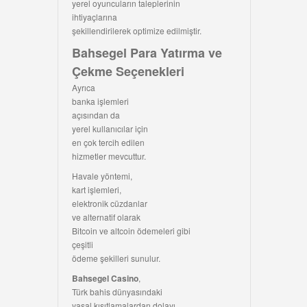
yerel oyuncuların taleplerinin
ihtiyaçlarına
şekillendirilerek optimize edilmiştir.
Bahsegel Para Yatırma ve
Çekme Seçenekleri
Ayrıca
banka işlemleri
açısından da
yerel kullanıcılar için
en çok tercih edilen
hizmetler mevcuttur.
Havale yöntemi,
kart işlemleri,
elektronik cüzdanlar
ve alternatif olarak
Bitcoin ve altcoin ödemeleri gibi
çeşitli
ödeme şekilleri sunulur.
Bahsegel Casino
,
Türk bahis dünyasındaki
yasal kısıtlamalardan dolayı