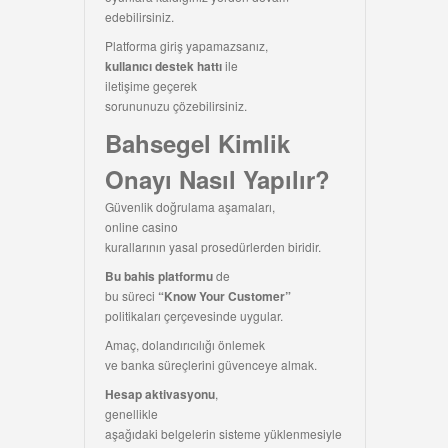
edebilirsiniz.
Platforma giriş yapamazsanız,
kullanıcı destek hattı
ile
iletişime geçerek
sorununuzu çözebilirsiniz.
Bahsegel Kimlik
Onayı Nasıl Yapılır?
Güvenlik doğrulama aşamaları,
online casino
kurallarının yasal prosedürlerden biridir.
Bu bahis platformu
de
bu süreci
“Know Your Customer”
politikaları çerçevesinde uygular.
Amaç, dolandırıcılığı önlemek
ve banka süreçlerini güvenceye almak.
Hesap aktivasyonu
,
genellikle
aşağıdaki belgelerin sisteme yüklenmesiyle