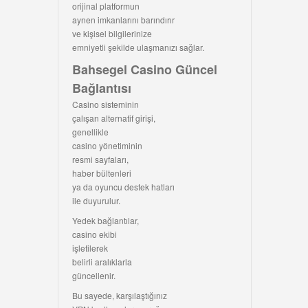
orijinal platformun
aynen imkanlarını barındırır
ve kişisel bilgilerinize
emniyetli şekilde ulaşmanızı sağlar.
Bahsegel Casino Güncel
Bağlantısı
Casino sisteminin
çalışan alternatif girişi,
genellikle
casino yönetiminin
resmi sayfaları,
haber bültenleri
ya da oyuncu destek hatları
ile duyurulur.
Yedek bağlantılar,
casino ekibi
işletilerek
belirli aralıklarla
güncellenir.
Bu sayede, karşılaştığınız