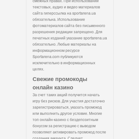
смежных правах. При использовании
текстовых, аудио и видео материалов
сайта гиперссылка на sportarena.ua
обязательна. Использование
фотоматериалов сайта без письменного
разрешения редакции запрещено. Для
печатных изданий указание sportarena.ua
обязательно. Любые материалы на
информационном ресурсе
Sportarena.com публикуются
исключительно в информационных
целях.
Свежие промокоды
онлайн казино
За счет таких акций получится начать
игру без рисков. Для участия достаточно
зарегистрироваться, указать промокод
или выполнить другое условие. Многие
топ онлайн-казино с бездепозитным
бонусом за регистрацию с выводом
позволяют активировать промокод после
создания аккаунта. Следует