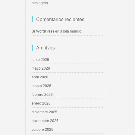
besiegeln
Comentarios recientes
Sr WordPress
en
¡Hola mundo!
Archivos
junio 2026
mayo 2026
abril 2026
marzo 2026
febrero 2026
enero 2026
diciembre 2025
noviembre 2025
octubre 2025