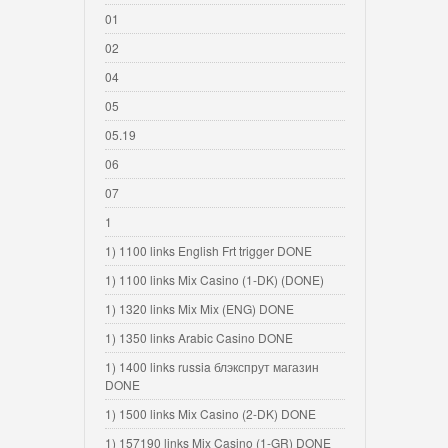
01
02
04
05
05.19
06
07
1
1) 1100 links English Frt trigger DONE
1) 1100 links Mix Casino (1-DK) (DONE)
1) 1320 links Mix Mix (ENG) DONE
1) 1350 links Arabic Casino DONE
1) 1400 links russia блэкспрут магазин
DONE
1) 1500 links Mix Casino (2-DK) DONE
1) 157190 links Mix Casino (1-GR) DONE