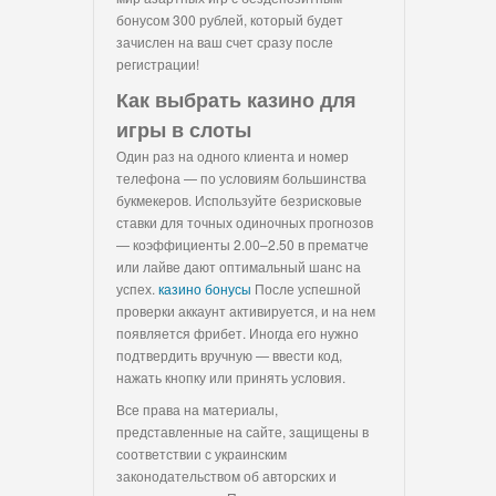
бонусом 300 рублей, который будет
зачислен на ваш счет сразу после
регистрации!
Как выбрать казино для
игры в слоты
Один раз на одного клиента и номер
телефона — по условиям большинства
букмекеров. Используйте безрисковые
ставки для точных одиночных прогнозов
— коэффициенты 2.00–2.50 в прематче
или лайве дают оптимальный шанс на
успех.
казино бонусы
После успешной
проверки аккаунт активируется, и на нем
появляется фрибет. Иногда его нужно
подтвердить вручную — ввести код,
нажать кнопку или принять условия.
Все права на материалы,
представленные на сайте, защищены в
соответствии с украинским
законодательством об авторских и