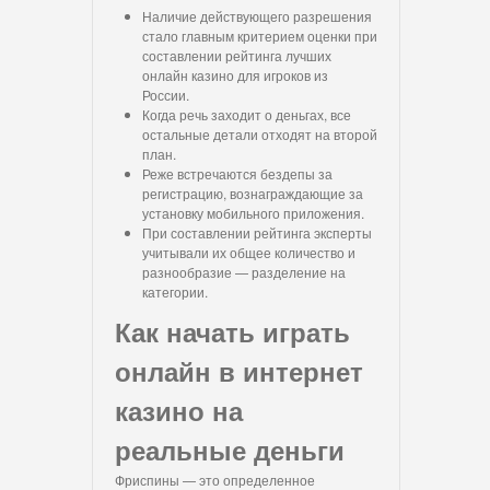
Наличие действующего разрешения
стало главным критерием оценки при
составлении рейтинга лучших
онлайн казино для игроков из
России.
Когда речь заходит о деньгах, все
остальные детали отходят на второй
план.
Реже встречаются бездепы за
регистрацию, вознаграждающие за
установку мобильного приложения.
При составлении рейтинга эксперты
учитывали их общее количество и
разнообразие — разделение на
категории.
Как начать играть
онлайн в интернет
казино на
реальные деньги
Фриспины — это определенное