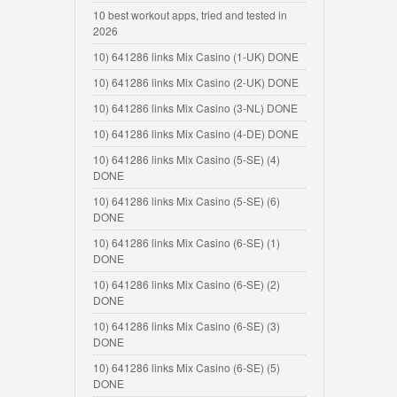
10 best workout apps, tried and tested in
2026
10) 641286 links Mix Casino (1-UK) DONE
10) 641286 links Mix Casino (2-UK) DONE
10) 641286 links Mix Casino (3-NL) DONE
10) 641286 links Mix Casino (4-DE) DONE
10) 641286 links Mix Casino (5-SE) (4)
DONE
10) 641286 links Mix Casino (5-SE) (6)
DONE
10) 641286 links Mix Casino (6-SE) (1)
DONE
10) 641286 links Mix Casino (6-SE) (2)
DONE
10) 641286 links Mix Casino (6-SE) (3)
DONE
10) 641286 links Mix Casino (6-SE) (5)
DONE