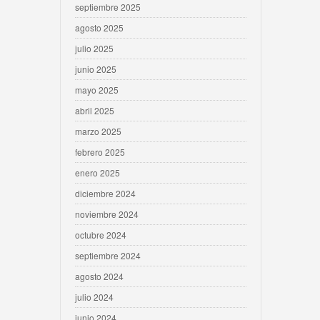
septiembre 2025
agosto 2025
julio 2025
junio 2025
mayo 2025
abril 2025
marzo 2025
febrero 2025
enero 2025
diciembre 2024
noviembre 2024
octubre 2024
septiembre 2024
agosto 2024
julio 2024
junio 2024