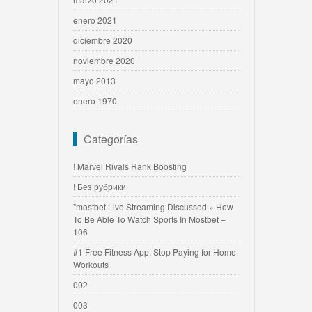
enero 2021
diciembre 2020
noviembre 2020
mayo 2013
enero 1970
Categorías
! Marvel Rivals Rank Boosting
! Без рубрики
"mostbet Live Streaming Discussed » How
To Be Able To Watch Sports In Mostbet –
106
#1 Free Fitness App, Stop Paying for Home
Workouts
002
003