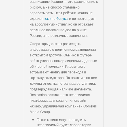
расписанию. Казино — это развлечение с
риском, а не способ стабильно
зарабатывать. Этот рейтинг казино не
идеален
казино бонусы
и не претендует
на абсолютную истину, но он отражает
реальное положение дел на рынке
России, а не рекламные заявления.
Операторы должны размещать
информацию о полученном разрешении
в открытом доступе. Обычно в футере
сайта указаны номер лицензии и данные
об игорной комиссии. Рядом часто
встраивают кнопку для перехода в
карточку валидатора. По нажатию на нее
должна открыться страница регулятора,
подтверждающая наличие документа.
Bestcasino.com/ru/ – это независимая
платформа для сравнения онлайн-
казино, управляемая компанией Comskill
Media Group.
Также казино могут проходить
независимый аудит лаборатории