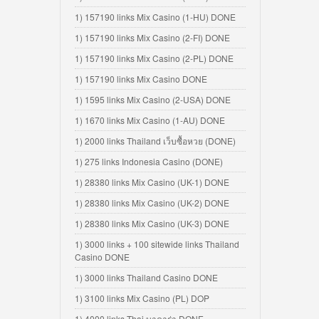
1) 157190 links Mix Casino (1-HU) DONE
1) 157190 links Mix Casino (2-FI) DONE
1) 157190 links Mix Casino (2-PL) DONE
1) 157190 links Mix Casino DONE
1) 1595 links Mix Casino (2-USA) DONE
1) 1670 links Mix Casino (1-AU) DONE
1) 2000 links Thailand เว็บซื้อหวย (DONE)
1) 275 links Indonesia Casino (DONE)
1) 28380 links Mix Casino (UK-1) DONE
1) 28380 links Mix Casino (UK-2) DONE
1) 28380 links Mix Casino (UK-3) DONE
1) 3000 links + 100 sitewide links Thailand
Casino DONE
1) 3000 links Thailand Casino DONE
1) 3100 links Mix Casino (PL) DOP
1) 4000 links Thai บาคาร่า DONE