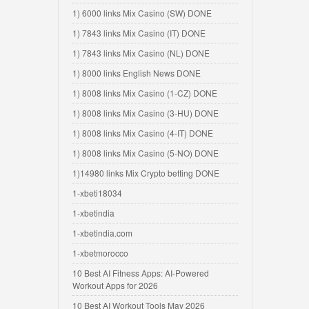
1) 6000 links Mix Casino (SW) DONE
1) 7843 links Mix Casino (IT) DONE
1) 7843 links Mix Casino (NL) DONE
1) 8000 links English News DONE
1) 8008 links Mix Casino (1-CZ) DONE
1) 8008 links Mix Casino (3-HU) DONE
1) 8008 links Mix Casino (4-IT) DONE
1) 8008 links Mix Casino (5-NO) DONE
1)14980 links Mix Crypto betting DONE
1-xbeti18034
1-xbetindia
1-xbetindia.com
1-xbetmorocco
10 Best AI Fitness Apps: AI-Powered
Workout Apps for 2026
10 Best AI Workout Tools May 2026