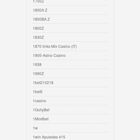
1750Z
1800A Z
1800BA Z
1800Z
1830Z
1870 links Mix Casino (IT)
1905-Asino Casino
1938
1990Z
1bet210218
1bet5
1casino
1GullyBet
1Mostbet
1w
1win Apuestas 415