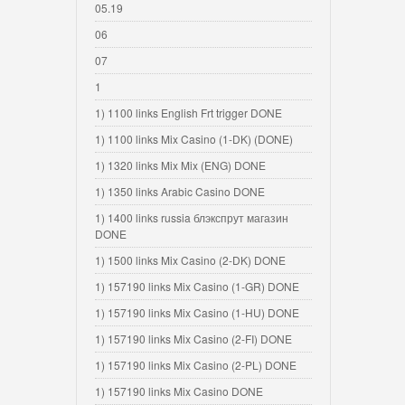
05.19
06
07
1
1) 1100 links English Frt trigger DONE
1) 1100 links Mix Casino (1-DK) (DONE)
1) 1320 links Mix Mix (ENG) DONE
1) 1350 links Arabic Casino DONE
1) 1400 links russia блэкспрут магазин
DONE
1) 1500 links Mix Casino (2-DK) DONE
1) 157190 links Mix Casino (1-GR) DONE
1) 157190 links Mix Casino (1-HU) DONE
1) 157190 links Mix Casino (2-FI) DONE
1) 157190 links Mix Casino (2-PL) DONE
1) 157190 links Mix Casino DONE