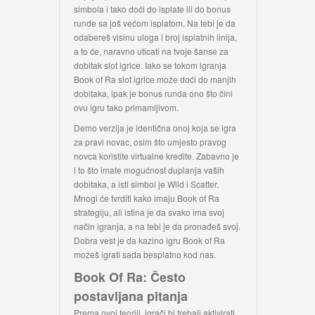
simbola i tako doći do isplate ili do bonus
runde sa još većom isplatom. Na tebi je da
odabereš visinu uloga i broj isplatnih linija,
a to će, naravno uticati na tvoje šanse za
dobitak slot igrice. Iako se tokom igranja
Book of Ra slot igrice može doći do manjih
dobitaka, ipak je bonus runda ono što čini
ovu igru tako primamljivom.
Demo verzija je identična onoj koja se igra
za pravi novac, osim što umjesto pravog
novca koristite virtualne kredite. Zabavno je
i to što imate mogućnost duplanja vaših
dobitaka, a isti simbol je Wild i Scatter.
Mnogi će tvrditi kako imaju Book of Ra
strategiju, ali istina je da svako ima svoj
način igranja, a na tebi je da pronađeš svoj.
Dobra vest je da kazino igru Book of Ra
možeš igrati sada besplatno kod nas.
Book Of Ra: Često
postavljana pitanja
Prema ovoj teoriji, igrači bi trebali aktivirati