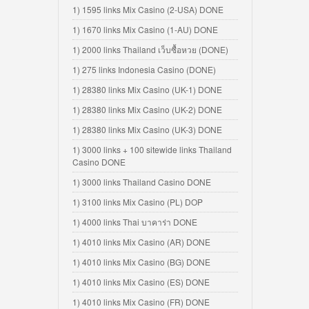
1) 1595 links Mix Casino (2-USA) DONE
1) 1670 links Mix Casino (1-AU) DONE
1) 2000 links Thailand เว็บซื้อหวย (DONE)
1) 275 links Indonesia Casino (DONE)
1) 28380 links Mix Casino (UK-1) DONE
1) 28380 links Mix Casino (UK-2) DONE
1) 28380 links Mix Casino (UK-3) DONE
1) 3000 links + 100 sitewide links Thailand
Casino DONE
1) 3000 links Thailand Casino DONE
1) 3100 links Mix Casino (PL) DOP
1) 4000 links Thai บาคาร่า DONE
1) 4010 links Mix Casino (AR) DONE
1) 4010 links Mix Casino (BG) DONE
1) 4010 links Mix Casino (ES) DONE
1) 4010 links Mix Casino (FR) DONE