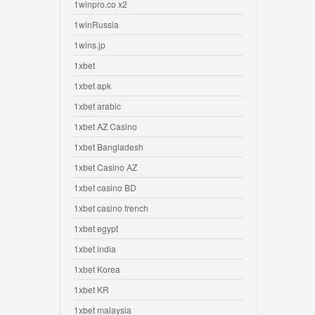
1winpro.co x2
1winRussia
1wins.jp
1xbet
1xbet apk
1xbet arabic
1xbet AZ Casino
1xbet Bangladesh
1xbet Casino AZ
1xbet casino BD
1xbet casino french
1xbet egypt
1xbet india
1xbet Korea
1xbet KR
1xbet malaysia