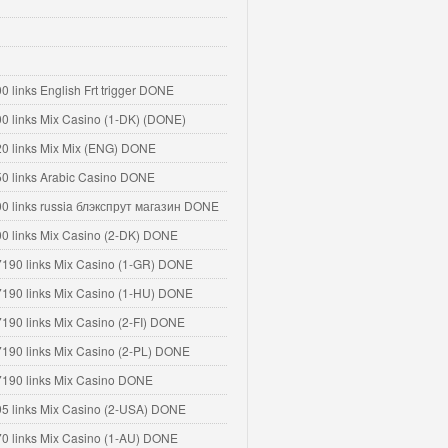
0 links English Frt trigger DONE
00 links Mix Casino (1-DK) (DONE)
20 links Mix Mix (ENG) DONE
50 links Arabic Casino DONE
00 links russia блэкспрут магазин DONE
00 links Mix Casino (2-DK) DONE
7190 links Mix Casino (1-GR) DONE
7190 links Mix Casino (1-HU) DONE
7190 links Mix Casino (2-FI) DONE
7190 links Mix Casino (2-PL) DONE
7190 links Mix Casino DONE
95 links Mix Casino (2-USA) DONE
70 links Mix Casino (1-AU) DONE