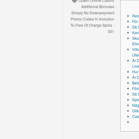
Ozwin Online Casino
Additional Bonuses
Simply No Downpayment
Rel
Promo Codes In Inclusion
För
To Free Of Charge Spins -
Så 
331
Kan
Ska
Elle
Vil
Uta
Är D
Lic
Hur
Är 
Bet
För
Så 
Spe
Någ
Oli
Cas