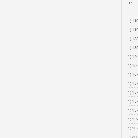
07
1
1) 110
1) 11
1) 13
1) 13
1) 14
1) 15
1) 15
1) 15
1) 15
1) 15
1) 15
1) 15
1) 16
1) 20