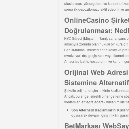
uluslararası yönergelere ve kanuni düzenl
sonra ilk depozitonuzu aktif edebilir ve an
OnlineCasino Şirket
Doğrulanması: Ned
KYC Süreci (Müşterini Tanı), sanal şans o
amacıyla zorunlu olan hukuki bir kuraldır.
BahisMarkası, müşterilerine kolay ve prati
evrakı, yurt dışı geçiş kartı veya ikamet b
Amacı ise bahis hesaplarını ve kanuni ç
Orijinal Web Adresi
Sistemine Alternati
Şirketin orijinal erişim linkinin kısıtlanma
Ancak, bu engel sürekli bir engelleme sö
yöntemleri entegre ederek kullanım kısıtl
Son Alternatif Bağlantılarını Kulla
duyurarak devamlı giriş imkânı garant
BetMarkası WebSayf