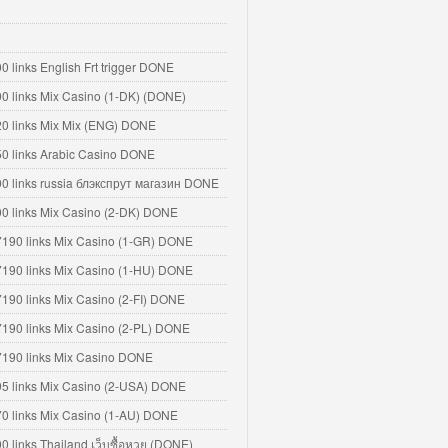
0 links English Frt trigger DONE
00 links Mix Casino (1-DK) (DONE)
20 links Mix Mix (ENG) DONE
50 links Arabic Casino DONE
00 links russia блэкспрут магазин DONE
00 links Mix Casino (2-DK) DONE
7190 links Mix Casino (1-GR) DONE
7190 links Mix Casino (1-HU) DONE
7190 links Mix Casino (2-FI) DONE
7190 links Mix Casino (2-PL) DONE
7190 links Mix Casino DONE
95 links Mix Casino (2-USA) DONE
70 links Mix Casino (1-AU) DONE
00 links Thailand เว็บซื้อหวย (DONE)