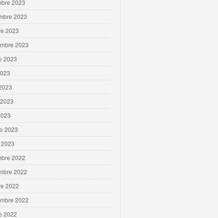
mbre 2023
mbre 2023
re 2023
embre 2023
o 2023
2023
 2023
 2023
2023
ro 2023
 2023
mbre 2022
mbre 2022
re 2022
embre 2022
o 2022