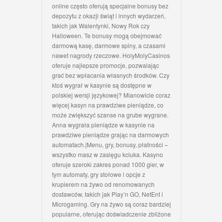
online często oferują specjalne bonusy bez
depozytu z okazji świąt i innych wydarzeń,
takich jak Walentynki, Nowy Rok czy
Halloween. Te bonusy mogą obejmować
darmową kasę, darmowe spiny, a czasami
nawet nagrody rzeczowe. HolyMolyCasinos
oferuje najlepsze promocje, pozwalając
grać bez wpłacania własnych środków. Czy
ktoś wygrał w kasynie są dostępne w
polskiej wersji językowej? Mianowicie coraz
więcej kasyn na prawdziwe pieniądze, co
może zwiększyć szanse na grube wygrane.
Anna wygrała pieniądze w kasynie na
prawdziwe pieniądze grając na darmowych
automatach.|Menu, gry, bonusy, płatności –
wszystko masz w zasięgu kciuka. Kasyno
oferuje szeroki zakres ponad 1000 gier, w
tym automaty, gry stołowe i opcje z
krupierem na żywo od renomowanych
dostawców, takich jak Play’n GO, NetEnt i
Microgaming. Gry na żywo są coraz bardziej
popularne, oferując doświadczenie zbliżone