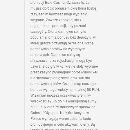
promocji Euro Casino.|Oznacza to, że
musisz obrócić bonusem określoną liczbę
razy, zanim będziesz mógł wypłacić
wygrane. Zawsze zapoznaj się z
regulaminem promocji, aby poznać
szczegóły. Oferta darmowe spiny to
popularna forma bonusu bez depozytu, w
której gracze otrzymują określoną liczbę
darmowych obrotów na wybranych
automatach. Darmowe spiny są
przyznawane za rejestrację i mogą być
używane do gry w konkretne sloty wybrane
przez kasyno.|Wymagany obrót wynosi x40
dla środków pieniężnych oraz x30 dla
darmowych spinów. Ostatni etap naszego
bonusu wymaga wpłaty minimalnej 50 PLN.
W zamian możesz oczekiwać premii w
wysokości 120% do niewiarygodnej sumy
5000 PLN oraz 75 darmowych spinów na
Gates of Olympus. Niektóre kasyna w
Polsce wymagają wprowadzenia kodu
promocyjnego w celu aktywacji oferty. Są
też takie strony, na których podobne bonusy