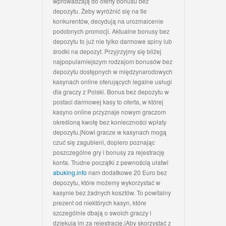
wprowadzają do oferty bonusu bez
depozytu. Żeby wyróżnić się na tle
konkurentów, decydują na urozmaicenie
podobnych promocji. Aktualne bonusy bez
depozytu to już nie tylko darmowe spiny lub
środki na depozyt. Przyjrzyjmy się bliżej
najpopularniejszym rodzajom bonusów bez
depozytu dostępnych w międzynarodowych
kasynach online oferujących legalne usługi
dla graczy z Polski. Bonus bez depozytu w
postaci darmowej kasy to oferta, w której
kasyno online przyznaje nowym graczom
określoną kwotę bez konieczności wpłaty
depozytu.|Nowi gracze w kasynach mogą
czuć się zagubieni, dopiero poznając
poszczególne gry i bonusy za rejestrację
konta. Trudne początki z pewnością ułatwi
abuking.info
nam dodatkowe 20 Euro bez
depozytu, które możemy wykorzystać w
kasynie bez żadnych kosztów. To powitalny
prezent od niektórych kasyn, które
szczególnie dbają o swoich graczy i
dziękują im za rejestrację.|Aby skorzystać z