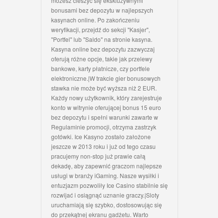
możesz cieszyć się ekskluzywnymi
bonusami bez depozytu w najlepszych
kasynach online. Po zakończeniu
weryfikacji, przejdź do sekcji "Kasjer",
"Portfel" lub "Saldo" na stronie kasyna.
Kasyna online bez depozytu zazwyczaj
oferują różne opcje, takie jak przelewy
bankowe, karty płatnicze, czy portfele
elektroniczne.|W trakcie gier bonusowych
stawka nie może być wyższa niż 2 EUR.
Każdy nowy użytkownik, który zarejestruje
konto w witrynie oferującej bonus 15 euro
bez depozytu i spełni warunki zawarte w
Regulaminie promocji, otrzyma zastrzyk
gotówki. Ice Kasyno zostało założone
jeszcze w 2013 roku i już od tego czasu
pracujemy non-stop już prawie całą
dekadę, aby zapewnić graczom najlepsze
usługi w branży iGaming. Nasze wysiłki i
entuzjazm pozwoliły Ice Casino stabilnie się
rozwijać i osiągnąć uznanie graczy.|Sloty
uruchamiają się szybko, dostosowując się
do przekątnej ekranu gadżetu. Warto