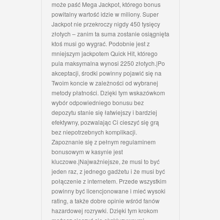
może paść Mega Jackpot, którego bonus
powitalny wartość idzie w miliony. Super
Jackpot nie przekroczy nigdy 450 tysięcy
złotych – zanim ta suma zostanie osiągnięta
ktoś musi go wygrać. Podobnie jest z
mniejszym jackpotem Quick Hit, którego
pula maksymalna wynosi 2250 złotych.|Po
akceptacji, środki powinny pojawić się na
Twoim koncie w zależności od wybranej
metody płatności. Dzięki tym wskazówkom
wybór odpowiedniego bonusu bez
depozytu stanie się łatwiejszy i bardziej
efektywny, pozwalając Ci cieszyć się grą
bez niepotrzebnych komplikacji.
Zapoznanie się z pełnym regulaminem
bonusowym w kasynie jest
kluczowe.|Najważniejsze, że musi to być
jeden raz, z jednego gadżetu i że musi być
połączenie z internetem. Przede wszystkim
powinny być licencjonowane i mieć wysoki
rating, a także dobre opinie wśród fanów
hazardowej rozrywki. Dzięki tym krokom