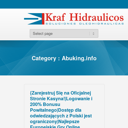
Category : Abuking.info
{Zarejestruj Się na Oficjalnej
Stronie Kasyna!|Logowanie i
200% Bonusu
Powitalnego|Dostęp dla
odwiedzających z Polski jest
ograniczony|Najlepsze
Europejskie Gry Online