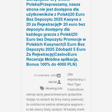
Polska|Przepraszamy, nasza
strona nie jest dostępna dla
użytkowników z Polski|20 Euro
Bez Depozytu 2025 Kasyna z
20 za Rejestrację|ᐈ 20 euro bez
depozytu dostępny dla
każdego gracza z Polski|20
Euro bez Depozytu Promocje w
Polskich Kasynach|5 Euro Bez
Depozytu 2025 Zdobądź 5 Euro
Za Rejestrację|CasinoEuro
Recenzja Mobilna aplikacja,
Bonus 100% do 4000 PLN}
{We
10 noviembre, 2023
współpracy z
daniel
Red Tiger
Abuking.info
CasinoEuro
oferuje serię gwarantowanych jackpotów.
Grając na slotach tej firmy mamy pewność,
że codziennie padnie atrakcyjna wygrana –
to tak zwany Daily Jackpot. W każdej chwili