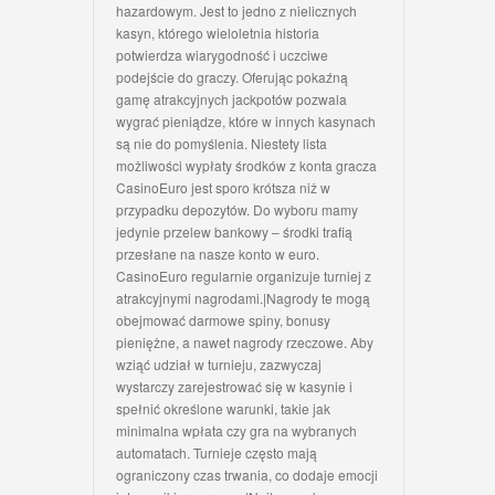
hazardowym. Jest to jedno z nielicznych
kasyn, którego wieloletnia historia
potwierdza wiarygodność i uczciwe
podejście do graczy. Oferując pokaźną
gamę atrakcyjnych jackpotów pozwala
wygrać pieniądze, które w innych kasynach
są nie do pomyślenia. Niestety lista
możliwości wypłaty środków z konta gracza
CasinoEuro jest sporo krótsza niż w
przypadku depozytów. Do wyboru mamy
jedynie przelew bankowy – środki trafią
przesłane na nasze konto w euro.
CasinoEuro regularnie organizuje turniej z
atrakcyjnymi nagrodami.|Nagrody te mogą
obejmować darmowe spiny, bonusy
pieniężne, a nawet nagrody rzeczowe. Aby
wziąć udział w turnieju, zazwyczaj
wystarczy zarejestrować się w kasynie i
spełnić określone warunki, takie jak
minimalna wpłata czy gra na wybranych
automatach. Turnieje często mają
ograniczony czas trwania, co dodaje emocji