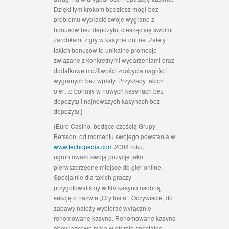
Dzięki tym krokom będziesz mógł bez
problemu wypłacić swoje wygrane z
bonusów bez depozytu, ciesząc się swoimi
zarobkami z gry w kasynie online. Zalety
takich bonusów to unikalne promocje
związane z konkretnymi wydarzeniami oraz
dodatkowe możliwości zdobycia nagród i
wygranych bez wpłaty. Przykłady takich
ofert to bonusy w nowych kasynach bez
depozytu i najnowszych kasynach bez
depozytu.}
{Euro Casino, będące częścią Grupy
Betsson, od momentu swojego powstania w
www.techopedia.com
2008 roku,
ugruntowało swoją pozycję jako
pierwszorzędne miejsce do gier online.
Specjalnie dla takich graczy
przygotowaliśmy w NV kasyno osobną
sekcję o nazwie „Gry Insta”. Oczywiście, do
zabawy należy wybierać wyłącznie
renomowane kasyna.|Renomowane kasyna
obowiązkowo mają w ofercie specjalne