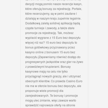
decyzji mogą pomóc nasze recenzje kasyn,
które oferują bonusy za rejestrację. Portale,
które recenzujemy, są w pełni zaufane i
działają w naszym kraju zupełnie legalnie.
Dodatkową zaletą solidnej aplikację będą
częste turnieje i zawody, a także stałe
promocje za rejestrację. Tak, możesz
wypłacić wygrane z 15 Euro bez depozytu
więcej niż raz? 15 euro bez depozytu to
bonus gotówkowy przyznawany przez
kasyno online z bonusem 15 euro bez
depozytu.|Zapewniamy również dostęp do
progresywnych jackpotów oraz gier na żywo
z prawdziwymi krupierami. Bonusy
kasynowe mają na celu nie tylko
przyciągnąć nowych graczy, ale i utrzymać
obecnych klientów. Co prawda Casino Euro
nie ma w ofercie bonusu bez depozytu, ale
proponuje wiele promocji dla
zarejestrowanych. Te bonusy i promocje
mogą ulec zmianie, więc zawsze warto
sprawdzić najnowsze oferty na stronie